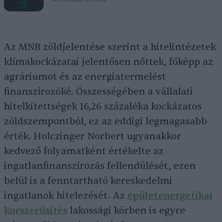
Az MNB zöldjelentése szerint a hitelintézetek
klímakockázatai jelentősen nőttek, főképp az
agráriumot és az energiatermelést
finanszírozóké. Összességében a vállalati
hitelkitettségek 16,26 százaléka kockázatos
zöldszempontból, ez az eddigi legmagasabb
érték. Holczinger Norbert ugyanakkor
kedvező folyamatként értékelte az
ingatlanfinanszírozás fellendülését, ezen
belül is a fenntartható kereskedelmi
ingatlanok hitelezését. Az
épületenergetikai
korszerűsítés
lakossági körben is egyre