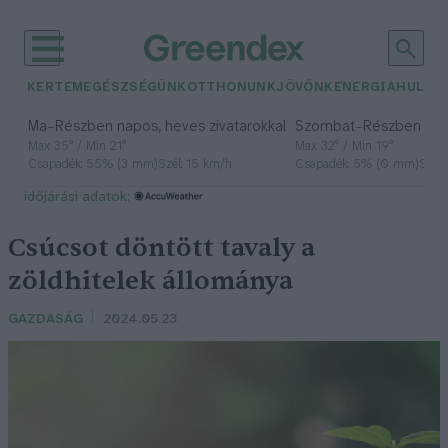
KERTEM
EGÉSZSÉGÜNK
OTTHONUNK
JÖVŐNK
ENERGIA
HULLA
–
–
Ma
Részben napos, heves zivatarokkal
Szombat
Részben na
Max 35° / Min 21°
Max 32° / Min 19°
Csapadék: 55% (3 mm)
Szél: 15 km/h
Csapadék: 5% (0 mm)
Szél:
időjárási adatok:
Csúcsot döntött tavaly a
zöldhitelek állománya
GAZDASÁG
2024.05.23