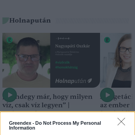
Holnapután
„Mindegy már, hogy milyen
A vegetáci
víz, csak víz legyen” |
az ember 
Holnapután
Greendex
29:5
Greendex
55:58
Greendex -
Do Not Process My Personal
Information