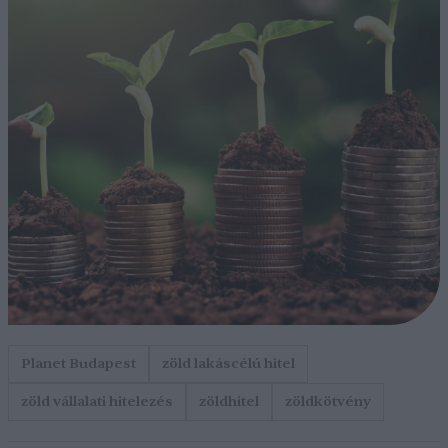
Planet Budapest
zöld lakáscélú hitel
zöld vállalati hitelezés
zöldhitel
zöldkötvény