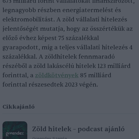
673 milliárd forint vállalatokat finanszírozott,
legnagyobb részben energiatermelést és
elektromobilitást. A zöld vállalati hitelezés
jelentőségét mutatja, hogy az összértékük az
előző évhez képest 75 százalékkal
gyarapodott, míg a teljes vállalati hitelezés 4
százalékkal. A zöldhitelek fennmaradó
részéből a zöld lakáscélú hitelek 123 milliárd
forinttal, a
zöldkötvények
85 milliárd
forinttal részesedtek 2023 végén.
Cikkajánló
Zöld hitelek – podcast ajánló
Greendex Szemle