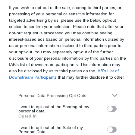
If you wish to opt-out of the sale, sharing to third parties, or
processing of your personal or sensitive information for
targeted advertising by us, please use the below opt-out
Nem csak növényrajongóknak!
section to confirm your selection. Please note that after your
opt-out request is processed you may continue seeing
– 8 arborétum, amelyet
interest-based ads based on personal information utilized by
érdemes meglátogatni
us or personal information disclosed to third parties prior to
your opt-out. You may separately opt-out of the further
Granát-Galló Tímea
5 perc
ÉLŐ BOLYGÓNK
disclosure of your personal information by third parties on the
IAB’s list of downstream participants. This information may
also be disclosed by us to third parties on the
IAB’s List of
Downstream Participants
that may further disclose it to other
third parties.
Personal Data Processing Opt Outs
I want to opt-out of the Sharing of my
personal data.
Opted In
I want to opt-out of the Sale of my
Personal Data.