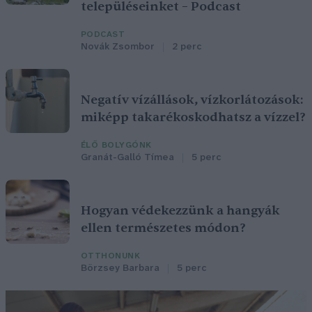
településeinket – Podcast
PODCAST
Novák Zsombor
2 perc
Negatív vízállások, vízkorlátozások:
miképp takarékoskodhatsz a vízzel?
ÉLŐ BOLYGÓNK
Granát-Galló Tímea
5 perc
Hogyan védekezzünk a hangyák
ellen természetes módon?
OTTHONUNK
Börzsey Barbara
5 perc