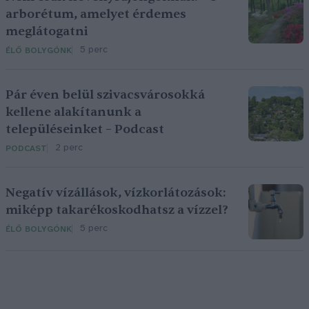
arborétum, amelyet érdemes
meglátogatni
5 perc
ÉLŐ BOLYGÓNK
Pár éven belül szivacsvárosokká
kellene alakítanunk a
településeinket – Podcast
2 perc
PODCAST
Negatív vízállások, vízkorlátozások:
miképp takarékoskodhatsz a vízzel?
5 perc
ÉLŐ BOLYGÓNK