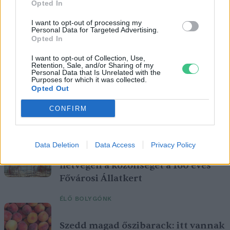
Opted In
I want to opt-out of processing my
Personal Data for Targeted Advertising.
Opted In
I want to opt-out of Collection, Use,
Retention, Sale, and/or Sharing of my
Personal Data that Is Unrelated with the
Purposes for which it was collected.
Opted Out
Magyarország tele van gyönyörű növényekkel, így arborétumokkal
CONFIRM
is. A jó idő beköszöntével érdemes minél többet felkeresni.
Data Deletion
Data Access
Privacy Policy
Születésnapi programokkal várja a
hétvégén a közönséget a 160 éves
Fővárosi Állatkert
ÉLŐ BOLYGÓNK
Szedd magad őszibarack: itt vannak