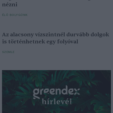
nézni
ÉLŐ BOLYGÓNK
Az alacsony vízszintnél durvább dolgok
is történhetnek egy folyóval
SZEMLE