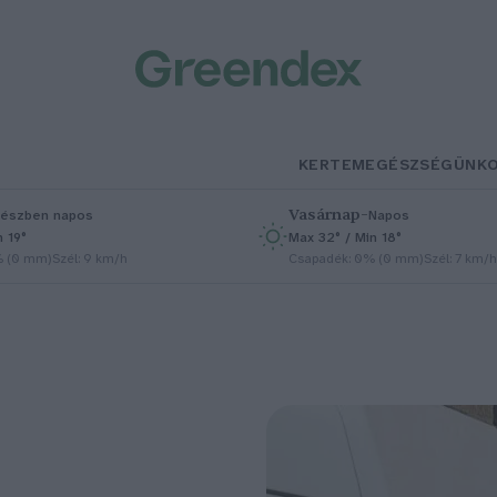
KERTEM
EGÉSZSÉGÜNK
Vasárnap
–
észben napos
Napos
n 19°
Max 32° / Min 18°
% (0 mm)
Szél: 9 km/h
Csapadék: 0% (0 mm)
Szél: 7 km/h