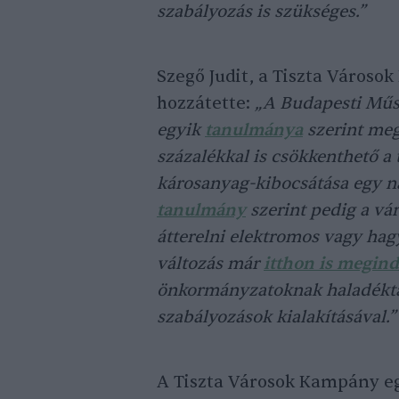
szabályozás is szükséges.”
Szegő Judit, a Tiszta Város
hozzátette:
„A Budapesti Mű
egyik
tanulmánya
szerint meg
százalékkal is csökkenthető a 
károsanyag-kibocsátása egy 
tanulmány
szerint pedig a vár
átterelni elektromos vagy hag
változás már
itthon is megind
önkormányzatoknak haladéktal
szabályozások kialakításával.”
A Tiszta Városok Kampány eg