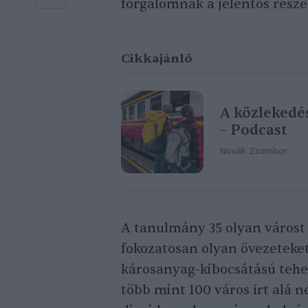
forgalomnak a jelentős része
Cikkajánló
A közlekedés
– Podcast
Novák Zsombor
A tanulmány 35 olyan várost s
fokozatosan olyan övezeteket
károsanyag-kibocsátású teher
több mint 100 város írt alá n