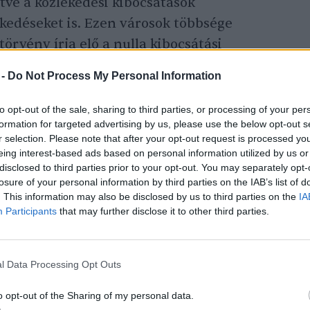
tve a közlekedési kibocsátások
kedéseket is. Ezen városok többsége
törvény írja elő a nulla kibocsátási
ozását. A tanulmány kiemeli: az EU-ban már
 -
Do Not Process My Personal Information
y a szállítást elektromos
járművekkel
,
zéjük tartozik egyebek mellett a DHL
to opt-out of the sale, sharing to third parties, or processing of your per
formation for targeted advertising by us, please use the below opt-out s
IKEA Group, a belgiumi bpost és Ausztria
r selection. Please note that after your opt-out request is processed y
ja, az Österreichische Post AG.
eing interest-based ads based on personal information utilized by us or
disclosed to third parties prior to your opt-out. You may separately opt-
losure of your personal information by third parties on the IAB’s list of
illetve vállalat hoz intézkedéseket a
. This information may also be disclosed by us to third parties on the
IA
Participants
that may further disclose it to other third parties.
ére, a kisebb, hatékonyabb
járművek
logisztikai megoldásokra a teherszállítás
ökkentésére.
l Data Processing Opt Outs
o opt-out of the Sharing of my personal data.