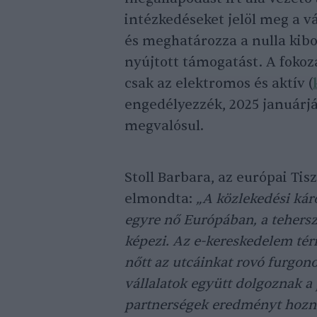
intézkedéseket jelöl meg a vá
és meghatározza a nulla kibo
nyújtott támogatást. A fokoz
csak az elektromos és aktív (
engedélyezzék, 2025 januárjá
megvalósul.
Stoll Barbara, az európai Ti
elmondta:
„A közlekedési kár
egyre nő Európában, a tehersz
képezi. Az e-kereskedelem tér
nőtt az utcáinkat rovó furgono
vállalatok együtt dolgoznak a
partnerségek eredményt hozna