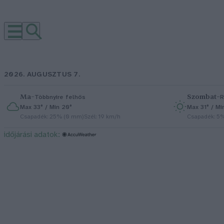
2026. AUGUSZTUS 7.
Ma
–
Szombat
–
Többnyire felhős
R
Max 33° / Min 20°
Max 31° / Mi
Csapadék: 25% (0 mm)
Szél: 19 km/h
Csapadék: 5
időjárási adatok: