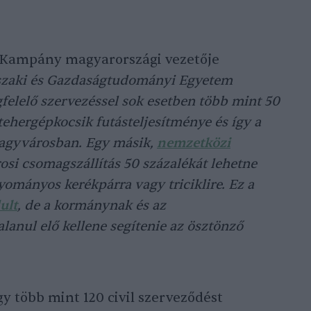
ok Kampány magyarországi vezetője
szaki és Gazdaságtudományi Egyetem
felelő szervezéssel sok esetben több mint 50
tehergépkocsik futásteljesítménye és így a
nagyvárosban. Egy másik,
nemzetközi
osi csomagszállítás 50 százalékát lehetne
yományos kerékpárra vagy triciklire. Ez a
ult
, de a kormánynak és az
anul elő kellene segítenie az ösztönző
y több mint 120 civil szerveződést