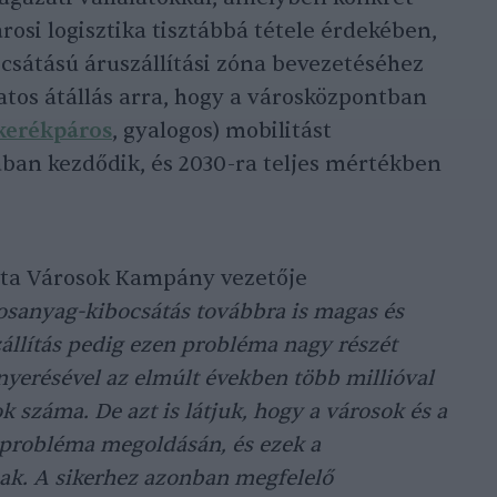
rosi logisztika tisztábbá tétele érdekében,
csátású áruszállítási zóna bevezetéséhez
atos átállás arra, hogy a városközpontban
kerékpáros
, gyalogos) mobilitást
ban kezdődik, és 2030-ra teljes mértékben
szta Városok Kampány vezetője
osanyag-kibocsátás továbbra is magas és
állítás pedig ezen probléma nagy részét
nyerésével az elmúlt években több millióval
k száma. De azt is látjuk, hogy a városok és a
 probléma megoldásán, és ezek a
k. A sikerhez azonban megfelelő