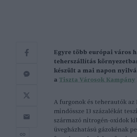
Egyre több európai város h
teherszállítás környezetbar
készült a mai napon nyilv
a
Tiszta Városok Kampány
A furgonok és teherautók az
mindössze 13 százalékát tesz
származó nitrogén-oxidok kib
üvegházhatású gázokénak ped