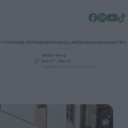
OTTHONUNK
JÖVŐNK
ENERGIA
HULLADÉK
GAZDASÁG
GASZTRO
Hétfő
–
Meleg
Max 37° / Min 21°
Csapadék: 1% (0 mm)
Szél: 7 km/h