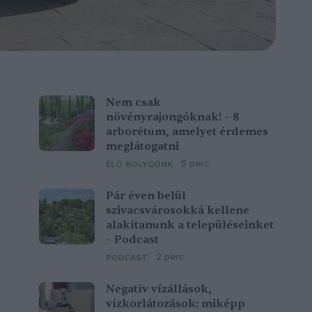
Nem csak
növényrajongóknak! – 8
arborétum, amelyet érdemes
meglátogatni
5 perc
ÉLŐ BOLYGÓNK
Pár éven belül
szivacsvárosokká kellene
alakítanunk a településeinket
– Podcast
2 perc
PODCAST
Negatív vízállások,
vízkorlátozások: miképp