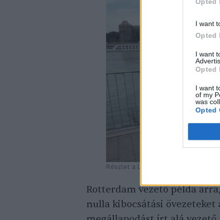
Opted 
I want t
Opted 
I want 
Advertis
Opted 
I want t
of my P
was col
Opted 
Részlet a Levegő Munkacsoport vide
Rotterdam vezető példa arra
nulla kibocsátási övezeteket 
megállapodást írt alá vezető