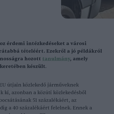
oz érdemi intézkedéseket a városi
átabbá tételéért. Ezekről a jó példákról
ánosságra hozott
tanulmány
, amely
keretében készült
.
 EU útjain közlekedő járműveknek
ik ki, azonban a közúti közlekedésből
ocsátásának 51 százalékáért, az
ig a 40 százalékáért felelnek. Ennek a