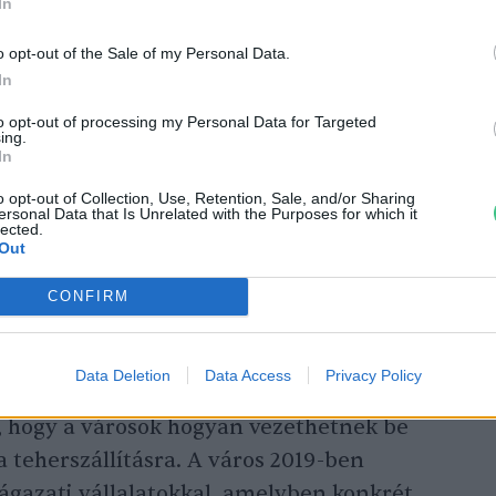
In
o opt-out of the Sale of my Personal Data.
In
to opt-out of processing my Personal Data for Targeted
ing.
In
o opt-out of Collection, Use, Retention, Sale, and/or Sharing
ersonal Data that Is Unrelated with the Purposes for which it
lected.
Out
CONFIRM
Data Deletion
Data Access
Privacy Policy
ójából
, hogy a városok hogyan vezethetnek be
a teherszállításra. A város 2019-ben
 ágazati vállalatokkal, amelyben konkrét