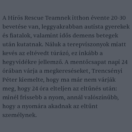
A Hírös Rescue Teamnek itthon évente 20-30
bevetése van, leggyakrabban autista gyerekek
és fiatalok, valamint idős demens betegek
után kutatnak. Náluk a terepviszonyok miatt
kevés az eltévedt túrázó, ez inkább a
hegyvidékre jellemző. A mentőcsapat napi 24
órában várja a megkereséseket, Trencsényi
Péter kiemelte, hogy ma már nem várják
meg, hogy 24 óra elteljen az eltűnés után:
minél frissebb a nyom, annál valószínűbb,
hogy a nyomára akadnak az eltűnt
személynek.