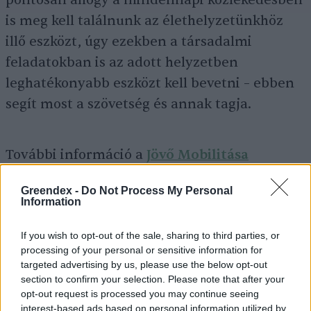
pontosan ahogy a mindennapi közlekedésben
is meg kell találnunk az élethelyzetünkhöz
illő eszközt, úgy ezekben a társadalmi
feladatokban is az adott helyzetben
leghatékonyabb eszközt kell bevetni – ebben
segít most a szövetség és annak tagja.
További információ a
Jövő Mobilitása
Szövetség weboldalán
.
Greendex -
Do Not Process My Personal
Information
Kiemelt kép: canva
If you wish to opt-out of the sale, sharing to third parties, or
processing of your personal or sensitive information for
targeted advertising by us, please use the below opt-out
section to confirm your selection. Please note that after your
Greendex Szemle
opt-out request is processed you may continue seeing
interest-based ads based on personal information utilized by