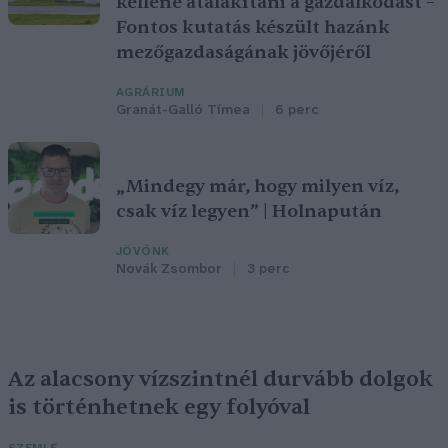
kellene átalakítani a gazdálkodást –
Fontos kutatás készült hazánk
mezőgazdaságának jövőjéről
AGRÁRIUM
Granát-Galló Tímea
6 perc
„Mindegy már, hogy milyen víz,
csak víz legyen” | Holnapután
JÖVŐNK
Novák Zsombor
3 perc
Az alacsony vízszintnél durvább dolgok
is történhetnek egy folyóval