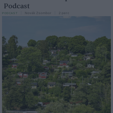
Podcast
Novák Zsombor
2 perc
PODCAST