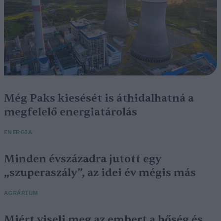
Még Paks kiesését is áthidalhatná a
megfelelő energiatárolás
ENERGIA
Minden évszázadra jutott egy
„szuperaszály”, az idei év mégis más
AGRÁRIUM
Miért viseli meg az embert a hőség és