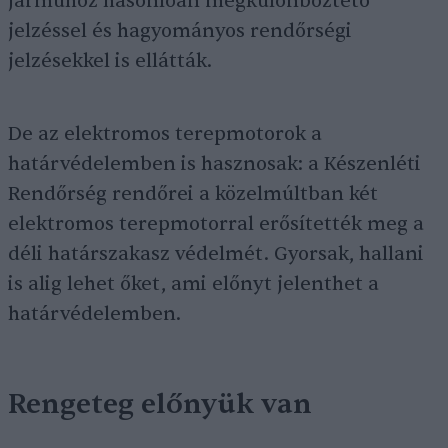
járműhöz hasonlóan megkülönböztető
jelzéssel és hagyományos rendőrségi
jelzésekkel is ellátták.
De az elektromos terepmotorok a
határvédelemben is hasznosak: a Készenléti
Rendőrség rendőrei a közelmúltban két
elektromos terepmotorral erősítették meg a
déli határszakasz védelmét. Gyorsak, hallani
is alig lehet őket, ami előnyt jelenthet a
határvédelemben.
Rengeteg előnyük van