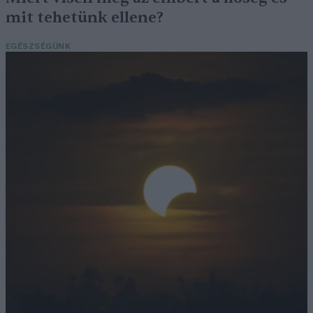
mit tehetünk ellene?
EGÉSZSÉGÜNK