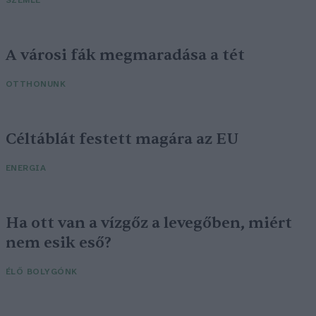
SZEMLE
A városi fák megmaradása a tét
OTTHONUNK
Céltáblát festett magára az EU
ENERGIA
Ha ott van a vízgőz a levegőben, miért
nem esik eső?
ÉLŐ BOLYGÓNK