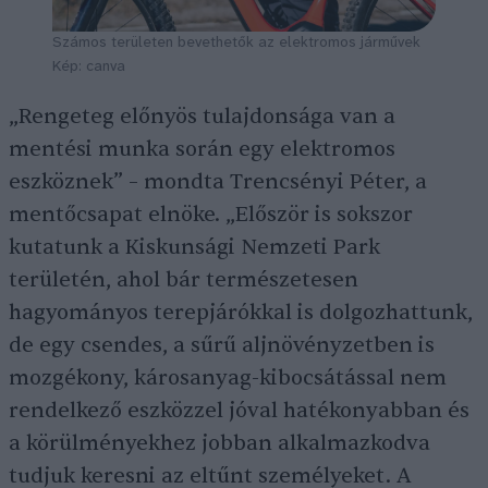
Számos területen bevethetők az elektromos járművek
Kép: canva
„Rengeteg előnyös tulajdonsága van a
mentési munka során egy elektromos
eszköznek” – mondta Trencsényi Péter, a
mentőcsapat elnöke. „Először is sokszor
kutatunk a Kiskunsági Nemzeti Park
területén, ahol bár természetesen
hagyományos terepjárókkal is dolgozhattunk,
de egy csendes, a sűrű aljnövényzetben is
mozgékony, károsanyag-kibocsátással nem
rendelkező eszközzel jóval hatékonyabban és
a körülményekhez jobban alkalmazkodva
tudjuk keresni az eltűnt személyeket. A