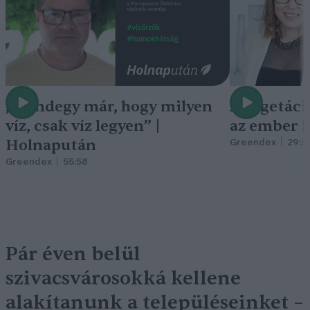
„Mindegy már, hogy milyen
A vegetáci
víz, csak víz legyen” |
az ember 
Holnapután
Greendex
29:5
Greendex
55:58
Pár éven belül
szivacsvárosokká kellene
alakítanunk a településeinket –