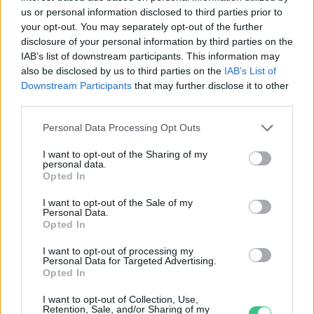
A szerző további cikkei
us or personal information disclosed to third parties prior to
your opt-out. You may separately opt-out of the further
disclosure of your personal information by third parties on the
IAB’s list of downstream participants. This information may
also be disclosed by us to third parties on the
IAB’s List of
Downstream Participants
that may further disclose it to other
third parties.
Personal Data Processing Opt Outs
I want to opt-out of the Sharing of my
personal data.
Opted In
I want to opt-out of the Sale of my
Pár éven belül szivacsvárosokká
Personal Data.
kellene alakítanunk a
Opted In
településeinket – Podcast
I want to opt-out of processing my
Personal Data for Targeted Advertising.
2 perc
PODCAST
Opted In
I want to opt-out of Collection, Use,
Negatív vízállások, vízkorlátozások:
Retention, Sale, and/or Sharing of my