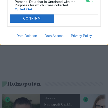
Personal Data that Is Unrelated with the
miképp takarékoskodhatsz a vízzel?
Purposes for which it was collected.
Opted Out
5 perc
ÉLŐ BOLYGÓNK
CONFIRM
Hogyan védekezzünk a hangyák ellen
természetes módon?
Data Deletion
Data Access
Privacy Policy
5 perc
OTTHONUNK
Holnapután