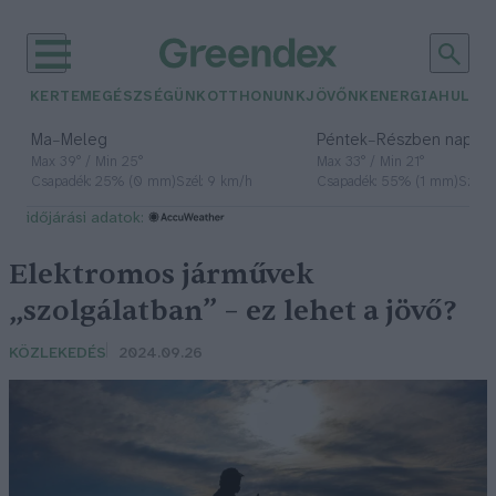
KERTEM
EGÉSZSÉGÜNK
OTTHONUNK
JÖVŐNK
ENERGIA
HULLA
–
–
Ma
Meleg
Péntek
Részben napos, 
Max 39° / Min 25°
Max 33° / Min 21°
Csapadék: 25% (0 mm)
Szél: 9 km/h
Csapadék: 55% (1 mm)
Szél: 
időjárási adatok:
Elektromos járművek
„szolgálatban” – ez lehet a jövő?
KÖZLEKEDÉS
2024.09.26