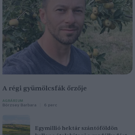
A régi gyümölcsfák őrzője
AGRÁRIUM
Börzsey Barbara
6 perc
Egymillió hektár szántóföldön