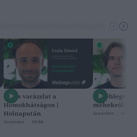
Nincs varázslat a
A méhlegelő 
Homokhátságon |
méhekről szól
Holnapután
Greendex
46:47
Greendex
50:00