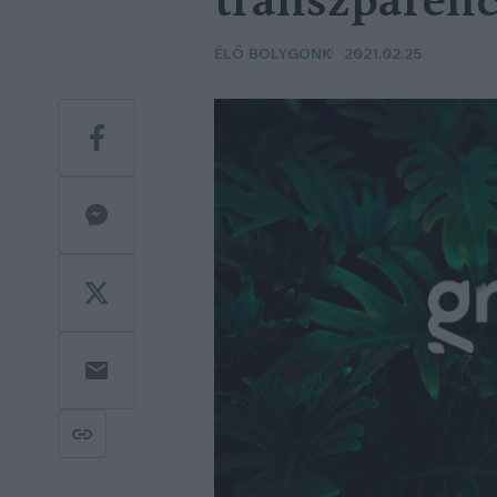
transzparenc
ÉLŐ BOLYGÓNK
2021.02.25