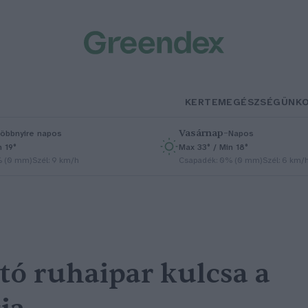
KERTEM
EGÉSZSÉGÜNK
Vasárnap
–
öbbnyire napos
Napos
n 19°
Max 33° / Min 18°
% (0 mm)
Szél: 9 km/h
Csapadék: 0% (0 mm)
Szél: 6 km/
tó ruhaipar kulcsa a