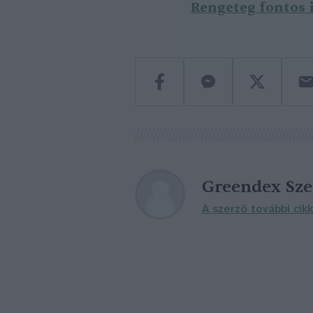
Rengeteg fontos i
Greendex Sz
A szerző további cikk