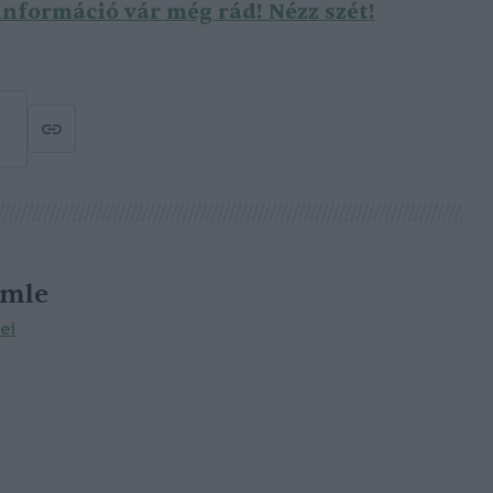
nformáció vár még rád! Nézz szét!
emle
ei