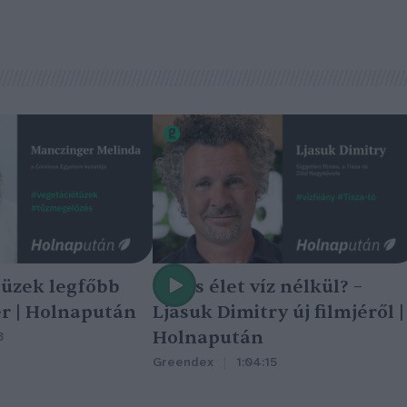
tüzek legfőbb
Nincs élet víz nélkül? –
r | Holnapután
Ljasuk Dimitry új filmjéről |
Holnapután
3
Greendex
1:04:15