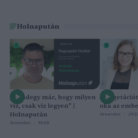
Holnapután
„Mindegy már, hogy milyen
A vegetáció
víz, csak víz legyen” |
oka az embe
Holnapután
Greendex
29:5
Greendex
55:58