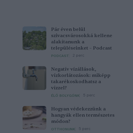
Pár éven belül
szivacsvárosokká kellene
alakítanunk a
településeinket – Podcast
2 perc
PODCAST
Negatív vízállások,
vízkorlátozások: miképp
takarékoskodhatsz a
vízzel?
5 perc
ÉLŐ BOLYGÓNK
Hogyan védekezzünk a
hangyák ellen természetes
módon?
5 perc
OTTHONUNK