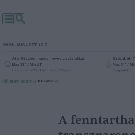
2026. AUGUSZTUS 7.
Ma
–
Szombat
–
Részben napos, heves zivatarokkal
T
Max 33° / Min 21°
Max 31° / Mi
Csapadék: 55% (1 mm)
Szél: 11 km/h
Csapadék: 5
időjárási adatok:
A fenntartha