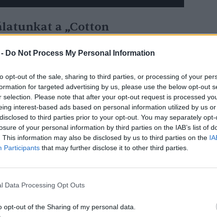
latunkat a „Cotton
 ellátott
 -
Do Not Process My Personal Information
tük ki. Ily módon
hetőséget kínálunk
to opt-out of the sale, sharing to third parties, or processing of your per
formation for targeted advertising by us, please use the below opt-out s
ermékek megvásárlásával
r selection. Please note that after your opt-out request is processed y
ak az afrikai
eing interest-based ads based on personal information utilized by us or
disclosed to third parties prior to your opt-out. You may separately opt-
ádjaik
losure of your personal information by third parties on the IAB’s list of
ásához és a környezet
. This information may also be disclosed by us to third parties on the
IA
Participants
that may further disclose it to other third parties.
l Data Processing Opt Outs
 vállalati kommunikációs vezetője.
o opt-out of the Sharing of my personal data.