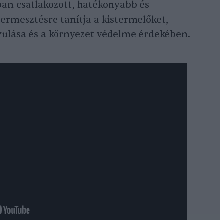
an csatlakozott, hatékonyabb és
rmesztésre tanítja a kistermelőket,
vulása és a környezet védelme érdekében.