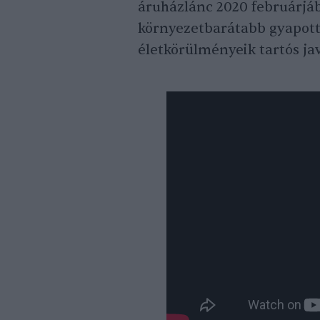
áruházlánc 2020 februárjáb
környezetbarátabb gyapotte
életkörülményeik tartós ja