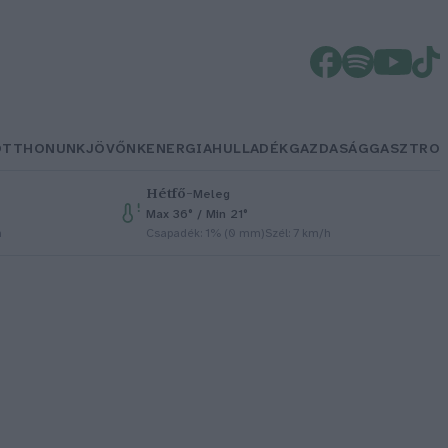
OTTHONUNK
JÖVŐNK
ENERGIA
HULLADÉK
GAZDASÁG
GASZTRO
Hétfő
–
Meleg
Max 36° / Min 21°
h
Csapadék: 1% (0 mm)
Szél: 7 km/h