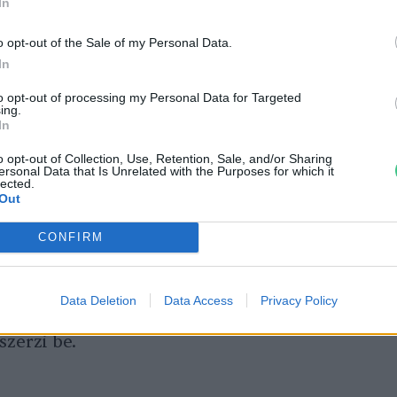
a az afrikai gyapottermesztés társadalmi,
In
ételeinek javítása
, melynek keretében a
o opt-out of the Sale of my Personal Data.
n kell a gyapotot környezetbarátabb és
In
termeszteni.
to opt-out of processing my Personal Data for Targeted
ing.
In
zásával védhetik a talajt és vizet
o opt-out of Collection, Use, Retention, Sale, and/or Sharing
tarthatóbb
mezőgazdasági gyakorlatok által
ersonal Data that Is Unrelated with the Purposes for which it
lected.
e az éghajlatváltozásoknak, miközben a
Out
edelmet biztosít számukra.
CONFIRM
gyre nagyobb hangsúlyt fektet
a
Data Deletion
Data Access
Privacy Policy
 üzletekben forgalmazott termékeinek közel
szerzi be.