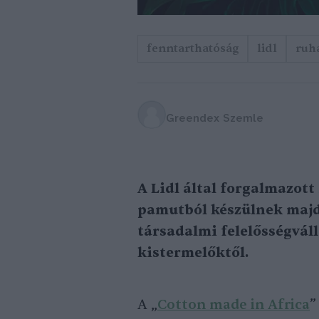
fenntarthatóság
lidl
ruh
Greendex Szemle
A Lidl által forgalmazot
pamutból készülnek majd,
társadalmi felelősségváll
kistermelőktől.
A „
Cotton made in Africa
”