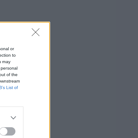
sonal or
ection to
ou may
 personal
out of the
 downstream
B’s List of