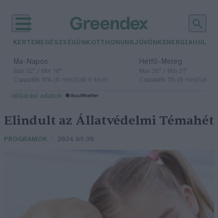
KERTEM
EGÉSZSÉGÜNK
OTTHONUNK
JÖVŐNK
ENERGIA
HULLA
–
–
Ma
Napos
Hétfő
Meleg
Max 32° / Min 18°
Max 36° / Min 21°
Csapadék: 0% (0 mm)
Szél: 6 km/h
Csapadék: 1% (0 mm)
Szél: 7
időjárási adatok:
Elindult az Állatvédelmi Témahét
PROGRAMOK
2024.09.30