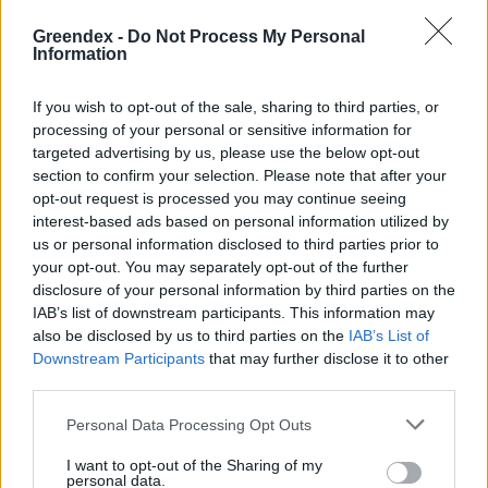
Greendex -
Do Not Process My Personal
Information
„Mindegy már, hogy milyen
A vegetáci
If you wish to opt-out of the sale, sharing to third parties, or
víz, csak víz legyen” |
az ember 
processing of your personal or sensitive information for
Holnapután
Greendex
29:5
targeted advertising by us, please use the below opt-out
section to confirm your selection. Please note that after your
Greendex
55:58
opt-out request is processed you may continue seeing
interest-based ads based on personal information utilized by
us or personal information disclosed to third parties prior to
your opt-out. You may separately opt-out of the further
disclosure of your personal information by third parties on the
Cickafark – Az évezredek óta
IAB’s list of downstream participants. This information may
also be disclosed by us to third parties on the
IAB’s List of
ismert gyógynövény
Downstream Participants
that may further disclose it to other
third parties.
Börzsey Barbara
1 perc
EGÉSZSÉGÜNK
Personal Data Processing Opt Outs
I want to opt-out of the Sharing of my
personal data.