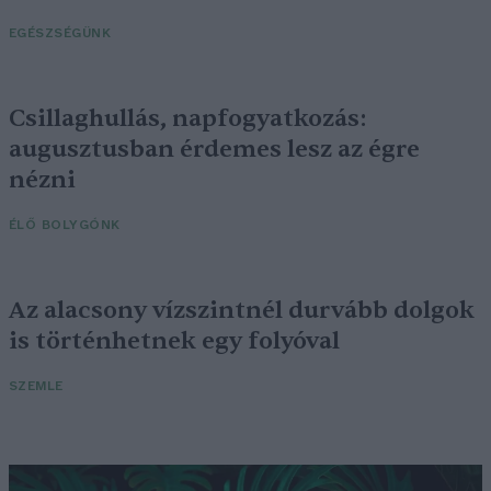
EGÉSZSÉGÜNK
Csillaghullás, napfogyatkozás:
augusztusban érdemes lesz az égre
nézni
ÉLŐ BOLYGÓNK
Az alacsony vízszintnél durvább dolgok
is történhetnek egy folyóval
SZEMLE