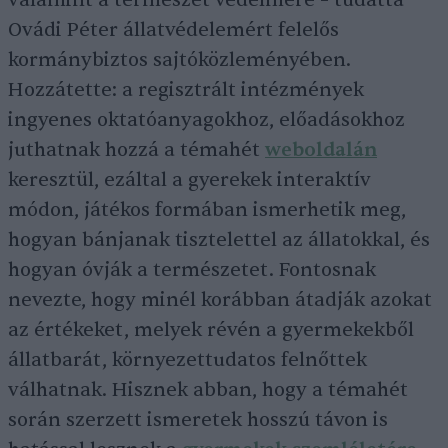
valamint a természet védelmére – tudatta
Ovádi Péter állatvédelemért felelős
kormánybiztos sajtóközleményében.
Hozzátette: a regisztrált intézmények
ingyenes oktatóanyagokhoz, előadásokhoz
juthatnak hozzá a témahét
weboldalán
keresztül, ezáltal a gyerekek interaktív
módon, játékos formában ismerhetik meg,
hogyan bánjanak tisztelettel az állatokkal, és
hogyan óvják a természetet. Fontosnak
nevezte, hogy minél korábban átadják azokat
az értékeket, melyek révén a gyermekekből
állatbarát, környezettudatos felnőttek
válhatnak. Hisznek abban, hogy a témahét
során szerzett ismeretek hosszú távon is