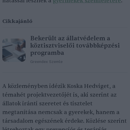
hatással lesznek a
gyermekek szemléletére
.
Cikkajánló
Bekerült az állatvédelem a
köztisztviselői továbbképzési
programba
Greendex Szemle
A közleményben idézik Koska Hedviget, a
témahét projektvezetőjét is, aki szerint az
állatok iránti szeretet és tisztelet
megtanítása nemcsak a gyerekek, hanem a
társadalom egészének érdeke. Közlése szerint
létrehoztak egy prevenciós és terápiás