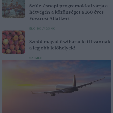
Születésnapi programokkal várja a
hétvégén a közönséget a 160 éves
Fővárosi Állatkert
ÉLŐ BOLYGÓNK
Szedd magad őszibarack: itt vannak
a legjobb lelőhelyek!
SZEMLE