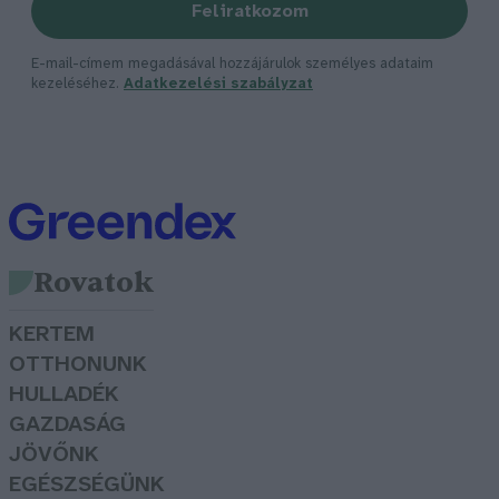
Feliratkozom
E-mail-címem megadásával hozzájárulok személyes adataim
kezeléséhez.
Adatkezelési szabályzat
Rovatok
KERTEM
OTTHONUNK
HULLADÉK
GAZDASÁG
JÖVŐNK
EGÉSZSÉGÜNK