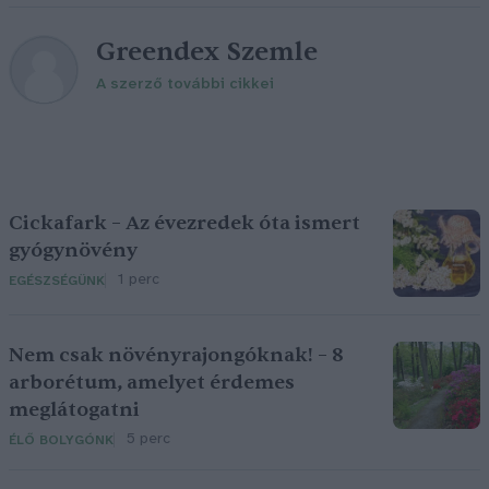
Greendex Szemle
A szerző további cikkei
Cickafark – Az évezredek óta ismert
gyógynövény
1 perc
EGÉSZSÉGÜNK
Nem csak növényrajongóknak! – 8
arborétum, amelyet érdemes
meglátogatni
5 perc
ÉLŐ BOLYGÓNK