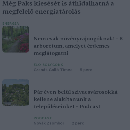
Még Paks kiesését is áthidalhatná a
megfelelő energiatárolás
ENERGIA
Nem csak növényrajongóknak! – 8
arborétum, amelyet érdemes
meglátogatni
ÉLŐ BOLYGÓNK
Granát-Galló Tímea
5 perc
Pár éven belül szivacsvárosokká
kellene alakítanunk a
településeinket – Podcast
PODCAST
Novák Zsombor
2 perc