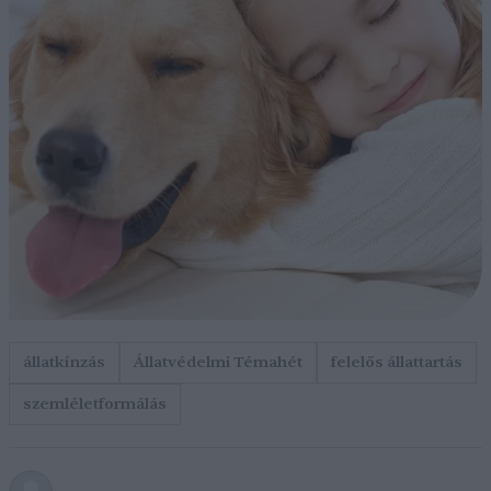
állatkínzás
Állatvédelmi Témahét
felelős állattartás
szemléletformálás