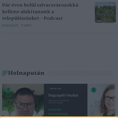
Pár éven belül szivacsvárosokká
kellene alakítanunk a
településeinket – Podcast
2 perc
PODCAST
Holnapután