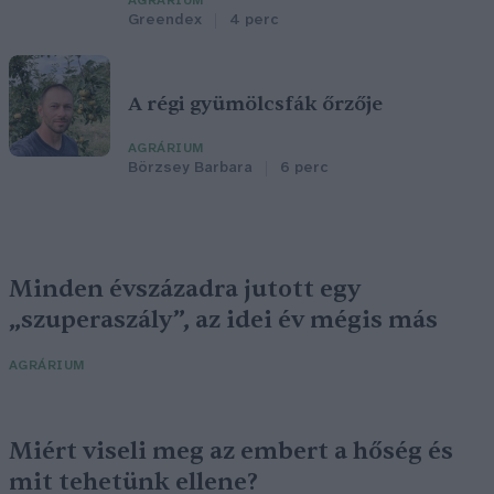
AGRÁRIUM
Greendex
4 perc
A régi gyümölcsfák őrzője
AGRÁRIUM
Börzsey Barbara
6 perc
Minden évszázadra jutott egy
„szuperaszály”, az idei év mégis más
AGRÁRIUM
Miért viseli meg az embert a hőség és
mit tehetünk ellene?