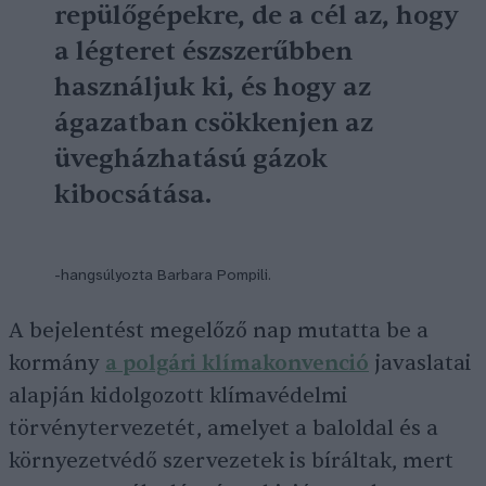
repülőgépekre, de a cél az, hogy
a légteret észszerűbben
használjuk ki, és hogy az
ágazatban csökkenjen az
üvegházhatású gázok
kibocsátása.
-hangsúlyozta Barbara Pompili.
A bejelentést megelőző nap mutatta be a
kormány
a polgári klímakonvenció
javaslatai
alapján kidolgozott klímavédelmi
törvénytervezetét, amelyet a baloldal és a
környezetvédő szervezetek is bíráltak, mert