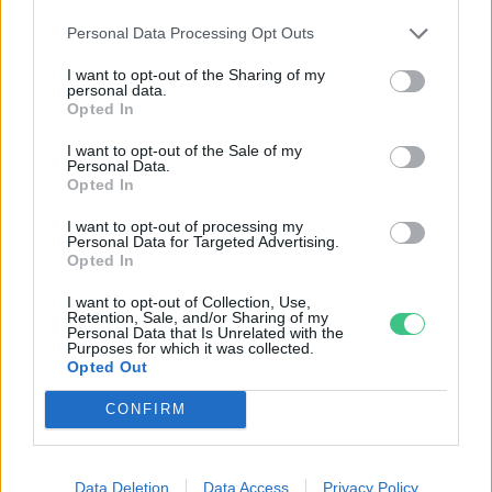
Personal Data Processing Opt Outs
I want to opt-out of the Sharing of my
personal data.
Opted In
I want to opt-out of the Sale of my
Personal Data.
Opted In
I want to opt-out of processing my
Szöllősi Gáborral, a Gardenfutura ügyvezetőjével beszélgettünk.
Personal Data for Targeted Advertising.
Opted In
I want to opt-out of Collection, Use,
Történelmi aszály sújtja Nagy-
Retention, Sale, and/or Sharing of my
Personal Data that Is Unrelated with the
Britanniát is
Purposes for which it was collected.
Opted Out
SZEMLE
CONFIRM
Elképesztő felvétel mutatja meg,
mekkora a különbség az áradó és a
Data Deletion
Data Access
Privacy Policy