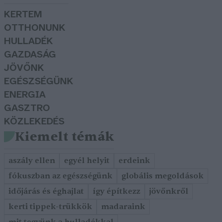
KERTEM
OTTHONUNK
HULLADÉK
GAZDASÁG
JÖVŐNK
EGÉSZSÉGÜNK
ENERGIA
GASZTRO
KÖZLEKEDÉS
Kiemelt témák
aszály ellen
egyél helyit
erdeink
fókuszban az egészségünk
globális megoldások
időjárás és éghajlat
így építkezz
jövőnkről
kerti tippek-trükkök
madaraink