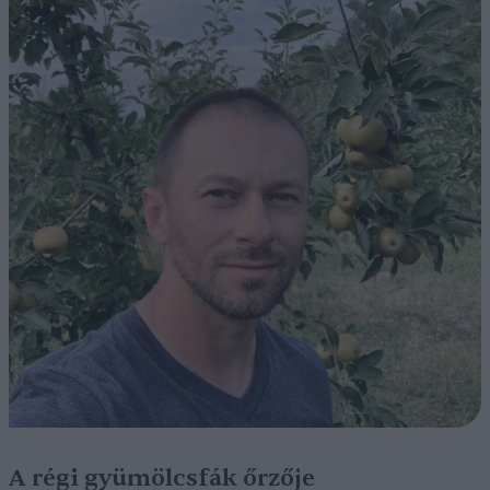
A régi gyümölcsfák őrzője