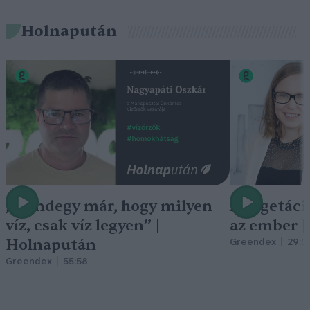
Holnapután
„Mindegy már, hogy milyen
A vegetáci
víz, csak víz legyen” |
az ember 
Holnapután
Greendex
29:5
Greendex
55:58