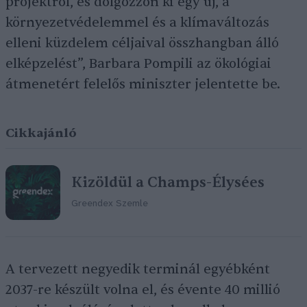
projektről, és dolgozzon ki egy új, a
környezetvédelemmel és a klímaváltozás
elleni küzdelem céljaival összhangban álló
elképzelést”, Barbara Pompili az ökológiai
átmenetért felelős miniszter jelentette be.
Cikkajánló
Kizöldül a Champs-Élysées
Greendex Szemle
A tervezett negyedik terminál egyébként
2037-re készült volna el, és évente 40 millió