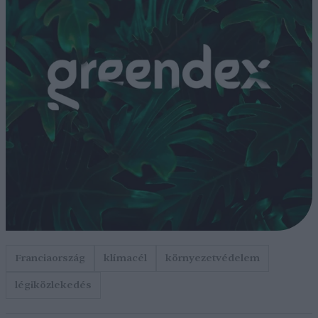
Franciaország
klímacél
környezetvédelem
légiközlekedés