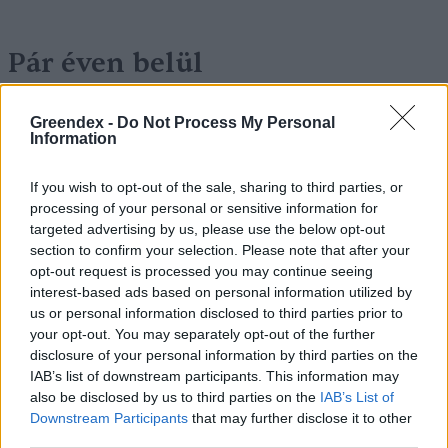
Pár éven belül
szivacsvárosokká kellene
Greendex -
Do Not Process My Personal
alakítanunk a településeinket –
Information
Podcast
If you wish to opt-out of the sale, sharing to third parties, or
Novák Zsombor
2 perc
PODCAST
processing of your personal or sensitive information for
targeted advertising by us, please use the below opt-out
section to confirm your selection. Please note that after your
opt-out request is processed you may continue seeing
interest-based ads based on personal information utilized by
us or personal information disclosed to third parties prior to
your opt-out. You may separately opt-out of the further
disclosure of your personal information by third parties on the
IAB’s list of downstream participants. This information may
also be disclosed by us to third parties on the
IAB’s List of
Downstream Participants
that may further disclose it to other
third parties.