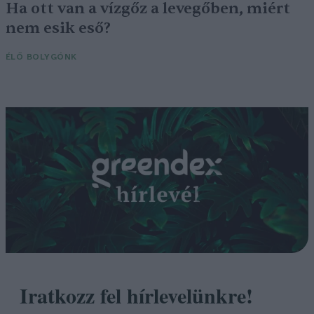
Ha ott van a vízgőz a levegőben, miért
nem esik eső?
ÉLŐ BOLYGÓNK
Iratkozz fel hírlevelünkre!