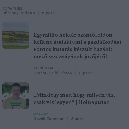
AGRÁRIUM
Börzsey Barbara
6 perc
Egymillió hektár szántóföldön
kellene átalakítani a gazdálkodást –
Fontos kutatás készült hazánk
mezőgazdaságának jövőjéről
AGRÁRIUM
Granát-Galló Tímea
6 perc
„Mindegy már, hogy milyen víz,
csak víz legyen” | Holnapután
JÖVŐNK
Novák Zsombor
3 perc