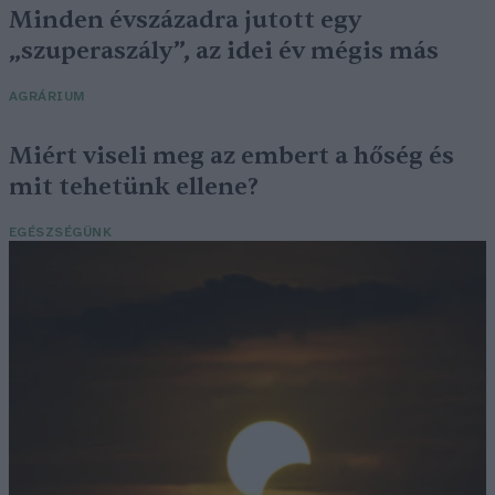
Minden évszázadra jutott egy
„szuperaszály”, az idei év mégis más
AGRÁRIUM
Miért viseli meg az embert a hőség és
mit tehetünk ellene?
EGÉSZSÉGÜNK