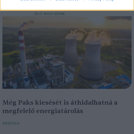
kiszáradó Duna között
ÉLŐ BOLYGÓNK
Még Paks kiesését is áthidalhatná a
megfelelő energiatárolás
ENERGIA