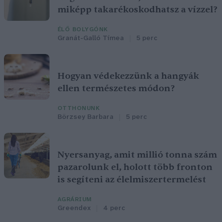
miképp takarékoskodhatsz a vízzel?
ÉLŐ BOLYGÓNK
Granát-Galló Tímea
5 perc
Hogyan védekezzünk a hangyák
ellen természetes módon?
OTTHONUNK
Börzsey Barbara
5 perc
Nyersanyag, amit millió tonna szám
pazarolunk el, holott több fronton
is segíteni az élelmiszertermelést
AGRÁRIUM
Greendex
4 perc