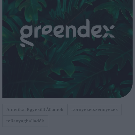
Amerikai Egyesült Államok
környezetszennyezés
műanyaghulladék