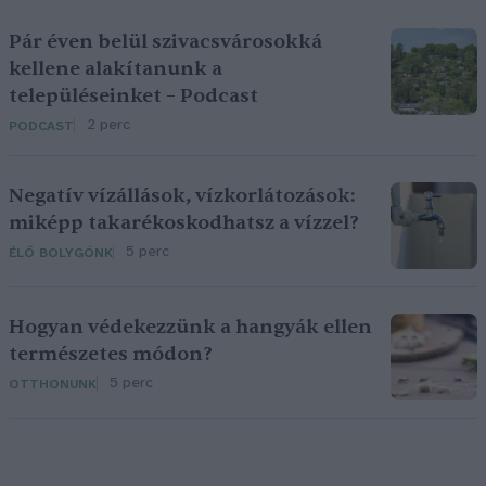
Pár éven belül szivacsvárosokká
kellene alakítanunk a
településeinket – Podcast
2 perc
PODCAST
Negatív vízállások, vízkorlátozások:
miképp takarékoskodhatsz a vízzel?
5 perc
ÉLŐ BOLYGÓNK
Hogyan védekezzünk a hangyák ellen
természetes módon?
5 perc
OTTHONUNK