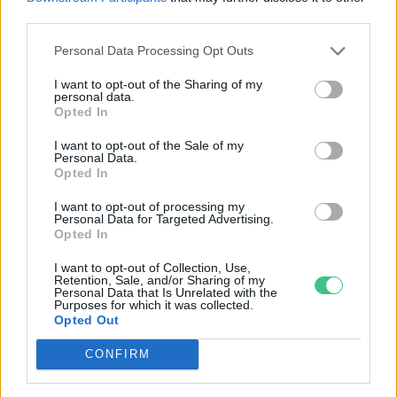
third parties.
Personal Data Processing Opt Outs
I want to opt-out of the Sharing of my
personal data.
Opted In
I want to opt-out of the Sale of my
Personal Data.
Opted In
I want to opt-out of processing my
Personal Data for Targeted Advertising.
Szöllősi Gáborral, a Gardenfutura ügyvezetőjével beszélgettünk.
Opted In
I want to opt-out of Collection, Use,
Retention, Sale, and/or Sharing of my
Történelmi aszály sújtja Nagy-
Personal Data that Is Unrelated with the
Purposes for which it was collected.
Britanniát is
Opted Out
SZEMLE
CONFIRM