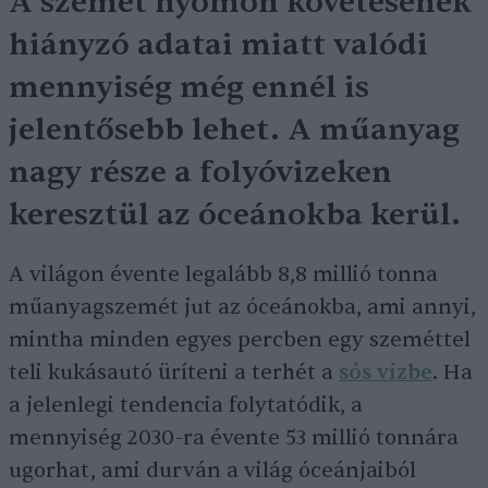
A szemét nyomon követésének
hiányzó adatai miatt valódi
mennyiség még ennél is
jelentősebb lehet. A műanyag
nagy része a folyóvizeken
keresztül az óceánokba kerül.
A világon évente legalább 8,8 millió tonna
műanyagszemét jut az óceánokba, ami annyi,
mintha minden egyes percben egy szeméttel
teli kukásautó üríteni a terhét a
sós vízbe
. Ha
a jelenlegi tendencia folytatódik, a
mennyiség 2030-ra évente 53 millió tonnára
ugorhat, ami durván a világ óceánjaiból