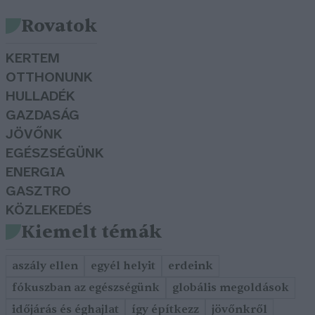
Rovatok
KERTEM
OTTHONUNK
HULLADÉK
GAZDASÁG
JÖVŐNK
EGÉSZSÉGÜNK
ENERGIA
GASZTRO
KÖZLEKEDÉS
Kiemelt témák
aszály ellen
egyél helyit
erdeink
fókuszban az egészségünk
globális megoldások
időjárás és éghajlat
így építkezz
jövőnkről