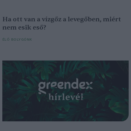
Ha ott van a vízgőz a levegőben, miért
nem esik eső?
ÉLŐ BOLYGÓNK