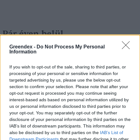
Pár éven belül
szivacsvárosokká kellene
Greendex -
Do Not Process My Personal
Information
alakítanunk a településeinket –
Podcast
If you wish to opt-out of the sale, sharing to third parties, or
processing of your personal or sensitive information for
Novák Zsombor
2 perc
PODCAST
targeted advertising by us, please use the below opt-out
section to confirm your selection. Please note that after your
opt-out request is processed you may continue seeing
interest-based ads based on personal information utilized by
us or personal information disclosed to third parties prior to
your opt-out. You may separately opt-out of the further
disclosure of your personal information by third parties on the
IAB’s list of downstream participants. This information may
also be disclosed by us to third parties on the
IAB’s List of
Downstream Participants
that may further disclose it to other