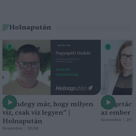
Holnapután
„Mindegy már, hogy milyen
A vegetáci
víz, csak víz legyen” |
az ember 
Holnapután
Greendex
29:5
Greendex
55:58