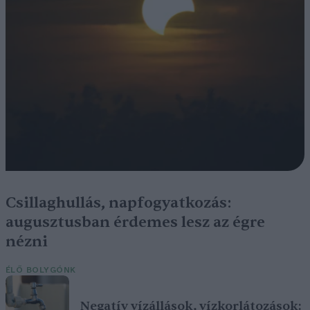
Csillaghullás, napfogyatkozás:
augusztusban érdemes lesz az égre
nézni
ÉLŐ BOLYGÓNK
Negatív vízállások, vízkorlátozások: