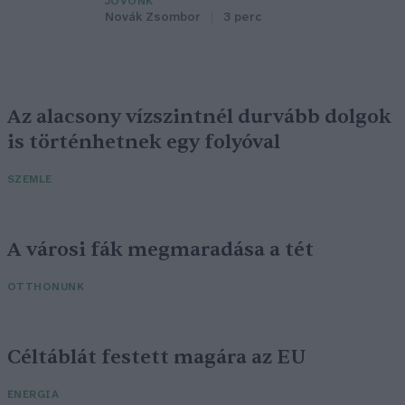
JÖVŐNK
Novák Zsombor
3 perc
Az alacsony vízszintnél durvább dolgok
is történhetnek egy folyóval
SZEMLE
A városi fák megmaradása a tét
OTTHONUNK
Céltáblát festett magára az EU
ENERGIA