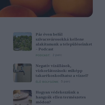
Pár éven belül
szivacsvárosokká kellene
alakítanunk a településeinket
– Podcast
2 perc
PODCAST
Negatív vízállások,
vízkorlátozások: miképp
takarékoskodhatsz a vízzel?
5 perc
ÉLŐ BOLYGÓNK
Hogyan védekezzünk a
hangyák ellen természetes
módon?