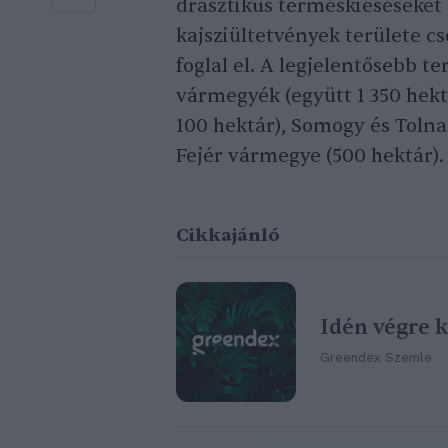
drasztikus terméskieséseket
kajsziültetvények területe c
foglal el. A legjelentősebb t
vármegyék (együtt 1 350 hek
100 hektár), Somogy és Tolna
Fejér vármegye (500 hektár).
Cikkajánló
Idén végre k
Greendex Szemle