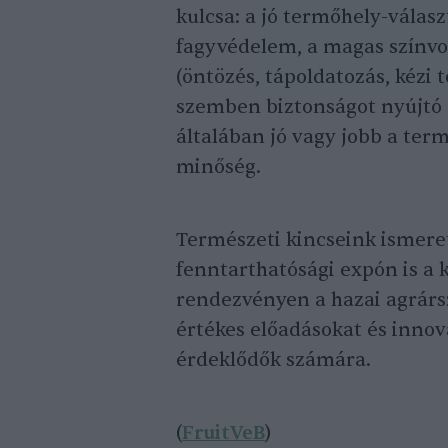
kulcsa: a jó termőhely-válasz
fagyvédelem, a magas színvo
(öntözés, tápoldatozás, kézi t
szemben biztonságot nyújtó 
általában jó vagy jobb a term
minőség.
Természeti kincseink ismere
fenntarthatósági expón is a 
rendezvényen a hazai agrársz
értékes előadásokat és inno
érdeklődők számára.
(
FruitVeB
)