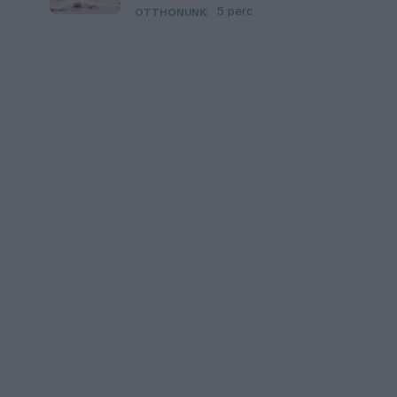
5 perc
OTTHONUNK