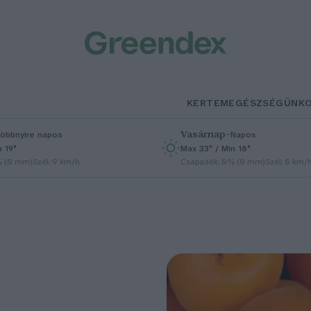
KERTEM
EGÉSZSÉGÜNK
Vasárnap
–
öbbnyire napos
Napos
n 19°
Max 33° / Min 18°
% (0 mm)
Szél: 9 km/h
Csapadék: 0% (0 mm)
Szél: 6 km/