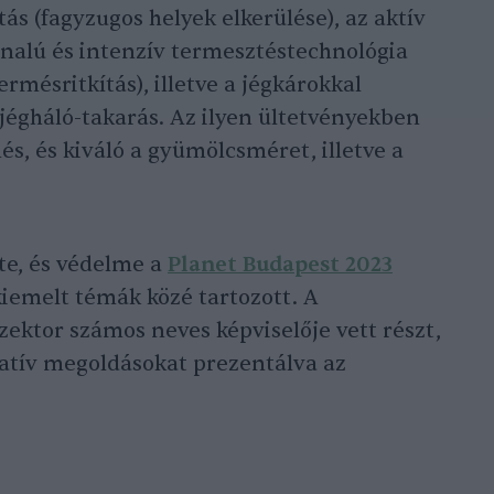
tás (fagyzugos helyek elkerülése), az aktív
nalú és intenzív termesztéstechnológia
ermésritkítás), illetve a jégkárokkal
jégháló-takarás. Az ilyen ültetvényekben
és, és kiváló a gyümölcsméret, illetve a
te, és védelme a
Planet Budapest 2023
kiemelt témák közé tartozott. A
ektor számos neves képviselője vett részt,
vatív megoldásokat prezentálva az