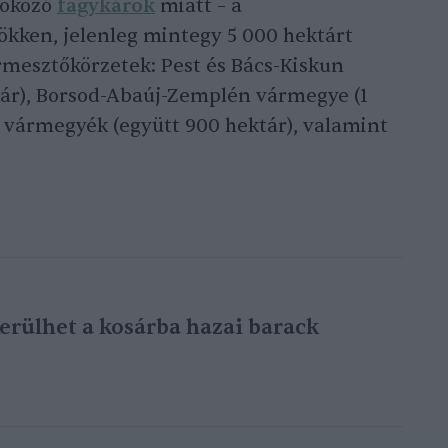
 okozó
fagykárok
miatt – a
sökken, jelenleg mintegy 5 000 hektárt
ermesztőkörzetek: Pest és Bács-Kiskun
tár), Borsod-Abaúj-Zemplén vármegye (1
 vármegyék (együtt 900 hektár), valamint
erülhet a kosárba hazai barack