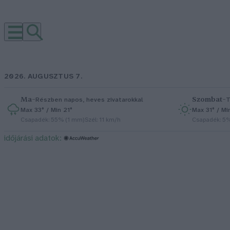
2026. AUGUSZTUS 7.
Ma
–
Szombat
–
Részben napos, heves zivatarokkal
T
Max 33° / Min 21°
Max 31° / Mi
Csapadék: 55% (1 mm)
Szél: 11 km/h
Csapadék: 5
időjárási adatok: