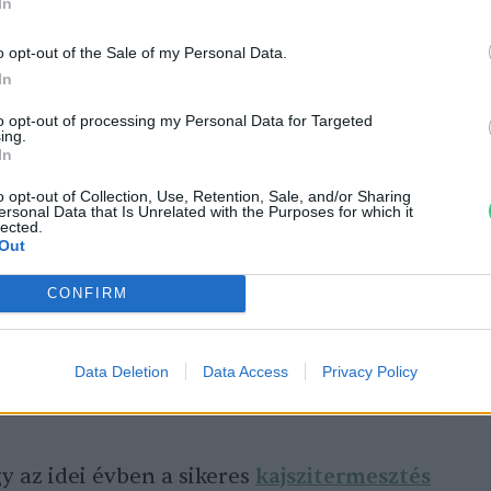
In
gvénye (csapadék- és hőmérsékleti
ntős szerepe van még annak is, hogy lesz-e
o opt-out of the Sale of my Personal Data.
In
ékű terméshullás a március-áprilisi
övetkeztében.
to opt-out of processing my Personal Data for Targeted
ing.
In
o opt-out of Collection, Use, Retention, Sale, and/or Sharing
ersonal Data that Is Unrelated with the Purposes for which it
lected.
Out
k – Értékmegőrzés őshonos
CONFIRM
kkal
Data Deletion
Data Access
Privacy Policy
y az idei évben a sikeres
kajszitermesztés