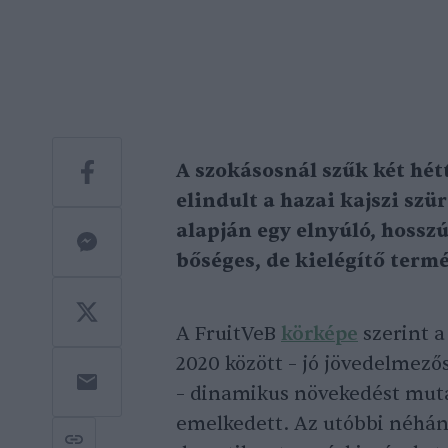
A szokásosnál szűk két hét
elindult a hazai kajszi szür
alapján egy elnyúló, hossz
bőséges, de kielégítő termé
A FruitVeB
körképe
szerint a
2020 között – jó jövedelmező
– dinamikus növekedést mutat
emelkedett. Az utóbbi néhán