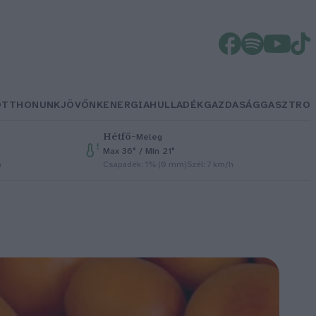
OTTHONUNK
JÖVŐNK
ENERGIA
HULLADÉK
GAZDASÁG
GASZTRO
Hétfő
–
Meleg
Max 36° / Min 21°
h
Csapadék: 1% (0 mm)
Szél: 7 km/h