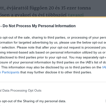
tt, évjárattól függően 20 és 35 ezer tonna
ösen a gyakori és évi többszöri
tavaszi
tonság nagyon jelentősen romlott, a
 -
Do Not Process My Personal Information
thatatlan, a termelés kockázata erősen
l sújtott rossz évjáratokban (2018, 2020,
to opt-out of the sale, sharing to third parties, or processing of your per
formation for targeted advertising by us, please use the below opt-out s
r tonna kajszit szüreteltünk, míg a jó
r selection. Please note that after your opt-out request is processed y
lött volt a termés (2019: 37 ezer tonna,
eing interest-based ads based on personal information utilized by us or
disclosed to third parties prior to your opt-out. You may separately opt-
losure of your personal information by third parties on the IAB’s list of
. This information may also be disclosed by us to third parties on the
IA
Participants
that may further disclose it to other third parties.
l (6,5 ezer tonna) egyértelműen jobb, míg a
s
várható. Jelenleg, a szezon legelején 16-18
ami optimális esetben elérheti a 20 ezer
l Data Processing Opt Outs
ezer tonna alatt is maradhat. A
o opt-out of the Sharing of my personal data.
rmés elsősorban a következő két hónap