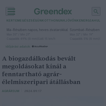
KERTEM
EGÉSZSÉGÜNK
OTTHONUNK
JÖVŐNK
ENERGIA
HULLA
–
–
Ma
Részben napos, heves zivatarokkal
Szombat
Részben na
Max 35° / Min 21°
Max 32° / Min 19°
Csapadék: 49% (0 mm)
Szél: 15 km/h
Csapadék: 5% (0 mm)
Szél:
időjárási adatok:
A biogazdálkodás bevált
megoldásokat kínál a
fenntartható agrár-
élelmiszeripari átállásban
AGRÁRIUM
2024.09.17