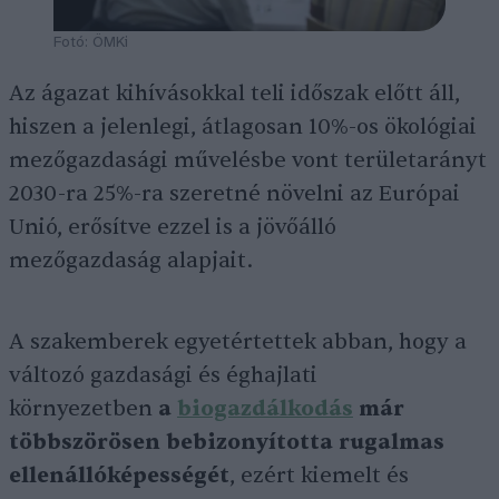
Fotó: ÖMKi
Az ágazat kihívásokkal teli időszak előtt áll,
hiszen a jelenlegi, átlagosan 10%-os ökológiai
mezőgazdasági művelésbe vont területarányt
2030-ra 25%-ra szeretné növelni az Európai
Unió, erősítve ezzel is a jövőálló
mezőgazdaság alapjait.
A szakemberek egyetértettek abban, hogy a
változó gazdasági és éghajlati
környezetben
a
biogazdálkodás
már
többszörösen bebizonyította rugalmas
ellenállóképességét
, ezért kiemelt és