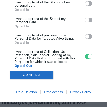
I want to opt-out of the Sharing of my
dokumentum közös cselekvési keretet biztosít
personal data.
Opted In
az EU környezetvédelmi céljainak eléréséhez
I want to opt-out of the Sale of my
az agrár-élelmiszeripari folyamatokban. A
Personal Data.
Opted In
gazdák, szakmai szervezetek és az értéklánc
szereplőinek párbeszéde során az érintettek
I want to opt-out of processing my
Personal Data for Targeted Advertising.
arra törekedtek, hogy meghatározzák az EU
Opted In
mezőgazdaságának közös útját, alapot adva a
I want to opt-out of Collection, Use,
Retention, Sale, and/or Sharing of my
következő Közös Agrárpolitika (KAP) ciklus
Personal Data that Is Unrelated with the
Purposes for which it was collected.
célkitűzéseihez.
Opted Out
CONFIRM
A szakemberek hangsúlyozták, hogy
össze
kell egyeztetni a környezeti
Data Deletion
Data Access
Privacy Policy
fenntarthatóságot a gazdálkodók
méltányos jövedelmével, ami a KAP