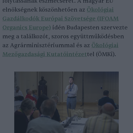
folytassanak eszmecserét. A magyar EU
elnökségnek köszönhetően az
Ökológiai
Gazdálkodók Európai Szövetsége (IFOAM
Organics Europe)
idén Budapesten szervezte
meg a találkozót, szoros együttműködésben
az Agrárminisztériummal és az
Ökológiai
Mezőgazdasági Kutatóintézet
tel (ÖMKi).