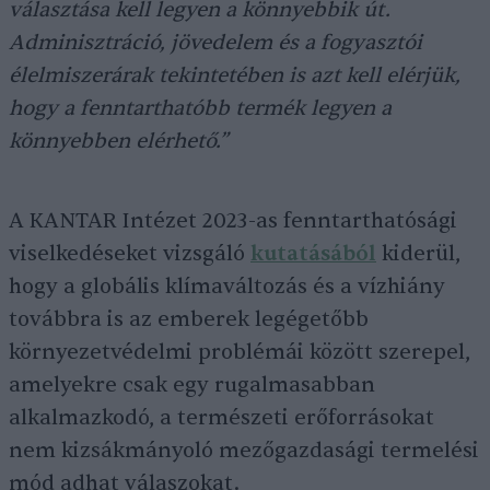
választása kell legyen a könnyebbik út.
Adminisztráció, jövedelem és a fogyasztói
élelmiszerárak tekintetében is azt kell elérjük,
hogy a fenntarthatóbb termék legyen a
könnyebben elérhető.”
A KANTAR Intézet 2023-as fenntarthatósági
viselkedéseket vizsgáló
kutatásából
kiderül,
hogy a globális klímaváltozás és a vízhiány
továbbra is az emberek legégetőbb
környezetvédelmi problémái között szerepel,
amelyekre csak egy rugalmasabban
alkalmazkodó, a természeti erőforrásokat
nem kizsákmányoló mezőgazdasági termelési
mód adhat válaszokat.