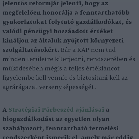
jelentős reformját jelenti, hogy az
megfelelően honorálja a fenntarthatóbb
gyakorlatokat folytató gazdálkodókat, és
valódi pénzügyi hozzáadott értéket
kínáljon az általuk nyújtott környezeti
szolgáltatásokért.
Bár a KAP nem tud
minden területre kiterjedni, rendszerében és
működésében mégis a teljes értékláncot
figyelembe kell vennie és biztosítani kell az
agrárágazat versenyképességét.
A
Stratégiai Párbeszéd ajánlásai
a
biogazdálkodást az egyetlen olyan
szabályozott, fenntartható termelési
rendszerként ismerik el, amely már eddig