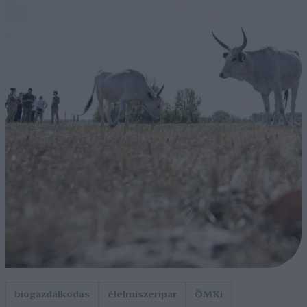
biogazdálkodás
élelmiszeripar
ÖMKi