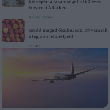
hétvégén a közönséget a 160 éves
Fővárosi Állatkert
ÉLŐ BOLYGÓNK
Szedd magad őszibarack: itt vannak
a legjobb lelőhelyek!
SZEMLE