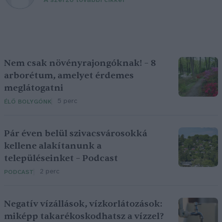
A szerző további cikkei
Nem csak növényrajongóknak! – 8
arborétum, amelyet érdemes
meglátogatni
5 perc
ÉLŐ BOLYGÓNK
Pár éven belül szivacsvárosokká
kellene alakítanunk a
településeinket – Podcast
2 perc
PODCAST
Negatív vízállások, vízkorlátozások:
miképp takarékoskodhatsz a vízzel?