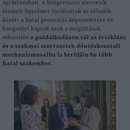
agráriumban. A kongresszus szervezői
kiemelt figyelmet fordítottak az előadók
között a fiatal generáció képviseletére és
hangsúlyt kaptak azok a meglátások,
miszerint
a gazdálkodáson túl az értéklánc
és a szakmai szervezetek döntéshozatali
mechanizmusaiba is kerüljön be több
fiatal szakember.