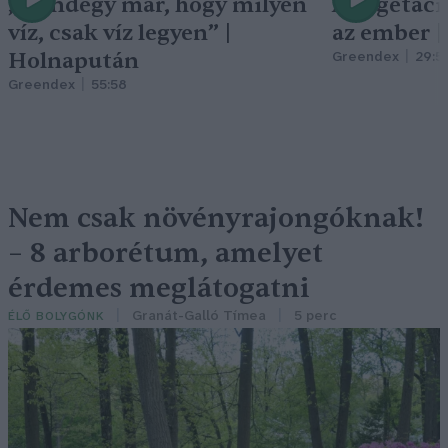
„Mindegy már, hogy milyen
A vegetáci
víz, csak víz legyen” |
az ember 
Holnapután
Greendex
29:5
Greendex
55:58
Nem csak növényrajongóknak!
– 8 arborétum, amelyet
érdemes meglátogatni
Granát-Galló Tímea
5 perc
ÉLŐ BOLYGÓNK