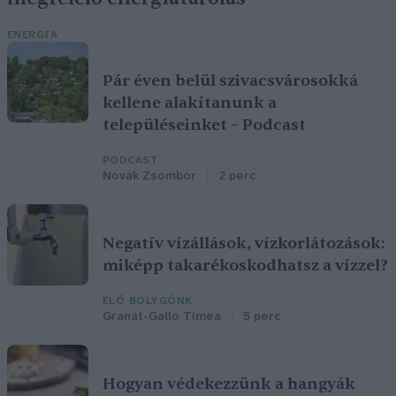
ENERGIA
Pár éven belül szivacsvárosokká
kellene alakítanunk a
településeinket – Podcast
PODCAST
Novák Zsombor
2 perc
Negatív vízállások, vízkorlátozások:
miképp takarékoskodhatsz a vízzel?
ÉLŐ BOLYGÓNK
Granát-Galló Tímea
5 perc
Hogyan védekezzünk a hangyák