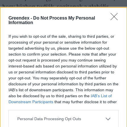
hogy közben tudják, segítenek a globális
környezeti kihívások leküzdésében.
Greendex -
Do Not Process My Personal
Information
Cikkajánló
If you wish to opt-out of the sale, sharing to third parties, or
processing of your personal or sensitive information for
targeted advertising by us, please use the below opt-out
A gazda, aki molnár is: Nobilis
section to confirm your selection. Please note that after your
Ágoston
opt-out request is processed you may continue seeing
interest-based ads based on personal information utilized by
Novák Zsombor
us or personal information disclosed to third parties prior to
your opt-out. You may separately opt-out of the further
disclosure of your personal information by third parties on the
IAB’s list of downstream participants. This information may
A kongresszus előadásai többször utaltak
also be disclosed by us to third parties on the
IAB’s List of
a
Stratégiai Párbeszéd jelentésre
, amely
Downstream Participants
that may further disclose it to other
third parties.
szeptember első napjaiban látott napvilágot
és amely az EU mezőgazdaságának jövőjéről
Personal Data Processing Opt Outs
szóló stratégiai egyeztetések eredménye. A