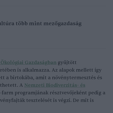
ltúra több mint mezőgazdaság
 Ökológiai Gazdaságban
gyűjtött
zetében is alkalmazza. Az alapok mellett így
ett a birtokába, amit a növénytermesztés és
ethetett. A
Nemzeti Biodiverzitás- és
farm programjának résztvevőjeként pedig a
vényfajták tesztelését is végzi. De mit is