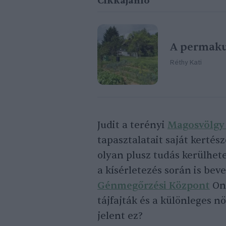
Cikkajánló
A permaku
Réthy Kati
Judit a terényi
Magosvölgy
tapasztalatait saját kertés
olyan plusz tudás kerülhet
a kísérletezés során is bev
Génmegőrzési Központ
On-
tájfajták és a különleges nö
jelent ez?