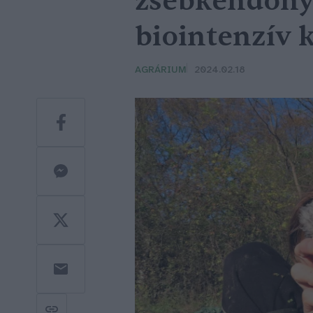
zsebkendőnyi 
biointenzív k
AGRÁRIUM
2024.02.18