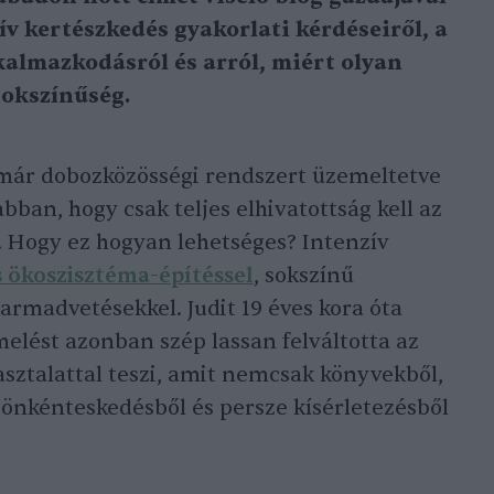
v kertészkedés gyakorlati kérdéseiről, a
kalmazkodásról és arról, miért olyan
sokszínűség.
 már dobozközösségi rendszert üzemeltetve
abban, hogy csak teljes elhivatottság kell az
 Hogy ez hogyan lehetséges? Intenzív
és ökoszisztéma-építéssel
, sokszínű
harmadvetésekkel. Judit 19 éves kora óta
melést azonban szép lassan felváltotta az
asztalattal teszi, amit nemcsak könyvekből,
önkénteskedésből és persze kísérletezésből