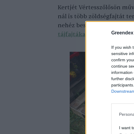
Kertjét Vértesszőlősön műv
nál is több zöldségfajtát 
nehéz beszerezni, többnyir
Greendex
tájfajtákat
adja tovább do
If you wish 
sensitive in
confirm you
continue se
information 
further disc
participants
Downstream 
Persona
I want t