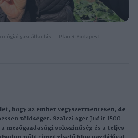
kológiai gazdálkodás
Planet Budapest
let, hogy az ember vegyszermentesen, de
essen zöldséget. Szalczinger Judit 1500
 a mezőgazdasági sokszínűség és a teljes
abadon nőtt címet viselő blog gazdájával