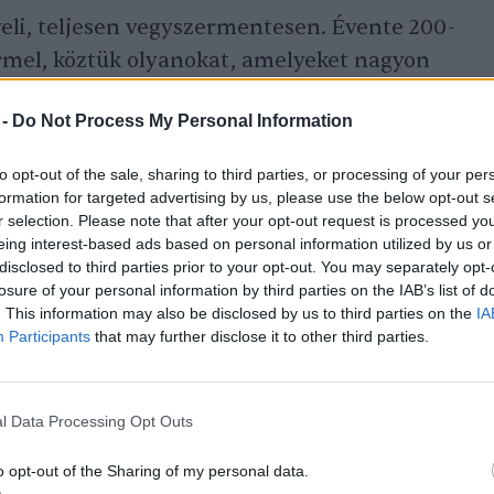
eli, teljesen vegyszermentesen. Évente 200-
termel, köztük olyanokat, amelyeket nagyon
e csak biopiacokon. A különleges fajtákat,
 -
Do Not Process My Personal Information
bozrendszerben.
to opt-out of the sale, sharing to third parties, or processing of your per
formation for targeted advertising by us, please use the below opt-out s
r selection. Please note that after your opt-out request is processed y
eing interest-based ads based on personal information utilized by us or
disclosed to third parties prior to your opt-out. You may separately opt-
losure of your personal information by third parties on the IAB’s list of
. This information may also be disclosed by us to third parties on the
IA
Participants
that may further disclose it to other third parties.
l Data Processing Opt Outs
o opt-out of the Sharing of my personal data.