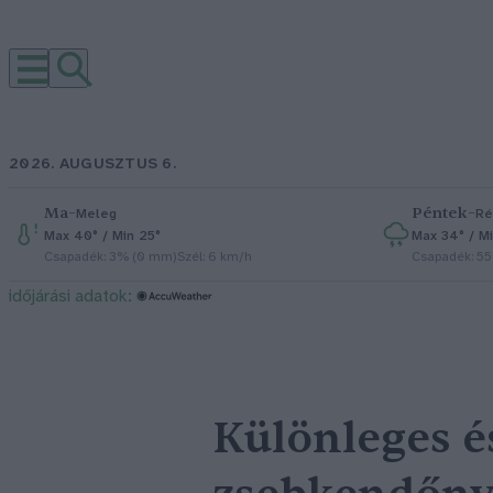
2026. AUGUSZTUS 6.
Ma
–
Péntek
–
Meleg
Ré
Max 40° / Min 25°
Max 34° / Mi
Csapadék: 3% (0 mm)
Szél: 6 km/h
Csapadék: 5
időjárási adatok:
Különleges é