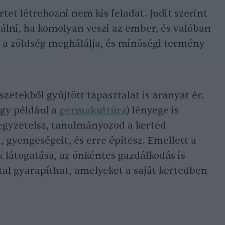
rtet létrehozni nem kis feladat. Judit szerint
inálni, ha komolyan veszi az ember, és valóban
e a zöldség meghálálja, és minőségi termény
zetekből gyűjtött tapasztalat is aranyat ér.
így például a
permakultúra
) lényege is
jegyzetelsz, tanulmányozod a kerted
, gyengeségeit, és erre építesz. Emellett a
 látogatása, az önkéntes gazdálkodás is
tal gyarapíthat, amelyeket a saját kertedben