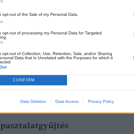
In
o opt-out of the Sale of my Personal Data.
In
to opt-out of processing my Personal Data for Targeted
ing.
In
o opt-out of Collection, Use, Retention, Sale, and/or Sharing
ogy a szezonalitás fényében mindig
ersonal Data that Is Unrelated with the Purposes for which it
lected.
egvásárolt dobozokba, amelyek éppen
Out
y akár éves csatlakozással is tehetsz
CONFIRM
lönleges zöldségeket a
Data Deletion
Data Access
Privacy Policy
apasztalatgyűjtés