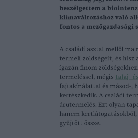
beszélgettem a biointenzí
klímaváltozáshoz való al
fontos a mezőgazdasági 
A családi asztal mellől ma
termeli zöldségeit, és hisz 
igazán finom zöldségekhez.
termeléssel, mégis
talaj- 
fajtakínálattal és másod-, 
kertészkedik. A családi ter
árutermelés. Ezt olyan tap
hanem kertlátogatásokból, 
gyűjtött össze.