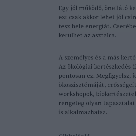
Egy jól működő, önellátó ke
ezt csak akkor lehet jól cs
tesz bele energiát. Cseréb
kerülhet az asztalra.
A személyes és a más kertés
Az ökológiai kertészkedés (
pontosan ez. Megfigyelsz, 
ökoszisztémáját, erősségeit
workshopok, biokertészetek
rengeteg olyan tapasztalat
is alkalmazhatsz.