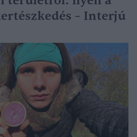
területről: ilyen a
ertészkedés – Interjú