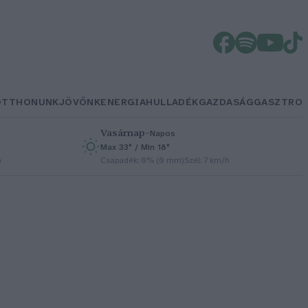
OTTHONUNK
JÖVŐNK
ENERGIA
HULLADÉK
GAZDASÁG
GASZTRO
Vasárnap
–
Napos
Max 33° / Min 18°
h
Csapadék: 0% (0 mm)
Szél: 7 km/h