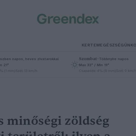
KERTEM
EGÉSZSÉGÜNK
Szombat
–
szben napos, heves zivatarokkal
Többnyire napos
n 21°
Max 33° / Min 19°
5% (1 mm)
Szél: 13 km/h
Csapadék: 4% (0 mm)
Szél: 9 km/
s minőségi zöldség