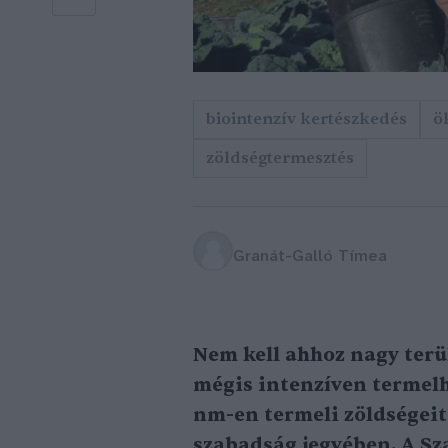
biointenzív kertészkedés
ö
zöldségtermesztés
Granát-Galló Tímea
Nem kell ahhoz nagy terü
mégis intenzíven termelh
nm-en termeli zöldségeit
szabadság jegyében. A Sz