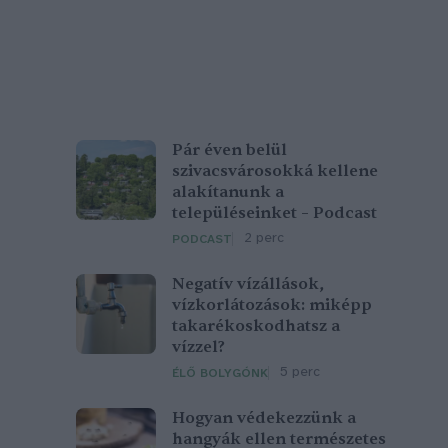
Pár éven belül
szivacsvárosokká kellene
alakítanunk a
településeinket – Podcast
2 perc
PODCAST
Negatív vízállások,
vízkorlátozások: miképp
takarékoskodhatsz a
vízzel?
5 perc
ÉLŐ BOLYGÓNK
Hogyan védekezzünk a
hangyák ellen természetes