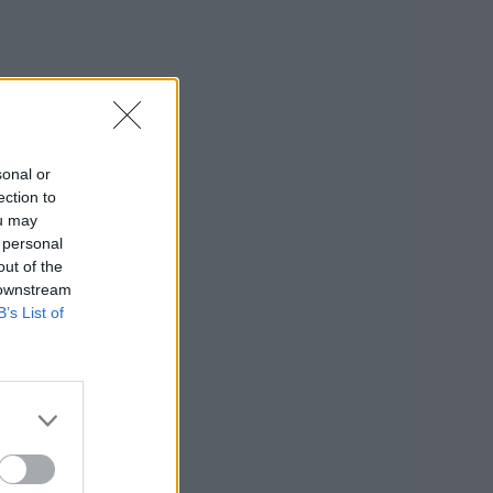
sonal or
ection to
ou may
 personal
out of the
 downstream
B’s List of