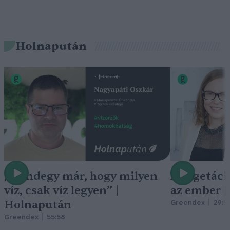
Holnapután
„Mindegy már, hogy milyen
A vegetáci
víz, csak víz legyen” |
az ember 
Holnapután
Greendex
29:5
Greendex
55:58