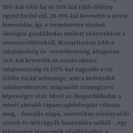
30%-kal több faj és 50%-kal több élőlény
egyed fordul elő. 28-39%-kal kevesebb a nitrát
kimosódás, így a természetes vizeink
ökológiai gazdálkodás mellett védettebbek a
szennyeződésektől. Bizonyítottan jobb a
talajminőség és -termékenység, átlagosan
26%-kal kevesebb az erózió okozta
talajveszteség és 137%-kal nagyobb a víz
földbe jutási sebessége, ami a kedvezőbb
talajszerkezetre, magasabb vízmegtartó
képességre utal. Mivel az ökogazdálkodás a
minél zártabb tápanyagkörforgást célozza
meg, – fosszilis alapú, szintetikus növényvédő
szerek és műtrágyák használata nélkül -, egy
kilogramm biotermék előállításához a