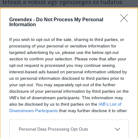
leteszi a voksát egy egészséges és tudatos
életmód mellett.
Greendex -
Do Not Process My Personal
Information
If you wish to opt-out of the sale, sharing to third parties, or
processing of your personal or sensitive information for
targeted advertising by us, please use the below opt-out
section to confirm your selection. Please note that after your
opt-out request is processed you may continue seeing
interest-based ads based on personal information utilized by
us or personal information disclosed to third parties prior to
your opt-out. You may separately opt-out of the further
disclosure of your personal information by third parties on the
IAB’s list of downstream participants. This information may
also be disclosed by us to third parties on the
IAB’s List of
Támogasd a hazai biogazdálkodókat!
Downstream Participants
that may further disclose it to other
third parties.
Hogyan támogathatod a
Personal Data Processing Opt Outs
mindennapokban az