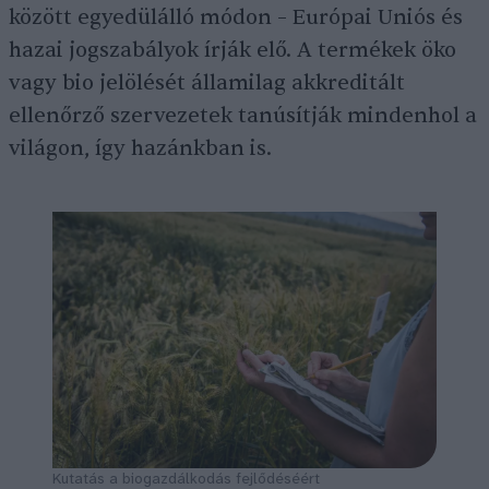
között egyedülálló módon – Európai Uniós és
hazai jogszabályok írják elő. A termékek öko
vagy bio jelölését államilag akkreditált
ellenőrző szervezetek tanúsítják mindenhol a
világon, így hazánkban is.
Kutatás a biogazdálkodás fejlődéséért