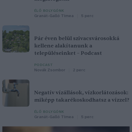
ÉLŐ BOLYGÓNK
Granát-Galló Tímea
5 perc
Pár éven belül szivacsvárosokká
kellene alakítanunk a
településeinket – Podcast
PODCAST
Novák Zsombor
2 perc
Negatív vízállások, vízkorlátozások:
miképp takarékoskodhatsz a vízzel?
ÉLŐ BOLYGÓNK
Granát-Galló Tímea
5 perc