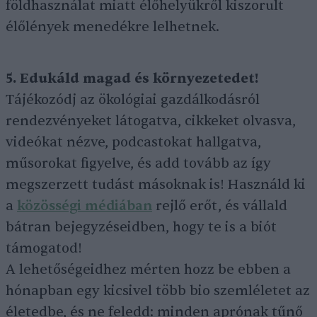
földhasználat miatt élőhelyükről kiszorult
élőlények menedékre lelhetnek.
5. Edukáld magad és környezetedet!
Tájékozódj az ökológiai gazdálkodásról
rendezvényeket látogatva, cikkeket olvasva,
videókat nézve, podcastokat hallgatva,
műsorokat figyelve, és add tovább az így
megszerzett tudást másoknak is! Használd ki
a
közösségi médiában
rejlő erőt, és vállald
bátran bejegyzéseidben, hogy te is a biót
támogatod!
A lehetőségeidhez mérten hozz be ebben a
hónapban egy kicsivel több bio szemléletet az
életedbe, és ne feledd: minden aprónak tűnő