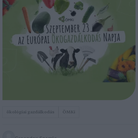
ökológiai gazdálkodás
ÖMKi