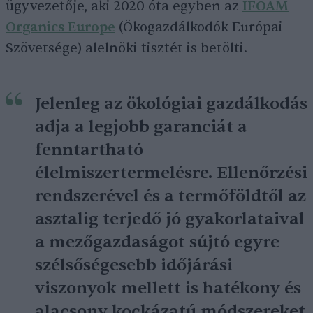
ügyvezetője, aki 2020 óta egyben az
IFOAM
Organics Europe
(Ökogazdálkodók Európai
Szövetsége) alelnöki tisztét is betölti.
Jelenleg az ökológiai gazdálkodás
adja a legjobb garanciát a
fenntartható
élelmiszertermelésre. Ellenőrzési
rendszerével és a termőföldtől az
asztalig terjedő jó gyakorlataival
a mezőgazdaságot sújtó egyre
szélsőségesebb időjárási
viszonyok mellett is hatékony és
alacsony kockázatú módszereket