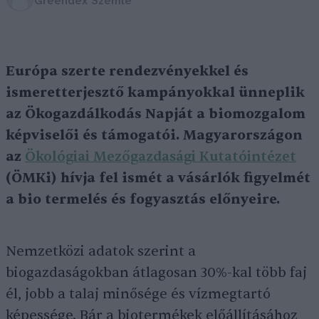
Greendex Szemle
Európa szerte rendezvényekkel és
ismeretterjesztő kampányokkal ünneplik
az Ökogazdálkodás Napját a biomozgalom
képviselői és támogatói. Magyarországon
az
Ökológiai Mezőgazdasági Kutatóintézet
(ÖMKi) hívja fel ismét a vásárlók figyelmét
a bio termelés és fogyasztás előnyeire.
Nemzetközi adatok szerint a
biogazdaságokban átlagosan 30%-kal több faj
él, jobb a talaj minősége és vízmegtartó
képessége. Bár a biotermékek előállításához