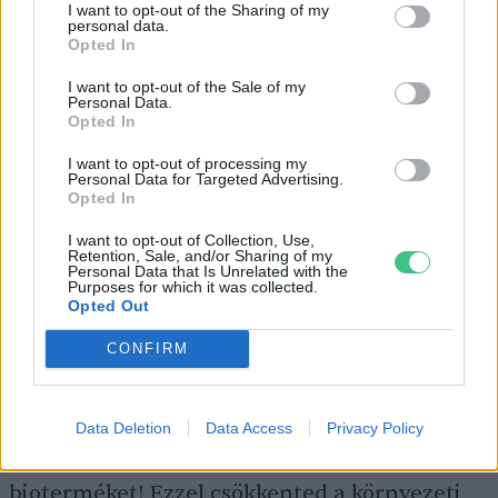
I want to opt-out of the Sharing of my
personal data.
ökogazdálkodást?
Opted In
I want to opt-out of the Sale of my
Íme öt egyszerű tanács
:
Personal Data.
Opted In
I want to opt-out of processing my
1.Vásárolj közvetlenül a termelőtől!
Personal Data for Targeted Advertising.
Opted In
Termelői
biopiacról
vásárolva, vagy egy
I want to opt-out of Collection, Use,
ökológiai dobozrendszer tagjaként (ld.
Retention, Sale, and/or Sharing of my
Personal Data that Is Unrelated with the
közösség által támogatott mezőgazdaság
)
Purposes for which it was collected.
Opted Out
lényegesen többet takarítasz meg, hiszen
közvetlenül a gazdától vásárolsz.
CONFIRM
2. Szavazz a pénzeddel!
Ha van lehetőséged,
Data Deletion
Data Access
Privacy Policy
válaszd a hazait és vásárolj minél több
bioterméket! Ezzel csökkented a környezeti