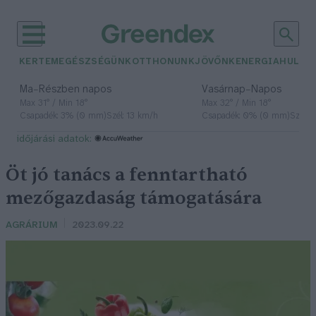
KERTEM
EGÉSZSÉGÜNK
OTTHONUNK
JÖVŐNK
ENERGIA
HULLA
–
–
Ma
Részben napos
Vasárnap
Napos
Max 31° / Min 18°
Max 32° / Min 18°
Csapadék: 3% (0 mm)
Szél: 13 km/h
Csapadék: 0% (0 mm)
Szél: 
időjárási adatok:
Öt jó tanács a fenntartható
mezőgazdaság támogatására
AGRÁRIUM
2023.09.22