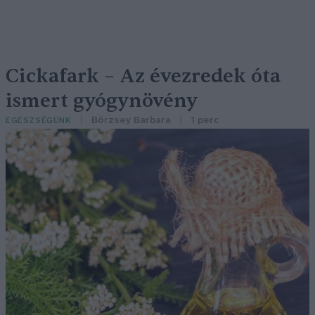
Cickafark – Az évezredek óta
ismert gyógynövény
Börzsey Barbara
1 perc
EGÉSZSÉGÜNK