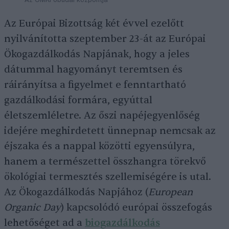
Az ÖMKi óbudai központja
Az Európai Bizottság két évvel ezelőtt
nyilvánította szeptember 23-át az Európai
Ökogazdálkodás Napjának, hogy a jeles
dátummal hagyományt teremtsen és
ráirányítsa a figyelmet e fenntartható
gazdálkodási formára, egyúttal
életszemléletre. Az őszi napéjegyenlőség
idejére meghirdetett ünnepnap nemcsak az
éjszaka és a nappal közötti egyensúlyra,
hanem a természettel összhangra törekvő
ökológiai termesztés szellemiségére is utal.
Az Ökogazdálkodás Napjához (
European
Organic Day
) kapcsolódó európai összefogás
lehetőséget ad a
biogazdálkodás