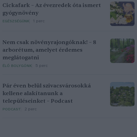
Cickafark – Az évezredek óta ismert
gyógynövény
1 perc
EGÉSZSÉGÜNK
Nem csak növényrajongóknak! – 8
arborétum, amelyet érdemes
meglátogatni
5 perc
ÉLŐ BOLYGÓNK
Pár éven belül szivacsvárosokká
kellene alakítanunk a
településeinket – Podcast
2 perc
PODCAST