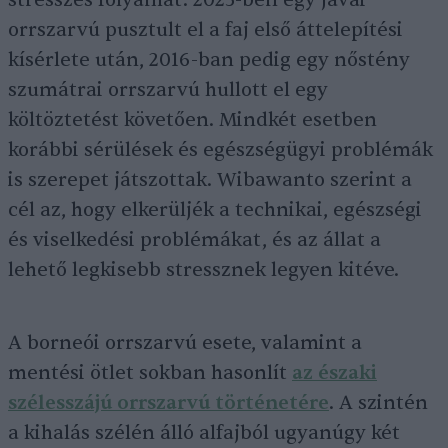
stresszes folyamat. 2025-ben egy jávai
orrszarvú pusztult el a faj első áttelepítési
kísérlete után, 2016-ban pedig egy nőstény
szumátrai orrszarvú hullott el egy
költöztetést követően. Mindkét esetben
korábbi sérülések és egészségügyi problémák
is szerepet játszottak. Wibawanto szerint a
cél az, hogy elkerüljék a technikai, egészségi
és viselkedési problémákat, és az állat a
lehető legkisebb stressznek legyen kitéve.
A borneói orrszarvú esete, valamint a
mentési ötlet sokban hasonlít
az északi
szélesszájú orrszarvú történetére
. A szintén
a kihalás szélén álló alfajból ugyanúgy két