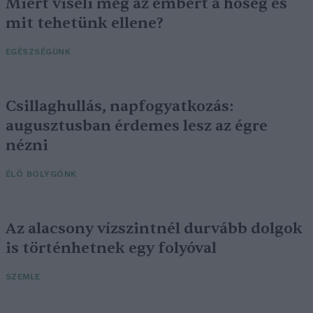
Miért viseli meg az embert a hőség és
mit tehetünk ellene?
EGÉSZSÉGÜNK
Csillaghullás, napfogyatkozás:
augusztusban érdemes lesz az égre
nézni
ÉLŐ BOLYGÓNK
Az alacsony vízszintnél durvább dolgok
is történhetnek egy folyóval
SZEMLE