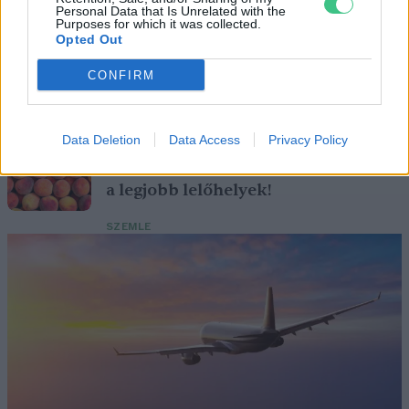
Personal Data that Is Unrelated with the
Purposes for which it was collected.
Születésnapi programokkal várja a
Opted Out
hétvégén a közönséget a 160 éves
CONFIRM
Fővárosi Állatkert
ÉLŐ BOLYGÓNK
Data Deletion
Data Access
Privacy Policy
Szedd magad őszibarack: itt vannak
a legjobb lelőhelyek!
SZEMLE