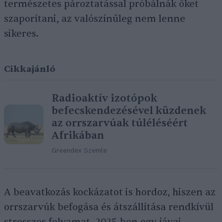
természetes pároztatással próbálnák őket
szaporítani, az valószínűleg nem lenne
sikeres.
Cikkajánló
Radioaktív izotópok
befecskendezésével küzdenek
az orrszarvúak túléléséért
Afrikában
Greendex Szemle
A beavatkozás kockázatot is hordoz, hiszen az
orrszarvúk befogása és átszállítása rendkívül