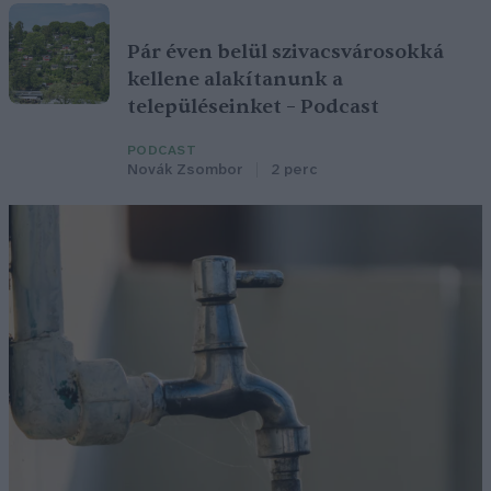
Pár éven belül szivacsvárosokká
kellene alakítanunk a
településeinket – Podcast
PODCAST
Novák Zsombor
2 perc