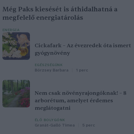
Még Paks kiesését is áthidalhatná a
megfelelő energiatárolás
ENERGIA
Cickafark – Az évezredek óta ismert
gyógynövény
EGÉSZSÉGÜNK
Börzsey Barbara
1 perc
Nem csak növényrajongóknak! – 8
arborétum, amelyet érdemes
meglátogatni
ÉLŐ BOLYGÓNK
Granát-Galló Tímea
5 perc