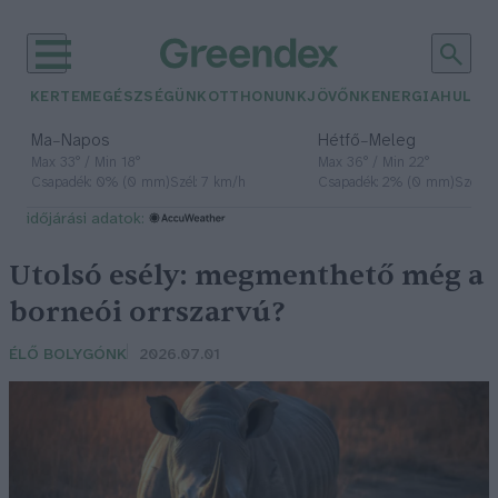
KERTEM
EGÉSZSÉGÜNK
OTTHONUNK
JÖVŐNK
ENERGIA
HULLA
–
–
Ma
Napos
Hétfő
Meleg
Max 33° / Min 18°
Max 36° / Min 22°
Csapadék: 0% (0 mm)
Szél: 7 km/h
Csapadék: 2% (0 mm)
Szél: 
időjárási adatok:
Utolsó esély: megmenthető még a
borneói orrszarvú?
ÉLŐ BOLYGÓNK
2026.07.01