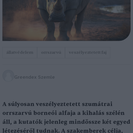
állatvédelem
orrszarvú
veszélyeztetett faj
Greendex Szemle
A súlyosan veszélyeztetett szumátrai
orrszarvú borneói alfaja a kihalás szélén
áll, a kutatók jelenleg mindössze két egyed
létezéséről tudnak. A szakemberek célja,