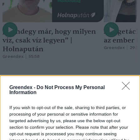
„Mindegy már, hogy milyen
A vegetáci
víz, csak víz legyen” |
az ember 
Holnapután
Greendex
29:5
Greendex
55:58
Greendex -
Do Not Process My Personal
Information
Vitorlavirág – Így lesz gyönyörű
a te lakásodban is
If you wish to opt-out of the sale, sharing to third parties, or
processing of your personal or sensitive information for
Lonkay Márta
4 perc
ÉLŐ BOLYGÓNK
targeted advertising by us, please use the below opt-out
section to confirm your selection. Please note that after your
opt-out request is processed you may continue seeing