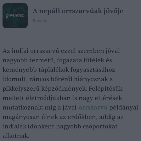
A nepáli orrszarvúak jövője
Szemle
Az indiai orrszarvú ezzel szemben jóval
nagyobb termetű, fogazata fűfélék és
keményebb táplálékok fogyasztásához
idomult, ráncos bőréről hiányoznak a
pikkelyszerű képződmények. Felépítésük
mellett életmódjukban is nagy eltérések
mutatkoznak: míg a jávai
orrszarvú
példányai
magányosan élnek az erdőkben, addig az
indiaiak időnként nagyobb csoportokat
alkotnak.