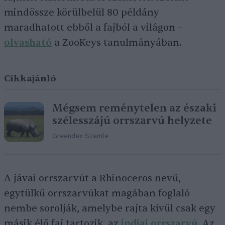
mindössze körülbelül 80 példány
maradhatott ebből a fajból a világon –
olvasható
a ZooKeys tanulmányában.
Cikkajánló
Mégsem reménytelen az északi
szélesszájú orrszarvú helyzete
Greendex Szemle
A jávai orrszarvút a Rhinoceros nevű,
egytülkű orrszarvúkat magában foglaló
nembe sorolják, amelybe rajta kívül csak egy
másik élő faj tartozik, az
indiai orrszarvú
. Az