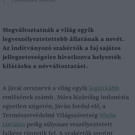
Greendex Szemle
Megváltoztatnák a világ egyik
legveszélyeztetettebb állatának a nevét.
Az indítványozó szakértők a faj sajátos
jellegzetességeire hivatkozva helyezték
kilátásba a névváltoztatást.
A jávai orrszarvú a világ egyik
legritkább
emlősének számít. Mára kizárólag Indonézia
egyetlen szigetén, Jáván fordul elő, a
Természetvédelmi Világszövetség
Vörös
Listáján
pedig súlyosan veszélyeztetett
fajként tüntetik fel. A szakértők szerint