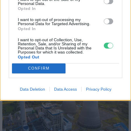
Történelmi aszály sújtja Nagy-
Personal Data.
Opted In
Britanniát is
I want to opt-out of processing my
SZEMLE
Personal Data for Targeted Advertising.
Opted In
Elképesztő felvétel mutatja meg,
I want to opt-out of Collection, Use,
mekkora a különbség az áradó és a
Retention, Sale, and/or Sharing of my
Personal Data that Is Unrelated with the
kiszáradó Duna között
Purposes for which it was collected.
Opted Out
ÉLŐ BOLYGÓNK
CONFIRM
Data Deletion
Data Access
Privacy Policy