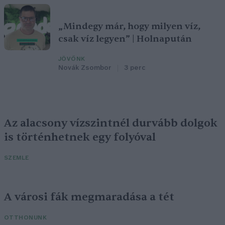
„Mindegy már, hogy milyen víz,
csak víz legyen” | Holnapután
JÖVŐNK
Novák Zsombor
3 perc
Az alacsony vízszintnél durvább dolgok
is történhetnek egy folyóval
SZEMLE
A városi fák megmaradása a tét
OTTHONUNK