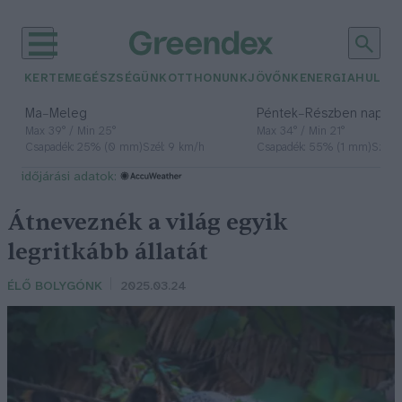
KERTEM
EGÉSZSÉGÜNK
OTTHONUNK
JÖVŐNK
ENERGIA
HULLA
–
–
Ma
Meleg
Péntek
Részben napos, 
Max 39° / Min 25°
Max 34° / Min 21°
Csapadék: 25% (0 mm)
Szél: 9 km/h
Csapadék: 55% (1 mm)
Szél: 
időjárási adatok:
Átneveznék a világ egyik
legritkább állatát
ÉLŐ BOLYGÓNK
2025.03.24