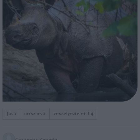
Jáva
orrszarvú
veszélyeztetett faj