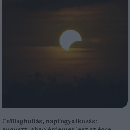
Csillaghullás, napfogyatkozás:
augusztusban érdemes lesz az égre