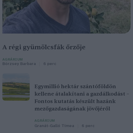
A régi gyümölcsfák őrzője
AGRÁRIUM
Börzsey Barbara
6 perc
Egymillió hektár szántóföldön
kellene átalakítani a gazdálkodást –
Fontos kutatás készült hazánk
mezőgazdaságának jövőjéről
AGRÁRIUM
Granát-Galló Tímea
6 perc