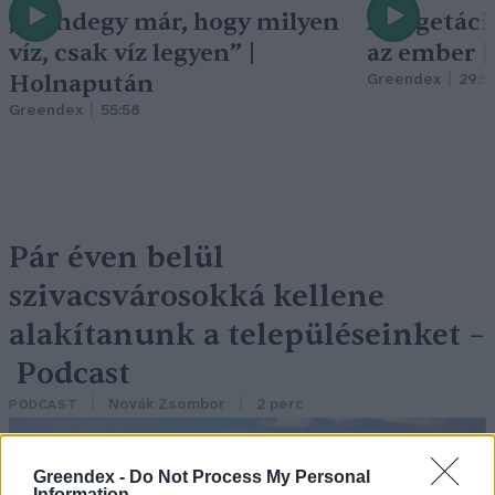
„Mindegy már, hogy milyen
A vegetáci
víz, csak víz legyen” |
az ember 
Holnapután
Greendex
29:5
Greendex
55:58
Pár éven belül
szivacsvárosokká kellene
alakítanunk a településeinket –
Podcast
Novák Zsombor
2 perc
PODCAST
Greendex -
Do Not Process My Personal
Information