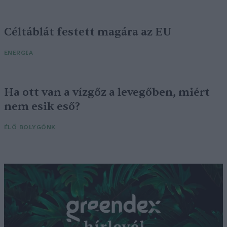
Céltáblát festett magára az EU
ENERGIA
Ha ott van a vízgőz a levegőben, miért
nem esik eső?
ÉLŐ BOLYGÓNK