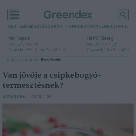
KERTEM
EGÉSZSÉGÜNK
OTTHONUNK
JÖVŐNK
ENERGIA
HULLA
–
–
Ma
Napos
Hétfő
Meleg
Max 32° / Min 18°
Max 36° / Min 22°
Csapadék: 0% (0 mm)
Szél: 6 km/h
Csapadék: 2% (0 mm)
Szél: 
időjárási adatok:
Van jövője a csipkebogyó-
termesztésnek?
AGRÁRIUM
2025.11.28