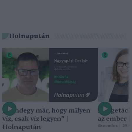
Holnapután
„Mindegy már, hogy milyen
A vegetáci
víz, csak víz legyen” |
az ember 
Holnapután
Greendex
29:5