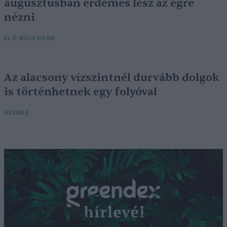
augusztusban érdemes lesz az égre
nézni
ÉLŐ BOLYGÓNK
Az alacsony vízszintnél durvább dolgok
is történhetnek egy folyóval
SZEMLE