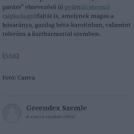
parázs” elnevezésű új
gyümölcstermő
csipkebogyó
fajtát is, amelynek magas a
húsaránya, gazdag béta-karotinban, valamint
toleráns a lisztharmattal szemben.
(
NAK
)
Fotó: Canva
Greendex Szemle
A szerző további cikkei