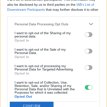
also be disclosed by us to third parties on the
IAB’s List of
Downstream Participants
that may further disclose it to other
third parties.
Personal Data Processing Opt Outs
I want to opt-out of the Sharing of my
personal data.
Opted In
I want to opt-out of the Sale of my
Personal Data.
A vitorlavirág ideális szobanövény, hiszen kiválóan tűri a meleget
Opted In
és a fényszegény környezetet.
I want to opt-out of processing my
Personal Data for Targeted Advertising.
Opted In
Születésnapi programokkal várja a
hétvégén a közönséget a 160 éves
I want to opt-out of Collection, Use,
Retention, Sale, and/or Sharing of my
Fővárosi Állatkert
Personal Data that Is Unrelated with the
Purposes for which it was collected.
Opted Out
ÉLŐ BOLYGÓNK
CONFIRM