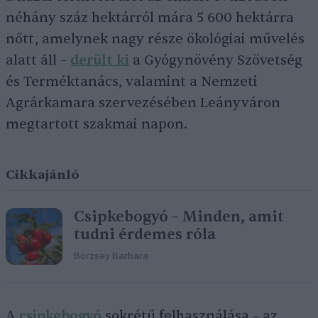
néhány száz hektárról mára 5 600 hektárra
nőtt, amelynek nagy része ökológiai művelés
alatt áll –
derült ki
a Gyógynövény Szövetség
és Terméktanács, valamint a Nemzeti
Agrárkamara szervezésében Leányváron
megtartott szakmai napon.
Cikkajánló
Csipkebogyó – Minden, amit
tudni érdemes róla
Börzsey Barbara
A
csipkebogyó
sokrétű felhasználása – az