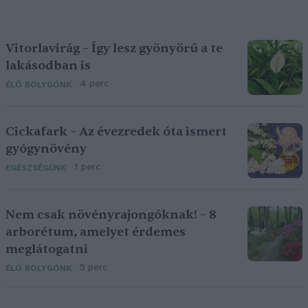
Vitorlavirág – Így lesz gyönyörű a te
lakásodban is
4 perc
ÉLŐ BOLYGÓNK
Cickafark – Az évezredek óta ismert
gyógynövény
1 perc
EGÉSZSÉGÜNK
Nem csak növényrajongóknak! – 8
arborétum, amelyet érdemes
meglátogatni
5 perc
ÉLŐ BOLYGÓNK