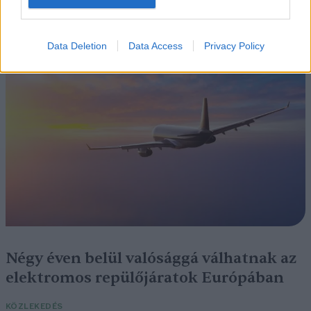
Szedd magad őszibarack: itt vannak
a legjobb lelőhelyek!
Data Deletion
Data Access
Privacy Policy
SZEMLE
Négy éven belül valósággá válhatnak az
elektromos repülőjáratok Európában
KÖZLEKEDÉS