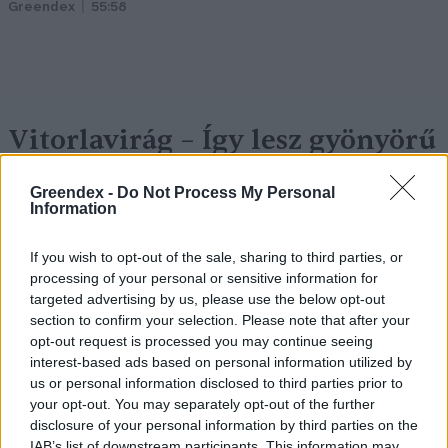
Greendex
55:58
Vitorlavirág – Így lesz gyönyörű
a te lakásodban is
Greendex -
Do Not Process My Personal
Lonkay Márta
4 perc
ÉLŐ BOLYGÓNK
Information
If you wish to opt-out of the sale, sharing to third parties, or
processing of your personal or sensitive information for
targeted advertising by us, please use the below opt-out
section to confirm your selection. Please note that after your
opt-out request is processed you may continue seeing
interest-based ads based on personal information utilized by
us or personal information disclosed to third parties prior to
your opt-out. You may separately opt-out of the further
disclosure of your personal information by third parties on the
IAB’s list of downstream participants. This information may