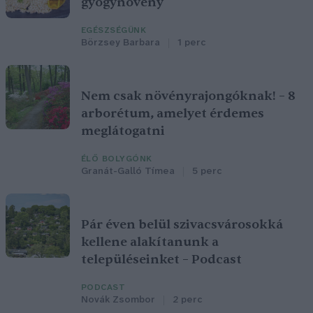
gyógynövény
EGÉSZSÉGÜNK
Börzsey Barbara
1 perc
Nem csak növényrajongóknak! – 8
arborétum, amelyet érdemes
meglátogatni
ÉLŐ BOLYGÓNK
Granát-Galló Tímea
5 perc
Pár éven belül szivacsvárosokká
kellene alakítanunk a
településeinket – Podcast
PODCAST
Novák Zsombor
2 perc