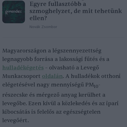
Egyre fullasztóbb a
szmoghelyzet, de mit tehetünk
ellen?
Novák Zsombor
Magyarországon a légszennyezettség
legnagyobb forrása a lakossági fűtés és a
hulladékégetés
– olvasható a Levegő
Munkacsoport
oldalán
. A hulladékok otthoni
elégetésével nagy mennyiségű PM
-
10
részecske és mérgező anyag kerülhet a
levegőbe. Ezen kívül a közlekedés és az ipari
kibocsátás is felelős az egészségtelen
levegőért.