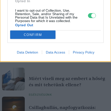
Opted In
I want to opt-out of Collection, Use,
Retention, Sale, and/or Sharing of my
Personal Data that Is Unrelated with the
Purposes for which it was collected.
Opted Out
CONFIRM
Data Deletion
Data Access
Privacy Policy
Ha elmúlik az aszályos időszak, akkor is szem előtt kell(ene)
tartanunk ezeket a döntéseket.
Miért viseli meg az embert a hőség
és mit tehetünk ellene?
EGÉSZSÉGÜNK
Csillaghullás, napfogyatkozás: