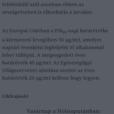
felélénkülő szél azonban ebben az
országrészben is elhozhatja a javulást.
Az Európai Unióban a PM
napi határértéke
10
a környezeti levegőben 50 µg/m3, amelyet
naptári évenként legfeljebb 35 alkalommal
lehet túllépni. A megengedett éves
határérték 40 µg/m3. Az Egészségügyi
Világszervezet ajánlása szerint az éves
határérték 20 µg/m3 kellene hogy legyen.
Cikkajánló
Vasárnap a Holnaputánban: