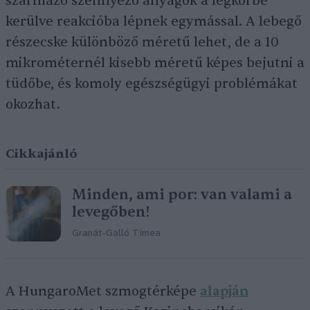
származó szennyező anyagok a légkörbe
kerülve reakcióba lépnek egymással. A lebegő
részecske különböző méretű lehet, de a 10
mikrométernél kisebb méretű képes bejutni a
tüdőbe, és komoly egészségügyi problémákat
okozhat.
Cikkajánló
Minden, ami por: van valami a
levegőben!
Granát-Galló Tímea
A HungaroMet szmogtérképe
alapján