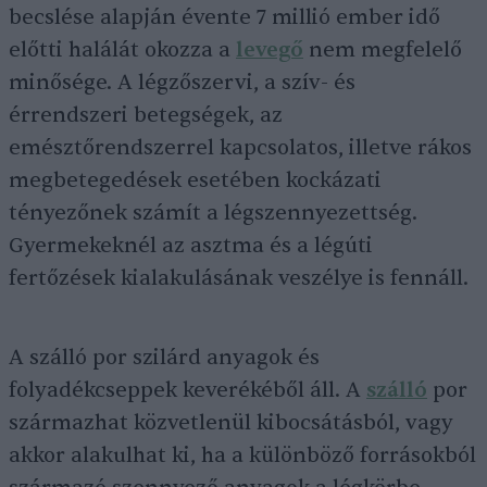
becslése alapján évente 7 millió ember idő
előtti halálát okozza a
levegő
nem megfelelő
minősége. A légzőszervi, a szív- és
érrendszeri betegségek, az
emésztőrendszerrel kapcsolatos, illetve rákos
megbetegedések esetében kockázati
tényezőnek számít a légszennyezettség.
Gyermekeknél az asztma és a légúti
fertőzések kialakulásának veszélye is fennáll.
A szálló por szilárd anyagok és
folyadékcseppek keverékéből áll. A
szálló
por
származhat közvetlenül kibocsátásból, vagy
akkor alakulhat ki, ha a különböző forrásokból