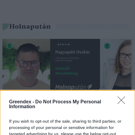
Holnapután
„Mindegy már, hogy milyen
A vegetáci
Greendex -
Do Not Process My Personal
Information
víz, csak víz legyen” |
az ember 
Holnapután
Greendex
29:5
If you wish to opt-out of the sale, sharing to third parties, or
Greendex
55:58
processing of your personal or sensitive information for
targeted advertising by us, please use the below opt-out