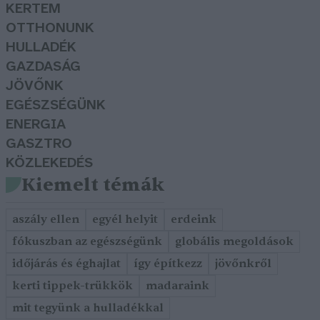
KERTEM
OTTHONUNK
HULLADÉK
GAZDASÁG
JÖVŐNK
EGÉSZSÉGÜNK
ENERGIA
GASZTRO
KÖZLEKEDÉS
Kiemelt témák
aszály ellen
egyél helyit
erdeink
fókuszban az egészségünk
globális megoldások
időjárás és éghajlat
így építkezz
jövőnkről
kerti tippek-trükkök
madaraink
mit tegyünk a hulladékkal