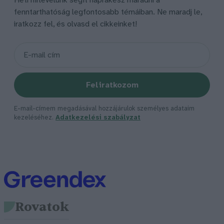
Heti hírlevelünk segít naprakész maradni a
fenntarthatóság legfontosabb témáiban. Ne maradj le,
iratkozz fel, és olvasd el cikkeinket!
Feliratkozom
E-mail-címem megadásával hozzájárulok személyes adataim
kezeléséhez.
Adatkezelési szabályzat
Rovatok