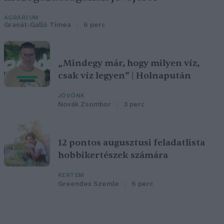
AGRÁRIUM
Granát-Galló Tímea
6 perc
„Mindegy már, hogy milyen víz,
csak víz legyen” | Holnapután
JÖVŐNK
Novák Zsombor
3 perc
12 pontos augusztusi feladatlista
hobbikertészek számára
KERTEM
Greendex Szemle
6 perc