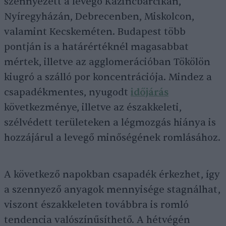
szennyezett a levegő Kazincbarcikán,
Nyíregyházán, Debrecenben, Miskolcon,
valamint Kecskeméten. Budapest több
pontján is a határértéknél magasabbat
mértek, illetve az agglomerációban Tökölön
kiugró a szálló por koncentrációja. Mindez a
csapadékmentes, nyugodt
időjárás
következménye, illetve az északkeleti,
szélvédett területeken a légmozgás hiánya is
hozzájárul a levegő minőségének romlásához.
A következő napokban csapadék érkezhet, így
a szennyező anyagok mennyisége stagnálhat,
viszont északkeleten továbbra is romló
tendencia valószínűsíthető. A hétvégén