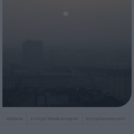
időjárás
Levegő Munkacsoport
levegőszennyezés