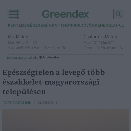
KERTEM
EGÉSZSÉGÜNK
OTTHONUNK
JÖVŐNK
ENERGIA
HULLA
–
–
Ma
Meleg
Csütörtök
Meleg
Max 40° / Min 23°
Max 40° / Min 25°
Csapadék: 0% (0 mm)
Szél: 9 km/h
Csapadék: 3% (0 mm)
Szél: 
időjárási adatok:
Egészségtelen a levegő több
északkelet-magyarországi
településen
EGÉSZSÉGÜNK
2025.02.11