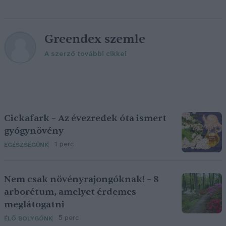
Greendex szemle
A szerző további cikkei
Cickafark – Az évezredek óta ismert
gyógynövény
1 perc
EGÉSZSÉGÜNK
Nem csak növényrajongóknak! – 8
arborétum, amelyet érdemes
meglátogatni
5 perc
ÉLŐ BOLYGÓNK