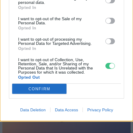
personal data.
Opted In
Születésnapi programokkal várja a
I want to opt-out of the Sale of my
hétvégén a közönséget a 160 éves
Personal Data.
Opted In
Fővárosi Állatkert
I want to opt-out of processing my
ÉLŐ BOLYGÓNK
Personal Data for Targeted Advertising.
Opted In
Szedd magad őszibarack: itt vannak
I want to opt-out of Collection, Use,
Retention, Sale, and/or Sharing of my
a legjobb lelőhelyek!
Personal Data that Is Unrelated with the
Purposes for which it was collected.
Opted Out
SZEMLE
CONFIRM
Data Deletion
Data Access
Privacy Policy