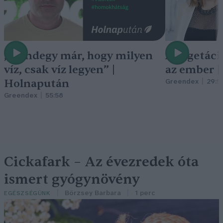
„Mindegy már, hogy milyen
A vegetáci
víz, csak víz legyen” |
az ember 
Holnapután
Greendex
29:5
Greendex
55:58
Cickafark – Az évezredek óta
ismert gyógynövény
Börzsey Barbara
1 perc
EGÉSZSÉGÜNK