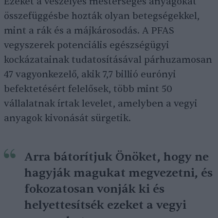
Ezeket a veszélyes mesterséges anyagokat
összefüggésbe hozták olyan betegségekkel,
mint a rák és a májkárosodás. A PFAS
vegyszerek potenciális egészségügyi
kockázatainak tudatosításával párhuzamosan
47 vagyonkezelő, akik 7,7 billió eurónyi
befektetésért felelősek, több mint 50
vállalatnak írtak levelet, amelyben a vegyi
anyagok kivonását sürgetik.
Arra bátorítjuk Önöket, hogy ne
hagyják magukat megvezetni, és
fokozatosan vonják ki és
helyettesítsék ezeket a vegyi