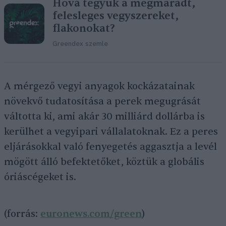
Hová tegyük a megmaradt,
felesleges vegyszereket,
flakonokat?
Greendex szemle
A mérgező vegyi anyagok kockázatainak
növekvő tudatosítása a perek megugrását
váltotta ki, ami akár 30 milliárd dollárba is
kerülhet a vegyipari vállalatoknak. Ez a peres
eljárásokkal való fenyegetés aggasztja a levél
mögött álló befektetőket, köztük a globális
óriáscégeket is.
(forrás:
euronews.com/green
)