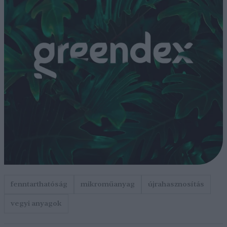
fenntarthatóság
mikroműanyag
újrahasznosítás
vegyi anyagok