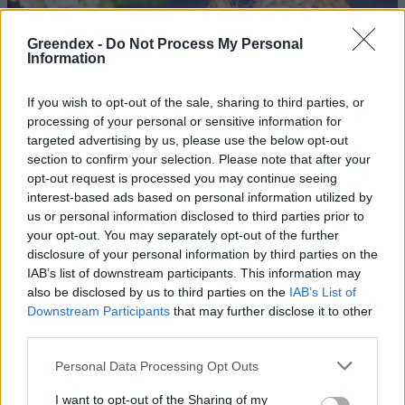
Greendex -
Do Not Process My Personal
Information
If you wish to opt-out of the sale, sharing to third parties, or
processing of your personal or sensitive information for
targeted advertising by us, please use the below opt-out
section to confirm your selection. Please note that after your
opt-out request is processed you may continue seeing
interest-based ads based on personal information utilized by
us or personal information disclosed to third parties prior to
your opt-out. You may separately opt-out of the further
disclosure of your personal information by third parties on the
IAB’s list of downstream participants. This information may
also be disclosed by us to third parties on the
IAB’s List of
Downstream Participants
that may further disclose it to other
third parties.
Personal Data Processing Opt Outs
Ezt a növényt már az őskorban is ismerték, a népi gyógyászatban
pedig ma is számos betegség ellen használják.
I want to opt-out of the Sharing of my