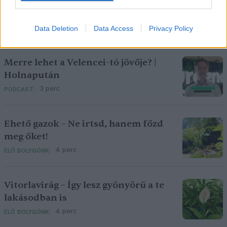
Data Deletion
Data Access
Privacy Policy
Merre lehet a Velencei-tó jövője? |
Holnapután
3 perc
PODCAST
Ehető gazok – Ne irtsd, hanem főzd
meg őket!
4 perc
ÉLŐ BOLYGÓNK
Vitorlavirág – Így lesz gyönyörű a te
lakásodban is
4 perc
ÉLŐ BOLYGÓNK