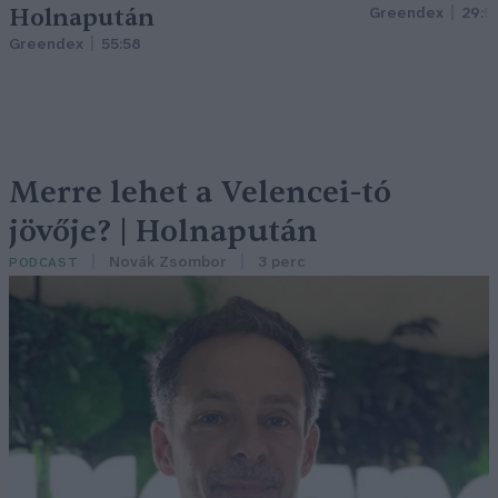
Holnapután
Greendex
29:5
Greendex
55:58
Merre lehet a Velencei-tó
jövője? | Holnapután
Novák Zsombor
3 perc
PODCAST