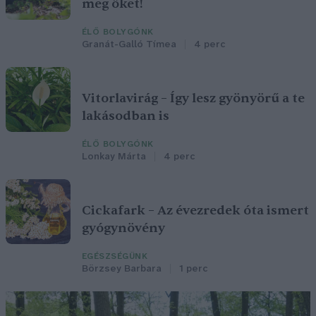
meg őket!
ÉLŐ BOLYGÓNK
Granát-Galló Tímea
4 perc
Vitorlavirág – Így lesz gyönyörű a te
lakásodban is
ÉLŐ BOLYGÓNK
Lonkay Márta
4 perc
Cickafark – Az évezredek óta ismert
gyógynövény
EGÉSZSÉGÜNK
Börzsey Barbara
1 perc