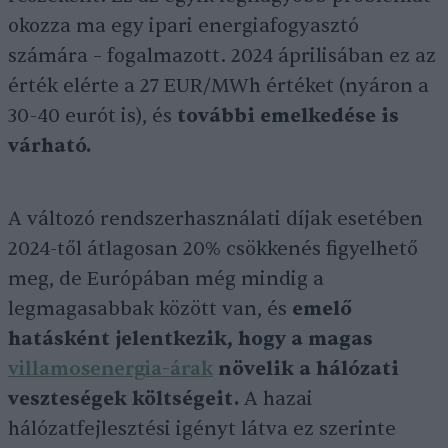
okozza ma egy ipari energiafogyasztó
számára – fogalmazott. 2024 áprilisában ez az
érték elérte a 27 EUR/MWh értéket (nyáron a
30-40 eurót is), és
további emelkedése is
várható.
A változó rendszerhasználati díjak esetében
2024-től átlagosan 20% csökkenés figyelhető
meg, de Európában még mindig a
legmagasabbak között van, és
emelő
hatásként jelentkezik, hogy a magas
villamosenergia-árak
növelik a hálózati
veszteségek költségeit.
A hazai
hálózatfejlesztési igényt látva ez szerinte