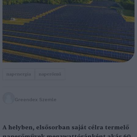
napenergia
naperőmű
Greendex Szemle
A helyben, elsősorban saját célra termelő
naperőművek megawattóránként akár 60