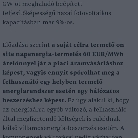
GW-ot meghaladó beépített
teljesítőképességű hazai fotovoltaikus
kapacitásban már 9%-os.
Előadása szerint
a saját célra termelő on-
site napenergia-termelés 60 EUR/MWh
árelőnnyel jár a piaci áramvásárláshoz
képest, vagyis ennyit spórolhat meg a
felhasználó egy helyben termelő
energiarendszer esetén egy hálózatos
beszerzéshez képest.
Ez úgy alakul ki, hogy
az energiaárra egyéb változó, a felhasználó
által megfizetendő költségek is rakódnak
külső villamosenergia-beszerzés esetén. A
komponensek változásai pedig várhatóan