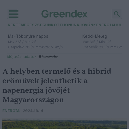
KERTEM
EGÉSZSÉGÜNK
OTTHONUNK
JÖVŐNK
ENERGIA
HULLA
–
–
Ma
Többnyire napos
Kedd
Meleg
Max 36° / Min 21°
Max 36° / Min 19°
Csapadék: 1% (0 mm)
Szél: 9 km/h
Csapadék: 2% (0 mm)
Szél: 
időjárási adatok:
A helyben termelő és a hibrid
erőművek jelenthetik a
napenergia jövőjét
Magyarországon
ENERGIA
2024.10.14