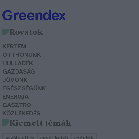
Rovatok
KERTEM
OTTHONUNK
HULLADÉK
GAZDASÁG
JÖVŐNK
EGÉSZSÉGÜNK
ENERGIA
GASZTRO
KÖZLEKEDÉS
Kiemelt témák
aszály ellen
egyél helyit
erdeink