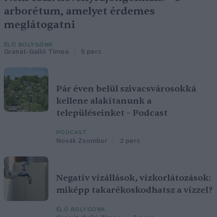
arborétum, amelyet érdemes
meglátogatni
ÉLŐ BOLYGÓNK
Granát-Galló Tímea
5 perc
Pár éven belül szivacsvárosokká
kellene alakítanunk a
településeinket – Podcast
PODCAST
Novák Zsombor
2 perc
Negatív vízállások, vízkorlátozások:
miképp takarékoskodhatsz a vízzel?
ÉLŐ BOLYGÓNK