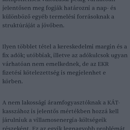
jelentősen meg fogják határozni a nap- és
különböző egyéb termelési forrásoknak a
struktúráját a jövőben.
Ilyen többlet tétel a kereskedelmi margin és a
fix adók; utóbbiak, illetve az adókulcsok ugyan
várhatóan nem emelkednek, de az EKR
fizetési kötelezettség is megjelenhet e
körben.
A nem lakossági áramfogyasztóknak a KÁT-
kasszához is jelentős mértékben hozzá kell
járulniuk a villamosenergia-költségeik
részeként. Ez az egyik legnagyobb problémát