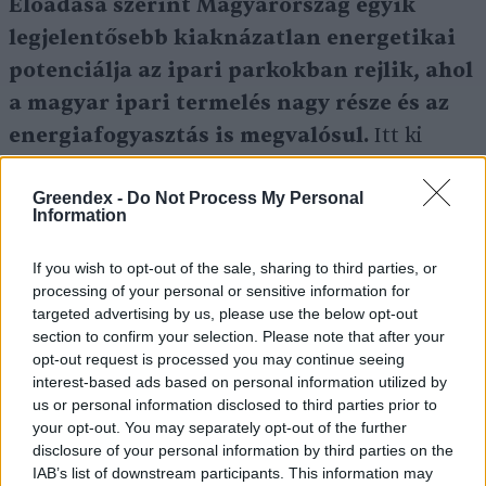
Előadása szerint Magyarország egyik
legjelentősebb kiaknázatlan energetikai
potenciálja az ipari parkokban rejlik, ahol
a magyar ipari termelés nagy része és az
energiafogyasztás is megvalósul.
Itt ki
lehet alakítani olyan energiaközösségeket,
amelyben a fel nem használt energiát át
Greendex -
Do Not Process My Personal
Information
tudjuk adni más fogyasztónak. Az ipari
energiaközösségek segítségével, illetve a
If you wish to opt-out of the sale, sharing to third parties, or
processing of your personal or sensitive information for
lokális megújuló energiatermelési potenciál
targeted advertising by us, please use the below opt-out
kihasználásával magasfokú önellátás és
section to confirm your selection. Please note that after your
opt-out request is processed you may continue seeing
hatékony energiaelosztás érhető el. Emellett
interest-based ads based on personal information utilized by
javítható a hálózatok kihasználtsága is, és a
us or personal information disclosed to third parties prior to
villamos energiához hasonló lehetőségekről
your opt-out. You may separately opt-out of the further
disclosure of your personal information by third parties on the
beszélhetünk a hőenergia tekintetében is –
IAB’s list of downstream participants. This information may