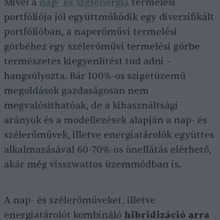
Mivel a
nap- és szélenergia
termelési
portfóliója jól együttműködik egy diverzifikált
portfólióban, a naperőművi termelési
görbéhez egy szélerőművi termelési görbe
természetes kiegyenlítést tud adni –
hangsúlyozta. Bár 100%-os szigetüzemű
megoldások gazdaságosan nem
megvalósíthatóak, de a kihasználtsági
arányok és a modellezések alapján a nap- és
szélerőművek, illetve energiatárolók együttes
alkalmazásával 60-70%-os önellátás elérhető,
akár még visszwattos üzemmódban is.
A nap- és szélerőműveket, illetve
energiatárolót kombináló
hibridizáció arra