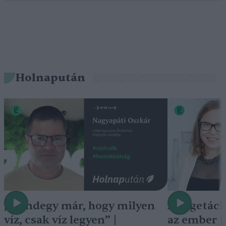
Holnapután
„Mindegy már, hogy milyen
A vegetáci
víz, csak víz legyen” |
az ember 