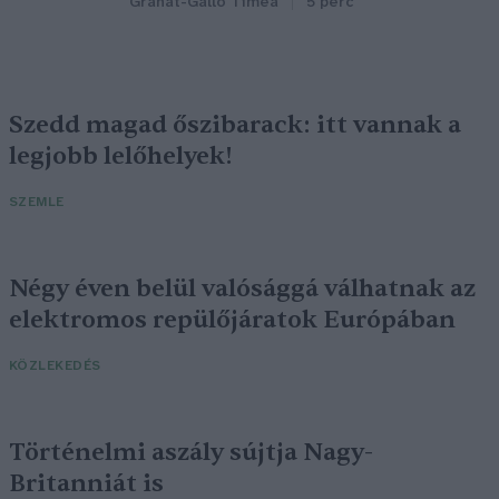
Granát-Galló Tímea
5 perc
Szedd magad őszibarack: itt vannak a
legjobb lelőhelyek!
SZEMLE
Négy éven belül valósággá válhatnak az
elektromos repülőjáratok Európában
KÖZLEKEDÉS
Történelmi aszály sújtja Nagy-
Britanniát is