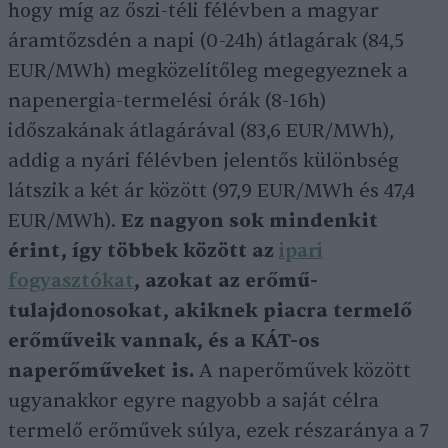
hogy míg az őszi-téli félévben a magyar
áramtőzsdén a napi (0-24h) átlagárak (84,5
EUR/MWh) megközelítőleg megegyeznek a
napenergia-termelési órák (8-16h)
időszakának átlagárával (83,6 EUR/MWh),
addig a nyári félévben jelentős különbség
látszik a két ár között (97,9 EUR/MWh és 47,4
EUR/MWh).
Ez nagyon sok mindenkit
érint, így többek között az
ipari
fogyasztókat
, azokat az erőmű-
tulajdonosokat, akiknek piacra termelő
erőműveik vannak, és a KÁT-os
naperőműveket is.
A naperőművek között
ugyanakkor egyre nagyobb a saját célra
termelő erőművek súlya, ezek részaránya a 7