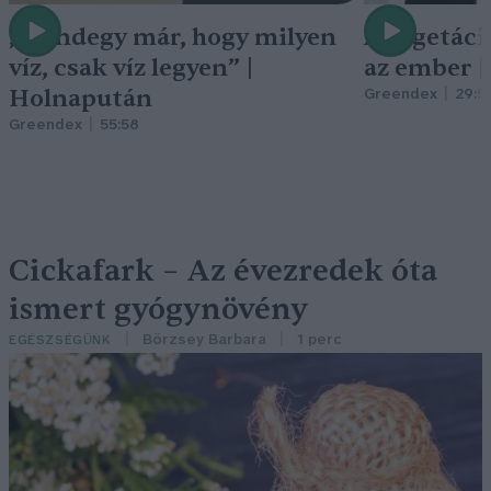
„Mindegy már, hogy milyen
A vegetáci
víz, csak víz legyen” |
az ember 
Holnapután
Greendex
29:5
Greendex
55:58
Cickafark – Az évezredek óta
ismert gyógynövény
Börzsey Barbara
1 perc
EGÉSZSÉGÜNK