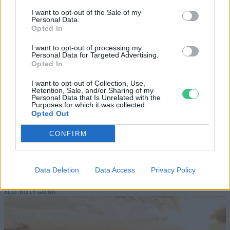
I want to opt-out of the Sale of my
Négy éven belül valósággá válhatnak az
Personal Data.
elektromos repülőjáratok Európában
Opted In
I want to opt-out of processing my
KÖZLEKEDÉS
Personal Data for Targeted Advertising.
Opted In
Történelmi aszály sújtja Nagy-
I want to opt-out of Collection, Use,
Retention, Sale, and/or Sharing of my
Britanniát is
Personal Data that Is Unrelated with the
Purposes for which it was collected.
Opted Out
SZEMLE
CONFIRM
Elképesztő felvétel mutatja meg,
mekkora a különbség az áradó és a
kiszáradó Duna között
Data Deletion
Data Access
Privacy Policy
ÉLŐ BOLYGÓNK