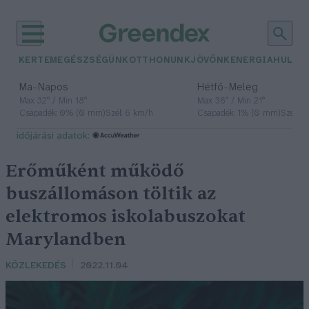
KERTEM
EGÉSZSÉGÜNK
OTTHONUNK
JÖVŐNK
ENERGIA
HULLA
–
–
Ma
Napos
Hétfő
Meleg
Max 32° / Min 18°
Max 36° / Min 21°
Csapadék: 0% (0 mm)
Szél: 6 km/h
Csapadék: 1% (0 mm)
Szél: 7
időjárási adatok:
Erőműként működő
buszállomáson töltik az
elektromos iskolabuszokat
Marylandben
KÖZLEKEDÉS
2022.11.04