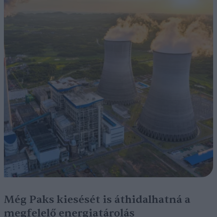
Még Paks kiesését is áthidalhatná a
megfelelő energiatárolás