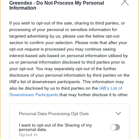
hétvégén a közönséget a 160 éves
Greendex -
Do Not Process My Personal
Fővárosi Állatkert
Information
ÉLŐ BOLYGÓNK
If you wish to opt-out of the sale, sharing to third parties, or
processing of your personal or sensitive information for
Szedd magad őszibarack: itt vannak
targeted advertising by us, please use the below opt-out
section to confirm your selection. Please note that after your
a legjobb lelőhelyek!
opt-out request is processed you may continue seeing
interest-based ads based on personal information utilized by
SZEMLE
us or personal information disclosed to third parties prior to
your opt-out. You may separately opt-out of the further
disclosure of your personal information by third parties on the
IAB’s list of downstream participants. This information may
also be disclosed by us to third parties on the
IAB’s List of
Downstream Participants
that may further disclose it to other
third parties.
Personal Data Processing Opt Outs
I want to opt-out of the Sharing of my
personal data.
Opted In