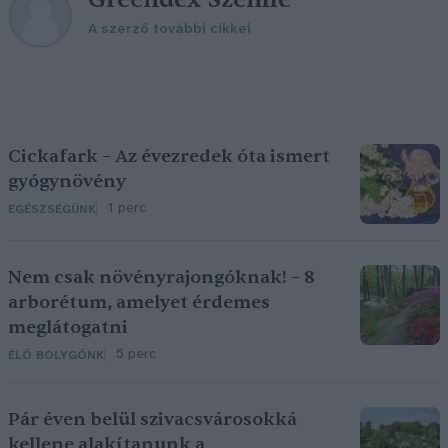
A szerző további cikkei
Cickafark – Az évezredek óta ismert
gyógynövény
1 perc
EGÉSZSÉGÜNK
Nem csak növényrajongóknak! – 8
arborétum, amelyet érdemes
meglátogatni
5 perc
ÉLŐ BOLYGÓNK
Pár éven belül szivacsvárosokká
kellene alakítanunk a