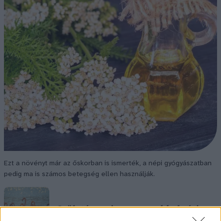
Ezt a növényt már az őskorban is ismerték, a népi gyógyászatban
pedig ma is számos betegség ellen használják.
Születésnapi programokkal várja a