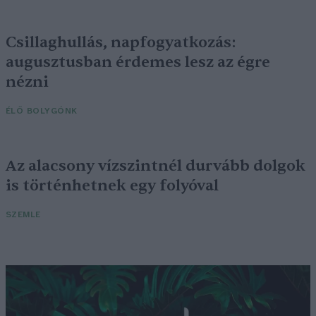
Csillaghullás, napfogyatkozás:
augusztusban érdemes lesz az égre
nézni
ÉLŐ BOLYGÓNK
Az alacsony vízszintnél durvább dolgok
is történhetnek egy folyóval
SZEMLE