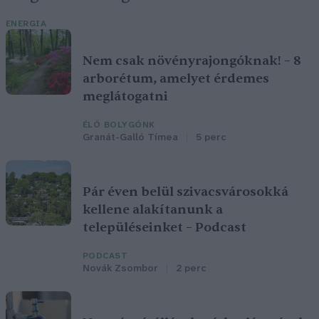
ENERGIA
Nem csak növényrajongóknak! – 8
arborétum, amelyet érdemes
meglátogatni
ÉLŐ BOLYGÓNK
Granát-Galló Tímea
5 perc
Pár éven belül szivacsvárosokká
kellene alakítanunk a
településeinket – Podcast
PODCAST
Novák Zsombor
2 perc