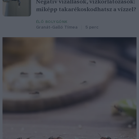
Negatív vízállások, vízkorlátozások:
miképp takarékoskodhatsz a vízzel?
ÉLŐ BOLYGÓNK
Granát-Galló Tímea
5 perc