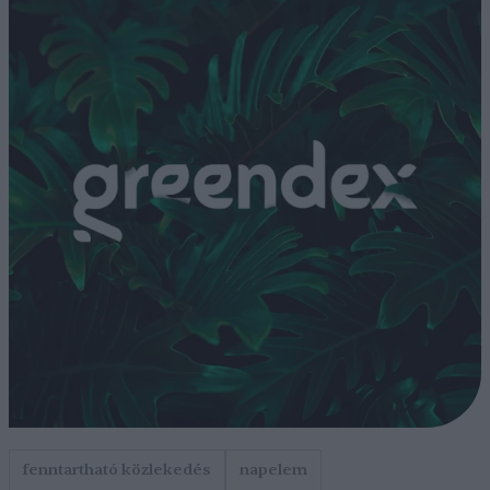
fenntartható közlekedés
napelem