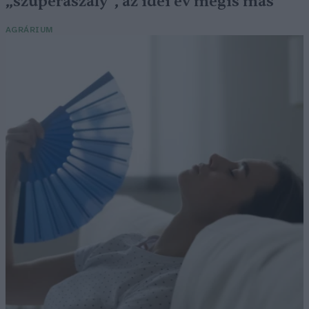
„szuperaszály”, az idei év mégis más
AGRÁRIUM