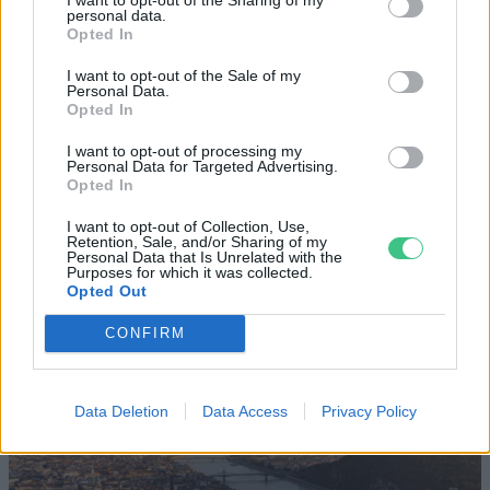
Magyarország tele van gyönyörű növényekkel, így arborétumokkal
personal data.
is. A jó idő beköszöntével érdemes minél többet felkeresni.
Opted In
I want to opt-out of the Sale of my
Personal Data.
Négy éven belül valósággá
Opted In
válhatnak az elektromos
I want to opt-out of processing my
repülőjáratok Európában
Personal Data for Targeted Advertising.
Opted In
KÖZLEKEDÉS
I want to opt-out of Collection, Use,
Retention, Sale, and/or Sharing of my
Történelmi aszály sújtja Nagy-
Personal Data that Is Unrelated with the
Purposes for which it was collected.
Britanniát is
Opted Out
SZEMLE
CONFIRM
Data Deletion
Data Access
Privacy Policy