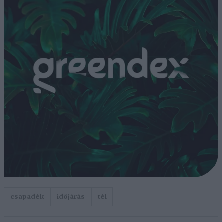
csapadék
időjárás
tél