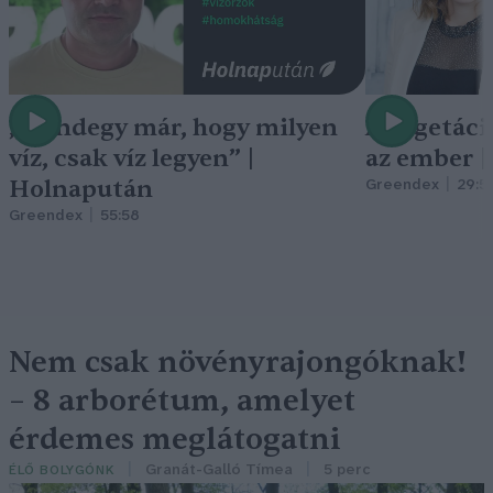
„Mindegy már, hogy milyen
A vegetáci
víz, csak víz legyen” |
az ember 
Holnapután
Greendex
29:5
Greendex
55:58
Nem csak növényrajongóknak!
– 8 arborétum, amelyet
érdemes meglátogatni
Granát-Galló Tímea
5 perc
ÉLŐ BOLYGÓNK