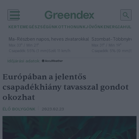
KERTEM
EGÉSZSÉGÜNK
OTTHONUNK
JÖVŐNK
ENERGIA
HULLA
–
–
Ma
Részben napos, heves zivatarokkal
Szombat
Többnyire n
Max 33° / Min 21°
Max 31° / Min 19°
Csapadék: 55% (1 mm)
Szél: 11 km/h
Csapadék: 5% (0 mm)
Szél:
időjárási adatok:
Európában a jelentős
csapadékhiány tavasszal gondot
okozhat
ÉLŐ BOLYGÓNK
2023.02.23