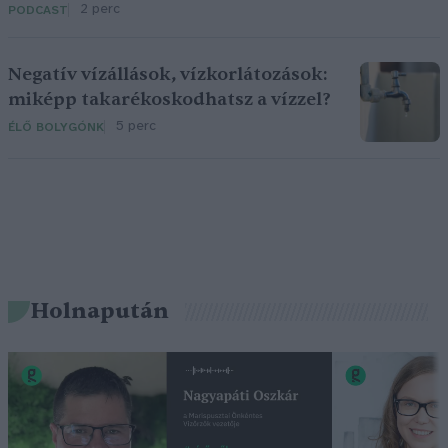
2 perc
PODCAST
Negatív vízállások, vízkorlátozások:
miképp takarékoskodhatsz a vízzel?
5 perc
ÉLŐ BOLYGÓNK
Holnapután