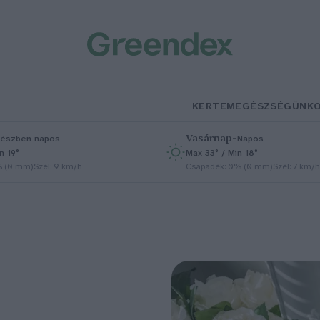
KERTEM
EGÉSZSÉGÜNK
Vasárnap
–
észben napos
Napos
n 19°
Max 33° / Min 18°
% (0 mm)
Szél: 9 km/h
Csapadék: 0% (0 mm)
Szél: 7 km/h