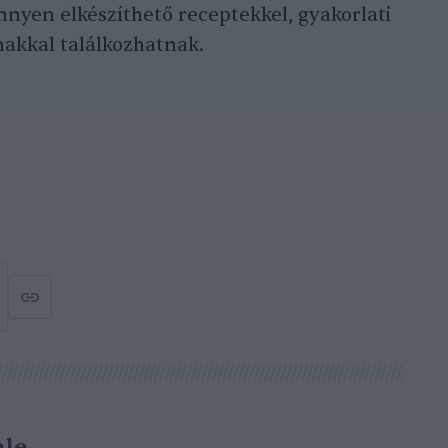
nnyen elkészíthető receptekkel, gyakorlati
makkal találkozhatnak.
le