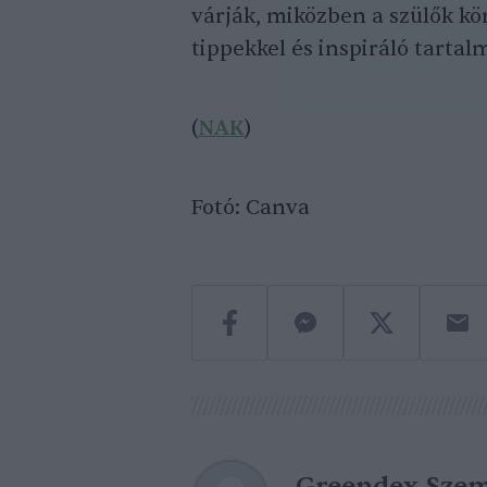
várják, miközben a szülők kö
tippekkel és inspiráló tartal
(
NAK
)
Fotó: Canva
Greendex Szem