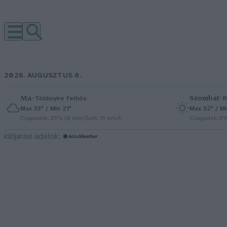
2026. AUGUSZTUS 8.
Ma
–
Szombat
–
Többnyire felhős
R
Max 33° / Min 21°
Max 32° / Mi
Csapadék: 25% (0 mm)
Szél: 19 km/h
Csapadék: 5
időjárási adatok: