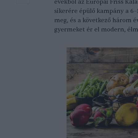
évekből az Európai Friss Kal
sikerére épülő kampány a 6–17
meg, és a következő három é
gyermeket ér el modern, élm