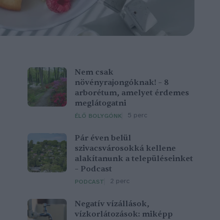
Nem csak
növényrajongóknak! – 8
arborétum, amelyet érdemes
meglátogatni
5 perc
ÉLŐ BOLYGÓNK
Pár éven belül
szivacsvárosokká kellene
alakítanunk a településeinket
– Podcast
2 perc
PODCAST
Negatív vízállások,
vízkorlátozások: miképp