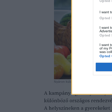
Opted 
I want t
Opted 
I want 
Advertis
Opted 
I want t
of my P
was col
Opted 
Nyáron különösen könnyű színesen és
A kampány egész nyáron jelen
különböző országos rendezvé
A helyszíneken a gyerekeket 