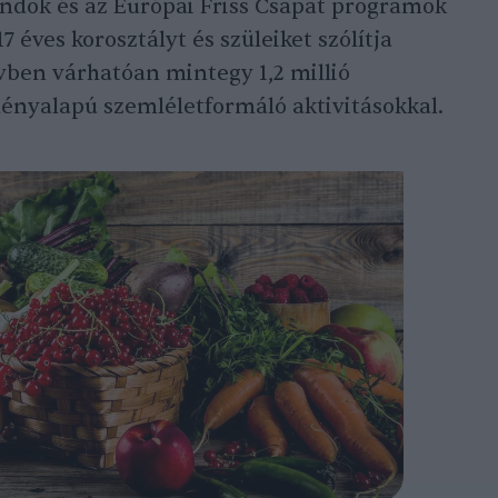
andok és az Európai Friss Csapat programok
 éves korosztályt és szüleiket szólítja
vben várhatóan mintegy 1,2 millió
ényalapú szemléletformáló aktivitásokkal.