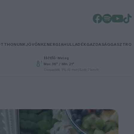
OTTHONUNK
JÖVŐNK
ENERGIA
HULLADÉK
GAZDASÁG
GASZTRO
Hétfő
–
Meleg
Max 36° / Min 21°
Csapadék: 1% (0 mm)
Szél: 7 km/h