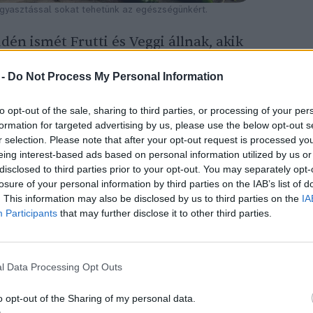
gyasztással sokat tehetünk az egészségünkért.
n ismét Frutti és Veggi állnak, akik
dokkal és vidám eseményekkel segítenek
 -
Do Not Process My Personal Information
égeket és gyümölcsöket
a gyerekekkel. A
ládokat, hogy naponta ötször fogyasszanak
to opt-out of the sale, sharing to third parties, or processing of your per
t, hiszen minden íz új élmény lehet.
formation for targeted advertising by us, please use the below opt-out s
r selection. Please note that after your opt-out request is processed y
eing interest-based ads based on personal information utilized by us or
disclosed to third parties prior to your opt-out. You may separately opt-
esen és változatosan étkezni: ilyenkor a
losure of your personal information by third parties on the IAB’s list of
roppan a paprika, frissek az uborkák és a
. This information may also be disclosed by us to third parties on the
IA
Participants
that may further disclose it to other third parties.
 megtelnek hazai szezonális gyümölcsökkel.
 hogy ezek a természetes, friss alapanyagok
a családok asztalára.
l Data Processing Opt Outs
o opt-out of the Sharing of my personal data.