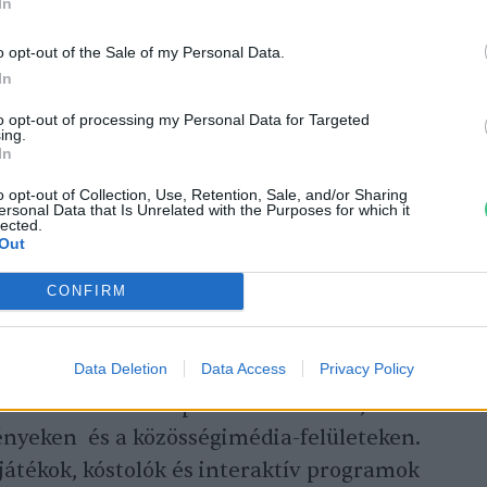
In
o opt-out of the Sale of my Personal Data.
In
to opt-out of processing my Personal Data for Targeted
ing.
In
o opt-out of Collection, Use, Retention, Sale, and/or Sharing
ersonal Data that Is Unrelated with the Purposes for which it
lected.
Out
CONFIRM
 változatosan étkezni.
Data Deletion
Data Access
Privacy Policy
 lesz családi és sportfesztiválokon,
nyeken és a közösségimédia-felületeken.
játékok, kóstolók és interaktív programok