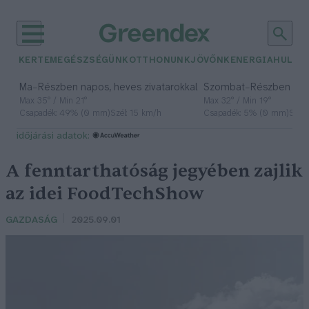
KERTEM
EGÉSZSÉGÜNK
OTTHONUNK
JÖVŐNK
ENERGIA
HULLA
–
–
Ma
Részben napos, heves zivatarokkal
Szombat
Részben na
Max 35° / Min 21°
Max 32° / Min 19°
Csapadék: 49% (0 mm)
Szél: 15 km/h
Csapadék: 5% (0 mm)
Szél:
időjárási adatok:
A fenntarthatóság jegyében zajlik
az idei FoodTechShow
GAZDASÁG
2025.09.01