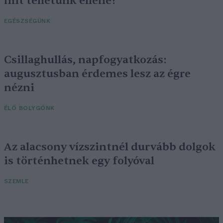
mit tehetünk ellene?
EGÉSZSÉGÜNK
Csillaghullás, napfogyatkozás:
augusztusban érdemes lesz az égre
nézni
ÉLŐ BOLYGÓNK
Az alacsony vízszintnél durvább dolgok
is történhetnek egy folyóval
SZEMLE