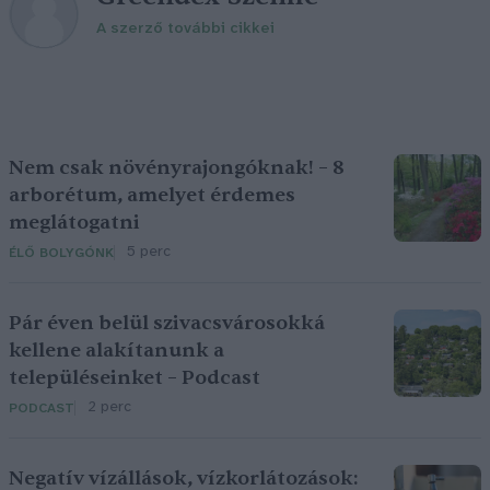
A szerző további cikkei
Nem csak növényrajongóknak! – 8
arborétum, amelyet érdemes
meglátogatni
5 perc
ÉLŐ BOLYGÓNK
Pár éven belül szivacsvárosokká
kellene alakítanunk a
településeinket – Podcast
2 perc
PODCAST
Negatív vízállások, vízkorlátozások: