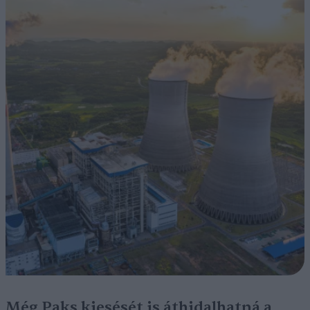
Még Paks kiesését is áthidalhatná a