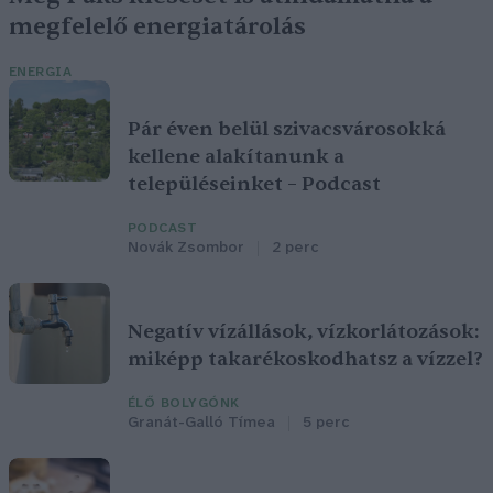
megfelelő energiatárolás
ENERGIA
Pár éven belül szivacsvárosokká
kellene alakítanunk a
településeinket – Podcast
PODCAST
Novák Zsombor
2 perc
Negatív vízállások, vízkorlátozások:
miképp takarékoskodhatsz a vízzel?
ÉLŐ BOLYGÓNK
Granát-Galló Tímea
5 perc