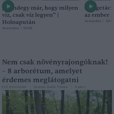
„Mindegy már, hogy milyen
A vegetáci
víz, csak víz legyen” |
az ember 
Holnapután
Greendex
29:5
Greendex
55:58
Nem csak növényrajongóknak!
– 8 arborétum, amelyet
érdemes meglátogatni
Granát-Galló Tímea
5 perc
ÉLŐ BOLYGÓNK