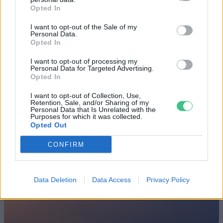
Születésnapi programokkal várja a
Opted In
hétvégén a közönséget a 160 éves
Fővárosi Állatkert
I want to opt-out of the Sale of my
Personal Data.
Opted In
ÉLŐ BOLYGÓNK
I want to opt-out of processing my
Personal Data for Targeted Advertising.
Szedd magad őszibarack: itt vannak
Opted In
a legjobb lelőhelyek!
I want to opt-out of Collection, Use,
Retention, Sale, and/or Sharing of my
SZEMLE
Personal Data that Is Unrelated with the
Purposes for which it was collected.
Opted Out
CONFIRM
Data Deletion
Data Access
Privacy Policy