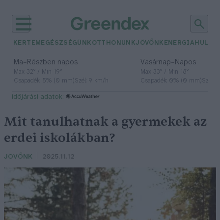
KERTEM
EGÉSZSÉGÜNK
OTTHONUNK
JÖVŐNK
ENERGIA
HULLA
–
–
Ma
Részben napos
Vasárnap
Napos
Max 32° / Min 19°
Max 33° / Min 18°
Csapadék: 5% (0 mm)
Szél: 9 km/h
Csapadék: 0% (0 mm)
Szél: 
időjárási adatok:
Mit tanulhatnak a gyermekek az
erdei iskolákban?
JÖVŐNK
2025.11.12