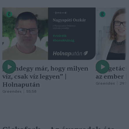
„Mindegy már, hogy milyen
A vegetáci
víz, csak víz legyen” |
az ember 
Holnapután
Greendex
29:5
Greendex
55:58