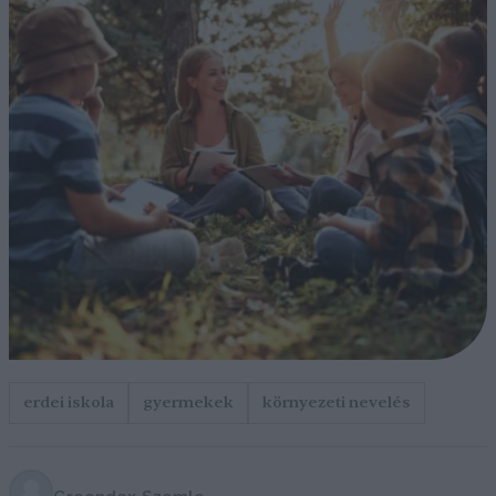
erdei iskola
gyermekek
környezeti nevelés