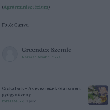
(
Agrárminisztérium
)
Fotó: Canva
Greendex Szemle
A szerző további cikkei
Cickafark – Az évezredek óta ismert
gyógynövény
1 perc
EGÉSZSÉGÜNK