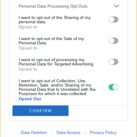
Personal Data Processing Opt Outs
I want to opt-out of the Sharing of my
personal data.
Ezt a növényt már az őskorban is ismerték, a népi gyógyászatban
Opted In
pedig ma is számos betegség ellen használják.
I want to opt-out of the Sale of my
Personal Data.
Opted In
Születésnapi programokkal várja a
I want to opt-out of processing my
hétvégén a közönséget a 160 éves
Personal Data for Targeted Advertising.
Fővárosi Állatkert
Opted In
I want to opt-out of Collection, Use,
ÉLŐ BOLYGÓNK
Retention, Sale, and/or Sharing of my
Personal Data that Is Unrelated with the
Purposes for which it was collected.
Szedd magad őszibarack: itt vannak
Opted Out
a legjobb lelőhelyek!
CONFIRM
SZEMLE
Data Deletion
Data Access
Privacy Policy