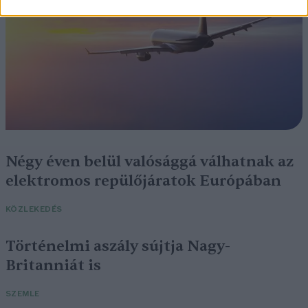
Négy éven belül valósággá válhatnak az
elektromos repülőjáratok Európában
KÖZLEKEDÉS
Történelmi aszály sújtja Nagy-
Britanniát is
SZEMLE