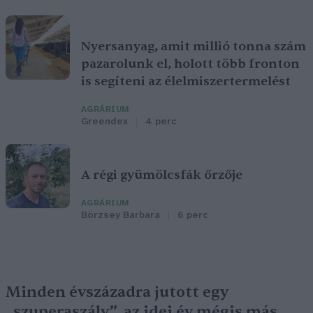
Nyersanyag, amit millió tonna szám
pazarolunk el, holott több fronton
is segíteni az élelmiszertermelést
AGRÁRIUM
Greendex
4 perc
A régi gyümölcsfák őrzője
AGRÁRIUM
Börzsey Barbara
6 perc
Minden évszázadra jutott egy
„szuperaszály”, az idei év mégis más