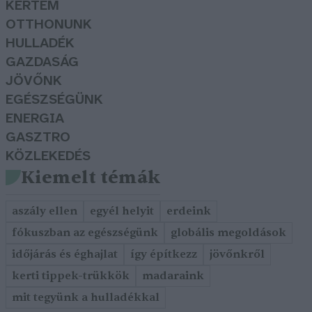
KERTEM
OTTHONUNK
HULLADÉK
GAZDASÁG
JÖVŐNK
EGÉSZSÉGÜNK
ENERGIA
GASZTRO
KÖZLEKEDÉS
Kiemelt témák
aszály ellen
egyél helyit
erdeink
fókuszban az egészségünk
globális megoldások
időjárás és éghajlat
így építkezz
jövőnkről
kerti tippek-trükkök
madaraink
mit tegyünk a hulladékkal