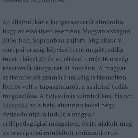
Az államtitkár a kongresszusról elmondta,
hogy az első ilyen esemény Magyarországon
2006-ban, Sopronban zajlott. Míg akkor 8
európai ország képviseltette magát, addig
most – közel 20 év elteltével – már 16 ország
résztvevői látogattak el hozzánk. A magyar
szakemberek számára mindig is kiemelten
fontos volt a tapasztalatok, a szakmai tudás
megosztása. A helyszín is szimbolikus, hiszen
Visegr
á
d
az a hely, ahonnan közel négy
évtizede útjára indult a magyar
erdőpedagógiai mozgalom, és itt alakult meg
az ország első minősített erdészeti erdei