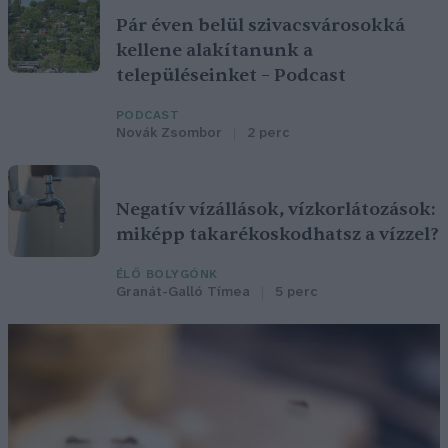
Pár éven belül szivacsvárosokká
kellene alakítanunk a
településeinket – Podcast
PODCAST
Novák Zsombor
2 perc
Negatív vízállások, vízkorlátozások:
miképp takarékoskodhatsz a vízzel?
ÉLŐ BOLYGÓNK
Granát-Galló Tímea
5 perc