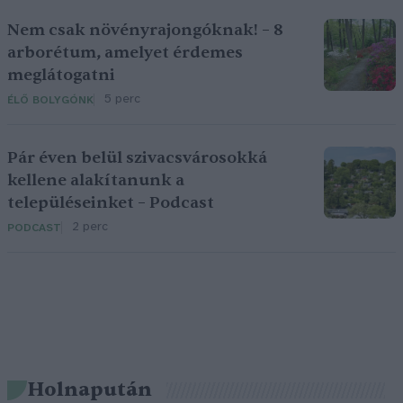
Nem csak növényrajongóknak! – 8
arborétum, amelyet érdemes
meglátogatni
5 perc
ÉLŐ BOLYGÓNK
Pár éven belül szivacsvárosokká
kellene alakítanunk a
településeinket – Podcast
2 perc
PODCAST
Holnapután