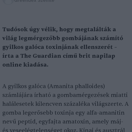
Greendex Szemle
Tudósok úgy vélik, hogy megtalálták a
világ legmérgezőbb gombájának számító
gyilkos galóca toxinjának ellenszerét –
írta a The Guardian című brit napilap
online kiadása.
A gyilkos galóca (Amanita phalloides)
számlájára írható a gombamérgezések miatti
halálesetek kilencven százaléka világszerte. A
gomba legerősebb toxinja egy alfa-amanitin
nevű peptid, egyfajta amatoxin, amely máj-
és veseelégtelenséget okoz. Kínai és ausztrál