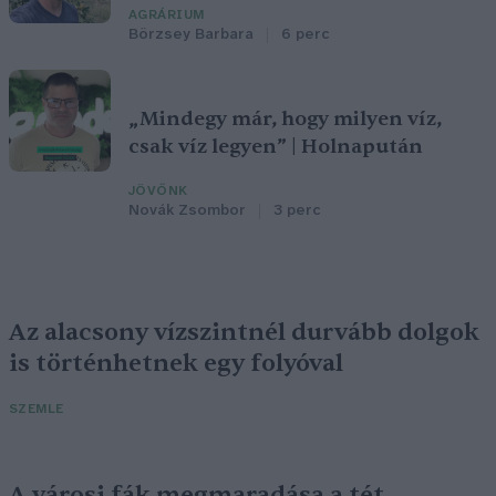
AGRÁRIUM
Börzsey Barbara
6 perc
„Mindegy már, hogy milyen víz,
csak víz legyen” | Holnapután
JÖVŐNK
Novák Zsombor
3 perc
Az alacsony vízszintnél durvább dolgok
is történhetnek egy folyóval
SZEMLE
A városi fák megmaradása a tét