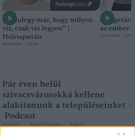
„Mindegy már, hogy milyen
A vegetáci
víz, csak víz legyen” |
az ember 
Holnapután
Greendex
29:5
Greendex
55:58
Pár éven belül
szivacsvárosokká kellene
alakítanunk a településeinket –
Podcast
Novák Zsombor
2 perc
PODCAST