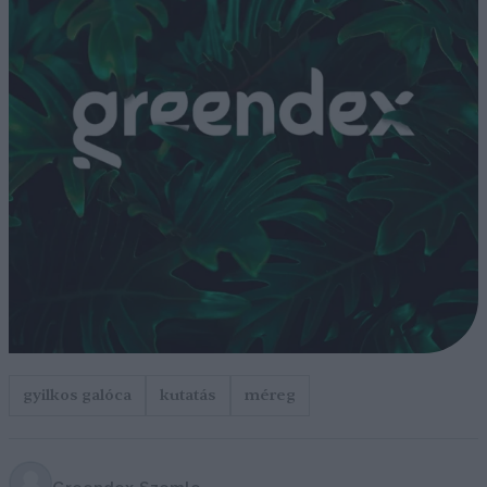
gyilkos galóca
kutatás
méreg