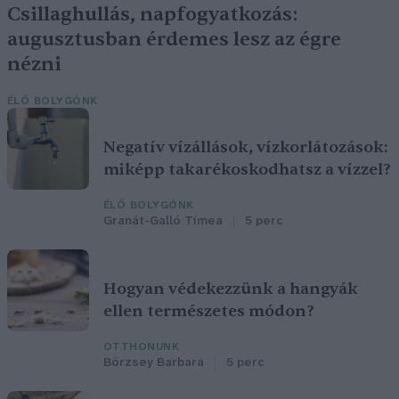
Csillaghullás, napfogyatkozás:
augusztusban érdemes lesz az égre
nézni
ÉLŐ BOLYGÓNK
Negatív vízállások, vízkorlátozások:
miképp takarékoskodhatsz a vízzel?
ÉLŐ BOLYGÓNK
Granát-Galló Tímea
5 perc
Hogyan védekezzünk a hangyák
ellen természetes módon?
OTTHONUNK
Börzsey Barbara
5 perc