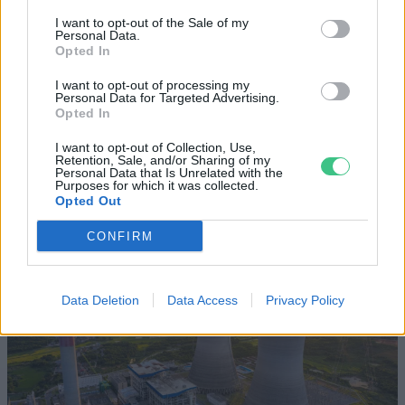
I want to opt-out of the Sale of my
Personal Data.
Történelmi aszály sújtja Nagy-
Opted In
Britanniát is
I want to opt-out of processing my
Personal Data for Targeted Advertising.
SZEMLE
Opted In
I want to opt-out of Collection, Use,
Elképesztő felvétel mutatja meg,
Retention, Sale, and/or Sharing of my
Personal Data that Is Unrelated with the
mekkora a különbség az áradó és a
Purposes for which it was collected.
kiszáradó Duna között
Opted Out
CONFIRM
ÉLŐ BOLYGÓNK
Data Deletion
Data Access
Privacy Policy