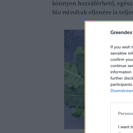
könnyen hozzáférhető, egész
bio mivoltuk ellenére is telj
Greendex
If you wish 
sensitive in
confirm you
continue se
information 
further disc
participants
Downstream 
Persona
I want t