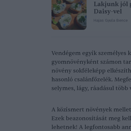
Lakjunk jól
Daisy-vel
Hajas Gyula Bence
Vendégem egyik személyes k
gyomnövényként számon tart
növény sokféleképp elkészít
hasonló csalánfőzelék. Megfel
selymes, lágy, ráadásul több 
A közismert növények mellet
Ezek beazonosítását meg kel
lehetnek! A legfontosabb a