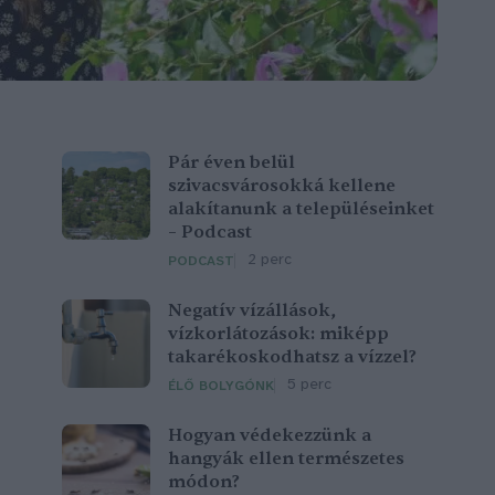
Pár éven belül
szivacsvárosokká kellene
alakítanunk a településeinket
– Podcast
2 perc
PODCAST
Negatív vízállások,
vízkorlátozások: miképp
takarékoskodhatsz a vízzel?
5 perc
ÉLŐ BOLYGÓNK
Hogyan védekezzünk a
hangyák ellen természetes
módon?