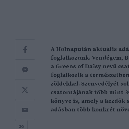
A Holnapután aktuális ad
foglalkozunk. Vendégem, Bu
a Greens of Daisy nevű csa
foglalkozik a természetbe
zöldekkel. Szenvedélyét so
csatornájának több mint 30
könyve is, amely a kezdők 
adásban több konkrét növén