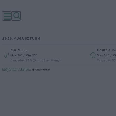
2026. AUGUSZTUS 6.
Ma
–
Péntek
–
Meleg
Ré
Max 39° / Min 25°
Max 34° / Mi
Csapadék: 25% (0 mm)
Szél: 9 km/h
Csapadék: 5
időjárási adatok: