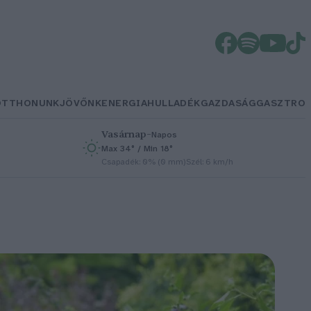
OTTHONUNK
JÖVŐNK
ENERGIA
HULLADÉK
GAZDASÁG
GASZTRO
Vasárnap
–
Napos
Max 34° / Min 18°
h
Csapadék: 0% (0 mm)
Szél: 6 km/h