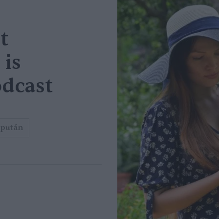
t
 is
odcast
pután