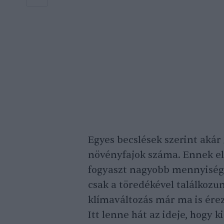
Egyes becslések szerint akár
növényfajok száma. Ennek el
fogyaszt nagyobb mennyiségb
csak a töredékével találkozu
klímaváltozás már ma is érez
Itt lenne hát az ideje, hogy 