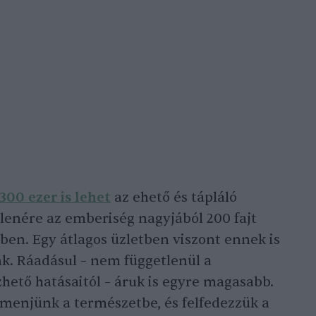
300 ezer is lehet
az ehető és tápláló
lenére az emberiség nagyjából 200 fajt
en. Egy átlagos üzletben viszont ennek is
nk. Ráadásul – nem függetlenül a
hető hatásaitól – áruk is egyre magasabb.
kimenjünk a természetbe, és felfedezzük a