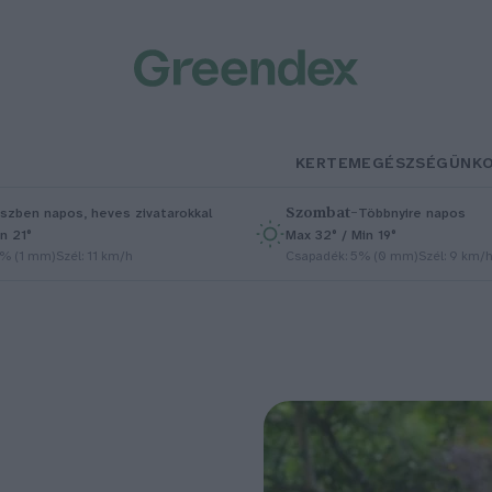
KERTEM
EGÉSZSÉGÜNK
Szombat
–
szben napos, heves zivatarokkal
Többnyire napos
n 21°
Max 32° / Min 19°
5% (1 mm)
Szél: 11 km/h
Csapadék: 5% (0 mm)
Szél: 9 km/