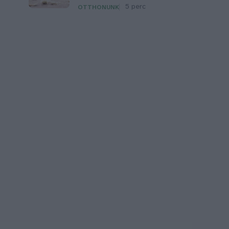
5 perc
OTTHONUNK