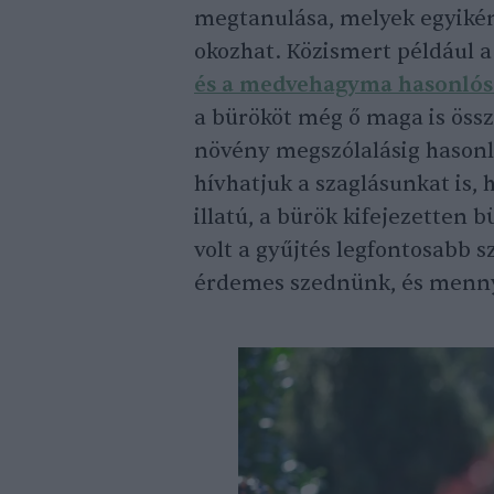
megtanulása, melyek egyikén
okozhat. Közismert például a
és a medvehagyma hasonlós
a bürököt még ő maga is össze
növény megszólalásig hasonlí
hívhatjuk a szaglásunkat is, 
illatú, a bürök kifejezetten
volt a gyűjtés legfontosabb sz
érdemes szednünk, és menny