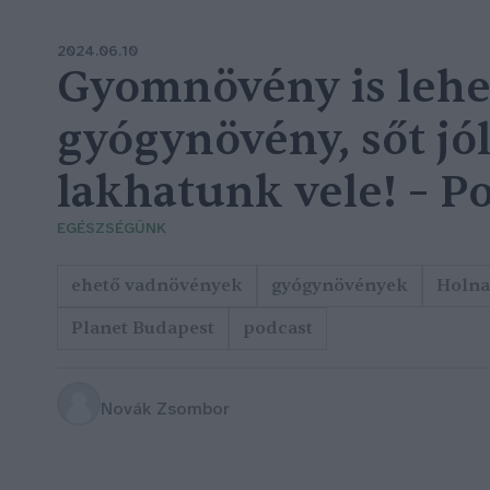
2024.06.10
Gyomnövény is lehe
gyógynövény, sőt jól
lakhatunk vele! – P
EGÉSZSÉGÜNK
ehető vadnövények
gyógynövények
Holna
Planet Budapest
podcast
Novák Zsombor