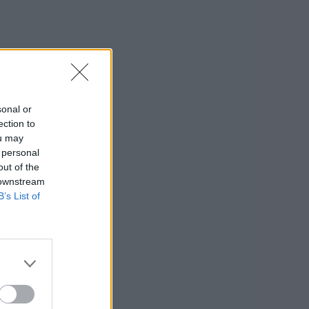
sonal or
ection to
ou may
 personal
out of the
 downstream
B’s List of