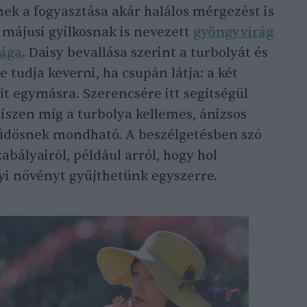
ek a fogyasztása akár halálos mérgezést is
 májusi gyilkosnak is nevezett
gyöngyvirág
ága
. Daisy bevallása szerint a turbolyát és
 tudja keverni, ha csupán látja: a két
t egymásra. Szerencsére itt segítségül
hiszen míg a turbolya kellemes, ánizsos
 büdösnek mondható. A beszélgetésben szó
abályairól, például arról, hogy hol
i növényt gyűjthetünk egyszerre.