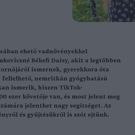
ásában ehető vadnövényekkel
kovicsné Békefi Daisy, akit a legtöbben
tornájáról ismernek, gyerekkora óta
n fellelhető, nemritkán gyógyhatású
kan ismerik, hiszen TikTok-
0 ezer követője van, és most jelent meg
számára jelenthet nagy segítséget. Az
yről és gyűjtésükről is szót ejtünk.