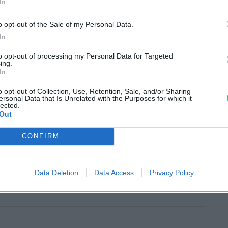
In
a vadnövényeket. Némi hátszéllel indult,
gyógyász, ezért már egészen kicsi
o opt-out of the Sale of my Personal Data.
In
legfontosabb tudnivalókat, a gyűjtés
t a hasznosítható fajokkal. Ezek egy része
to opt-out of processing my Personal Data for Targeted
ing.
yeket a kertészkedők
gyomnövénynek
In
khúr
, amellyel a hideg évszakban is össze
o opt-out of Collection, Use, Retention, Sale, and/or Sharing
ersonal Data that Is Unrelated with the Purposes for which it
tamintartalma magas. Teája gyógyhatású, jót
lected.
Out
s jótékony hatással van az epére is.
CONFIRM
rábbi interjúnkat is!
Data Deletion
Data Access
Privacy Policy