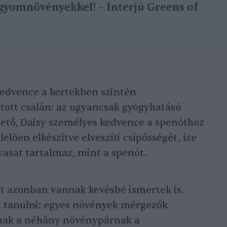
 gyomnövényekkel! – Interjú Greens of
edvence a kertekben szintén
ott csalán: az ugyancsak gyógyhatású
hető, Daisy személyes kedvence a spenóthoz
elően elkészítve elveszíti csípősségét, íze
vasat tartalmaz, mint a spenót.
t azonban vannak kevésbé ismertek is.
l tanulni: egyes növények mérgezők
nnak a néhány növénypárnak a