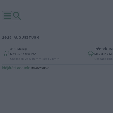
2026. AUGUSZTUS 6.
Ma
–
Péntek
–
Meleg
Ré
Max 39° / Min 25°
Max 33° / Mi
Csapadék: 25% (0 mm)
Szél: 9 km/h
Csapadék: 5
időjárási adatok: