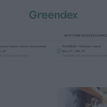
KERTEM
EGÉSZSÉGÜNK
Szombat
–
szben napos, heves zivatarokkal
Többnyire napos
n 21°
Max 31° / Min 19°
5% (1 mm)
Szél: 11 km/h
Csapadék: 5% (0 mm)
Szél: 9 km/