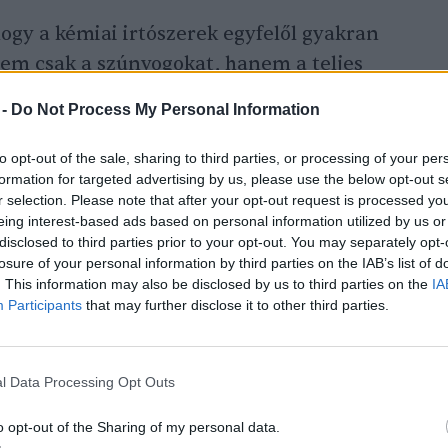
hogy a kémiai irtószerek egyfelől gyakran
em csak a szúnyogokat, hanem a teljes
nt írják, a kémiai irtószerek hatóanyaga
 -
Do Not Process My Personal Information
y a legtöbb repülő rovart elpusztítja, de a
rincesekbe is. Egyes vizsgálatok szerint
to opt-out of the sale, sharing to third parties, or processing of your per
formation for targeted advertising by us, please use the below opt-out s
el elpusztított rovarból csak 1-2 egyed a
r selection. Please note that after your opt-out request is processed y
eing interest-based ads based on personal information utilized by us or
disclosed to third parties prior to your opt-out. You may separately opt-
losure of your personal information by third parties on the IAB’s list of
. This information may also be disclosed by us to third parties on the
IA
iai irtószer nem káros
Participants
that may further disclose it to other third parties.
i, mintha valaki
gytől még nem sok baja
l Data Processing Opt Outs
ohányzik, tüdőrákot
an az emberre is hatása
o opt-out of the Sharing of my personal data.