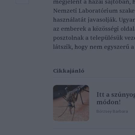
megjelent a hazai sajtóban,
Nemzeti Laboratórium szakem
használatát javasolják. Ugy
az emberek a közösségi oldal
posztolnak a településük vez
látszik, hogy nem egyszerű a
Cikkajánló
Itt a szúny
módon!
Börzsey Barbara