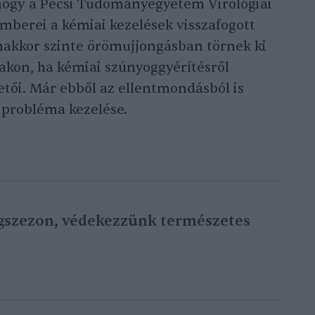
 hogy a Pécsi Tudományegyetem Virológiai
berei a kémiai kezelések visszafogott
anakkor szinte örömujjongásban törnek ki
akon, ha kémiai szúnyoggyérítésről
etői. Már ebből az ellentmondásból is
 probléma kezelése.
ogszezon, védekezzünk természetes