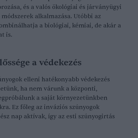
ozása, és a valós ökológiai és járványügyi
si módszerek alkalmazása. Utóbbi az
ombinálhatja a biológiai, kémiai, de akár a
t is.
őssége a védekezés
zúnyogok elleni hatékonyabb védekezés
hetünk, ha nem várunk a központi,
egpróbálunk a saját környezetünkben
kra. Ez főleg az inváziós szúnyogok
sz nap aktívak, így az esti szúnyogirtás