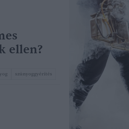
mes
k ellen?
yog
szúnyoggyérítés