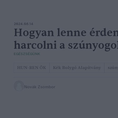
2024.08.14
Hogyan lenne érde
harcolni a szúnyogo
EGÉSZSÉGÜNK
HUN-REN ÖK
Kék Bolygó Alapítvány
szún
Novák Zsombor