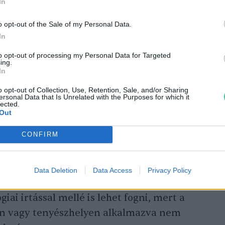
In
 hogy csukjuk be az
permetezés után a
o opt-out of the Sale of my Personal Data.
ket.
In
to opt-out of processing my Personal Data for Targeted
ing.
In
 László Zsolt
o opt-out of Collection, Use, Retention, Sale, and/or Sharing
ersonal Data that Is Unrelated with the Purposes for which it
lected.
Out
lógiai védekezés lehet
CONFIRM
, szemben a kémiai megoldással, a vízben
sul a felhasznált irtószer specifikusan hat
Data Deletion
Data Access
Privacy Policy
élőlényeket nem károsít. Igaz, egy rosszul
giai irtással mellé is lehet fogni, mert a
n vagy tenyészhelyen alkalmazva nem