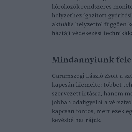
kórokozók rendszeres monitor
helyzethez igazított gyéríté
aktuális helyzettől függően k
háztáji védekezési technikáka
Mindannyiunk felel
Garamszegi László Zsolt a s
kapcsán kiemelte: többet te
szervezett irtásra, hanem m
jobban odafigyelni a vérszívó
kapcsán fontos, mert ezek egé
kevésbé hat rájuk.