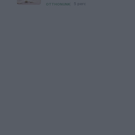
5 perc
OTTHONUNK