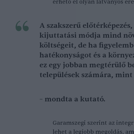
érhető el olyan látványos e
A szakszerű előtérképezés, 
kijuttatási módja mind növe
költségeit, de ha figyelemb
hatékonyságot és a környez
ez egy jobban megtérülő be
települések számára, mint 
– mondta a kutató.
Garamszegi szerint az integr
lehet a legjobb megoldás, am