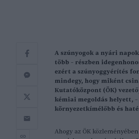
A szúnyogok a nyári napok
több – részben idegenhonos 
ezért a szúnyoggyérítés f
mindegy, hogy miként csin
Kutatóközpont (ÖK) vezetőj
kémiai megoldás helyett, –
környezetkímélőbb és haték
Ahogy az ÖK közleményében ír