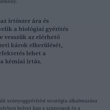
redmény.
az irtószer ára és
lik a biológiai gyérítés
e vesszük az elérhető
eti károk elkerülését,
fektetés lehet a
a kémiai irtás.
ált szúnyoggyérítési stratégia alkalmazása
elyben helyet kap a szúnyogok és a