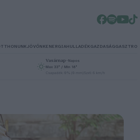
OTTHONUNK
JÖVŐNK
ENERGIA
HULLADÉK
GAZDASÁG
GASZTRO
Vasárnap
–
Napos
Max 33° / Min 18°
h
Csapadék: 0% (0 mm)
Szél: 6 km/h