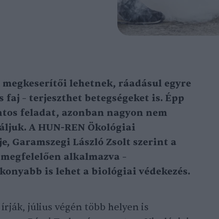
 megkeserítői lehetnek, ráadásul egyre
faj – terjeszthet betegségeket is. Épp
ontos feladat, azonban nagyon nem
áljuk. A HUN-REN Ökológiai
e, Garamszegi László Zsolt szerint a
 megfelelően alkalmazva –
onyabb is lehet a biológiai védekezés.
ják, július végén több helyen is