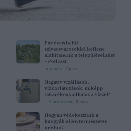
Pár éven belül
szivacsvárosokká kellene
alakítanunk a településeinket
– Podcast
2 perc
PODCAST
Negatív vízállások,
vízkorlátozások: miképp
takarékoskodhatsz a vízzel?
5 perc
ÉLŐ BOLYGÓNK
Hogyan védekezzünk a
hangyák ellen természetes
módon?