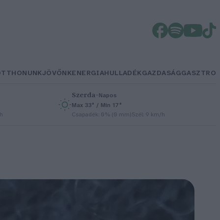
OTTHONUNK
JÖVŐNK
ENERGIA
HULLADÉK
GAZDASÁG
GASZTRO
Szerda
–
Napos
Max 33° / Min 17°
/h
Csapadék: 0% (0 mm)
Szél: 9 km/h