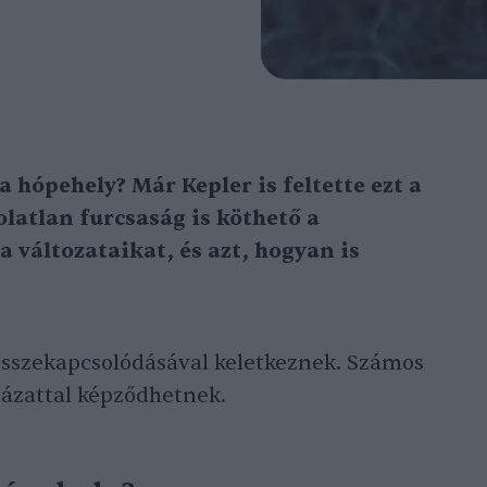
 hópehely? Már Kepler is feltette ezt a
latlan furcsaság is köthető a
 változataikat, és azt, hogyan is
 összekapcsolódásával keletkeznek. Számos
ázattal képződhetnek.