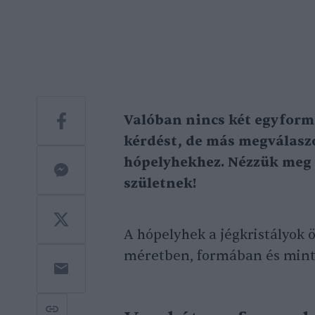
Valóban nincs két egyforma
kérdést, de más megválaszo
hópelyhekhez. Nézzük meg a
születnek!
A hópelyhek a jégkristályok
méretben, formában és mint