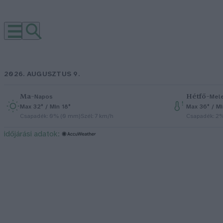
2026. AUGUSZTUS 9.
Ma
–
Hétfő
–
Napos
Mel
Max 32° / Min 18°
Max 36° / M
Csapadék: 0% (0 mm)
Szél: 7 km/h
Csapadék: 2
időjárási adatok: