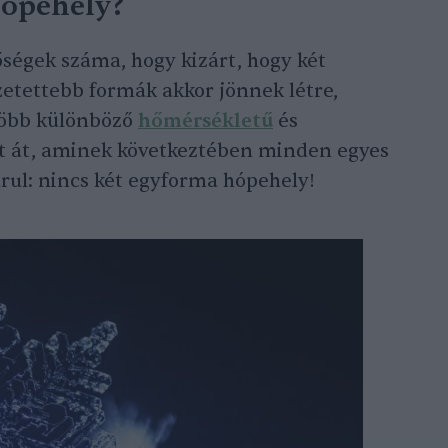
hópehely?
őségek száma, hogy kizárt, hogy két
etettebb formák akkor jönnek létre,
több különböző
hőmérsékletű
és
t át, aminek következtében minden egyes
arul: nincs két egyforma hópehely!