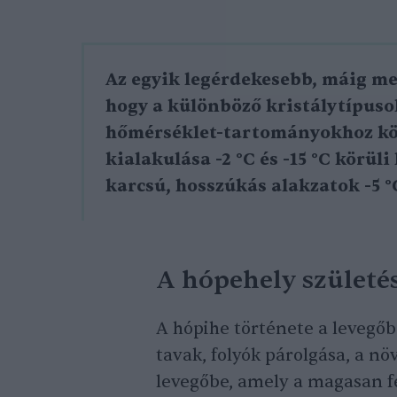
Az egyik legérdekesebb, máig m
hogy a különböző kristálytípuso
hőmérséklet-tartományokhoz köt
kialakulása -2 °C és -15 °C körül
karcsú, hosszúkás alakzatok -5 °
A hópehely születé
A hópihe története a levegőb
tavak, folyók párolgása, a nö
levegőbe, amely a magasan fe