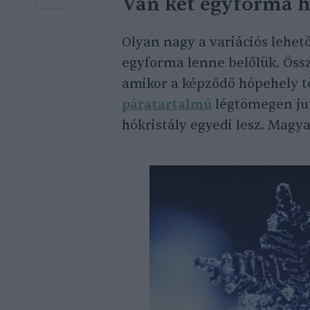
Van két egyforma 
Olyan nagy a variációs lehet
egyforma lenne belőlük. Össz
amikor a képződő hópehely 
páratartalmú
légtömegen ju
hókristály egyedi lesz. Magy