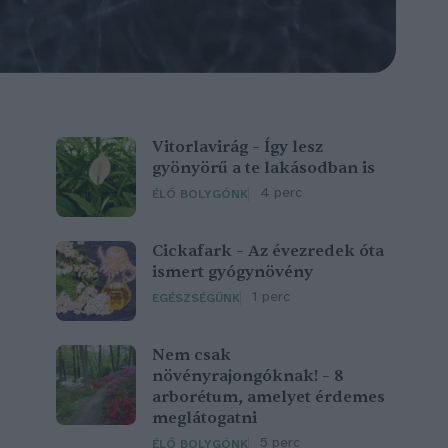
Vitorlavirág – Így lesz
gyönyörű a te lakásodban is
4 perc
ÉLŐ BOLYGÓNK
Cickafark – Az évezredek óta
ismert gyógynövény
1 perc
EGÉSZSÉGÜNK
Nem csak
növényrajongóknak! – 8
arborétum, amelyet érdemes
meglátogatni
5 perc
ÉLŐ BOLYGÓNK