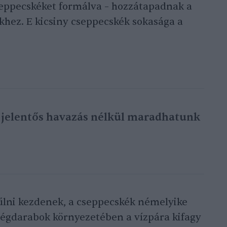
seppecskéket formálva – hozzátapadnak a
khez. E kicsiny cseppecskék sokasága a
 jelentős havazás nélkül maradhatunk
hűlni kezdenek, a cseppecskék némelyike
i jégdarabok környezetében a vízpára kifagy