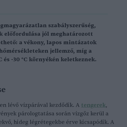
egmagyarázatlan szabályszerűség,
k előfordulása jól meghatározott
hető: a vékony, lapos mintázatok
i hőmérsékleteken jellemző, míg a
C és -30 °C környékén keletkeznek.
se
en lévő vízpárával kezdődik. A
tengerek
,
vények párologtatása során vízgőz kerül a
kvő, hideg légrétegekbe érve kicsapódik. A