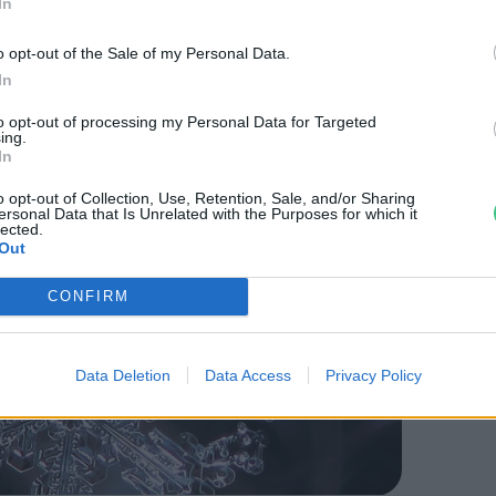
In
az első, aki tudományos problémaként
o opt-out of the Sale of my Personal Data.
triájával
.
In
to opt-out of processing my Personal Data for Targeted
ing.
In
o opt-out of Collection, Use, Retention, Sale, and/or Sharing
ersonal Data that Is Unrelated with the Purposes for which it
lected.
Out
CONFIRM
Data Deletion
Data Access
Privacy Policy