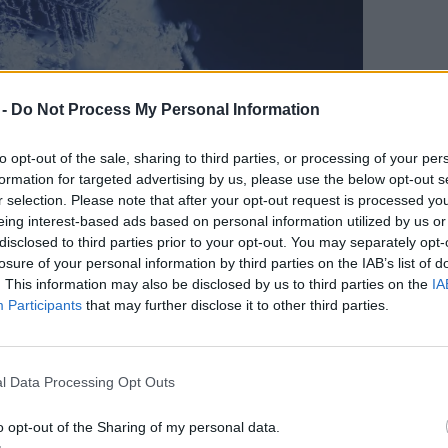
 -
Do Not Process My Personal Information
to opt-out of the sale, sharing to third parties, or processing of your per
formation for targeted advertising by us, please use the below opt-out s
r selection. Please note that after your opt-out request is processed y
eing interest-based ads based on personal information utilized by us or
i hótakaróval együtt nem csak a téli
disclosed to third parties prior to your opt-out. You may separately opt-
losure of your personal information by third parties on the IAB’s list of
szíthetjük el
. This information may also be disclosed by us to third parties on the
IA
Participants
that may further disclose it to other third parties.
l Data Processing Opt Outs
 valami közös: a hókristályok valamennyi
o opt-out of the Sharing of my personal data.
bályos hatszög alakja. Erre a tényre már