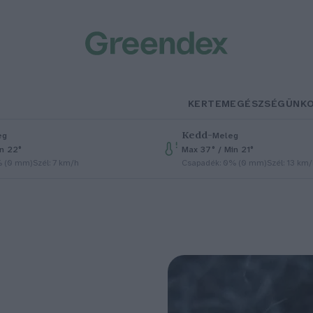
KERTEM
EGÉSZSÉGÜNK
Kedd
–
eg
Meleg
in 22°
Max 37° / Min 21°
% (0 mm)
Szél: 7 km/h
Csapadék: 0% (0 mm)
Szél: 13 km