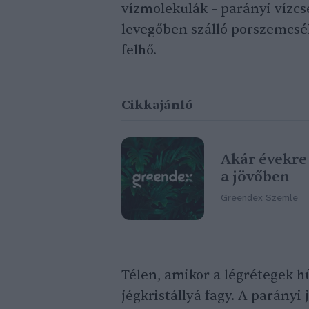
vízmolekulák – parányi vízc
levegőben szálló porszemcsé
felhő.
Cikkajánló
Akár évekre
a jövőben
Greendex Szemle
Télen, amikor a légrétegek 
jégkristállyá fagy. A parány