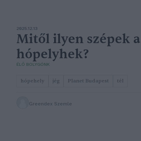
2025.12.13
Mitől ilyen szépek a
hópelyhek?
ÉLŐ BOLYGÓNK
hópehely
jég
Planet Budapest
tél
Greendex Szemle