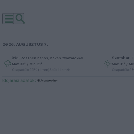
2026. AUGUSZTUS 7.
Ma
–
Szombat
–
Részben napos, heves zivatarokkal
T
Max 33° / Min 21°
Max 31° / Mi
Csapadék: 55% (1 mm)
Szél: 11 km/h
Csapadék: 5
időjárási adatok: