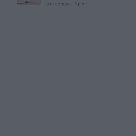
5 perc
OTTHONUNK