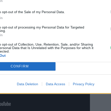
er sétálgat céltalanul. Válaszaik alapján
In
nek szabadlevegőn lenni, mozogni kicsit,
o opt-out of the Sale of my Personal Data.
m gondolni semmire.
In
to opt-out of processing my Personal Data for Targeted
ing.
In
o opt-out of Collection, Use, Retention, Sale, and/or Sharing
ersonal Data that Is Unrelated with the Purposes for which it
lected.
Out
CONFIRM
Data Deletion
Data Access
Privacy Policy