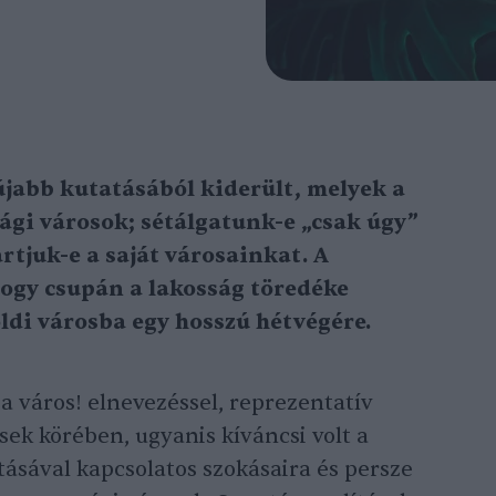
jabb kutatásából kiderült, melyek a
gi városok; sétálgatunk-e „csak úgy”
rtjuk-e a saját városainkat. A
 hogy csupán a lakosság töredéke
öldi városba egy hosszú hétvégére.
a város! elnevezéssel, reprezentatív
sek körében, ugyanis kíváncsi volt a
ásával kapcsolatos szokásaira és persze