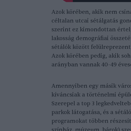
Azok körében, akik nem csin
céltalan utcai sétálgatás go
szerint ez kimondottan érte
lakosság demográfiai összeté
sétálók között felülreprezent
Azok körében pedig, akik so
arányban vannak 40-49 évesek
Amennyiben egy másik városb
kíváncsiak a történelmi épü
Szerepel a top 3 legkedvelte
parkok látogatása, és a sétál
programokat többen részesít
színház, múzeum, bárok) sz