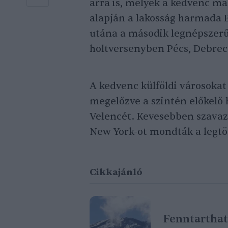
arra is, melyek a kedvenc m
alapján a lakosság harmada B
utána a második legnépszerű
holtversenyben Pécs, Debrec
A kedvenc külföldi városokat
megelőzve a szintén előkelő 
Velencét. Kevesebben szavazt
New York-ot mondták a legt
Cikkajánló
Fenntarthat