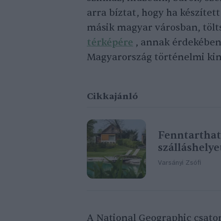
arra bíztat, hogy ha készített
másik magyar városban, tölt
térképére
, annak érdekében
Magyarország történelmi kin
Cikkajánló
Fenntarthat
szálláshelye
Varsányi Zsófi
A National Geographic csator