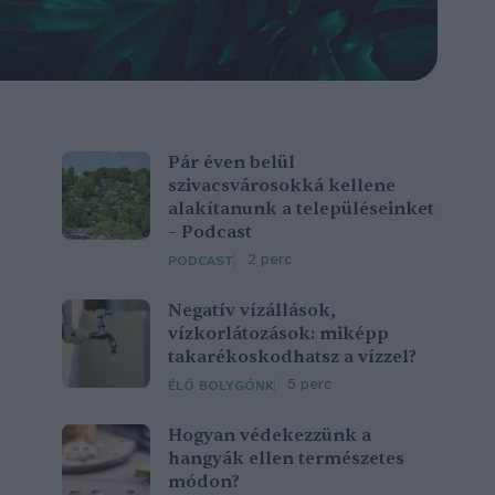
Pár éven belül
szivacsvárosokká kellene
alakítanunk a településeinket
– Podcast
2 perc
PODCAST
Negatív vízállások,
vízkorlátozások: miképp
takarékoskodhatsz a vízzel?
5 perc
ÉLŐ BOLYGÓNK
Hogyan védekezzünk a
hangyák ellen természetes
módon?