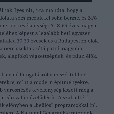
álnak ilyesmit, 47% mondta, hogy a
ndolata sem merült fel soha benne, és 24%
lmetlen tevékenység. A 18-65 éves magyar
teléhez képest a legalább heti egyszer
áltak a 30-39 évesek és a Budapesten élők.
ha nem szoktak sétálgatni, nagyobb
, alapfokú végzettségűek, és falun élők.
a való látogatásról van szó, többen
letekre, mint a modern építményekre.
bb városnézős tevékenység között még a
óutcán való nézelődés is. A szabadtéri
ik előnyben a „beülős” programokkal (pl.
emben. A National Geographic mindenkit