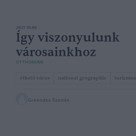
2021.10.06
Így viszonyulunk
városainkhoz
OTTHONUNK
élhető város
national geographic
turizmus
Greendex Szemle