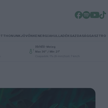
OTTHONUNK
JÖVŐNK
ENERGIA
HULLADÉK
GAZDASÁG
GASZTRO
Hétfő
–
Meleg
Max 36° / Min 21°
h
Csapadék: 1% (0 mm)
Szél: 7 km/h