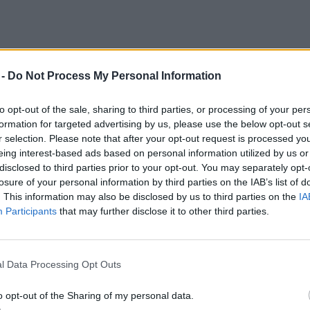
 -
Do Not Process My Personal Information
izgalmasnak tartja a saját városát ahhoz,
to opt-out of the sale, sharing to third parties, or processing of your per
 látni, akkor a városát fedezze fel: nem
formation for targeted advertising by us, please use the below opt-out s
m külföldi városlátogatáson. Csupán a
r selection. Please note that after your opt-out request is processed y
eing interest-based ads based on personal information utilized by us or
minden anyagi feltétel adott lenne–, hogy
disclosed to third parties prior to your opt-out. You may separately opt-
ndulni és
repülőre
ülni azért, hogy egy
losure of your personal information by third parties on the IAB’s list of
valamelyik európai várost megnézni.
. This information may also be disclosed by us to third parties on the
IA
Participants
that may further disclose it to other third parties.
ül sokakkal előfordult már, hogy minden
l Data Processing Opt Outs
indultak saját városukban: a lakosságnak
hogy soha nem fordult elő ilyen vele, míg
o opt-out of the Sharing of my personal data.