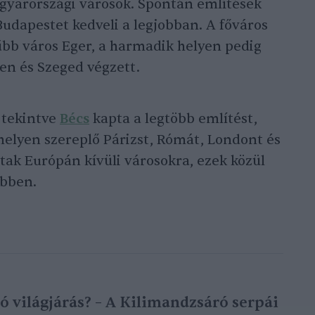
agyarországi városok. Spontán említések
udapestet kedveli a legjobban. A főváros
bb város Eger, a harmadik helyen pedig
en és Szeged végzett.
 tekintve
Bécs
kapta a legtöbb említést,
helyen szereplő Párizst, Rómát, Londont és
ak Európán kívüli városokra, ezek közül
öbben.
ó világjárás? – A Kilimandzsáró serpái