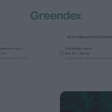
KERTEM
EGÉSZSÉGÜNK
Vasárnap
–
öbbnyire napos
Napos
n 19°
Max 33° / Min 18°
% (0 mm)
Szél: 9 km/h
Csapadék: 0% (0 mm)
Szél: 6 km/