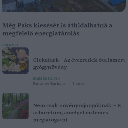
Még Paks kiesését is áthidalhatná a
megfelelő energiatárolás
ENERGIA
Cickafark – Az évezredek óta ismert
gyógynövény
EGÉSZSÉGÜNK
Börzsey Barbara
1 perc
Nem csak növényrajongóknak! – 8
arborétum, amelyet érdemes
meglátogatni