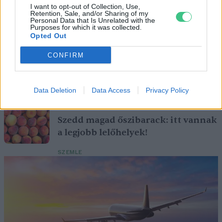
A vitorlavirág ideális szobanövény, hiszen kiválóan tűri a meleget
I want to opt-out of Collection, Use,
Retention, Sale, and/or Sharing of my
és a fényszegény környezetet.
Personal Data that Is Unrelated with the
Purposes for which it was collected.
Opted Out
Születésnapi programokkal várja a
CONFIRM
hétvégén a közönséget a 160 éves
Fővárosi Állatkert
Data Deletion
Data Access
Privacy Policy
ÉLŐ BOLYGÓNK
Szedd magad őszibarack: itt vannak
a legjobb lelőhelyek!
SZEMLE