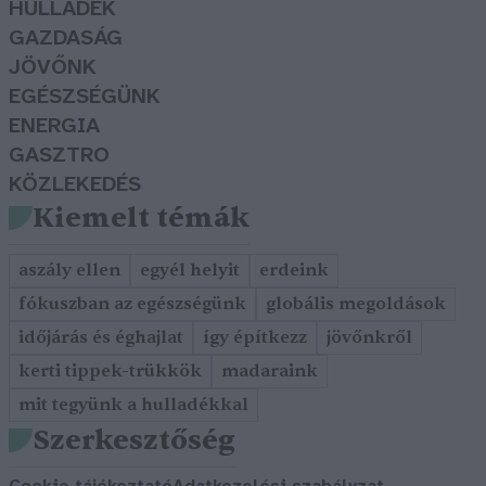
HULLADÉK
GAZDASÁG
JÖVŐNK
EGÉSZSÉGÜNK
ENERGIA
GASZTRO
KÖZLEKEDÉS
Kiemelt témák
aszály ellen
egyél helyit
erdeink
fókuszban az egészségünk
globális megoldások
időjárás és éghajlat
így építkezz
jövőnkről
kerti tippek-trükkök
madaraink
mit tegyünk a hulladékkal
Szerkesztőség