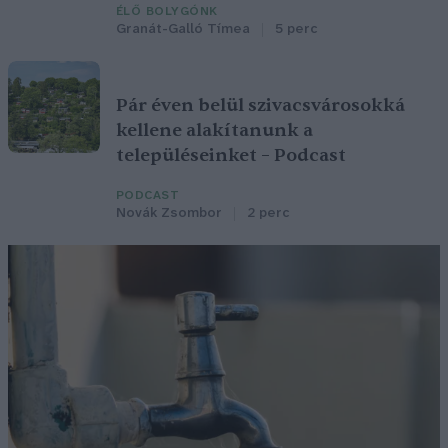
ÉLŐ BOLYGÓNK
Granát-Galló Tímea
5 perc
Pár éven belül szivacsvárosokká
kellene alakítanunk a
településeinket – Podcast
PODCAST
Novák Zsombor
2 perc