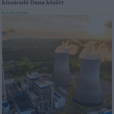
kiszáradó Duna között
ÉLŐ BOLYGÓNK