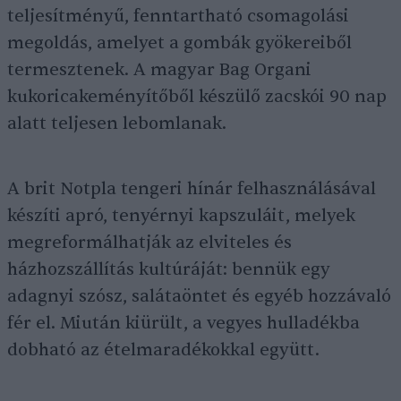
teljesítményű, fenntartható csomagolási
megoldás, amelyet a gombák gyökereiből
termesztenek. A magyar Bag Organi
kukoricakeményítőből készülő zacskói 90 nap
alatt teljesen lebomlanak.
A brit Notpla tengeri hínár felhasználásával
készíti apró, tenyérnyi kapszuláit, melyek
megreformálhatják az elviteles és
házhozszállítás kultúráját: bennük egy
adagnyi szósz, salátaöntet és egyéb hozzávaló
fér el. Miután kiürült, a vegyes hulladékba
dobható az ételmaradékokkal együtt.