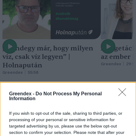
„Mindegy már, hogy milyen
A vegetáci
víz, csak víz legyen” |
az ember 
Holnapután
Greendex
29:5
Greendex
55:58
Greendex -
Do Not Process My Personal
Information
Vitorlavirág – Így lesz gyönyörű
If you wish to opt-out of the sale, sharing to third parties, or
processing of your personal or sensitive information for
a te lakásodban is
targeted advertising by us, please use the below opt-out
section to confirm your selection. Please note that after your
Lonkay Márta
4 perc
ÉLŐ BOLYGÓNK