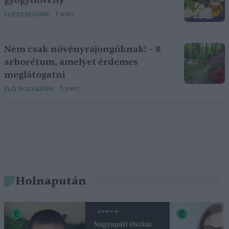
gyógynövény
1 perc
EGÉSZSÉGÜNK
Nem csak növényrajongóknak! – 8
arborétum, amelyet érdemes
meglátogatni
5 perc
ÉLŐ BOLYGÓNK
Holnapután