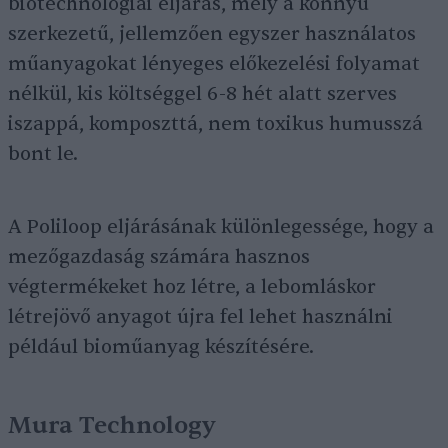
biotechnológiai eljárás, mely a könnyű
szerkezetű, jellemzően egyszer használatos
műanyagokat lényeges előkezelési folyamat
nélkül, kis költséggel 6-8 hét alatt szerves
iszappá, komposzttá, nem toxikus humusszá
bont le.
A Poliloop eljárásának különlegessége, hogy a
mezőgazdaság számára hasznos
végtermékeket hoz létre, a lebomláskor
létrejövő anyagot újra fel lehet használni
például bioműanyag készítésére.
Mura Technology