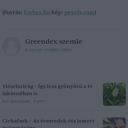
(Forrás:
forbes.hu
Kép:
pexels.com
)
Greendex szemle
A szerző további cikkei
Vitorlavirág – Így lesz gyönyörű a te
lakásodban is
4 perc
ÉLŐ BOLYGÓNK
Cickafark – Az évezredek óta ismert