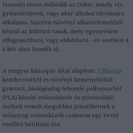
Hasonló elven működik az Ooho!, amely víz,
gyümölcslevek, vagy akár alkohol tárolására
alkalmas. Szintén növényi alkotóelemekből
készül az átlátszó tasak, mely egyszerűen
elfogyasztható, vagy eldobható – ez esetben 4-
6 hét alatt bomlik el.
A magyar házaspár által alapított
Vilhemp
kenderrostból és növényi keményítőből
gyártott, biológiailag lebomló politejsavból
(PLA) készíti evőeszközeit és szívószálait,
melyek remek megoldást jelenthetnek a
műanyag evőeszközök csaknem egy évvel
ezelőtti betiltása óta.