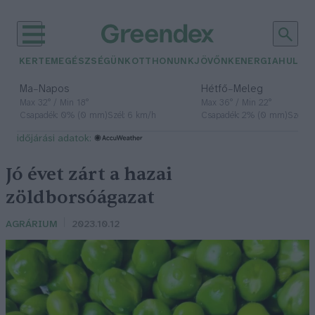
KERTEM
EGÉSZSÉGÜNK
OTTHONUNK
JÖVŐNK
ENERGIA
HULLA
–
–
Ma
Napos
Hétfő
Meleg
Max 32° / Min 18°
Max 36° / Min 22°
Csapadék: 0% (0 mm)
Szél: 6 km/h
Csapadék: 2% (0 mm)
Szél: 
időjárási adatok:
Jó évet zárt a hazai
zöldborsóágazat
AGRÁRIUM
2023.10.12