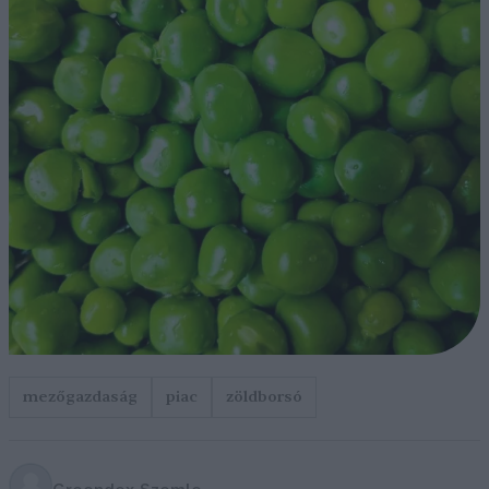
mezőgazdaság
piac
zöldborsó