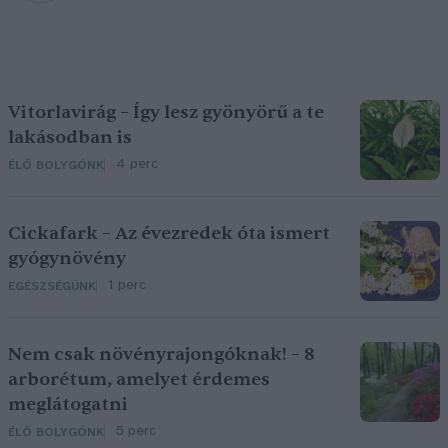
Vitorlavirág – Így lesz gyönyörű a te
lakásodban is
4 perc
ÉLŐ BOLYGÓNK
Cickafark – Az évezredek óta ismert
gyógynövény
1 perc
EGÉSZSÉGÜNK
Nem csak növényrajongóknak! – 8
arborétum, amelyet érdemes
meglátogatni
5 perc
ÉLŐ BOLYGÓNK