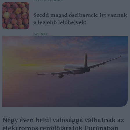
ÉLŐ BOLYGÓNK
Szedd magad őszibarack: itt vannak
a legjobb lelőhelyek!
SZEMLE
Négy éven belül valósággá válhatnak az
elektromos repülőjáratok Európában