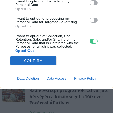
I want to opt-out of the Sale of my
Personal Data.
Opted In
I want to opt-out of processing my
Personal Data for Targeted Advertising.
Opted In
I want to opt-out of Collection, Use,
Retention, Sale, and/or Sharing of my
Personal Data that Is Unrelated with the
Purposes for which it was collected.
Opted Out
CONFIRM
A vitorlavirág ideális szobanövény, hiszen kiválóan tűri a meleget
és a fényszegény környezetet.
Data Deletion
Data Access
Privacy Policy
Születésnapi programokkal várja a
hétvégén a közönséget a 160 éves
Fővárosi Állatkert