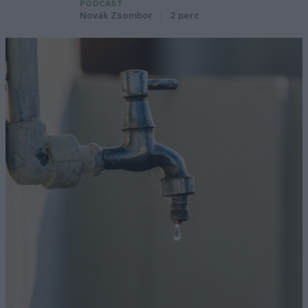
PODCAST
Novák Zsombor
2 perc