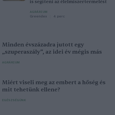
is segíteni az élelmiszertermelést
AGRÁRIUM
Greendex
4 perc
Minden évszázadra jutott egy
„szuperaszály”, az idei év mégis más
AGRÁRIUM
Miért viseli meg az embert a hőség és
mit tehetünk ellene?
EGÉSZSÉGÜNK