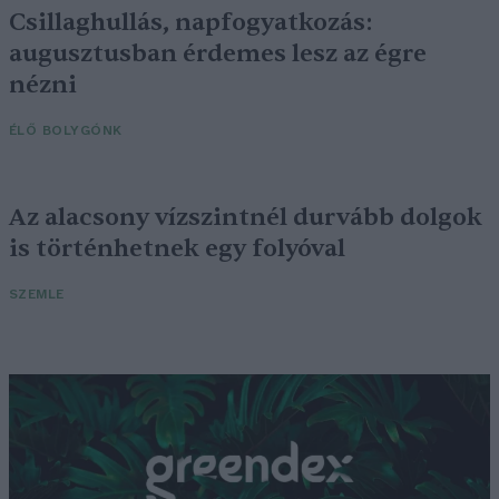
Csillaghullás, napfogyatkozás:
augusztusban érdemes lesz az égre
nézni
ÉLŐ BOLYGÓNK
Az alacsony vízszintnél durvább dolgok
is történhetnek egy folyóval
SZEMLE