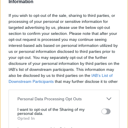
Information
Holnapután
Greendex
29:5
Greendex
55:58
If you wish to opt-out of the sale, sharing to third parties, or
processing of your personal or sensitive information for
targeted advertising by us, please use the below opt-out
section to confirm your selection. Please note that after your
opt-out request is processed you may continue seeing
interest-based ads based on personal information utilized by
Vitorlavirág – Így lesz gyönyörű
us or personal information disclosed to third parties prior to
your opt-out. You may separately opt-out of the further
a te lakásodban is
disclosure of your personal information by third parties on the
IAB’s list of downstream participants. This information may
Lonkay Márta
4 perc
ÉLŐ BOLYGÓNK
also be disclosed by us to third parties on the
IAB’s List of
Downstream Participants
that may further disclose it to other
third parties.
Personal Data Processing Opt Outs
I want to opt-out of the Sharing of my
personal data.
Opted In