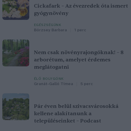
Cickafark – Az évezredek óta ismert
gyógynövény
EGÉSZSÉGÜNK
Börzsey Barbara
1 perc
Nem csak növényrajongóknak! – 8
arborétum, amelyet érdemes
meglátogatni
ÉLŐ BOLYGÓNK
Granát-Galló Tímea
5 perc
Pár éven belül szivacsvárosokká
kellene alakítanunk a
településeinket – Podcast