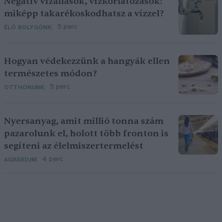
Negatív vízállások, vízkorlátozások:
miképp takarékoskodhatsz a vízzel?
5 perc
ÉLŐ BOLYGÓNK
Hogyan védekezzünk a hangyák ellen
természetes módon?
5 perc
OTTHONUNK
Nyersanyag, amit millió tonna szám
pazarolunk el, holott több fronton is
segíteni az élelmiszertermelést
4 perc
AGRÁRIUM