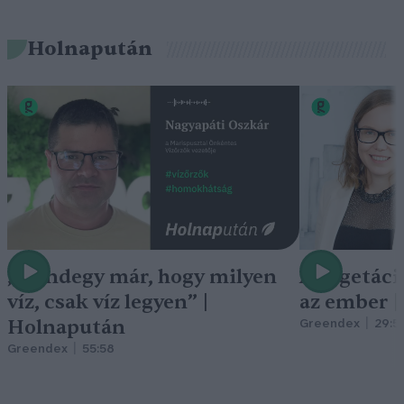
Holnapután
„Mindegy már, hogy milyen
A vegetáci
víz, csak víz legyen” |
az ember 
Holnapután
Greendex
29:5
Greendex
55:58