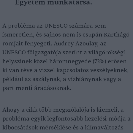
Egyetem munkatársa.
A probléma az UNESCO számára sem
ismeretlen, és sajnos nem is csupán Karthágó
romjait fenyegeti. Audrey Azoulay, az
UNESCO főigazgatója szerint a világörökségi
helyszínek közel háromnegyede (73%) erősen
ki van téve a vízzel kapcsolatos veszélyeknek,
például az aszálynak, a vízhiánynak vagy a
part menti áradásoknak.
Ahogy a cikk több megszólalója is kiemeli, a
probléma egyik legfontosabb kezelési módja a
kibocsátások mérséklése és a klímaváltozás