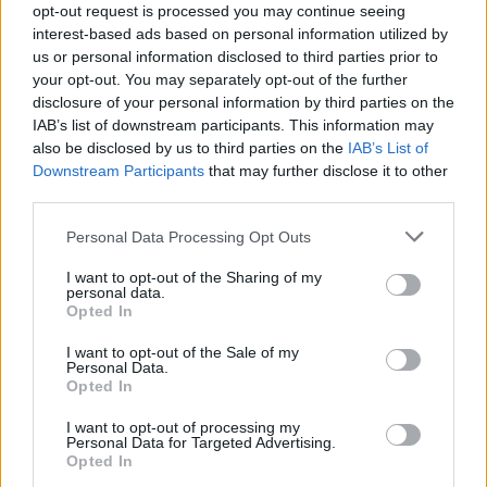
opt-out request is processed you may continue seeing
interest-based ads based on personal information utilized by
us or personal information disclosed to third parties prior to
your opt-out. You may separately opt-out of the further
disclosure of your personal information by third parties on the
IAB’s list of downstream participants. This information may
also be disclosed by us to third parties on the
IAB’s List of
Downstream Participants
that may further disclose it to other
third parties.
Ha elmúlik az aszályos időszak, akkor is szem előtt kell(ene)
tartanunk ezeket a döntéseket.
Personal Data Processing Opt Outs
I want to opt-out of the Sharing of my
personal data.
Miért viseli meg az embert a hőség
Opted In
és mit tehetünk ellene?
I want to opt-out of the Sale of my
Personal Data.
EGÉSZSÉGÜNK
Opted In
I want to opt-out of processing my
Csillaghullás, napfogyatkozás:
Personal Data for Targeted Advertising.
augusztusban érdemes lesz az égre
Opted In