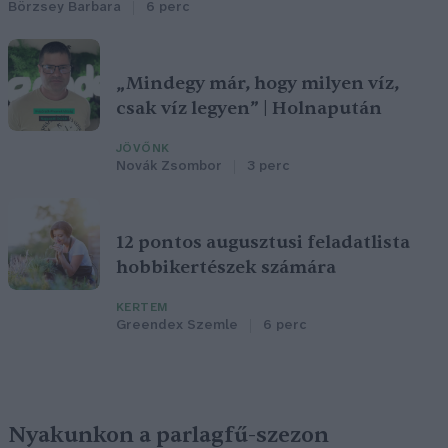
Börzsey Barbara
6 perc
„Mindegy már, hogy milyen víz,
csak víz legyen” | Holnapután
JÖVŐNK
Novák Zsombor
3 perc
12 pontos augusztusi feladatlista
hobbikertészek számára
KERTEM
Greendex Szemle
6 perc
Nyakunkon a parlagfű-szezon