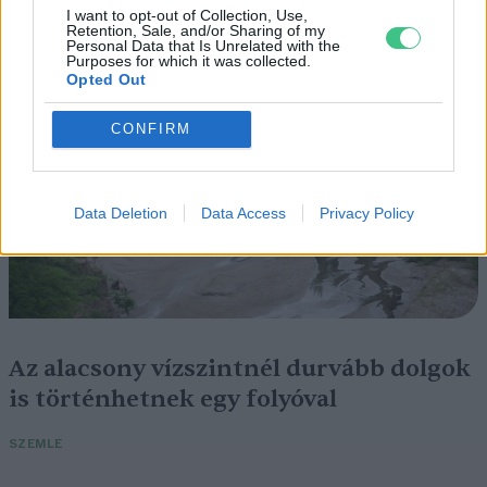
nézni
I want to opt-out of Collection, Use,
Retention, Sale, and/or Sharing of my
Personal Data that Is Unrelated with the
ÉLŐ BOLYGÓNK
Purposes for which it was collected.
Opted Out
CONFIRM
Data Deletion
Data Access
Privacy Policy
Az alacsony vízszintnél durvább dolgok
is történhetnek egy folyóval
SZEMLE