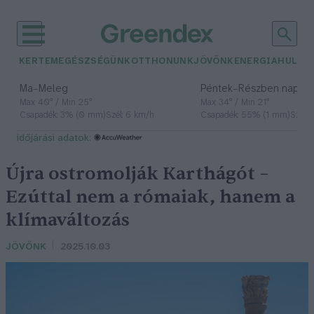
KERTEM
EGÉSZSÉGÜNK
OTTHONUNK
JÖVŐNK
ENERGIA
HULLA
–
–
Ma
Meleg
Péntek
Részben napos, 
Max 40° / Min 25°
Max 34° / Min 21°
Csapadék: 3% (0 mm)
Szél: 6 km/h
Csapadék: 55% (1 mm)
Szél: 
időjárási adatok:
Újra ostromolják Karthágót –
Ezúttal nem a rómaiak, hanem a
klímaváltozás
JÖVŐNK
2025.10.03