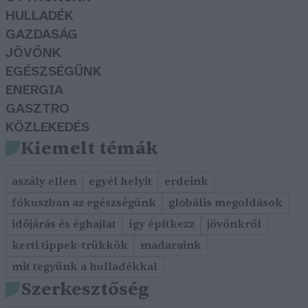
HULLADÉK
GAZDASÁG
JÖVŐNK
EGÉSZSÉGÜNK
ENERGIA
GASZTRO
KÖZLEKEDÉS
Kiemelt témák
aszály ellen
egyél helyit
erdeink
fókuszban az egészségünk
globális megoldások
időjárás és éghajlat
így építkezz
jövőnkről
kerti tippek-trükkök
madaraink
mit tegyünk a hulladékkal
Szerkesztőség