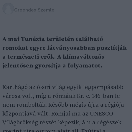
Greendex Szemle
A mai Tunézia területén található
romokat egyre látványosabban pusztítják
a természeti erők. A klímaváltozás
jelentősen gyorsítja a folyamatot.
Karthágó az ókori világ egyik legpompásabb
városa volt, míg a rómaiak Kr. e. 146-ban le
nem rombolták. Később mégis újra a régiója
központjává vált. Romjai ma az UNESCO
Világörökség részét képezik, ám a régészek
szerint újra ostrom alatt áll. Ezúttal a