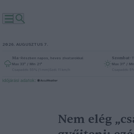
2026. AUGUSZTUS 7.
Ma
–
Szombat
–
Részben napos, heves zivatarokkal
T
Max 33° / Min 21°
Max 31° / Mi
Csapadék: 55% (1 mm)
Szél: 11 km/h
Csapadék: 5
időjárási adatok:
Nem elég „cs