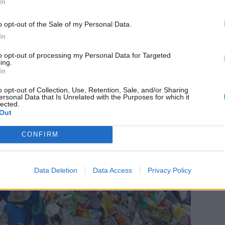
In
nkre. Ez azonban egyáltalán nem igaz, hiszen
o opt-out of the Sale of my Personal Data.
ogyasztói társadalom étvágya is nő. Érdekes
In
mennyire lecsökkenne a mindennapi
to opt-out of processing my Personal Data for Targeted
nének reklámok.
ing.
In
o opt-out of Collection, Use, Retention, Sale, and/or Sharing
ersonal Data that Is Unrelated with the Purposes for which it
lected.
Out
CONFIRM
Data Deletion
Data Access
Privacy Policy