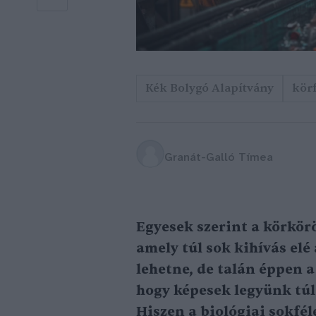
Kék Bolygó Alapítvány
kör
Granát-Galló Tímea
Egyesek szerint a körkör
amely túl sok kihívás elé 
lehetne, de talán éppen 
hogy képesek legyünk túl
Hiszen a biológiai sokfél