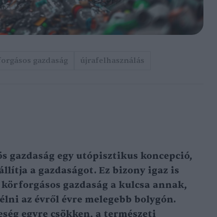
forgásos gazdaság
újrafelhasználás
ös gazdaság egy utópisztikus koncepció,
állítja a gazdaságot. Ez bizony igaz is
a körforgásos gazdaság a kulcsa annak,
élni az évről évre melegebb bolygón.
eség egyre csökken, a természeti