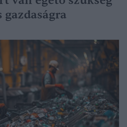
ért van égető szükség
s gazdaságra