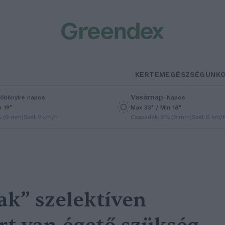
KERTEM
EGÉSZSÉGÜNK
Vasárnap
–
öbbnyire napos
Napos
n 19°
Max 33° / Min 18°
% (0 mm)
Szél: 9 km/h
Csapadék: 0% (0 mm)
Szél: 6 km/
ak” szelektíven