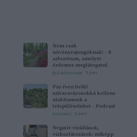
Nem csak
növényrajongóknak! – 8
arborétum, amelyet
érdemes meglátogatni
5 perc
ÉLŐ BOLYGÓNK
Pár éven belül
szivacsvárosokká kellene
alakítanunk a
településeinket – Podcast
2 perc
PODCAST
Negatív vízállások,
vízkorlátozások: miképp