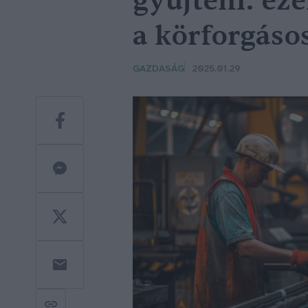
gyűjteni: ez
a körforgáso
GAZDASÁG
2025.01.29