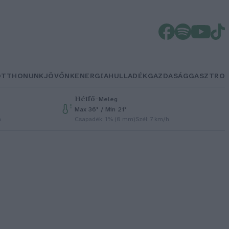
OTTHONUNK
JÖVŐNK
ENERGIA
HULLADÉK
GAZDASÁG
GASZTRO
Hétfő
–
Meleg
Max 36° / Min 21°
h
Csapadék: 1% (0 mm)
Szél: 7 km/h