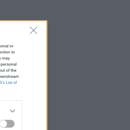
sonal or
ection to
ou may
 personal
out of the
 downstream
B’s List of