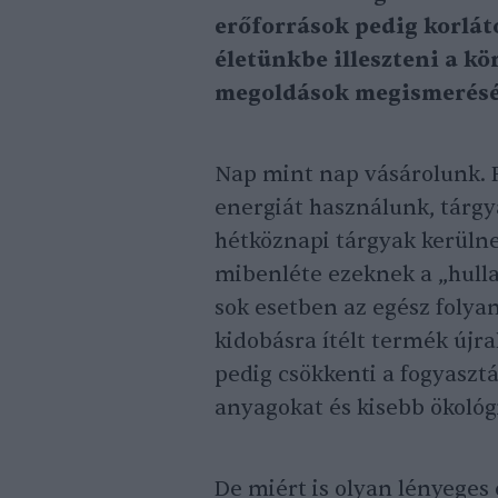
erőforrások pedig korlá
életünkbe illeszteni a kö
megoldások megismerésén
Nap mint nap vásárolunk. F
energiát használunk, tárgy
hétköznapi tárgyak kerüln
mibenléte ezeknek a „hulla
sok esetben az egész folyam
kidobásra ítélt termék újra
pedig csökkenti a fogyasztá
anyagokat és kisebb ökológ
De miért is olyan lényeges