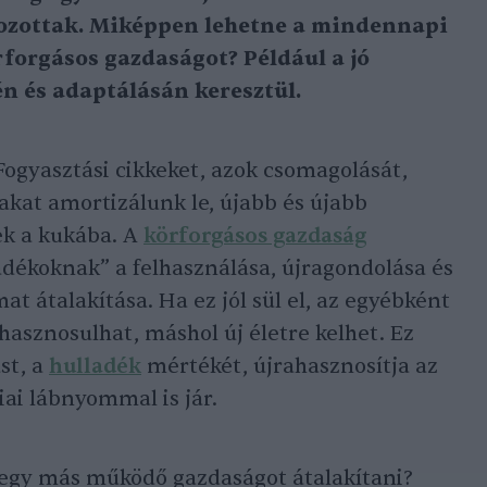
tozottak. Miképpen lehetne a mindennapi
rforgásos gazdaságot? Például a jó
 és adaptálásán keresztül.
ogyasztási cikkeket, azok csomagolását,
akat amortizálunk le, újabb és újabb
ek a kukába. A
körforgásos gazdaság
dékoknak” a felhasználása, újragondolása és
at átalakítása. Ha ez jól sül el, az egyébként
hasznosulhat, máshol új életre kelhet. Ez
st, a
hulladék
mértékét, újrahasznosítja az
iai lábnyommal is jár.
 egy más működő gazdaságot átalakítani?