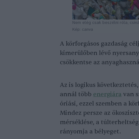
Nem elég csak beszélni róla, csinál
Kép: canva
A körforgásos gazdaság cél
kimerülőben lévő nyersanya
csökkentse az anyaghasznál
Az is logikus következtetés
annál több
energiára
van s
óriási, ezzel szemben a kö
Mindez persze az ökosziszt
mérséklése, a túlterheltség
rányomja a bélyeget.