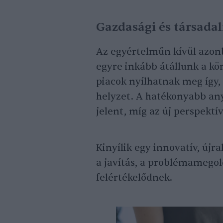
Gazdasági és társadal
Az egyértelműn kívül azonb
egyre inkább átállunk a kör
piacok nyílhatnak meg így, 
helyzet. A hatékonyabb any
jelent, míg az új perspekt
Kinyílik egy innovatív, újr
a javítás, a problémamegold
felértékelődnek.