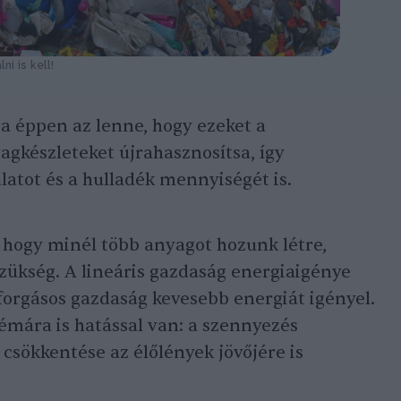
ni is kell!
ja éppen az lenne, hogy ezeket a
gkészleteket újrahasznosítsa, így
atot és a hulladék mennyiségét is.
, hogy minél több anyagot hozunk létre,
zükség. A lineáris gazdaság energiaigénye
rforgásos gazdaság kevesebb energiát igényel.
émára is hatással van: a szennyezés
 csökkentése az élőlények jövőjére is