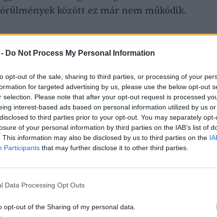
 körülmények között ez már nem működik.
 -
Do Not Process My Personal Information
to opt-out of the sale, sharing to third parties, or processing of your per
formation for targeted advertising by us, please use the below opt-out s
 a biogáz – Podcast
r selection. Please note that after your opt-out request is processed y
eing interest-based ads based on personal information utilized by us or
disclosed to third parties prior to your opt-out. You may separately opt-
losure of your personal information by third parties on the IAB’s list of
. This information may also be disclosed by us to third parties on the
IA
Participants
that may further disclose it to other third parties.
 körforgásossá alakítsuk a
tainkat?
l Data Processing Opt Outs
o opt-out of the Sharing of my personal data.
sanyagot használunk, úgy gondoljuk végtelen