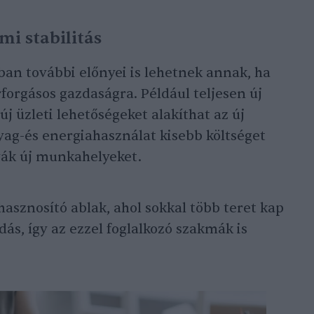
mi stabilitás
an további előnyei is lehetnek annak, ha
forgásos gazdaságra. Például teljesen új
új üzleti lehetőségeket alakíthat az új
ag-és energiahasználat kisebb költséget
ívák új munkahelyeket.
ahasznosító ablak, ahol sokkal több teret kap
ás, így az ezzel foglalkozó szakmák is