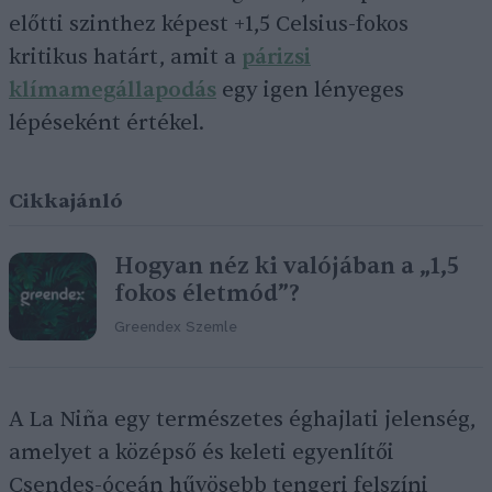
előtti szinthez képest +1,5 Celsius-fokos
kritikus határt, amit a
párizsi
klímamegállapodás
egy igen lényeges
lépéseként értékel.
Cikkajánló
Hogyan néz ki valójában a „1,5
fokos életmód”?
Greendex Szemle
A La Niña egy természetes éghajlati jelenség,
amelyet a középső és keleti egyenlítői
Csendes-óceán hűvösebb tengeri felszíni