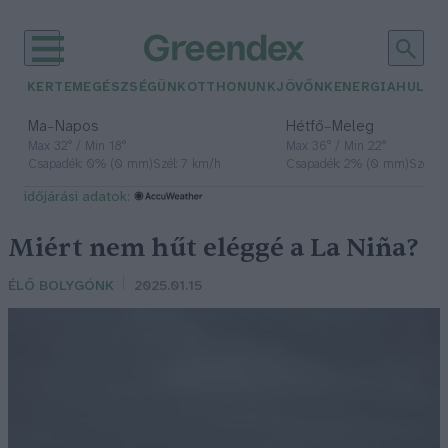
KERTEM
EGÉSZSÉGÜNK
OTTHONUNK
JÖVŐNK
ENERGIA
HULLA
–
–
Ma
Napos
Hétfő
Meleg
Max 32° / Min 18°
Max 36° / Min 22°
Csapadék: 0% (0 mm)
Szél: 7 km/h
Csapadék: 2% (0 mm)
Szél: 
időjárási adatok:
Miért nem hűt eléggé a La Niña?
ÉLŐ BOLYGÓNK
2025.01.15