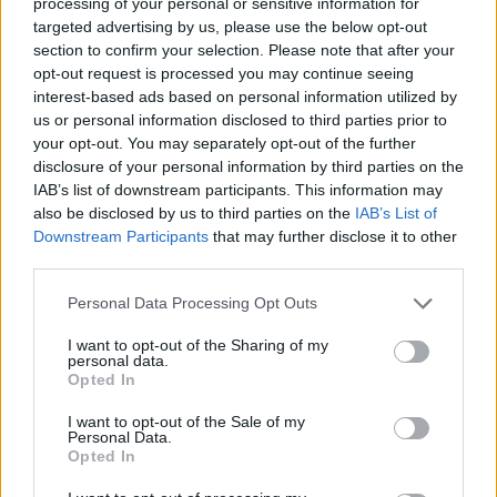
processing of your personal or sensitive information for
targeted advertising by us, please use the below opt-out
section to confirm your selection. Please note that after your
opt-out request is processed you may continue seeing
interest-based ads based on personal information utilized by
us or personal information disclosed to third parties prior to
A vitorlavirág ideális szobanövény, hiszen kiválóan tűri a meleget
your opt-out. You may separately opt-out of the further
és a fényszegény környezetet.
disclosure of your personal information by third parties on the
IAB’s list of downstream participants. This information may
also be disclosed by us to third parties on the
IAB’s List of
Születésnapi programokkal várja a
Downstream Participants
that may further disclose it to other
third parties.
hétvégén a közönséget a 160 éves
Fővárosi Állatkert
Personal Data Processing Opt Outs
ÉLŐ BOLYGÓNK
I want to opt-out of the Sharing of my
personal data.
Opted In
Szedd magad őszibarack: itt vannak
a legjobb lelőhelyek!
I want to opt-out of the Sale of my
Personal Data.
Opted In
SZEMLE