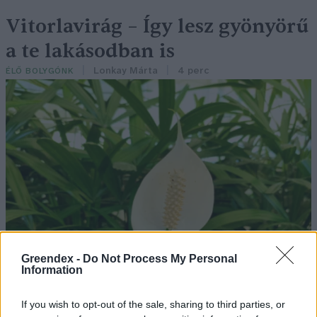
Vitorlavirág – Így lesz gyönyörű
a te lakásodban is
Lonkay Márta
4 perc
ÉLŐ BOLYGÓNK
Greendex -
Do Not Process My Personal
Information
If you wish to opt-out of the sale, sharing to third parties, or