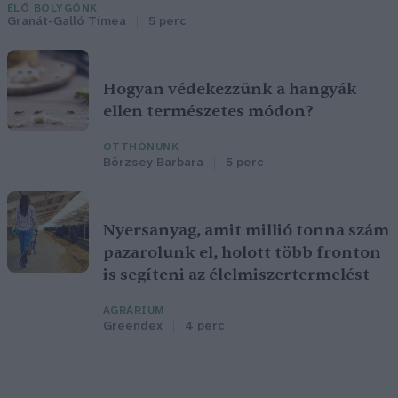
ÉLŐ BOLYGÓNK
Granát-Galló Tímea
5 perc
Hogyan védekezzünk a hangyák
ellen természetes módon?
OTTHONUNK
Börzsey Barbara
5 perc
Nyersanyag, amit millió tonna szám
pazarolunk el, holott több fronton
is segíteni az élelmiszertermelést
AGRÁRIUM
Greendex
4 perc