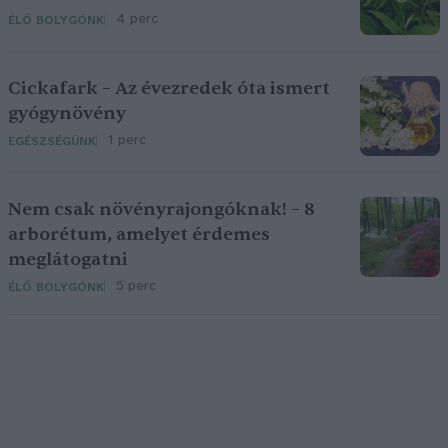
4 perc
ÉLŐ BOLYGÓNK
Cickafark – Az évezredek óta ismert
gyógynövény
1 perc
EGÉSZSÉGÜNK
Nem csak növényrajongóknak! – 8
arborétum, amelyet érdemes
meglátogatni
5 perc
ÉLŐ BOLYGÓNK