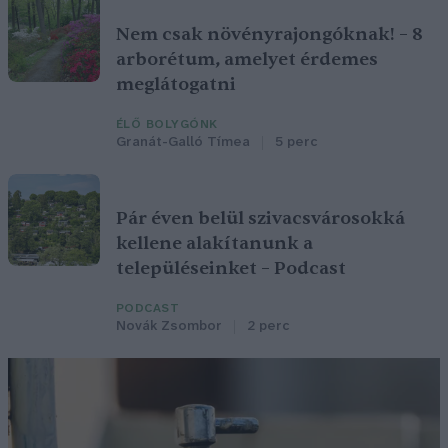
Nem csak növényrajongóknak! – 8
arborétum, amelyet érdemes
meglátogatni
ÉLŐ BOLYGÓNK
Granát-Galló Tímea
5 perc
Pár éven belül szivacsvárosokká
kellene alakítanunk a
településeinket – Podcast
PODCAST
Novák Zsombor
2 perc