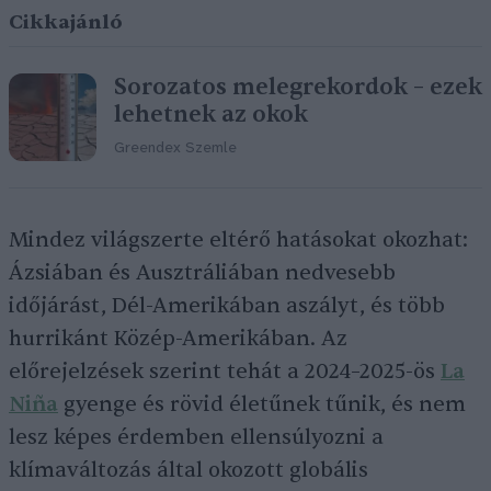
Cikkajánló
Sorozatos melegrekordok – ezek
lehetnek az okok
Greendex Szemle
Mindez világszerte eltérő hatásokat okozhat:
Ázsiában és Ausztráliában nedvesebb
időjárást, Dél-Amerikában aszályt, és több
hurrikánt Közép-Amerikában. Az
előrejelzések szerint tehát a 2024–2025-ös
La
Niña
gyenge és rövid életűnek tűnik, és nem
lesz képes érdemben ellensúlyozni a
klímaváltozás által okozott globális