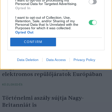
I want to opt-out of processing my
Personal Data for Targeted Advertising.
Opted In
I want to opt-out of Collection, Use,
Retention, Sale, and/or Sharing of my
Personal Data that Is Unrelated with the
Purposes for which it was collected.
Opted Out
CONFIRM
Data Deletion
Data Access
Privacy Policy
Négy éven belül valósággá válhatnak az
elektromos repülőjáratok Európában
KÖZLEKEDÉS
Történelmi aszály sújtja Nagy-
Britanniát is