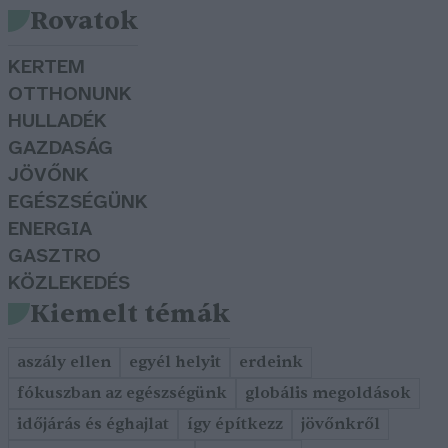
Rovatok
KERTEM
OTTHONUNK
HULLADÉK
GAZDASÁG
JÖVŐNK
EGÉSZSÉGÜNK
ENERGIA
GASZTRO
KÖZLEKEDÉS
Kiemelt témák
aszály ellen
egyél helyit
erdeink
fókuszban az egészségünk
globális megoldások
időjárás és éghajlat
így építkezz
jövőnkről