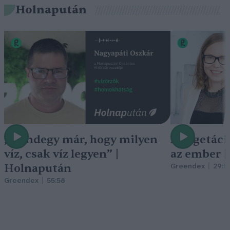
Holnapután
„Mindegy már, hogy milyen
A vegetáci
víz, csak víz legyen” |
az ember 
Holnapután
Greendex
29:5
Greendex
55:58