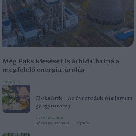
Még Paks kiesését is áthidalhatná a
megfelelő energiatárolás
ENERGIA
Cickafark – Az évezredek óta ismert
gyógynövény
EGÉSZSÉGÜNK
Börzsey Barbara
1 perc