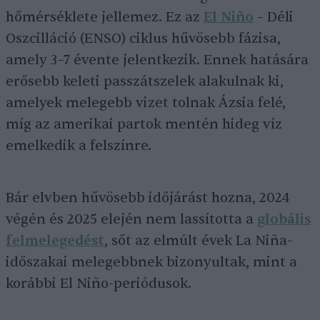
hőmérséklete jellemez. Ez az
El Niño
– Déli
Oszcilláció (ENSO) ciklus hűvösebb fázisa,
amely 3–7 évente jelentkezik. Ennek hatására
erősebb keleti passzátszelek alakulnak ki,
amelyek melegebb vizet tolnak Ázsia felé,
míg az amerikai partok mentén hideg víz
emelkedik a felszínre.
Bár elvben hűvösebb időjárást hozna, 2024
végén és 2025 elején nem lassította a
globális
felmelegedést
, sőt az elmúlt évek La Niña-
időszakai melegebbnek bizonyultak, mint a
korábbi El Niño-periódusok.