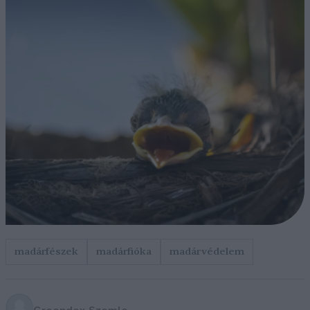
madárfészek
madárfióka
madárvédelem