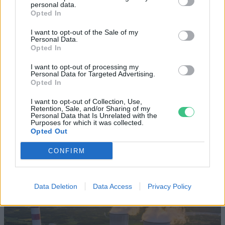
personal data.
Opted In
Szöllősi Gáborral, a Gardenfutura ügyvezetőjével beszélgettünk.
I want to opt-out of the Sale of my
Personal Data.
Opted In
Történelmi aszály sújtja Nagy-
I want to opt-out of processing my
Personal Data for Targeted Advertising.
Britanniát is
Opted In
SZEMLE
I want to opt-out of Collection, Use,
Retention, Sale, and/or Sharing of my
Personal Data that Is Unrelated with the
Purposes for which it was collected.
Elképesztő felvétel mutatja meg,
Opted Out
mekkora a különbség az áradó és a
kiszáradó Duna között
CONFIRM
ÉLŐ BOLYGÓNK
Data Deletion
Data Access
Privacy Policy