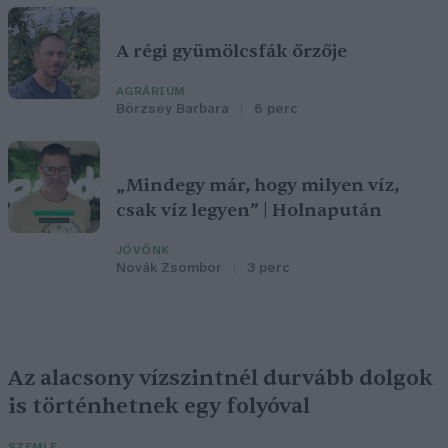
A régi gyümölcsfák őrzője
AGRÁRIUM
Börzsey Barbara
6 perc
„Mindegy már, hogy milyen víz,
csak víz legyen” | Holnapután
JÖVŐNK
Novák Zsombor
3 perc
Az alacsony vízszintnél durvább dolgok
is történhetnek egy folyóval
SZEMLE