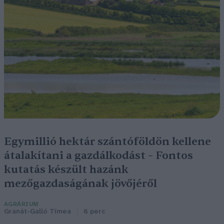
Egymillió hektár szántóföldön kellene
átalakítani a gazdálkodást – Fontos
kutatás készült hazánk
mezőgazdaságának jövőjéről
AGRÁRIUM
Granát-Galló Tímea
6 perc