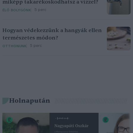
miképp takarékoskodhatsz a vízzel?
5 perc
ÉLŐ BOLYGÓNK
Hogyan védekezzünk a hangyák ellen
természetes módon?
5 perc
OTTHONUNK
Holnapután