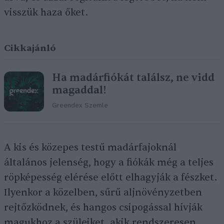
visszük haza őket.
Cikkajánló
Ha madárfiókát találsz, ne vidd
magaddal!
Greendex Szemle
A kis és közepes testű madárfajoknál
általános jelenség, hogy a fiókák még a teljes
röpképesség elérése előtt elhagyják a fészket.
Ilyenkor a közelben, sűrű aljnövényzetben
rejtőzködnek, és hangos csipogással hívják
magukhoz a szüleiket, akik rendszeresen