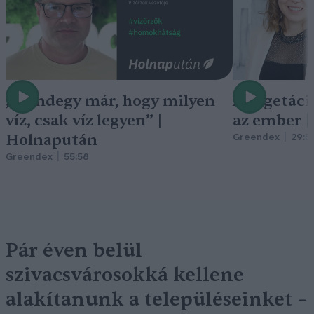
„Mindegy már, hogy milyen
A vegetáci
víz, csak víz legyen” |
az ember 
Holnapután
Greendex
29:5
Greendex
55:58
Pár éven belül
szivacsvárosokká kellene
alakítanunk a településeinket –