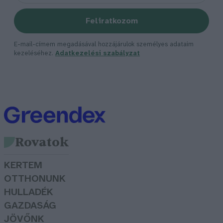
Feliratkozom
E-mail-címem megadásával hozzájárulok személyes adataim
kezeléséhez.
Adatkezelési szabályzat
Rovatok
KERTEM
OTTHONUNK
HULLADÉK
GAZDASÁG
JÖVŐNK