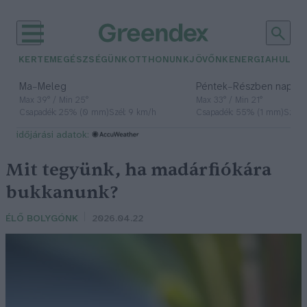
KERTEM
EGÉSZSÉGÜNK
OTTHONUNK
JÖVŐNK
ENERGIA
HULLA
–
–
Ma
Meleg
Péntek
Részben napos, 
Max 39° / Min 25°
Max 33° / Min 21°
Csapadék: 25% (0 mm)
Szél: 9 km/h
Csapadék: 55% (1 mm)
Szél: 
időjárási adatok:
Mit tegyünk, ha madárfiókára
bukkanunk?
ÉLŐ BOLYGÓNK
2026.04.22