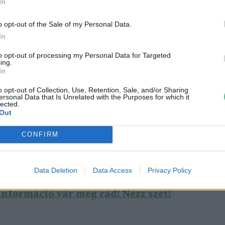
rteti, hogy a Szénrégió Bizottság az
In
rth-HU-Trans
” projekt keretében jött létre,
o opt-out of the Sale of my Personal Data.
 erőmű és a régió fenntartható, igazságos
In
sa a
Klíma- és természetvédelmi
to opt-out of processing my Personal Data for Targeted
 megfelelően.
ing.
In
o opt-out of Collection, Use, Retention, Sale, and/or Sharing
 szervezet képviseltette magát, többek között
ersonal Data that Is Unrelated with the Purposes for which it
lected.
atok, központi államigazgatási szervezetek,
Out
vállalatok, felsőoktatási intézmények és
CONFIRM
isztikai és egészségügyi szervezetek
 osztották meg véleményüket.
Data Deletion
Data Access
Privacy Policy
nformáció vár még rád! Nézz szét!