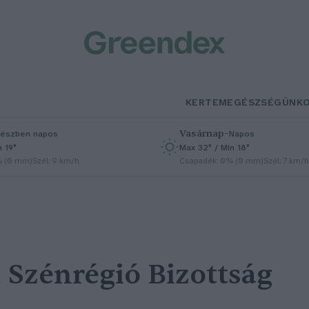
KERTEM
EGÉSZSÉGÜNK
Vasárnap
–
észben napos
Napos
n 19°
Max 32° / Min 18°
% (0 mm)
Szél: 9 km/h
Csapadék: 0% (0 mm)
Szél: 7 km/h
 Szénrégió Bizottság