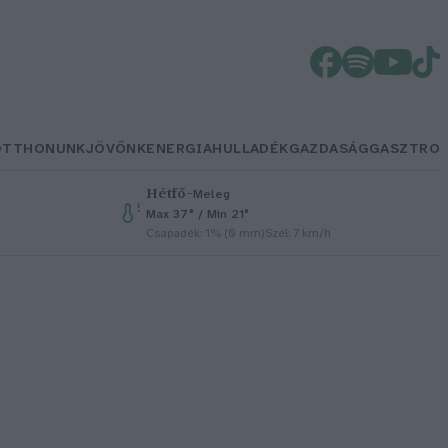
OTTHONUNK
JÖVŐNK
ENERGIA
HULLADÉK
GAZDASÁG
GASZTRO
Hétfő
–
Meleg
Max 37° / Min 21°
Csapadék: 1% (0 mm)
Szél: 7 km/h