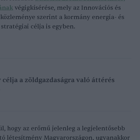
sának
végigkísérése, mely az Innovációs és
 közleménye szerint a kormány energia- és
stratégiai célja is egyben.
célja a zöldgazdaságra való áttérés
e
ül, hogy az erőmű jelenleg a legjelentősebb
tó létesítmény Magyarországon, ugyanakkor