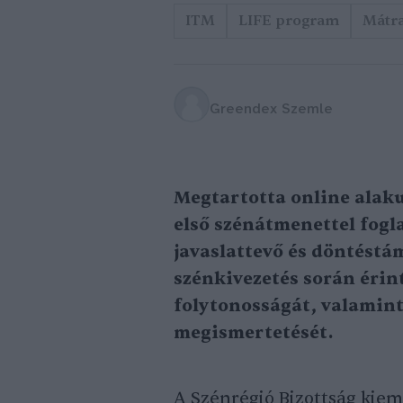
ITM
LIFE program
Mátr
Greendex Szemle
Megtartotta online alaku
első szénátmenettel fogl
javaslattevő és döntéstá
szénkivezetés során érin
folytonosságát, valamint
megismertetését.
A Szénrégió Bizottság kiem