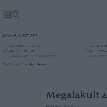
2026. AUGUSZTUS 7.
Ma
–
Szombat
–
Többnyire felhős
R
Max 33° / Min 20°
Max 31° / Mi
Csapadék: 25% (0 mm)
Szél: 19 km/h
Csapadék: 5
időjárási adatok:
Megalakult a
ENERGIA
2021.03.11