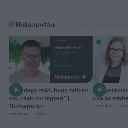
Holnapután
„Mindegy már, hogy milyen
A vegetáció
víz, csak víz legyen” |
oka az embe
Holnapután
Greendex
29:5
Greendex
55:58