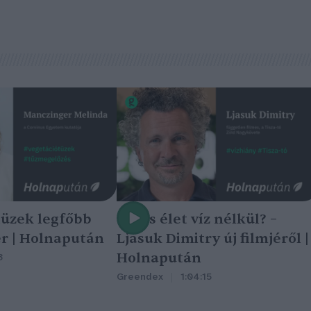
tüzek legfőbb
Nincs élet víz nélkül? –
r | Holnapután
Ljasuk Dimitry új filmjéről |
Holnapután
3
Greendex
1:04:15