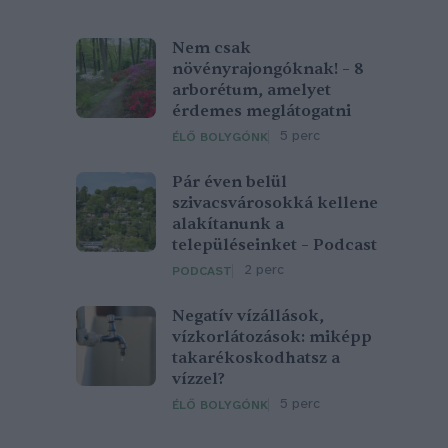
Nem csak
növényrajongóknak! – 8
arborétum, amelyet
érdemes meglátogatni
5 perc
ÉLŐ BOLYGÓNK
Pár éven belül
szivacsvárosokká kellene
alakítanunk a
településeinket – Podcast
2 perc
PODCAST
Negatív vízállások,
vízkorlátozások: miképp
takarékoskodhatsz a
vízzel?
5 perc
ÉLŐ BOLYGÓNK