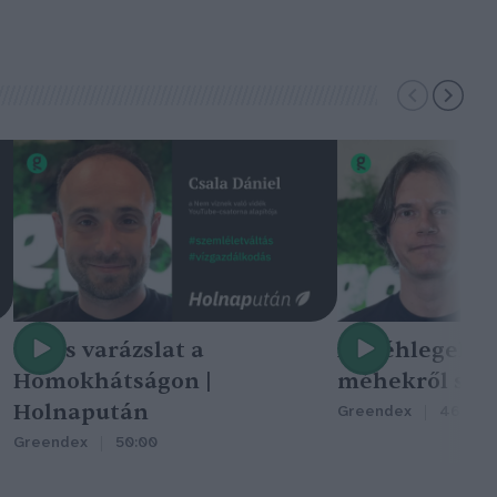
Nincs varázslat a
A méhlegelő 
Homokhátságon |
méhekről szól
Holnapután
Greendex
46:47
Greendex
50:00