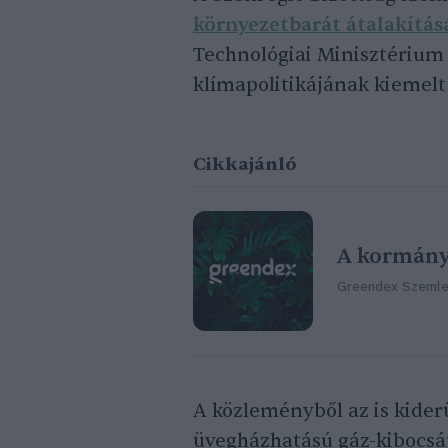
környezetbarát átalakítá
Technológiai Minisztérium
klímapolitikájának kiemelt 
Cikkajánló
A kormány 
Greendex Szeml
A közleményből az is kider
üvegházhatású gáz-kibocsá