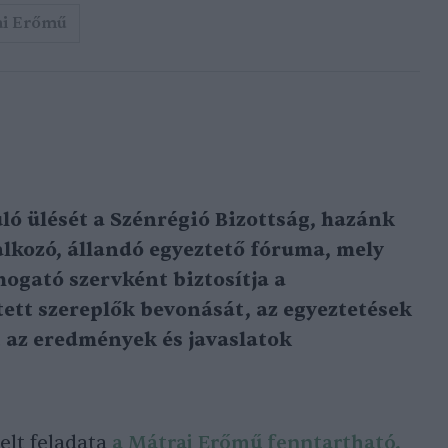
ai Erőmű
ló ülését a Szénrégió Bizottság, hazánk
alkozó, állandó egyeztető fóruma, mely
mogató szervként biztosítja a
tett szereplők bevonását, az egyeztetések
 az eredmények és javaslatok
elt feladata
a Mátrai Erőmű fenntartható,