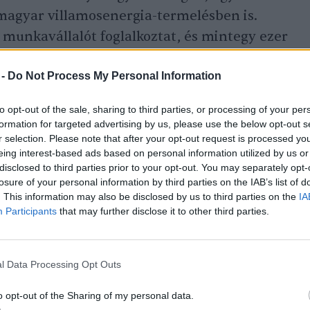
magyar villamosenergia-termelésben is.
b munkavállalót foglalkoztat, és mintegy ezer
 függ a tevékenységétől.
 -
Do Not Process My Personal Information
y a környezetbarát
to opt-out of the sale, sharing to third parties, or processing of your per
formation for targeted advertising by us, please use the below opt-out s
veszélyeztesse a térség
r selection. Please note that after your opt-out request is processed y
eing interest-based ads based on personal information utilized by us or
középvállalkozók
disclosed to third parties prior to your opt-out. You may separately opt-
etőségeket teremtsen az
losure of your personal information by third parties on the IAB’s list of
. This information may also be disclosed by us to third parties on the
IA
e.
Participants
that may further disclose it to other third parties.
ág fejlesztésért, energia- és
l Data Processing Opt Outs
o opt-out of the Sharing of my personal data.