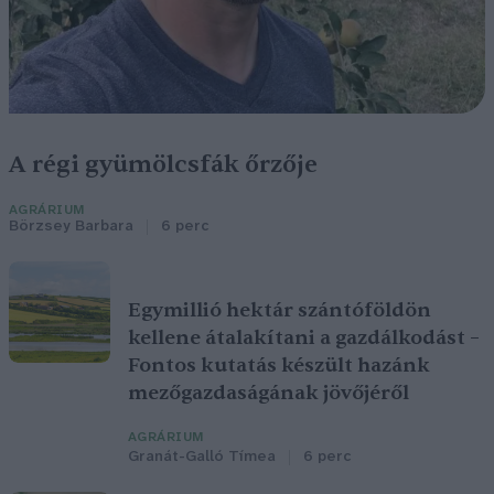
A régi gyümölcsfák őrzője
AGRÁRIUM
Börzsey Barbara
6 perc
Egymillió hektár szántóföldön
kellene átalakítani a gazdálkodást –
Fontos kutatás készült hazánk
mezőgazdaságának jövőjéről
AGRÁRIUM
Granát-Galló Tímea
6 perc