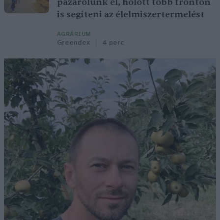
pazarolunk el, holott több fronton
is segíteni az élelmiszertermelést
AGRÁRIUM
Greendex
4 perc