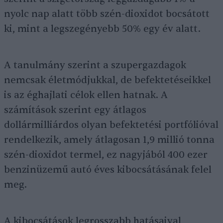
nyolc nap alatt több szén-dioxidot bocsátott
ki, mint a legszegényebb 50% egy év alatt.
A tanulmány szerint a szupergazdagok
nemcsak életmódjukkal, de befektetéseikkel
is az éghajlati célok ellen hatnak. A
számítások szerint egy átlagos
dollármilliárdos olyan befektetési portfólióval
rendelkezik, amely átlagosan 1,9 millió tonna
szén-dioxidot termel, ez nagyjából 400 ezer
benzinüzemű autó éves kibocsátásának felel
meg.
A kibocsátások legrosszabb hatásaival