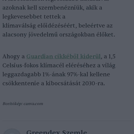
azoknak kell szembenézniük, akik a
legkevesebbet tettek a
klímaválság előidézéséért, beleértve az
alacsony jövedelmű országokban élőket.
Ahogy a
Guardian cikkéből kiderül
, a 1,5
Celsius-fokos klímacél eléréséhez a világ
leggazdagabb 1%-ának 97%-kal kellene
csökkentenie a kibocsátását 2030-ra.
Borítókép: canva.com
Greendex Szemle