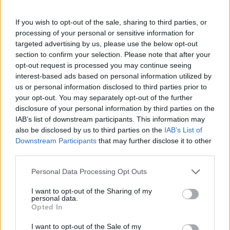
Britanniát is
If you wish to opt-out of the sale, sharing to third parties, or
processing of your personal or sensitive information for
SZEMLE
targeted advertising by us, please use the below opt-out
section to confirm your selection. Please note that after your
Elképesztő felvétel mutatja meg,
opt-out request is processed you may continue seeing
mekkora a különbség az áradó és a
interest-based ads based on personal information utilized by
kiszáradó Duna között
us or personal information disclosed to third parties prior to
your opt-out. You may separately opt-out of the further
ÉLŐ BOLYGÓNK
disclosure of your personal information by third parties on the
IAB’s list of downstream participants. This information may
also be disclosed by us to third parties on the
IAB’s List of
Downstream Participants
that may further disclose it to other
third parties.
Personal Data Processing Opt Outs
I want to opt-out of the Sharing of my
personal data.
Opted In
I want to opt-out of the Sale of my