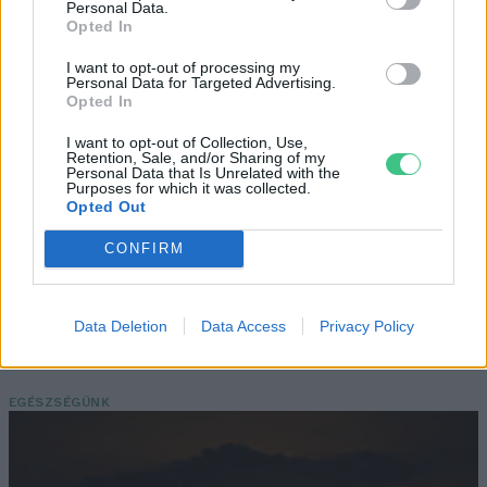
Personal Data.
Opted In
Még Paks kiesését is áthidalhatná a
I want to opt-out of processing my
Personal Data for Targeted Advertising.
megfelelő energiatárolás
Opted In
ENERGIA
I want to opt-out of Collection, Use,
Retention, Sale, and/or Sharing of my
Personal Data that Is Unrelated with the
Minden évszázadra jutott egy
Purposes for which it was collected.
Opted Out
„szuperaszály”, az idei év mégis más
CONFIRM
AGRÁRIUM
Miért viseli meg az embert a hőség és
Data Deletion
Data Access
Privacy Policy
mit tehetünk ellene?
EGÉSZSÉGÜNK