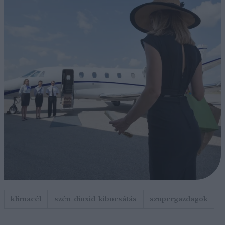
klímacél
szén-dioxid-kibocsátás
szupergazdagok