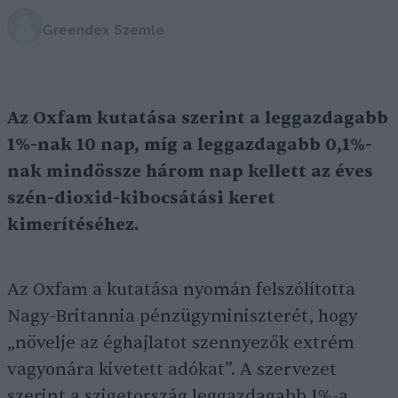
Greendex Szemle
Az Oxfam kutatása szerint a leggazdagabb
1%-nak 10 nap, míg a leggazdagabb 0,1%-
nak mindössze három nap kellett az éves
szén-dioxid-kibocsátási keret
kimerítéséhez.
Az Oxfam a kutatása nyomán felszólította
Nagy-Britannia pénzügyminiszterét, hogy
„növelje az éghajlatot szennyezők extrém
vagyonára kivetett adókat”. A szervezet
szerint a szigetország leggazdagabb 1%-a