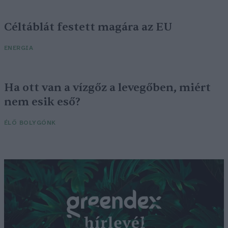
Céltáblát festett magára az EU
ENERGIA
Ha ott van a vízgőz a levegőben, miért
nem esik eső?
ÉLŐ BOLYGÓNK