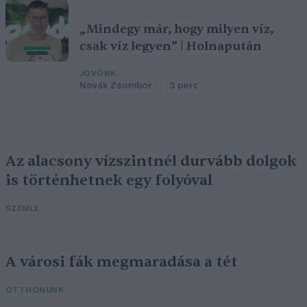
„Mindegy már, hogy milyen víz,
csak víz legyen” | Holnapután
JÖVŐNK
Novák Zsombor
3 perc
Az alacsony vízszintnél durvább dolgok
is történhetnek egy folyóval
SZEMLE
A városi fák megmaradása a tét
OTTHONUNK