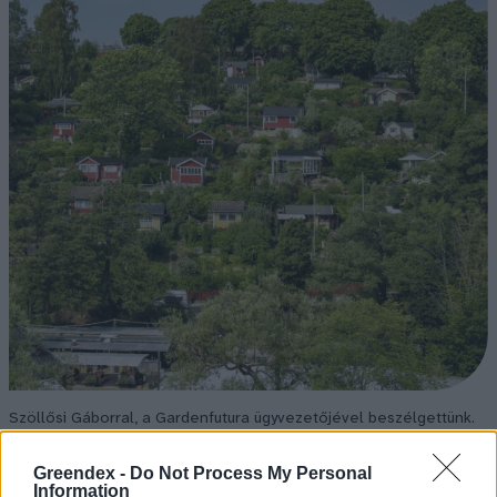
Szöllősi Gáborral, a Gardenfutura ügyvezetőjével beszélgettünk.
Greendex -
Do Not Process My Personal
Information
Történelmi aszály sújtja Nagy-