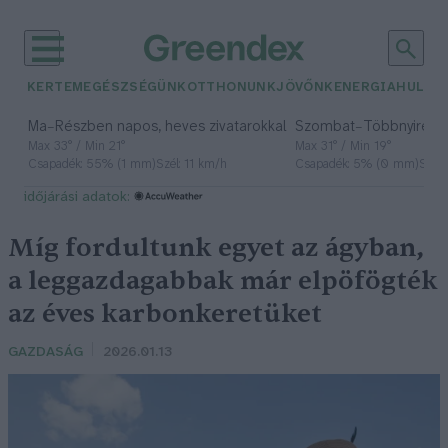
KERTEM
EGÉSZSÉGÜNK
OTTHONUNK
JÖVŐNK
ENERGIA
HULLA
–
–
Ma
Részben napos, heves zivatarokkal
Szombat
Többnyire n
Max 33° / Min 21°
Max 31° / Min 19°
Csapadék: 55% (1 mm)
Szél: 11 km/h
Csapadék: 5% (0 mm)
Szél:
időjárási adatok:
Míg fordultunk egyet az ágyban,
a leggazdagabbak már elpöfögték
az éves karbonkeretüket
GAZDASÁG
2026.01.13