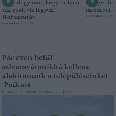
„Mindegy már, hogy milyen
A vegetáci
víz, csak víz legyen” |
az ember 
Holnapután
Greendex
29:5
Greendex
55:58
Pár éven belül
szivacsvárosokká kellene
alakítanunk a településeinket –
Podcast
Novák Zsombor
2 perc
PODCAST