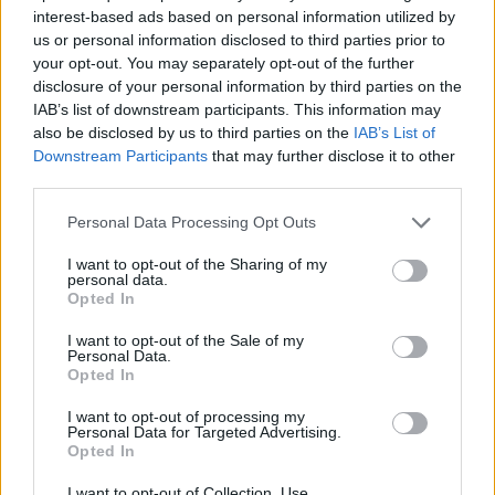
Ezt a növényt már az őskorban is ismerték, a népi gyógyászatban
interest-based ads based on personal information utilized by
pedig ma is számos betegség ellen használják.
us or personal information disclosed to third parties prior to
your opt-out. You may separately opt-out of the further
disclosure of your personal information by third parties on the
Születésnapi programokkal várja a
IAB’s list of downstream participants. This information may
hétvégén a közönséget a 160 éves
also be disclosed by us to third parties on the
IAB’s List of
Downstream Participants
that may further disclose it to other
Fővárosi Állatkert
third parties.
ÉLŐ BOLYGÓNK
Personal Data Processing Opt Outs
Szedd magad őszibarack: itt vannak
I want to opt-out of the Sharing of my
personal data.
a legjobb lelőhelyek!
Opted In
SZEMLE
I want to opt-out of the Sale of my
Personal Data.
Opted In
I want to opt-out of processing my
Personal Data for Targeted Advertising.
Opted In
I want to opt-out of Collection, Use,