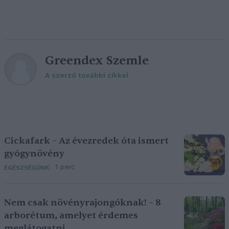
Greendex Szemle
A szerző további cikkei
Cickafark – Az évezredek óta ismert
gyógynövény
1 perc
EGÉSZSÉGÜNK
Nem csak növényrajongóknak! – 8
arborétum, amelyet érdemes
meglátogatni