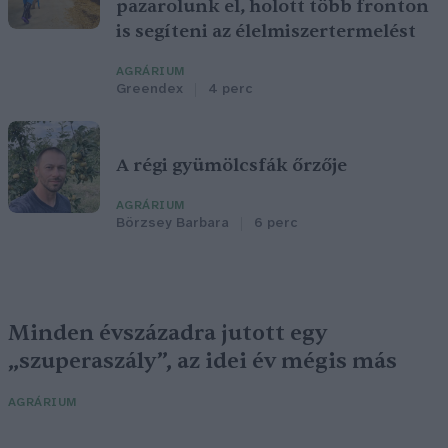
pazarolunk el, holott több fronton
is segíteni az élelmiszertermelést
AGRÁRIUM
Greendex
4 perc
A régi gyümölcsfák őrzője
AGRÁRIUM
Börzsey Barbara
6 perc
Minden évszázadra jutott egy
„szuperaszály”, az idei év mégis más
AGRÁRIUM