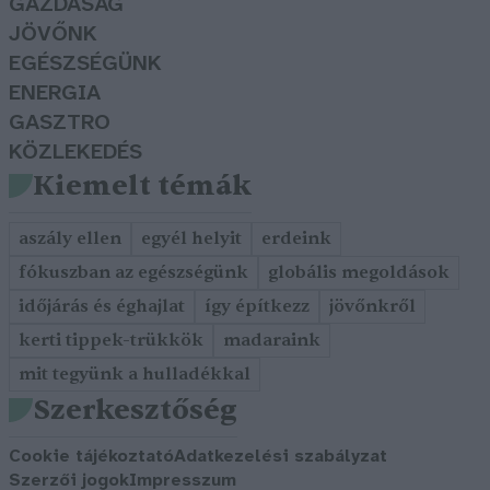
GAZDASÁG
JÖVŐNK
EGÉSZSÉGÜNK
ENERGIA
GASZTRO
KÖZLEKEDÉS
Kiemelt témák
aszály ellen
egyél helyit
erdeink
fókuszban az egészségünk
globális megoldások
időjárás és éghajlat
így építkezz
jövőnkről
kerti tippek-trükkök
madaraink
mit tegyünk a hulladékkal
Szerkesztőség
Cookie tájékoztató
Adatkezelési szabályzat
Szerzői jogok
Impresszum