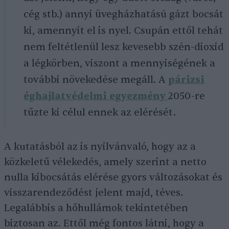
cég stb.) annyi üvegházhatású gázt bocsát
ki, amennyit el is nyel. Csupán ettől tehát
nem feltétlenül lesz kevesebb szén-dioxid
a légkörben, viszont a mennyiségének a
további növekedése megáll. A
párizsi
éghajlatvédelmi egyezmény
2050-re
tűzte ki célul ennek az elérését.
A kutatásból az is nyilvánvaló, hogy az a
közkeletű vélekedés, amely szerint a netto
nulla kibocsátás elérése gyors változásokat és
visszarendeződést jelent majd, téves.
Legalábbis a hőhullámok tekintetében
biztosan az. Ettől még fontos látni, hogy a