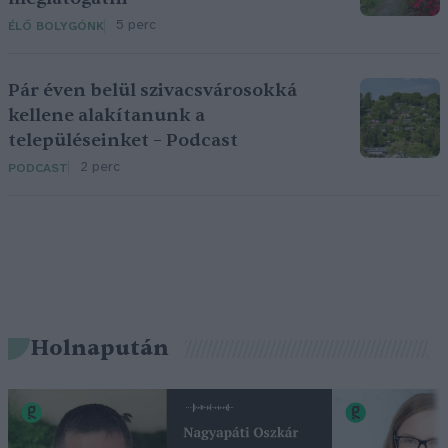
5 perc
ÉLŐ BOLYGÓNK
Pár éven belül szivacsvárosokká
kellene alakítanunk a
településeinket – Podcast
2 perc
PODCAST
Holnapután