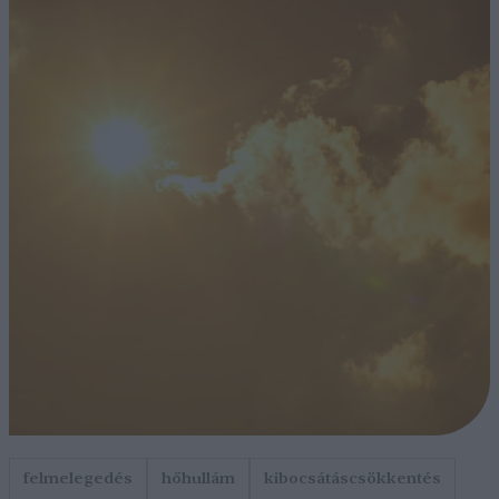
felmelegedés
hőhullám
kibocsátáscsökkentés