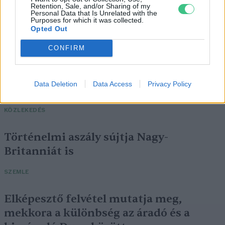
Retention, Sale, and/or Sharing of my
Personal Data that Is Unrelated with the
Purposes for which it was collected.
Opted Out
CONFIRM
Négy éven belül valósággá válhatnak az
Data Deletion
Data Access
Privacy Policy
elektromos repülőjáratok Európában
KÖZLEKEDÉS
Történelmi aszály sújtja Nagy-
Britanniát is
SZEMLE
Elképesztő felvétel mutatja meg,
mekkora a különbség az áradó és a