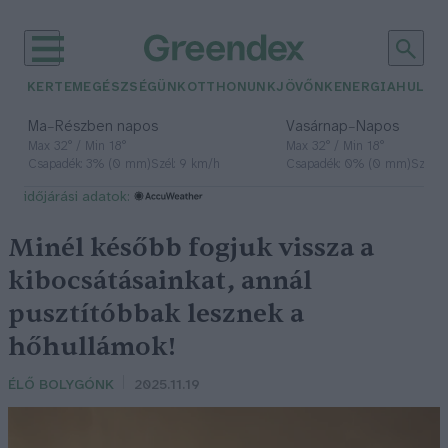
KERTEM
EGÉSZSÉGÜNK
OTTHONUNK
JÖVŐNK
ENERGIA
HULLA
–
–
Ma
Részben napos
Vasárnap
Napos
Max 32° / Min 18°
Max 32° / Min 18°
Csapadék: 3% (0 mm)
Szél: 9 km/h
Csapadék: 0% (0 mm)
Szél: 
időjárási adatok:
Minél később fogjuk vissza a
kibocsátásainkat, annál
pusztítóbbak lesznek a
hőhullámok!
ÉLŐ BOLYGÓNK
2025.11.19