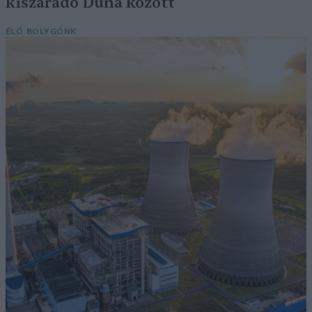
kiszáradó Duna között
ÉLŐ BOLYGÓNK