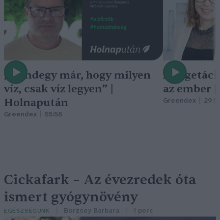
„Mindegy már, hogy milyen
A vegetáci
víz, csak víz legyen” |
az ember 
Holnapután
Greendex
29:5
Greendex
55:58
Cickafark – Az évezredek óta
ismert gyógynövény
Börzsey Barbara
1 perc
EGÉSZSÉGÜNK