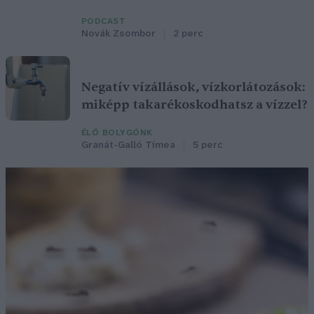
PODCAST
Novák Zsombor
2 perc
Negatív vízállások, vízkorlátozások:
miképp takarékoskodhatsz a vízzel?
ÉLŐ BOLYGÓNK
Granát-Galló Tímea
5 perc