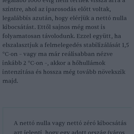
legalább 1000 évig nem térnek vissza arra a
szintre, ahol az iparosodás előtt voltak,
legalábbis azután, hogy elérjük a nettó nulla
kibocsátást. Ettől sajnos még most is
folyamatosan távolodunk. Ezzel együtt, ha
elszalasztjuk a felmelegedés stabilizálását 1,5
°C-on – vagy ma már reálisabban nézve
inkább 2 °C-on –, akkor a hőhullámok
intenzitása és hossza még tovább növekszik
majd.
A nettó nulla vagy nettó zéró kibocsátás
azt jelenti, hogy egy adott ország (város,