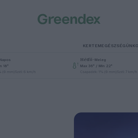
KERTEM
EGÉSZSÉGÜNK
Hétfő
–
Napos
Meleg
n 18°
Max 36° / Min 22°
% (0 mm)
Szél: 6 km/h
Csapadék: 1% (0 mm)
Szél: 7 km/h