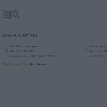
2026. AUGUSZTUS 8.
Ma
–
Vasárnap
–
Részben napos
Max 32° / Min 18°
Max 32° / Mi
Csapadék: 3% (0 mm)
Szél: 9 km/h
Csapadék: 0
időjárási adatok: