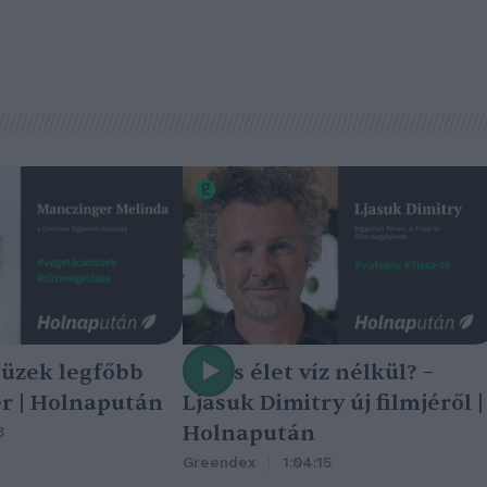
tüzek legfőbb
Nincs élet víz nélkül? –
r | Holnapután
Ljasuk Dimitry új filmjéről |
Holnapután
3
Greendex
1:04:15