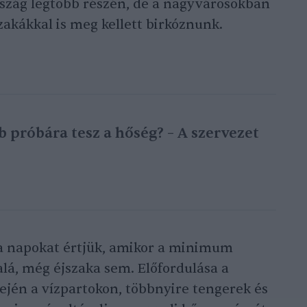
rszág legtöbb részén, de a nagyvárosokban
akákkal is meg kellett birkóznunk.
 próbára tesz a hőség? – A szervezet
 a napokat értjük, amikor a minimum
lá, még éjszaka sem. Előfordulása a
ején a vízpartokon, többnyire tengerek és