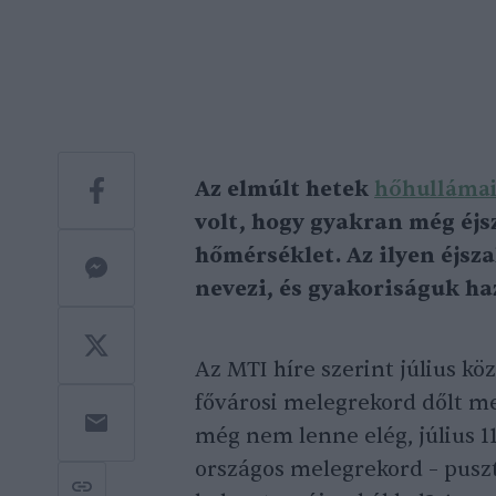
Az elmúlt hetek
hőhulláma
volt, hogy gyakran még éjs
hőmérséklet. Az ilyen éjs
nevezi, és gyakoriságuk ha
Az MTI híre szerint július kö
fővárosi melegrekord dőlt me
még nem lenne elég, július 1
országos melegrekord – pusz