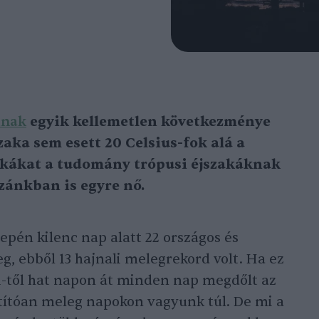
inak
egyik kellemetlen következménye
zaka sem esett 20 Celsius-fok alá a
zakákat a tudomány trópusi éjszakáknak
zánkban is egyre nő.
zepén kilenc nap alatt 22 országos és
g, ebből 13 hajnali melegrekord volt. Ha ez
1-től hat napon át minden nap megdőlt az
títóan meleg napokon vagyunk túl. De mi a