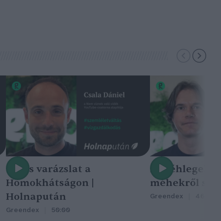
Nincs varázslat a
A méhlegelő 
Homokhátságon |
méhekről szól
Holnapután
Greendex
46:47
Greendex
50:00