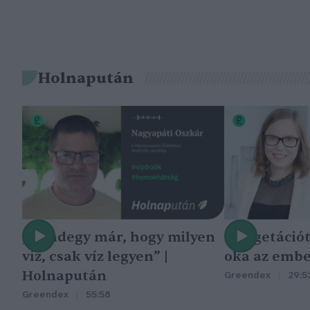
Holnapután
„Mindegy már, hogy milyen
A vegetáció
víz, csak víz legyen” |
oka az embe
Holnapután
Greendex
29:5
Greendex
55:58