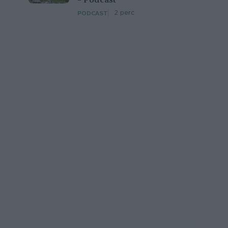
– Podcast
2 perc
PODCAST