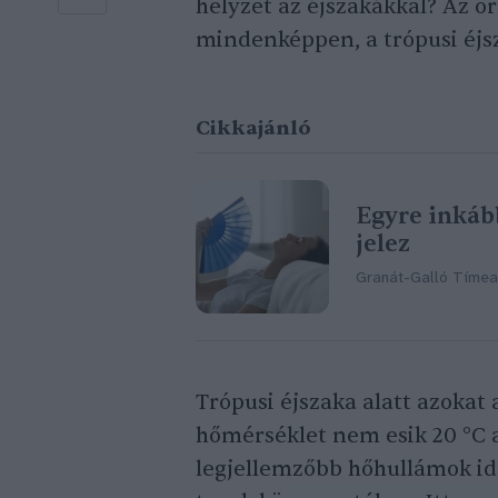
helyzet az éjszakákkal? Az o
mindenképpen, a trópusi éjsz
Cikkajánló
Egyre inkább
jelez
Granát-Galló Tímea
Trópusi éjszaka alatt azokat
hőmérséklet nem esik 20 °C a
legjellemzőbb hőhullámok id