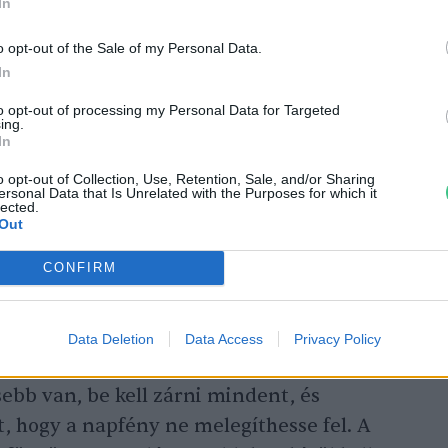
In
o opt-out of the Sale of my Personal Data.
In
változás elleni lépések fokozásával tudunk
i éjszakák száma emelkedjen, de azzal is
to opt-out of processing my Personal Data for Targeted
ing.
yezetünket megpróbáljuk minél jobban
In
több cikkben írtunk róla, a városi
o opt-out of Collection, Use, Retention, Sale, and/or Sharing
ersonal Data that Is Unrelated with the Purposes for which it
 parkok és szivacsváros-megoldások
lected.
Out
kkentheti a hőmérsékletet.
CONFIRM
ktika létezik
, amivel valamivel élhetőbbé
g azokon az éjszakákon is érdemes alaposan
Data Deletion
Data Access
Privacy Policy
felett marad a hőmérséklet. Aztán
ebb van, be kell zárni mindent, és
st, hogy a napfény ne melegíthesse fel. A