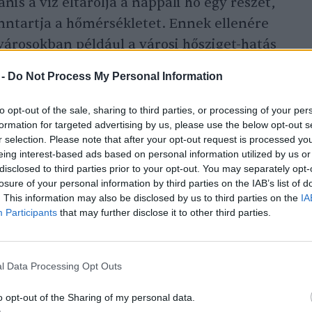
nis a víz eltárolja a nappali hő egy részét,
nntartja a hőmérsékletet. Ennek ellenére
városokban például a városi hősziget-hatás
 -
Do Not Process My Personal Information
to opt-out of the sale, sharing to third parties, or processing of your per
dapesten 1981 és 2010 közötti időszakot
formation for targeted advertising by us, please use the below opt-out s
3 ilyen nap volt egy évben, azonban a
r selection. Please note that after your opt-out request is processed y
eing interest-based ads based on personal information utilized by us or
lkedő tendenciát mutat. A
becslések
disclosed to third parties prior to your opt-out. You may separately opt-
dőszakban akár 29–54 trópusi éjszakára is
losure of your personal information by third parties on the IAB’s list of
s persze a nappali) hőmérsékletet azonban
. This information may also be disclosed by us to third parties on the
IA
Participants
that may further disclose it to other third parties.
, hanem a helyi infrastruktúra, a beépített
yzet is befolyásolhatja.
l Data Processing Opt Outs
o opt-out of the Sharing of my personal data.
kezni a trópusi éjszakák