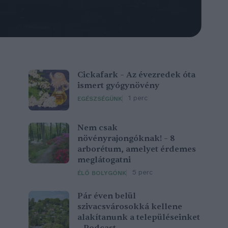
Cickafark – Az évezredek óta
ismert gyógynövény
1 perc
EGÉSZSÉGÜNK
Nem csak
növényrajongóknak! – 8
arborétum, amelyet érdemes
meglátogatni
5 perc
ÉLŐ BOLYGÓNK
Pár éven belül
szivacsvárosokká kellene
alakítanunk a településeinket