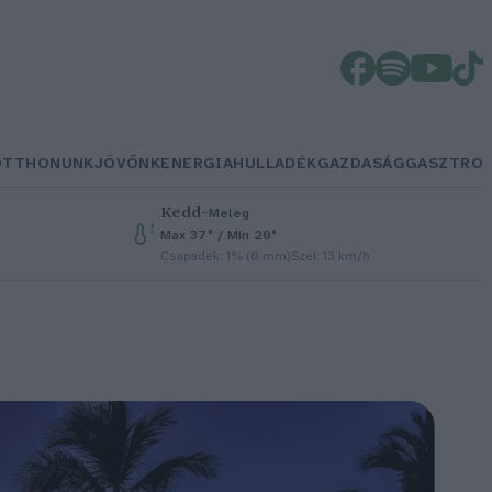
OTTHONUNK
JÖVŐNK
ENERGIA
HULLADÉK
GAZDASÁG
GASZTRO
Kedd
–
Meleg
Max 37° / Min 20°
Csapadék: 1% (0 mm)
Szél: 13 km/h