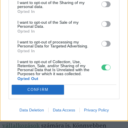
I want to opt-out of the Sharing of my
területek nemcsak élelmiszer-termelő helyek,
personal data.
Opted In
hanem élőhelyek is, amelyekre egyébként
I want to opt-out of the Sale of my
óriási szükségünk van a termelésben.
Personal Data.
Opted In
I want to opt-out of processing my
Az ökológiai gazdálkodás támogatja a beporzó
Personal Data for Targeted Advertising.
Opted In
rovarokat, a madárfajokat, a talajlakó
élőlényeket és a természetes ökológiai
I want to opt-out of Collection, Use,
Retention, Sale, and/or Sharing of my
kapcsolatokat. Mindez pedig egy egészen
Personal Data that Is Unrelated with the
Purposes for which it was collected.
más, új minőséget hoz magával.
Opted Out
CONFIRM
Végül az ökológiai gazdálkodás társadalmi
jelentőségét is számba kell vennünk, hiszen
Data Deletion
Data Access
Privacy Policy
ez rengeteg új kaput nyit meg a
kisebb
vállalkozások
számára is. Könnyebben