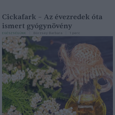
Cickafark – Az évezredek óta
ismert gyógynövény
Börzsey Barbara
1 perc
EGÉSZSÉGÜNK