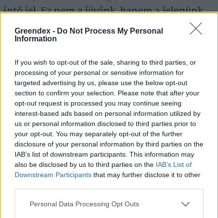
intő jel. Ez nem a jövőnk, hanem a jelenünk.
Hőstressz, kiszámíthatatlan
Greendex -
Do Not Process My Personal
csapadékmennyiség és aszály: erre lehet
Information
válasz az ellenállóbb növényzet, a
If you wish to opt-out of the sale, sharing to third parties, or
változatosság, így a termőterületek is jobban
processing of your personal or sensitive information for
alkalmazkodhatnak a helyi körülményekhez.
targeted advertising by us, please use the below opt-out
section to confirm your selection. Please note that after your
opt-out request is processed you may continue seeing
interest-based ads based on personal information utilized by
Cikkajánló
us or personal information disclosed to third parties prior to
your opt-out. You may separately opt-out of the further
disclosure of your personal information by third parties on the
Reziliencia: ez az, ami nélkül
IAB’s list of downstream participants. This information may
nem élhet túl a kerted (sem)
also be disclosed by us to third parties on the
IAB’s List of
Downstream Participants
that may further disclose it to other
Granát-Galló Tímea
third parties.
Personal Data Processing Opt Outs
Azt is látnunk kell, hogy a mezőgazdasági