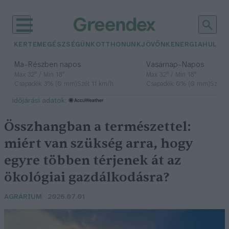
KERTEM
EGÉSZSÉGÜNK
OTTHONUNK
JÖVŐNK
ENERGIA
HULLA
–
–
Ma
Részben napos
Vasárnap
Napos
Max 32° / Min 18°
Max 32° / Min 18°
Csapadék: 3% (0 mm)
Szél: 11 km/h
Csapadék: 0% (0 mm)
Szél: 
időjárási adatok:
Összhangban a természettel:
miért van szükség arra, hogy
egyre többen térjenek át az
ökológiai gazdálkodásra?
AGRÁRIUM
2026.07.01