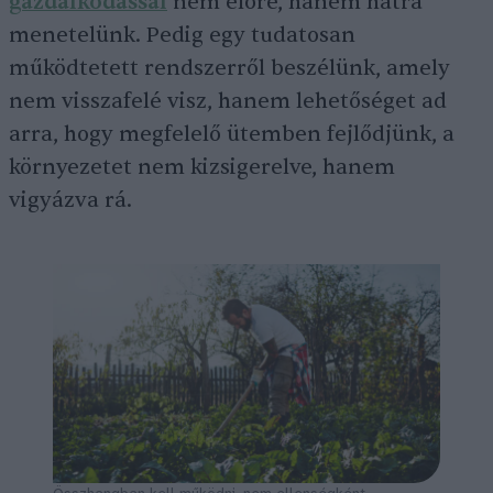
gazdálkodással
nem előre, hanem hátra
menetelünk. Pedig egy tudatosan
működtetett rendszerről beszélünk, amely
nem visszafelé visz, hanem lehetőséget ad
arra, hogy megfelelő ütemben fejlődjünk, a
környezetet nem kizsigerelve, hanem
vigyázva rá.