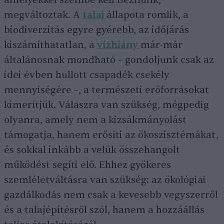
amelyekkel szembe kell néznünk,
megváltoztak. A
talaj
állapota romlik, a
biodiverzitás egyre gyérebb, az időjárás
kiszámíthatatlan, a
vízhiány
már-már
általánosnak mondható – gondoljunk csak az
idei évben hullott csapadék csekély
mennyiségére –, a természeti erőforrásokat
kimerítjük. Válaszra van szükség, mégpedig
olyanra, amely nem a kizsákmányolást
támogatja, hanem erősíti az ökoszisztémákat,
és sokkal inkább a velük összehangolt
működést segíti elő. Ehhez gyökeres
szemléletváltásra van szükség: az ökológiai
gazdálkodás nem csak a kevesebb vegyszerről
és a talajépítésről szól, hanem a hozzáállás