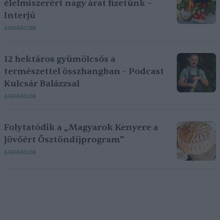
élelmiszerért nagy árat fizetünk –
Interjú
AGRÁRIUM
12 hektáros gyümölcsös a
természettel összhangban – Podcast
Kulcsár Balázzsal
AGRÁRIUM
Folytatódik a „Magyarok Kenyere a
Jövőért Ösztöndíjprogram”
AGRÁRIUM