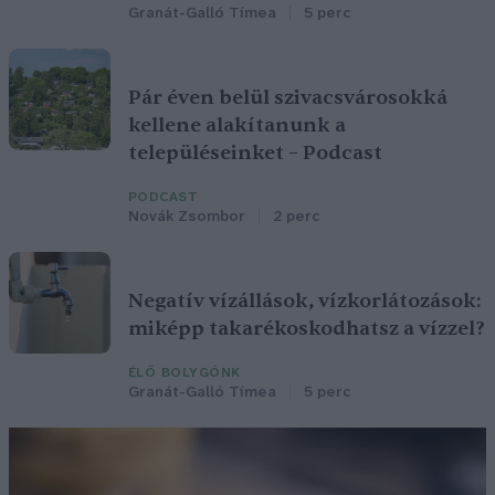
Granát-Galló Tímea
5 perc
Pár éven belül szivacsvárosokká
kellene alakítanunk a
településeinket – Podcast
PODCAST
Novák Zsombor
2 perc
Negatív vízállások, vízkorlátozások:
miképp takarékoskodhatsz a vízzel?
ÉLŐ BOLYGÓNK
Granát-Galló Tímea
5 perc