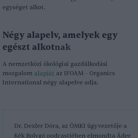
egységet alkot.
Négy alapelv, amelyek egy
egészt alkot
nak
A nemzetközi ökológiai gazdálkodási
mozgalom
alapját
az IFOAM – Organics
International négy alapelve adja.
Dr. Dexler Dóra, az ÖMKI ügyvezetője a
Kék Bolygó podcastjében elmondta Áder