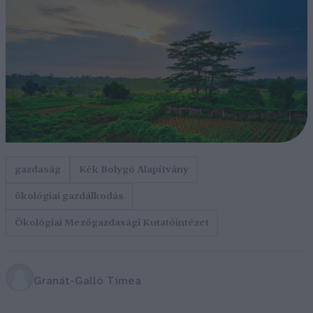
gazdaság
Kék Bolygó Alapítvány
ökológiai gazdálkodás
Ökológiai Mezőgazdasági Kutatóintézet
Granát-Galló Tímea