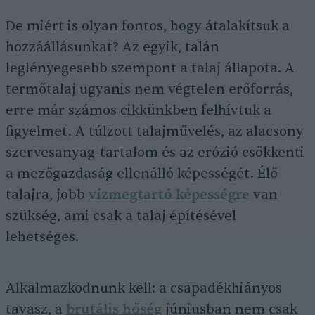
De miért is olyan fontos, hogy átalakítsuk a
hozzáállásunkat? Az egyik, talán
leglényegesebb szempont a talaj állapota. A
termőtalaj ugyanis nem végtelen erőforrás,
erre már számos cikkünkben felhívtuk a
figyelmet. A túlzott talajművelés, az alacsony
szervesanyag-tartalom és az erózió csökkenti
a mezőgazdaság ellenálló képességét. Élő
talajra, jobb
vízmegtartó képességre
van
szükség, ami csak a talaj építésével
lehetséges.
Alkalmazkodnunk kell: a csapadékhiányos
tavasz, a
brutális hőség
júniusban nem csak