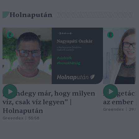
Holnapután
„Mindegy már, hogy milyen
A vegetáci
víz, csak víz legyen” |
az ember 
Holnapután
Greendex
29:5
Greendex
55:58