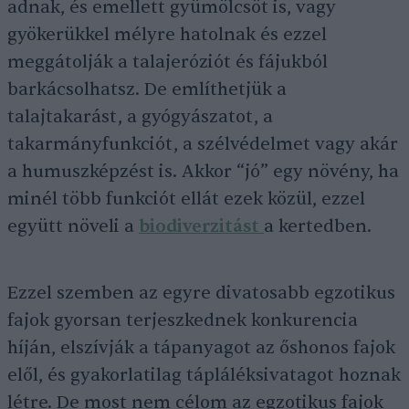
adnak, és emellett gyümölcsöt is, vagy
gyökerükkel mélyre hatolnak és ezzel
meggátolják a talajeróziót és fájukból
barkácsolhatsz. De említhetjük a
talajtakarást, a gyógyászatot, a
takarmányfunkciót, a szélvédelmet vagy akár
a humuszképzést is. Akkor “jó” egy növény, ha
minél több funkciót ellát ezek közül, ezzel
együtt növeli a
biodiverzitást
a kertedben.
Ezzel szemben az egyre divatosabb egzotikus
fajok gyorsan terjeszkednek konkurencia
híján, elszívják a tápanyagot az őshonos fajok
elől, és gyakorlatilag tápláléksivatagot hoznak
létre. De most nem célom az egzotikus fajok