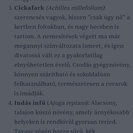
Cickafark
(Achillea millefolium)
:
szerencsés vagyok, hiszen “csak úgy nő” a
kertben foltokban, és nagy becsben is
tartom. A nemesítések végett ma már
megannyi színváltozata ismert, és igen
divatossá vált ez a gyakorlatilag
elnyűhetetlen évelő. Csodás gyógynövény,
könnyen szárítható és sokoldalúan
felhasználható, természetesen a rovarok
is imádják.
Indás ínfű
(
Ajuga reptans
): Alacsony,
talajon kúszó növény, amely árnyékosabb
helyeken is rendkívül gyorsan terjed.
Tavasz végén hozza sűrű, kék