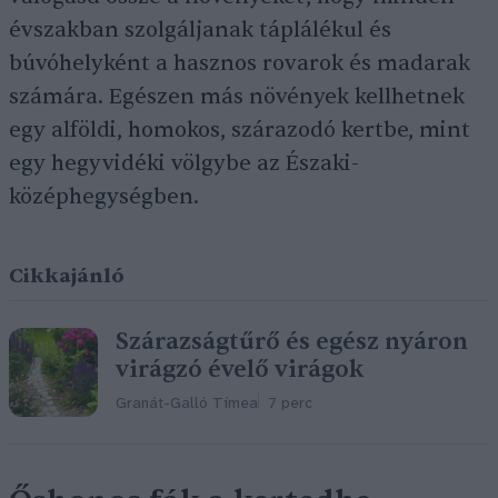
évszakban szolgáljanak táplálékul és
búvóhelyként a hasznos rovarok és madarak
számára. Egészen más növények kellhetnek
egy alföldi, homokos, szárazodó kertbe, mint
egy hegyvidéki völgybe az Északi-
középhegységben.
Cikkajánló
Szárazságtűrő és egész nyáron
virágzó évelő virágok
Granát-Galló Tímea
7 perc