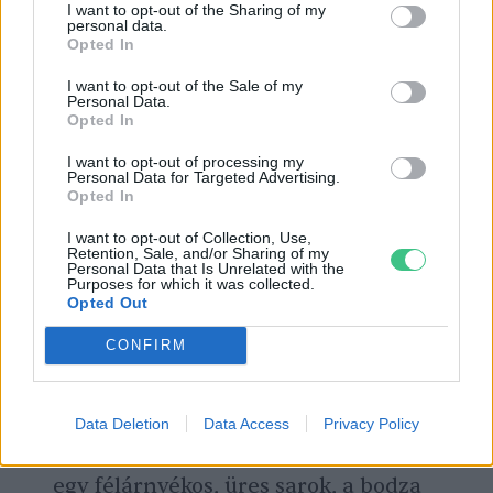
I want to opt-out of the Sharing of my
Kép: canva
personal data.
Opted In
Húsos som
(
Cornus mas
): Az egyik
I want to opt-out of the Sale of my
legjobb kerti cserje, mely már
Personal Data.
Opted In
márciusban sárgán virágzik (méhlegelő
I want to opt-out of processing my
funkció), ősszel pedig ehető, finom
Personal Data for Targeted Advertising.
Opted In
vitaminforrást (somlekvár, szörp)
szüretelhetsz róla.
I want to opt-out of Collection, Use,
Retention, Sale, and/or Sharing of my
Personal Data that Is Unrelated with the
Közönséges mogyoró
(
Corylus avellana
):
Purposes for which it was collected.
Opted Out
Szélvédőnek vagy belátásgátlónak
tökéletes, szép és hasznos cserje, mely
CONFIRM
nem csak terméseivel, hanem vesszőivel
is segíti kerted.
Data Deletion
Data Access
Privacy Policy
Fekete bodza
(
Sambucus nigra
): Ha van
egy félárnyékos, üres sarok, a bodza