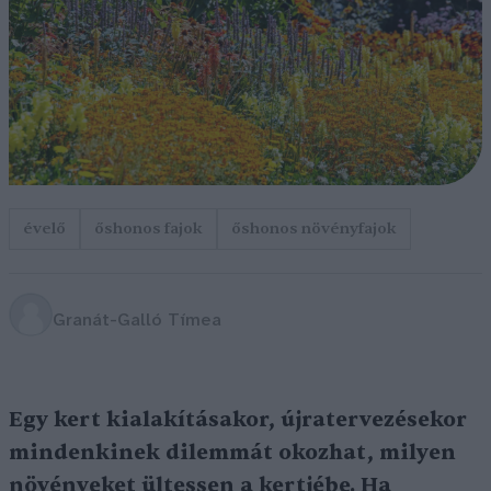
évelő
őshonos fajok
őshonos növényfajok
Granát-Galló Tímea
Egy kert kialakításakor, újratervezésekor
mindenkinek dilemmát okozhat, milyen
növényeket ültessen a kertjébe. Ha