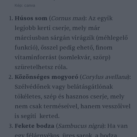
Kép: canva
Húsos som
(
Cornus mas
): Az egyik
legjobb kerti cserje, mely már
márciusban sárgán virágzik (méhlegelő
funkció), ősszel pedig ehető, finom
vitaminforrást (somlekvár, szörp)
szüretelhetsz róla.
Közönséges mogyoró
(
Corylus avellana
):
Szélvédőnek vagy belátásgátlónak
tökéletes, szép és hasznos cserje, mely
nem csak terméseivel, hanem vesszőivel
is segíti kerted.
Fekete bodza
(
Sambucus nigra
): Ha van
egy félárnyékos, üres sarok, a bodza