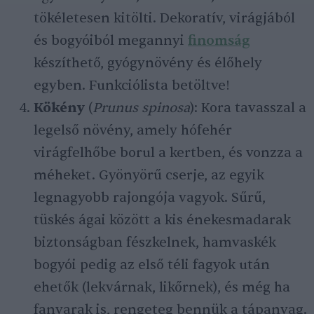
tökéletesen kitölti. Dekoratív, virágjából
és bogyóiból megannyi
finomság
készíthető, gyógynövény és élőhely
egyben. Funkciólista betöltve!
Kökény
(
Prunus spinosa
): Kora tavasszal a
legelső növény, amely hófehér
virágfelhőbe borul a kertben, és vonzza a
méheket. Gyönyörű cserje, az egyik
legnagyobb rajongója vagyok. Sűrű,
tüskés ágai között a kis énekesmadarak
biztonságban fészkelnek, hamvaskék
bogyói pedig az első téli fagyok után
ehetők (lekvárnak, likőrnek), és még ha
fanyarak is, rengeteg bennük a tápanyag.