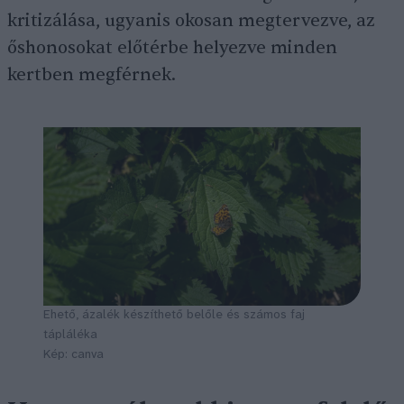
kritizálása, ugyanis okosan megtervezve, az
őshonosokat előtérbe helyezve minden
kertben megférnek.
Ehető, ázalék készíthető belőle és számos faj
tápláléka
Kép: canva