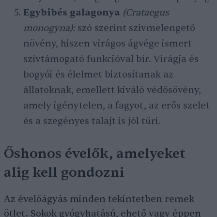
Egybibés galagonya
(Crataegus
monogyna):
szó szerint szívmelengető
növény, hiszen virágos ágvége ismert
szívtámogató funkcióval bír. Virágja és
bogyói és élelmet biztosítanak az
állatoknak, emellett kiváló védősövény,
amely igénytelen, a fagyot, az erős szelet
és a szegényes talajt is jól tűri.
Őshonos évelők, amelyeket
alig kell gondozni
Az évelőágyás minden tekintetben remek
ötlet. Sokok gyógyhatású, ehető vagy éppen