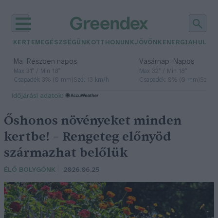
KERTEM
EGÉSZSÉGÜNK
OTTHONUNK
JÖVŐNK
ENERGIA
HULLA
–
–
Ma
Részben napos
Vasárnap
Napos
Max 31° / Min 18°
Max 32° / Min 18°
Csapadék: 3% (0 mm)
Szél: 13 km/h
Csapadék: 0% (0 mm)
Szél: 
időjárási adatok:
Őshonos növényeket minden
kertbe! – Rengeteg előnyöd
származhat belőlük
ÉLŐ BOLYGÓNK
2026.06.25