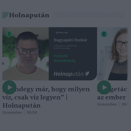
Holnapután
„Mindegy már, hogy milyen
A vegetáci
víz, csak víz legyen” |
az ember 
Holnapután
Greendex
29:5
Greendex
55:58