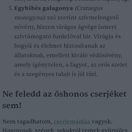
Egybibés galagonya
(Crataegus
monogyna):
szó szerint szívmelengető
növény, hiszen virágos ágvége ismert
szívtámogató funkcióval bír. Virágja és
bogyói és élelmet biztosítanak az
állatoknak, emellett kiváló védősövény,
amely igénytelen, a fagyot, az erős szelet
és a szegényes talajt is jól tűri.
Ne feledd az őshonos cserjéket
sem!
Nem tagadhatom,
cserjemániás
vagyok.
Hasznosak, szépek, sokukról remek gyümölcs