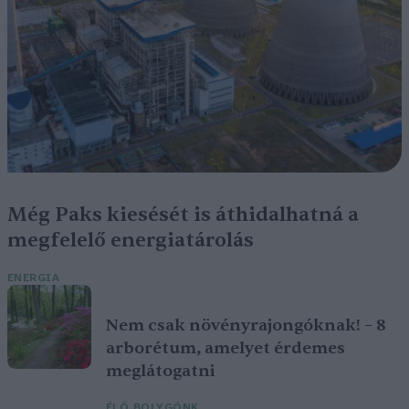
Még Paks kiesését is áthidalhatná a
megfelelő energiatárolás
ENERGIA
Nem csak növényrajongóknak! – 8
arborétum, amelyet érdemes
meglátogatni
ÉLŐ BOLYGÓNK