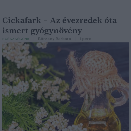
Cickafark – Az évezredek óta
ismert gyógynövény
Börzsey Barbara
1 perc
EGÉSZSÉGÜNK