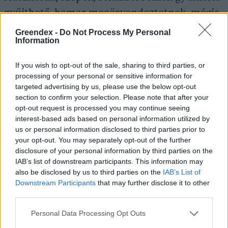
gyűjthető, hamar megörvendeztetnek, mégis
türelemre intenek és nem utolsó sorban
Greendex -
Do Not Process My Personal
Information
rengeteg élőlény számára nyújtanak
élőhelyet. Az erdőkert szintjeiben pedig
If you wish to opt-out of the sale, sharing to third parties, or
kiemelkedő szerepük van, úgy vélem, egy
processing of your personal or sensitive information for
targeted advertising by us, please use the below opt-out
kertből sem hiányozhatnak.
section to confirm your selection. Please note that after your
opt-out request is processed you may continue seeing
interest-based ads based on personal information utilized by
us or personal information disclosed to third parties prior to
your opt-out. You may separately opt-out of the further
disclosure of your personal information by third parties on the
IAB’s list of downstream participants. This information may
also be disclosed by us to third parties on the
IAB’s List of
Downstream Participants
that may further disclose it to other
third parties.
Personal Data Processing Opt Outs
A galagonya fantasztikus növény