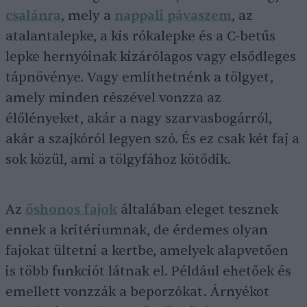
csalánra
, mely a
nappali pávaszem
, az
atalantalepke, a kis rókalepke és a C-betűs
lepke hernyóinak kizárólagos vagy elsődleges
tápnövénye. Vagy említhetnénk a tölgyet,
amely minden részével vonzza az
élőlényeket, akár a nagy szarvasbogárról,
akár a szajkóról legyen szó. És ez csak két faj a
sok közül, ami a tölgyfához kötődik.
Az
őshonos fajok
általában eleget tesznek
ennek a kritériumnak, de érdemes olyan
fajokat ültetni a kertbe, amelyek alapvetően
is több funkciót látnak el. Például ehetőek és
emellett vonzzák a beporzókat. Árnyékot