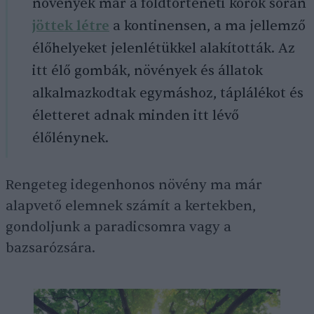
növények már a földtörténeti korok során
jöttek létre
a kontinensen, a ma jellemző
élőhelyeket jelenlétükkel alakították. Az
itt élő gombák, növények és állatok
alkalmazkodtak egymáshoz, táplálékot és
életteret adnak minden itt lévő
élőlénynek.
Rengeteg idegenhonos növény ma már
alapvető elemnek számít a kertekben,
gondoljunk a paradicsomra vagy a
bazsarózsára.