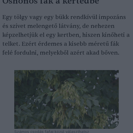
Őshonos fák a kertedbe
Egy tölgy vagy egy bükk rendkívül impozáns
és szívet melengető látvány, de nehezen
képzelhetjük el egy kertben, hiszen kinőheti a
telket. Ezért érdemes a kisebb méretű fák
felé fordulni, melyekből azért akad bőven.
Számos csodás fafaj közül választhatsz