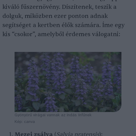
kiváló fűszernövény. Díszítenek, teszik a
dolguk, miközben ezer ponton adnak
segítséget a kertben élők számára. Íme egy
kis “csokor”, amelyből érdemes válogatni:
Gyönyörű virágai vannak az indás ínfűnek
Kép: canva
Mezei zsálya
(
Salvia pratensis
):