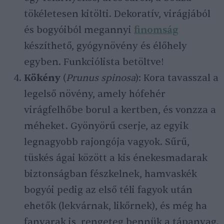
tökéletesen kitölti. Dekoratív, virágjából
és bogyóiból megannyi
finomság
készíthető, gyógynövény és élőhely
egyben. Funkciólista betöltve!
Kökény
(
Prunus spinosa
): Kora tavasszal a
legelső növény, amely hófehér
virágfelhőbe borul a kertben, és vonzza a
méheket. Gyönyörű cserje, az egyik
legnagyobb rajongója vagyok. Sűrű,
tüskés ágai között a kis énekesmadarak
biztonságban fészkelnek, hamvaskék
bogyói pedig az első téli fagyok után
ehetők (lekvárnak, likőrnek), és még ha
fanyarak is, rengeteg bennük a tápanyag.