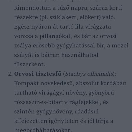
Kimondottan a tűző napra, száraz kerti
részekre (pl. sziklakert, előkert) való.
Egész nyáron át tartó lila virágzata
vonzza a pillangókat, és bár az orvosi
zsálya erősebb gyógyhatással bír, a mezei
zsályát is bátran használhatod
fűszerként.
Orvosi tisztesfű
(
Stachys officinalis
):
Kompakt növekedésű, abszolút kordában
tartható virágágyi növény, gyönyörű
rózsaszínes-bíbor virágfejekkel, és
szintén gyógynövény, ráadásul
kifejezetten igénytelen és jól bírja a
megpróbáltatásokat.