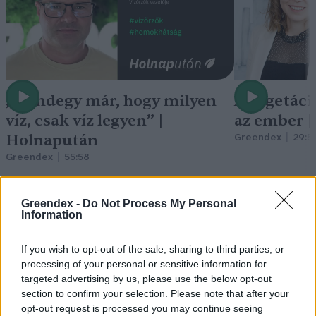
„Mindegy már, hogy milyen
A vegetáci
víz, csak víz legyen” |
az ember 
Holnapután
Greendex
29:5
Greendex
55:58
Greendex -
Do Not Process My Personal
Information
Cickafark – Az évezredek óta
If you wish to opt-out of the sale, sharing to third parties, or
processing of your personal or sensitive information for
ismert gyógynövény
targeted advertising by us, please use the below opt-out
section to confirm your selection. Please note that after your
Börzsey Barbara
1 perc
EGÉSZSÉGÜNK
opt-out request is processed you may continue seeing