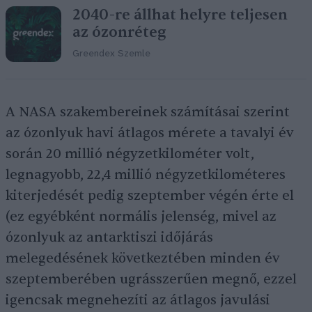
2040-re állhat helyre teljesen
az ózonréteg
Greendex Szemle
A NASA szakembereinek számításai szerint
az ózonlyuk havi átlagos mérete a tavalyi év
során 20 millió négyzetkilométer volt,
legnagyobb, 22,4 millió négyzetkilométeres
kiterjedését pedig szeptember végén érte el
(ez egyébként normális jelenség, mivel az
ózonlyuk az antarktiszi időjárás
melegedésének következtében minden év
szeptemberében ugrásszerűen megnő, ezzel
igencsak megnehezíti az átlagos javulási