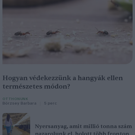
Hogyan védekezzünk a hangyák ellen
természetes módon?
OTTHONUNK
Börzsey Barbara
5 perc
Nyersanyag, amit millió tonna szám
pazarolunk el, holott több fronton