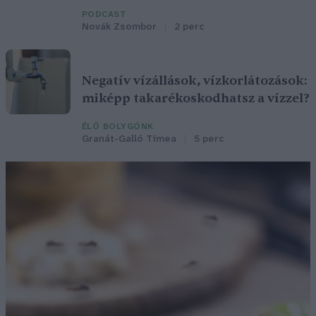
PODCAST
Novák Zsombor
2 perc
Negatív vízállások, vízkorlátozások:
miképp takarékoskodhatsz a vízzel?
ÉLŐ BOLYGÓNK
Granát-Galló Tímea
5 perc