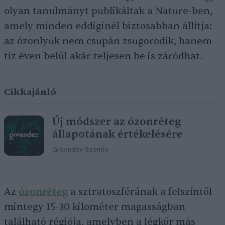
olyan tanulmányt publikáltak a Nature-ben,
amely minden eddiginél biztosabban állítja:
az ózonlyuk nem csupán zsugorodik, hanem
tíz éven belül akár teljesen be is záródhat.
Cikkajánló
Új módszer az ózonréteg
állapotának értékelésére
Greendex Szemle
Az
ózonréteg
a sztratoszférának a felszíntől
mintegy 15–30 kilométer magasságban
található régiója, amelyben a légkör más