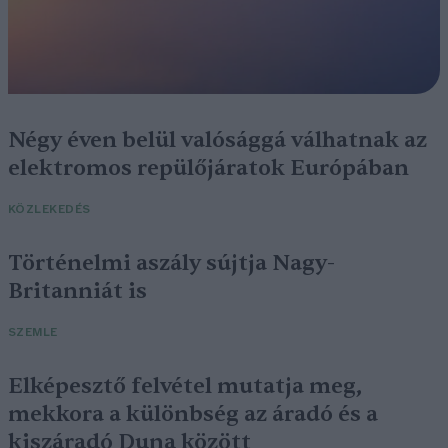
Négy éven belül valósággá válhatnak az
elektromos repülőjáratok Európában
KÖZLEKEDÉS
Történelmi aszály sújtja Nagy-
Britanniát is
SZEMLE
Elképesztő felvétel mutatja meg,
mekkora a különbség az áradó és a
kiszáradó Duna között