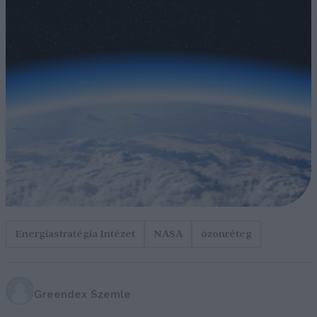
Energiastratégia Intézet
NASA
ózonréteg
Greendex Szemle