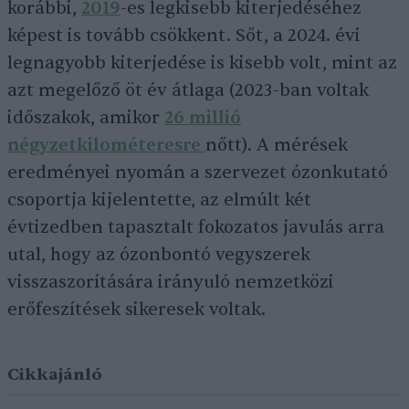
korábbi,
2019
-es legkisebb kiterjedéséhez
képest is tovább csökkent. Sőt, a 2024. évi
legnagyobb kiterjedése is kisebb volt, mint az
azt megelőző öt év átlaga (2023-ban voltak
időszakok, amikor
26 millió
négyzetkilométeresre
nőtt). A mérések
eredményei nyomán a szervezet ózonkutató
csoportja kijelentette, az elmúlt két
évtizedben tapasztalt fokozatos javulás arra
utal, hogy az ózonbontó vegyszerek
visszaszorítására irányuló nemzetközi
erőfeszítések sikeresek voltak.
Cikkajánló