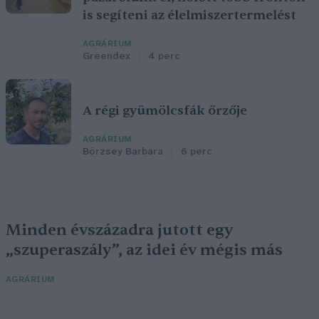
is segíteni az élelmiszertermelést
AGRÁRIUM
Greendex
4 perc
A régi gyümölcsfák őrzője
AGRÁRIUM
Börzsey Barbara
6 perc
Minden évszázadra jutott egy
„szuperaszály”, az idei év mégis más
AGRÁRIUM