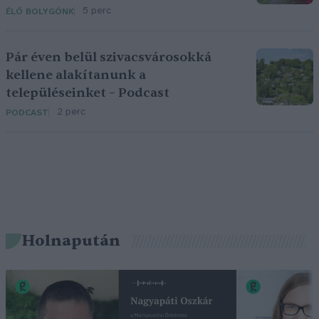
5 perc
ÉLŐ BOLYGÓNK
Pár éven belül szivacsvárosokká
kellene alakítanunk a
településeinket – Podcast
2 perc
PODCAST
Holnapután