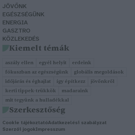
JÖVŐNK
EGÉSZSÉGÜNK
ENERGIA
GASZTRO
KÖZLEKEDÉS
Kiemelt témák
aszály ellen
egyél helyit
erdeink
fókuszban az egészségünk
globális megoldások
időjárás és éghajlat
így építkezz
jövőnkről
kerti tippek-trükkök
madaraink
mit tegyünk a hulladékkal
Szerkesztőség
Cookie tájékoztató
Adatkezelési szabályzat
Szerzői jogok
Impresszum