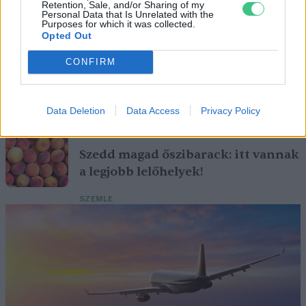
Retention, Sale, and/or Sharing of my
pedig ma is számos betegség ellen használják.
Personal Data that Is Unrelated with the
Purposes for which it was collected.
Opted Out
Születésnapi programokkal várja a
CONFIRM
hétvégén a közönséget a 160 éves
Fővárosi Állatkert
Data Deletion
Data Access
Privacy Policy
ÉLŐ BOLYGÓNK
Szedd magad őszibarack: itt vannak
a legjobb lelőhelyek!
SZEMLE