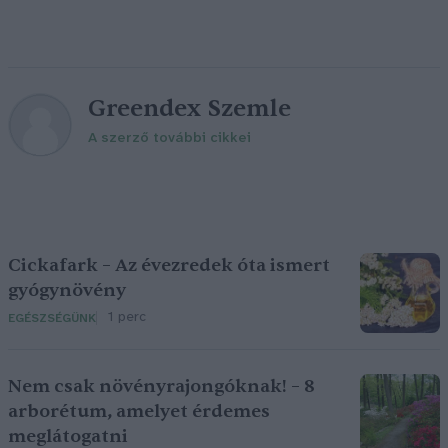
Greendex Szemle
A szerző további cikkei
Cickafark – Az évezredek óta ismert
gyógynövény
1 perc
EGÉSZSÉGÜNK
Nem csak növényrajongóknak! – 8
arborétum, amelyet érdemes
meglátogatni