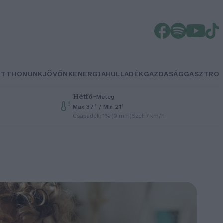
OTTHONUNK
JÖVŐNK
ENERGIA
HULLADÉK
GAZDASÁG
GASZTRO
Hétfő
–
Meleg
Max 37° / Min 21°
Csapadék: 1% (0 mm)
Szél: 7 km/h