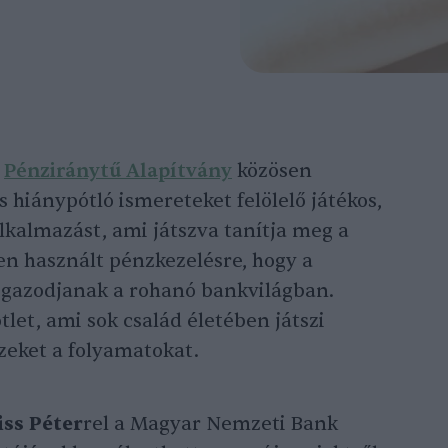
a
Pénziránytű Alapítvány
közösen
 hiánypótló ismereteket felölelő játékos,
kalmazást, ami játszva tanítja meg a
ben használt pénzkezelésre, hogy a
igazodjanak a rohanó bankvilágban.
let, ami sok család életében játszi
zeket a folyamatokat.
iss Péter
rel a Magyar Nemzeti Bank