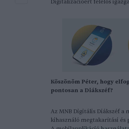
Digitalizációért felelős igaz
Köszönöm Péter, hogy elfo
pontosan a Diákszéf?
Az MNB Digitális Diákszéf a 
kihasználó megtakarítási és 
A mobilapplikáció használata 