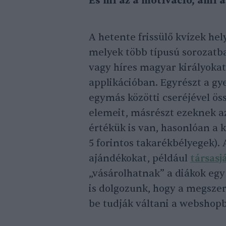
És mi az a motiváció, ami a
A hetente frissülő kvízek hel
melyek több típusú sorozatba
vagy híres magyar királyokat
applikációban. Egyrészt a gy
egymás közötti cseréjével ös
elemeit, másrészt ezeknek a
értékük is van, hasonlóan a k
5 forintos takarékbélyegek). 
ajándékokat, például
társasj
„vásárolhatnak” a diákok eg
is dolgozunk, hogy a megszer
be tudják váltani a webshopba