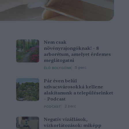
Nem csak
növényrajongóknak! – 8
arborétum, amelyet érdemes
meglátogatni
5 perc
ÉLŐ BOLYGÓNK
Pár éven belül
szivacsvárosokká kellene
alakítanunk a településeinket
– Podcast
2 perc
PODCAST
Negatív vízállások,
vízkorlátozások: miképp