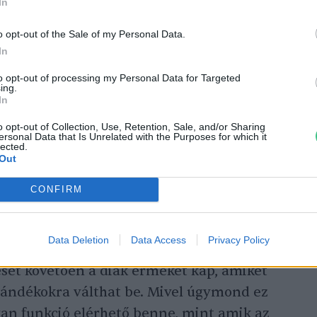
In
o opt-out of the Sale of my Personal Data.
In
to opt-out of processing my Personal Data for Targeted
ing.
In
 célunk az volt, hogy szórakoztató módon
o opt-out of Collection, Use, Retention, Sale, and/or Sharing
ersonal Data that Is Unrelated with the Purposes for which it
zügyi mobilapplikációk használatának
lected.
Out
, digitális és fenntarthatósági ismereteik is
atformon keresztül. A koncepció hasonlít a
CONFIRM
rős takarékbélyegek gyűjtéséhez, csak itt
k a diákok. Ezekért természetesen meg kell
Data Deletion
Data Access
Privacy Policy
mazásban elérhetők a fenti témákban
tését követően a diák érmeket kap, amiket
ajándékokra válthat be. Mivel úgymond ez
lyan funkció elérhető benne, mint amik az