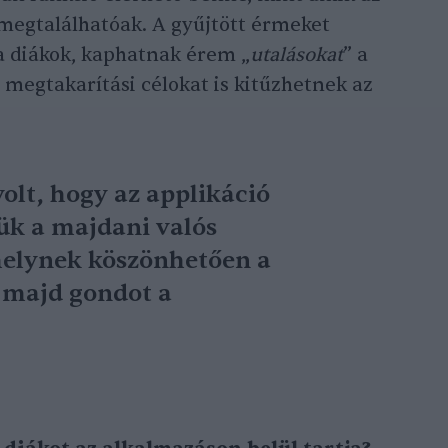
s megtalálhatóak. A gyűjtött érmeket
a diákok, kaphatnak érem „
utalásokat
” a
 megtakarítási célokat is kitűzhetnek az
lt, hogy az applikáció
ük a majdani valós
melynek köszönhetően a
 majd gondot a