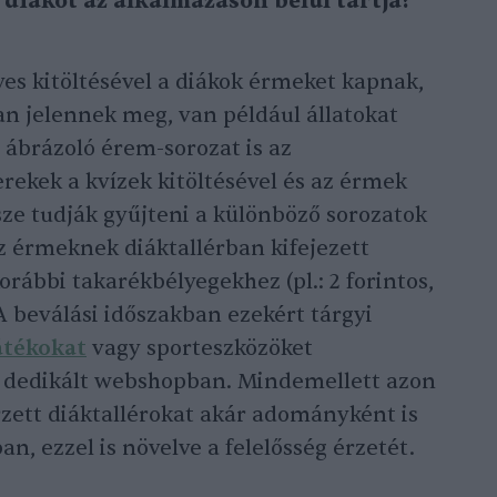
 diákot az alkalmazáson belül tartja?
yes kitöltésével a diákok érmeket kapnak,
n jelennek meg, van például állatokat
 ábrázoló érem-sorozat is az
erekek a kvízek kitöltésével és az érmek
sze tudják gyűjteni a különböző sorozatok
z érmeknek diáktallérban kifejezett
orábbi takarékbélyegekhez (pl.: 2 forintos,
A beválási időszakban ezekért tárgyi
átékokat
vagy sporteszközöket
y dedikált webshopban. Mindemellett azon
zett diáktallérokat akár adományként is
n, ezzel is növelve a felelősség érzetét.