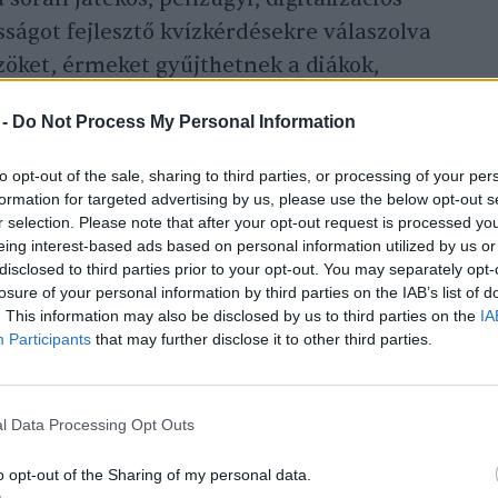
ságot fejlesztő kvízkérdésekre válaszolva
özöket, érmeket gyűjthetnek a diákok,
 között, sőt a beváltási időszakokban
 -
Do Not Process My Personal Information
ák váltani.
to opt-out of the sale, sharing to third parties, or processing of your per
formation for targeted advertising by us, please use the below opt-out s
indult a Diákszéf applikáció? Mi volt
r selection. Please note that after your opt-out request is processed y
tátok, ez a legjobb módja a pénzkezelés
eing interest-based ads based on personal information utilized by us or
disclosed to third parties prior to your opt-out. You may separately opt-
losure of your personal information by third parties on the IAB’s list of
. This information may also be disclosed by us to third parties on the
IA
Participants
that may further disclose it to other third parties.
orban nem lehet elég korán kezdeni a
ajátítását. Mivel egy olyan korosztályt
túlnyomó részt még nem rendelkeznek
l Data Processing Opt Outs
s kor vívmányait napi szinten használják,
o opt-out of the Sharing of my personal data.
ikáció megalkotását tartottuk a helyes