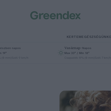
KERTEM
EGÉSZSÉGÜNK
Vasárnap
–
észben napos
Napos
n 19°
Max 33° / Min 18°
% (0 mm)
Szél: 9 km/h
Csapadék: 0% (0 mm)
Szél: 7 km/h