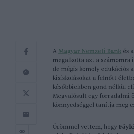
A
Magyar Nemzeti Bank
és 
megalkotta azt a számomra is
de mégis komoly edukációs al
kisiskolásokat a felnőtt élet
későbbiekben gond nélkül el
Megvalósult egy forradalmi öt
könnyedséggel tanítja meg e
Örömmel vettem, hogy
Fáyk