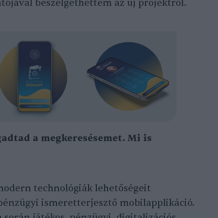
gatójával beszélgethettem az új projektről.
gadtad a megkeresésemet. Mi is
modern technológiák lehetőségeit
pénzügyi ismeretterjesztő mobilapplikáció.
során játékos, pénzügyi, digitalizációs