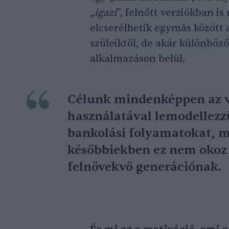
„
igazi
”, felnőtt verziókban i
elcserélhetik egymás között 
szüleiktől, de akár különböző
alkalmazáson belül.
Célunk mindenképpen az vo
használatával lemodellezz
bankolási folyamatokat, 
későbbiekben ez nem okoz
felnövekvő generációnak.