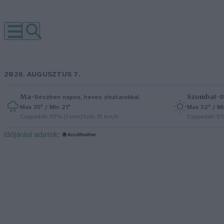
2026. AUGUSZTUS 7.
Ma
–
Szombat
–
Részben napos, heves zivatarokkal
R
Max 35° / Min 21°
Max 32° / Mi
Csapadék: 55% (1 mm)
Szél: 15 km/h
Csapadék: 5
időjárási adatok: