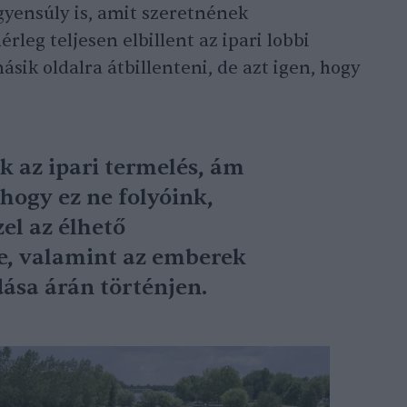
gyensúly is, amit szeretnének
érleg teljesen elbillent az ipari lobbi
sik oldalra átbillenteni, de azt igen, hogy
k az ipari termelés, ám
 hogy ez ne folyóink,
el az élhető
e, valamint az emberek
ása árán történjen.