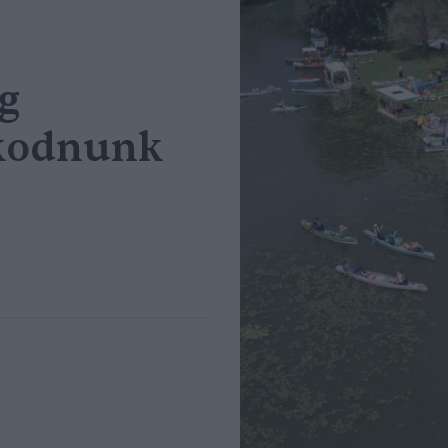
g
lkodnunk