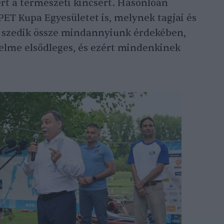
rt a természeti kincsért. Hasonlóan
PET Kupa Egyesületet is, melynek tagjai és
 szedik össze mindannyiunk érdekében,
delme elsődleges, és ezért mindenkinek