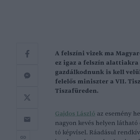
A felszíni vizek ma
Magyar
ez igaz a felszín alattiakra
gazdálkodnunk is kell
velü
felelős miniszter a VII. Ti
Tiszafüreden.
Gajdos László
az esemény hel
nagyon kevés helyen látható
tó képvisel. Ráadásul rendkív