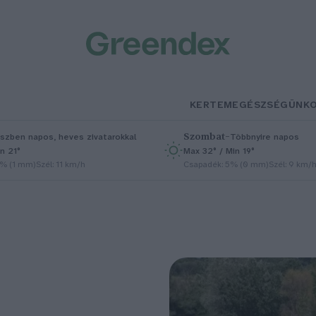
KERTEM
EGÉSZSÉGÜNK
Szombat
–
szben napos, heves zivatarokkal
Többnyire napos
n 21°
Max 32° / Min 19°
5% (1 mm)
Szél: 11 km/h
Csapadék: 5% (0 mm)
Szél: 9 km/