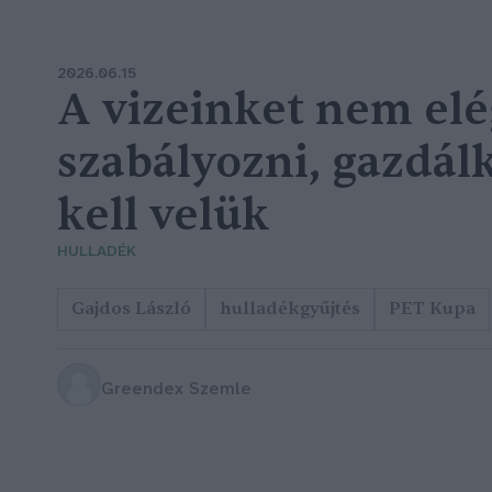
2026.06.15
A vizeinket nem elé
szabályozni, gazdá
kell velük
HULLADÉK
Gajdos László
hulladékgyűjtés
PET Kupa
Greendex Szemle