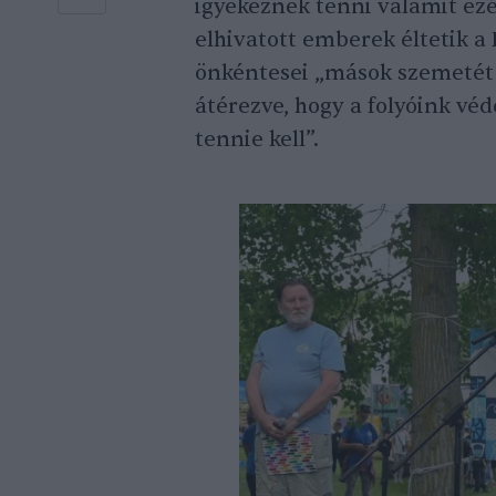
igyekeznek tenni valamit ezé
elhivatott emberek éltetik a 
önkéntesei „mások szemetét
átérezve, hogy a folyóink vé
tennie kell”.