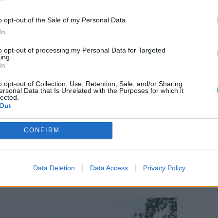
emberek kezében van,
o opt-out of the Sale of my Personal Data.
eppnyi vizet megőrizni.
In
to opt-out of processing my Personal Data for Targeted
ing.
In
ínűleg nem lesz könnyű az idei nyár sem:
eg idő inkább pozitívan érinti, az
aszály
o opt-out of Collection, Use, Retention, Sale, and/or Sharing
ersonal Data that Is Unrelated with the Purposes for which it
nak és az ökológián keresztül nekünk sem
lected.
Out
inderre fel kell készülni, és a szakma,
 is felkészülni – mondta, utóbbi kapcsán
CONFIRM
, hiszen 16 éve nem volt
mészetvédelemmel foglalkozó
on.
Data Deletion
Data Access
Privacy Policy