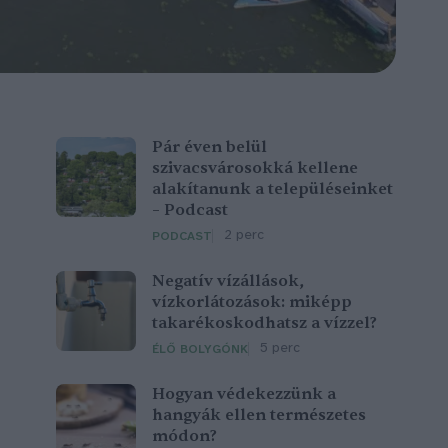
Pár éven belül
szivacsvárosokká kellene
alakítanunk a településeinket
– Podcast
2 perc
PODCAST
Negatív vízállások,
vízkorlátozások: miképp
takarékoskodhatsz a vízzel?
5 perc
ÉLŐ BOLYGÓNK
Hogyan védekezzünk a
hangyák ellen természetes
módon?