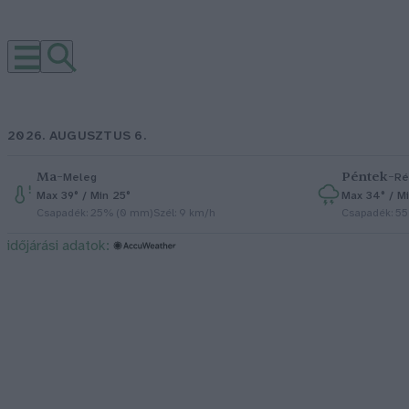
2026. AUGUSZTUS 6.
Ma
–
Péntek
–
Meleg
Ré
Max 39° / Min 25°
Max 34° / Mi
Csapadék: 25% (0 mm)
Szél: 9 km/h
Csapadék: 5
időjárási adatok: