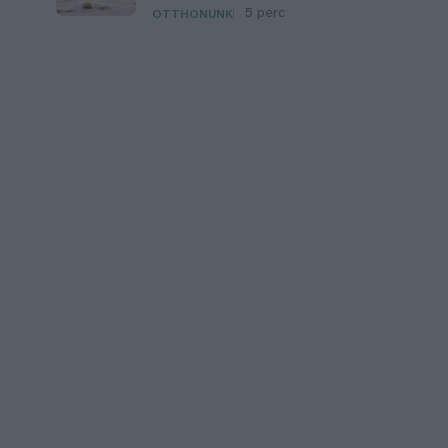
5 perc
OTTHONUNK