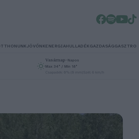
OTTHONUNK
JÖVŐNK
ENERGIA
HULLADÉK
GAZDASÁG
GASZTRO
Vasárnap
–
Napos
Max 34° / Min 18°
h
Csapadék: 0% (0 mm)
Szél: 6 km/h