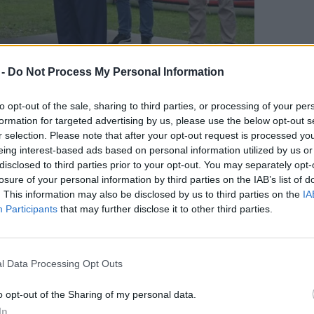
 -
Do Not Process My Personal Information
ős miniszter
to opt-out of the sale, sharing to third parties, or processing of your per
formation for targeted advertising by us, please use the below opt-out s
r selection. Please note that after your opt-out request is processed y
ehet oldani játékos formában, ugyanakkor
eing interest-based ads based on personal information utilized by us or
disclosed to third parties prior to your opt-out. You may separately opt-
ost már a
szeméttel
együtt a folyón egyre
losure of your personal information by third parties on the IAB’s list of
el a jelenségre a figyelmet a miniszter. „Ez
. This information may also be disclosed by us to third parties on the
IA
rt érthető, hogy mindenki megfogja a vizet,
Participants
that may further disclose it to other third parties.
, hogy Magyarországnak is szüksége van
al termelt vízhozamra.”
l Data Processing Opt Outs
o opt-out of the Sharing of my personal data.
 hogy a
Tisza-tó
jó
In