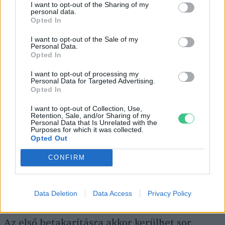
I want to opt-out of the Sharing of my
szakértővel
personal data.
Opted In
Lonkay Márta
I want to opt-out of the Sale of my
Personal Data.
Opted In
Gondozása, ápolása: a petrezselyem kevés
I want to opt-out of processing my
gondozást igényel. Legfontosabb a
Personal Data for Targeted Advertising.
Opted In
gyomlálása, valamint a telepítést követően a
I want to opt-out of Collection, Use,
rendszeres öntözése és a bőséges
Retention, Sale, and/or Sharing of my
Personal Data that Is Unrelated with the
terméshozamért a fejtrágyázása. A palánták
Purposes for which it was collected.
Opted Out
kiültetése után többször kis adagokban
öntözzük a növényeinket, a beállt
növények
CONFIRM
ezután a szárazabb időszakokat is
könnyebben átvészelik.
Data Deletion
Data Access
Privacy Policy
Az első betakarításra akkor kerülhet sor,