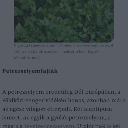
A görög legendák szerint
Archemorus
kiserkent véréből
nőtt az első petrezselyem, amikor a hőst kígyók
támadták meg.
Petrezselyemfajták
A petrezselyem eredetileg Dél-Európában, a
Földközi-tenger vidékén honos, azonban mára
az egész világon elterjedt. Két alaptípusa
ismert, az egyik a gyökérpetrezselyem, a
másik a
levélpetrezselyem
. Utóbbinak is két