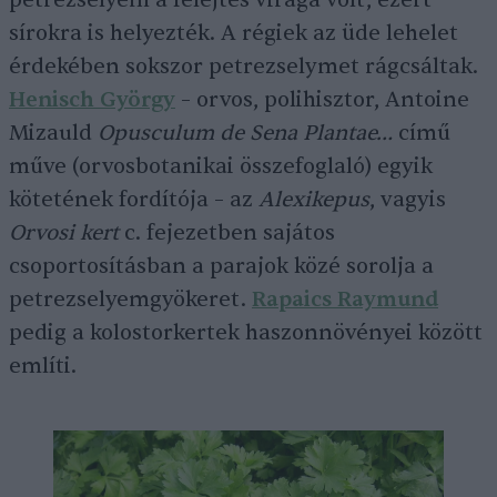
sírokra is helyezték. A régiek az üde lehelet
érdekében sokszor petrezselymet rágcsáltak.
Henisch György
– orvos, polihisztor, Antoine
Mizauld
Opusculum de Sena Plantae…
című
műve (orvosbotanikai összefoglaló) egyik
kötetének fordítója – az
Alexikepus
, vagyis
Orvosi kert
c. fejezetben sajátos
csoportosításban a parajok közé sorolja a
petrezselyemgyökeret.
Rapaics Raymund
pedig a kolostorkertek haszonnövényei között
említi.