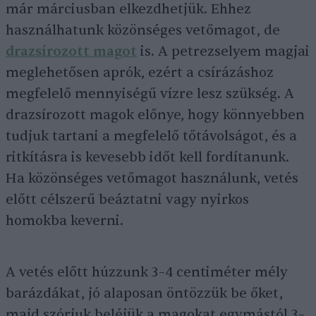
már márciusban elkezdhetjük. Ehhez
használhatunk közönséges vetőmagot, de
drazsírozott magot
is. A petrezselyem magjai
meglehetősen aprók, ezért a csírázáshoz
megfelelő mennyiségű vízre lesz szükség. A
drazsírozott magok előnye, hogy könnyebben
tudjuk tartani a megfelelő tőtávolságot, és a
ritkításra is kevesebb időt kell fordítanunk.
Ha közönséges vetőmagot használunk, vetés
előtt célszerű beáztatni vagy nyirkos
homokba keverni.
A vetés előtt húzzunk 3–4 centiméter mély
barázdákat, jó alaposan öntözzük be őket,
majd szórjuk beléjük a magokat egymástól 3–