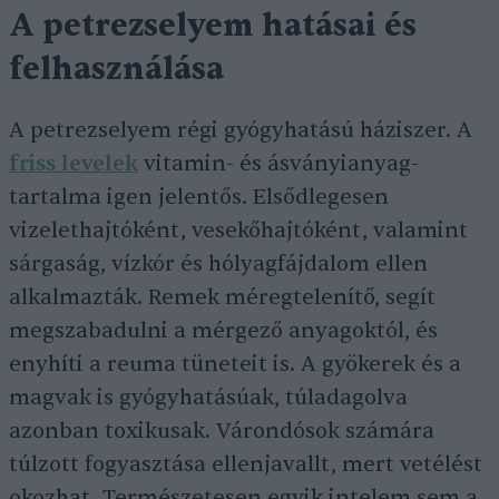
A petrezselyem hatásai és
felhasználása
A petrezselyem régi gyógyhatású háziszer. A
friss levelek
vitamin- és ásványianyag-
tartalma igen jelentős. Elsődlegesen
vizelethajtóként, vesekőhajtóként, valamint
sárgaság, vízkór és hólyagfájdalom ellen
alkalmazták. Remek méregtelenítő, segít
megszabadulni a mérgező anyagoktól, és
enyhíti a reuma tüneteit is. A gyökerek és a
magvak is gyógyhatásúak, túladagolva
azonban toxikusak. Várondósok számára
túlzott fogyasztása ellenjavallt, mert vetélést
okozhat. Természetesen egyik intelem sem a