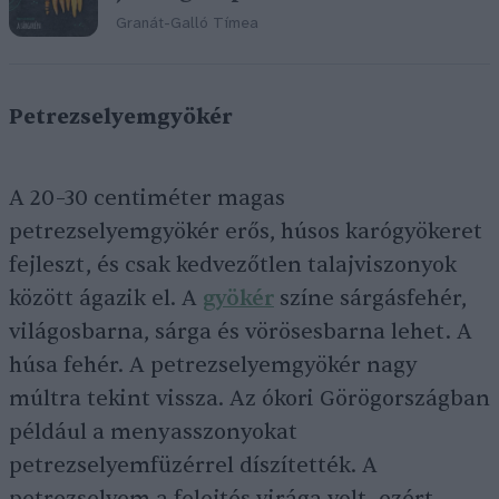
Granát-Galló Tímea
Petrezselyemgyökér
A 20–30 centiméter magas
petrezselyemgyökér erős, húsos karógyökeret
fejleszt, és csak kedvezőtlen talajviszonyok
között ágazik el. A
gyökér
színe sárgásfehér,
világosbarna, sárga és vörösesbarna lehet. A
húsa fehér. A petrezselyemgyökér nagy
múltra tekint vissza. Az ókori Görögországban
például a menyasszonyokat
petrezselyemfüzérrel díszítették. A
petrezselyem a felejtés virága volt, ezért