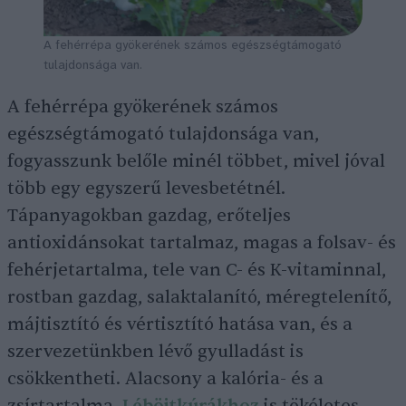
A fehérrépa gyökerének számos egészségtámogató
tulajdonsága van.
A fehérrépa gyökerének számos
egészségtámogató tulajdonsága van,
fogyasszunk belőle minél többet, mivel jóval
több egy egyszerű levesbetétnél.
Tápanyagokban gazdag, erőteljes
antioxidánsokat tartalmaz, magas a folsav- és
fehérjetartalma, tele van C- és K-vitaminnal,
rostban gazdag, salaktalanító, méregtelenítő,
májtisztító és vértisztító hatása van, és a
szervezetünkben lévő gyulladást is
csökkentheti. Alacsony a kalória- és a
zsírtartalma.
Léböjtkúrákhoz
is tökéletes