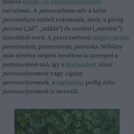
bokros
gyógy- és fűszernövényeket
tartalmaz. A
petrezselyem
név a latin
petroselium
szóból származik, mely a görög
petrosz
(„kő”, „szikla”) és
szelion
(„növény”)
szavakból ered. A petrezselyem
népies nevei
:
petrezselem
,
petrezsirom
,
petruska
. Néhány
más növény népies nevében is szerepel a
petrezselyem
szó, így a
koriandert
kínai
petrezselyem
nek vagy
cigány
petrezselyem
nek, a
turbolyát
pedig
édes
petrezselyem
nek is nevezik.