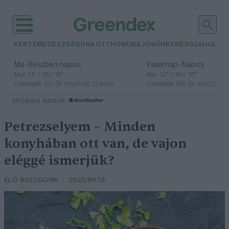
KERTEM
EGÉSZSÉGÜNK
OTTHONUNK
JÖVŐNK
ENERGIA
HULLA
–
–
Ma
Részben napos
Vasárnap
Napos
Max 31° / Min 18°
Max 32° / Min 18°
Csapadék: 3% (0 mm)
Szél: 13 km/h
Csapadék: 0% (0 mm)
Szél: 
időjárási adatok:
Petrezselyem – Minden
konyhában ott van, de vajon
eléggé ismerjük?
ÉLŐ BOLYGÓNK
2025.06.18