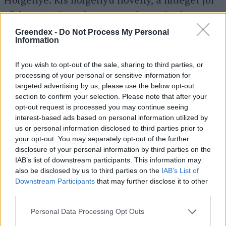
Hőigénye: Kis hőigényű növény, a hideget jól
tűri, -10°C alatt viszont megbarnulnak a
levelei, de tőről tavasszal kihajt.
Greendex -
Do Not Process My Personal
Information
If you wish to opt-out of the sale, sharing to third parties, or
Tápanyagigénye: A tápanyagok közül a
processing of your personal or sensitive information for
metélőpetrezselyem
nitrogént
igényel a
targeted advertising by us, please use the below opt-out
legtöbbet, ami közvetlen hatással van a
section to confirm your selection. Please note that after your
opt-out request is processed you may continue seeing
levélhozamára. A többi levélzöldséghez
interest-based ads based on personal information utilized by
hasonlóan a magnézium- és vasigénye is
us or personal information disclosed to third parties prior to
your opt-out. You may separately opt-out of the further
nagy.
disclosure of your personal information by third parties on the
IAB’s list of downstream participants. This information may
also be disclosed by us to third parties on the
IAB’s List of
Cikkajánló
Downstream Participants
that may further disclose it to other
third parties.
„A termőtalaj maga az élet” –
Personal Data Processing Opt Outs
Interjúnk Kökény Attila no-till-