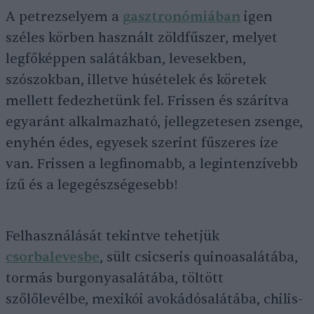
A petrezselyem a
gasztronómiában
igen
széles körben használt zöldfűszer, melyet
legfőképpen salátákban, levesekben,
szószokban, illetve húsételek és köretek
mellett fedezhetünk fel. Frissen és szárítva
egyaránt alkalmazható, jellegzetesen zsenge,
enyhén édes, egyesek szerint fűszeres íze
van. Frissen a legfinomabb, a legintenzívebb
ízű és a legegészségesebb!
Felhasználását tekintve tehetjük
csorbalevesbe
, sült csicseris quinoasalátába,
tormás burgonyasalátába, töltött
szőlőlevélbe, mexikói avokádósalátába, chilis-