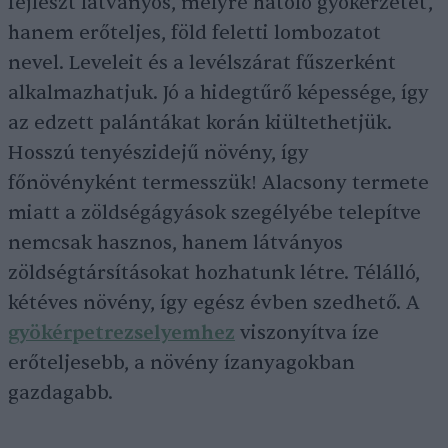
fejleszt látványos, mélyre hatoló gyökérzetet,
hanem erőteljes, föld feletti lombozatot
nevel. Leveleit és a levélszárat fűszerként
alkalmazhatjuk. Jó a hidegtűrő képessége, így
az edzett palántákat korán kiültethetjük.
Hosszú tenyészidejű növény, így
főnövényként termesszük! Alacsony termete
miatt a zöldségágyások szegélyébe telepítve
nemcsak hasznos, hanem látványos
zöldségtársításokat hozhatunk létre. Télálló,
kétéves növény, így egész évben szedhető. A
gyökérpetrezselyemhez
viszonyítva íze
erőteljesebb, a növény ízanyagokban
gazdagabb.