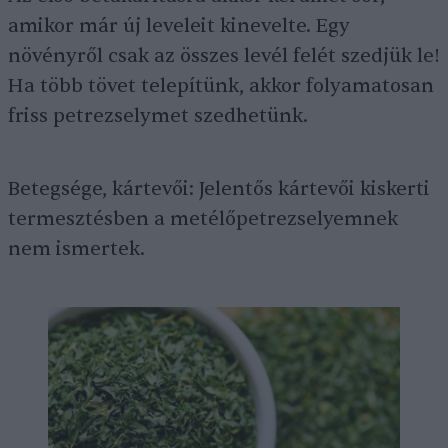
amikor már új leveleit kinevelte. Egy
növényről csak az összes levél felét szedjük le!
Ha több tövet telepítünk, akkor folyamatosan
friss petrezselymet szedhetünk.
Betegsége, kártevői: Jelentős kártevői kiskerti
termesztésben a metélőpetrezselyemnek
nem ismertek.