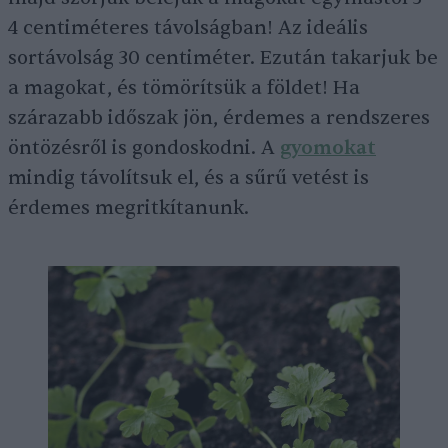
4 centiméteres távolságban! Az ideális
sortávolság 30 centiméter. Ezután takarjuk be
a magokat, és tömörítsük a földet! Ha
szárazabb időszak jön, érdemes a rendszeres
öntözésről is gondoskodni. A
gyomokat
mindig távolítsuk el, és a sűrű vetést is
érdemes megritkítanunk.