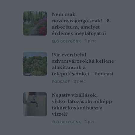
Nem csak
növényrajongóknak! – 8
arborétum, amelyet
érdemes meglátogatni
5 perc
ÉLŐ BOLYGÓNK
Pár éven belül
szivacsvárosokká kellene
alakítanunk a
településeinket – Podcast
2 perc
PODCAST
Negatív vízállások,
vízkorlátozások: miképp
takarékoskodhatsz a
vízzel?
5 perc
ÉLŐ BOLYGÓNK