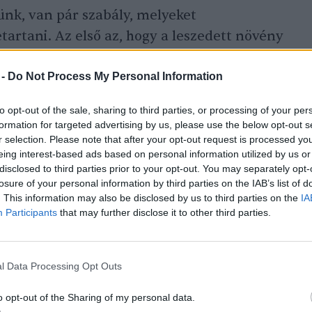
ünk, van pár szabály, melyeket
rtani. Az első az, hogy a leszedett növény
z esetlegesen sárga, vagy
rovarok
által
suk el, illetve arról is győződjünk meg, hogy
 -
Do Not Process My Personal Information
övényen!
to opt-out of the sale, sharing to third parties, or processing of your per
formation for targeted advertising by us, please use the below opt-out s
r selection. Please note that after your opt-out request is processed y
eing interest-based ads based on personal information utilized by us or
disclosed to third parties prior to your opt-out. You may separately opt-
losure of your personal information by third parties on the IAB’s list of
. This information may also be disclosed by us to third parties on the
IA
Participants
that may further disclose it to other third parties.
zernövényt az erkélyen!
l Data Processing Opt Outs
o opt-out of the Sharing of my personal data.