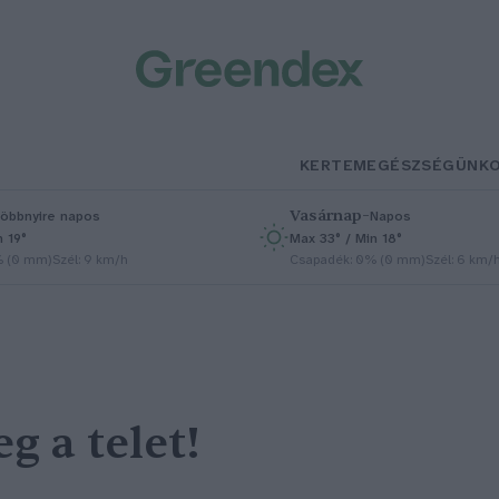
KERTEM
EGÉSZSÉGÜNK
Vasárnap
–
öbbnyire napos
Napos
n 19°
Max 33° / Min 18°
% (0 mm)
Szél: 9 km/h
Csapadék: 0% (0 mm)
Szél: 6 km/
g a telet!