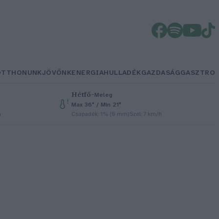
OTTHONUNK
JÖVŐNK
ENERGIA
HULLADÉK
GAZDASÁG
GASZTRO
Hétfő
–
Meleg
Max 36° / Min 21°
h
Csapadék: 1% (0 mm)
Szél: 7 km/h