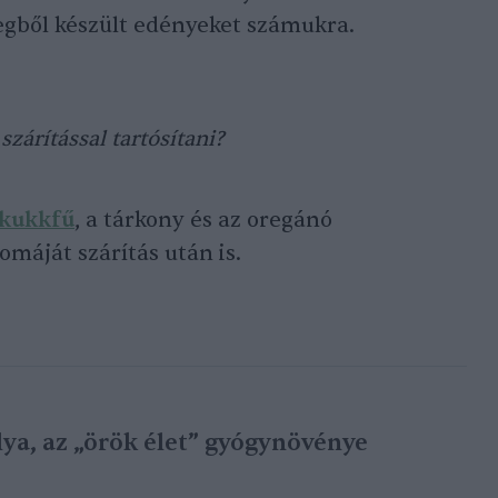
vegből készült edényeket számukra.
zárítással tartósítani?
kukkfű
, a tárkony és az oregánó
máját szárítás után is.
lya, az „örök élet” gyógynövénye