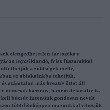
sek elengedhetetlen tartozéka a
yáron ínycsiklandó, friss fűszerekkel
t ültethetjük a zöldségek mellé,
kban az ablakainkba tehetjük,
 és számtalan más kreatív ötlet áll
er nemcsak hasznos, hanem dekoratív is.
 kell búcsút intenünk gondosan nevelt
szen többféleképpen magunkkal vihetjük