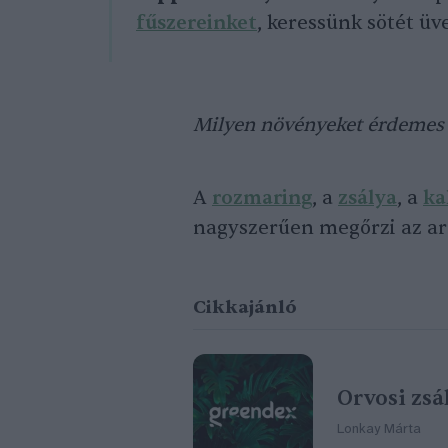
fűszereinket
, keressünk sötét ü
Milyen növényeket érdemes s
A
rozmaring
, a
zsálya
, a
ka
nagyszerűen megőrzi az aro
Cikkajánló
Orvosi zsá
Lonkay Márta