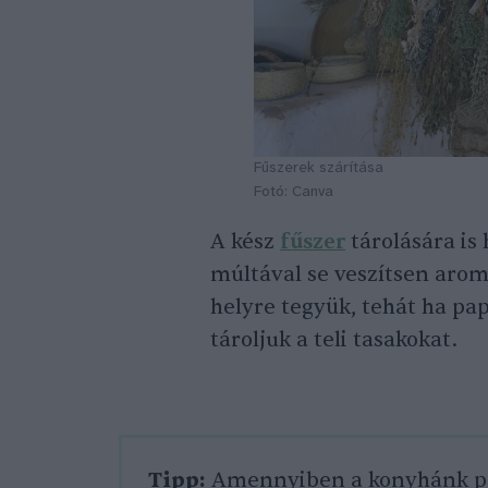
Fűszerek szárítása
Fotó: Canva
A kész
fűszer
tárolására is
múltával se veszítsen aromáj
helyre tegyük, tehát ha pa
tároljuk a teli tasakokat.
Tipp:
Amennyiben a konyhánk pol