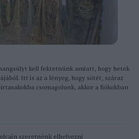
 hangsúlyt kell fektetnünk amiatt, hogy hetek
ából. Itt is az a lényeg, hogy sötét, száraz
pírtasakokba csomagolunk, akkor a fiókokban
cain szeretnénk elhelyezni