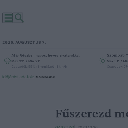
2026. AUGUSZTUS 7.
Ma
–
Szombat
–
Részben napos, heves zivatarokkal
T
Max 33° / Min 21°
Max 31° / Mi
Csapadék: 55% (1 mm)
Szél: 11 km/h
Csapadék: 5
időjárási adatok:
Fűszerezd me
GASZTRO
2023.10.26