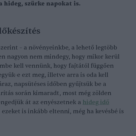
 a hideg, szürke napokat is.
lőkészítés
zerint – a növényeinkbe, a lehető legtöbb
n nagyon nem mindegy, hogy mikor kerül
embe kell vennünk, hogy fajtától függően
gyük-e ezt meg, illetve arra is oda kell
áraz, napsütéses időben gyűjtsük be a
arítás során kimaradt, most még zölden
engedjük át az enyészetnek a
hideg idő
ezeket is inkább eltenni, még ha kevésbé is