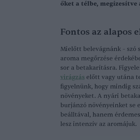
őket a télbe, megízesítve
Fontos az alapos e
Mielőtt belevágnánk – szó s
aroma megőrzése érdekébe
sor a betakarításra. Figyel
virágzás
előtt vagy utána te
figyelnünk, hogy mindig sz
növényeket. A nyári betak
burjánzó növényeinket se 
beálltával, hanem érdemes 
lesz intenzív az aromájuk.