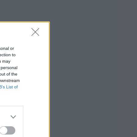
sonal or
ection to
ou may
 personal
out of the
 downstream
B’s List of