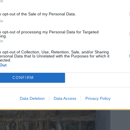
In
o opt-out of the Sale of my Personal Data.
In
ósítására alkalmazott leggyakoribb módszer a
ük a növényeinket, távolítsuk el az alsó
to opt-out of processing my Personal Data for Targeted
ing.
ba kötve fejjel lefelé lógassuk fel őket sötét,
In
rta helyen. Így a fűszernövényeink körülbelül
o opt-out of Collection, Use, Retention, Sale, and/or Sharing
ersonal Data that Is Unrelated with the Purposes for which it
adnak.
lected.
Out
CONFIRM
Data Deletion
Data Access
Privacy Policy