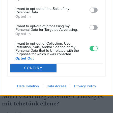
I want to opt-out of the Sale of my
Personal Data.
Opted In
I want to opt-out of processing my
Personal Data for Targeted Advertising.
Még Paks kiesését is áthidalhatná a
Opted In
megfelelő energiatárolás
I want to opt-out of Collection, Use,
Retention, Sale, and/or Sharing of my
Personal Data that Is Unrelated with the
ENERGIA
Purposes for which it was collected.
Opted Out
Minden évszázadra jutott egy
CONFIRM
„szuperaszály”, az idei év mégis más
AGRÁRIUM
Data Deletion
Data Access
Privacy Policy
Miért viseli meg az embert a hőség és
mit tehetünk ellene?