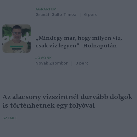
AGRÁRIUM
Granát-Galló Tímea
6 perc
„Mindegy már, hogy milyen víz,
csak víz legyen” | Holnapután
JÖVŐNK
Novák Zsombor
3 perc
Az alacsony vízszintnél durvább dolgok
is történhetnek egy folyóval
SZEMLE