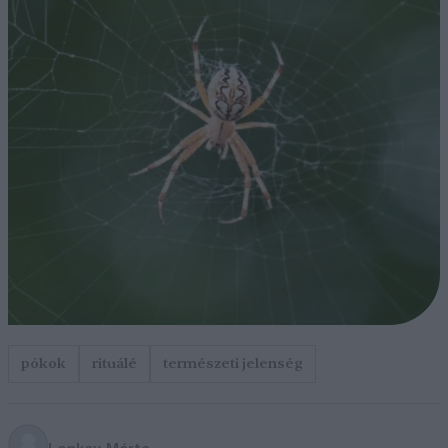
pókok
rituálé
természeti jelenség