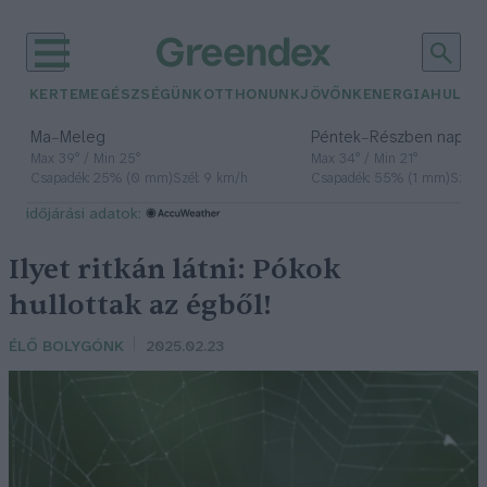
KERTEM
EGÉSZSÉGÜNK
OTTHONUNK
JÖVŐNK
ENERGIA
HULLA
–
–
Ma
Meleg
Péntek
Részben napos, 
Max 39° / Min 25°
Max 34° / Min 21°
Csapadék: 25% (0 mm)
Szél: 9 km/h
Csapadék: 55% (1 mm)
Szél: 
időjárási adatok:
Ilyet ritkán látni: Pókok
hullottak az égből!
ÉLŐ BOLYGÓNK
2025.02.23