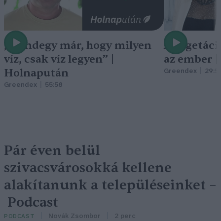
„Mindegy már, hogy milyen
A vegetáci
víz, csak víz legyen” |
az ember 
Holnapután
Greendex
29:5
Greendex
55:58
Pár éven belül
szivacsvárosokká kellene
alakítanunk a településeinket –
Podcast
Novák Zsombor
2 perc
PODCAST