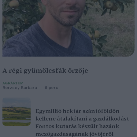
A régi gyümölcsfák őrzője
AGRÁRIUM
Börzsey Barbara
6 perc
Egymillió hektár szántóföldön
kellene átalakítani a gazdálkodást –
Fontos kutatás készült hazánk
mezőgazdaságának jövőjéről