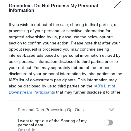
Szöllősi Gáborral, a Gardenfutura ügyvezetőjével beszélgettünk.
Greendex -
Do Not Process My Personal
Information
Történelmi aszály sújtja Nagy-
If you wish to opt-out of the sale, sharing to third parties, or
Britanniát is
processing of your personal or sensitive information for
targeted advertising by us, please use the below opt-out
section to confirm your selection. Please note that after your
SZEMLE
opt-out request is processed you may continue seeing
interest-based ads based on personal information utilized by
Elképesztő felvétel mutatja meg,
us or personal information disclosed to third parties prior to
mekkora a különbség az áradó és a
your opt-out. You may separately opt-out of the further
kiszáradó Duna között
disclosure of your personal information by third parties on the
IAB’s list of downstream participants. This information may
ÉLŐ BOLYGÓNK
also be disclosed by us to third parties on the
IAB’s List of
Downstream Participants
that may further disclose it to other
third parties.
Personal Data Processing Opt Outs
I want to opt-out of the Sharing of my
personal data.
Opted In