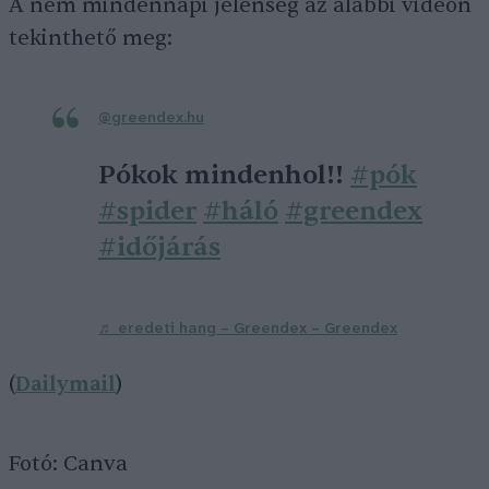
A nem mindennapi jelenség az alábbi videón
tekinthető meg:
@greendex.hu
Pókok mindenhol!!
#pók
#spider
#háló
#greendex
#időjárás
♬ eredeti hang – Greendex – Greendex
(
Dailymail
)
Fotó: Canva