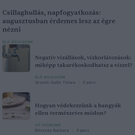
Csillaghullás, napfogyatkozás:
augusztusban érdemes lesz az égre
nézni
ÉLŐ BOLYGÓNK
Negatív vízállások, vízkorlátozások:
miképp takarékoskodhatsz a vízzel?
ÉLŐ BOLYGÓNK
Granát-Galló Tímea
5 perc
Hogyan védekezzünk a hangyák
ellen természetes módon?
OTTHONUNK
Börzsey Barbara
5 perc