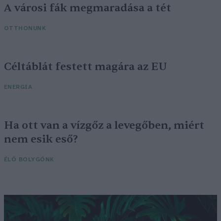
A városi fák megmaradása a tét
OTTHONUNK
Céltáblát festett magára az EU
ENERGIA
Ha ott van a vízgőz a levegőben, miért
nem esik eső?
ÉLŐ BOLYGÓNK