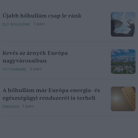
Újabb hőhullám csap le ránk
1 perc
ÉLŐ BOLYGÓNK
Kevés az árnyék Európa
nagyvárosaiban
2 perc
OTTHONUNK
A hőhullám már Európa energia- és
egészségügyi rendszerét is terheli
1 perc
ENERGIA