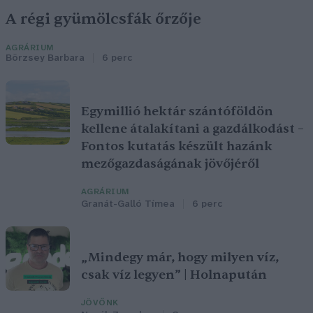
A régi gyümölcsfák őrzője
AGRÁRIUM
Börzsey Barbara
6 perc
Egymillió hektár szántóföldön
kellene átalakítani a gazdálkodást –
Fontos kutatás készült hazánk
mezőgazdaságának jövőjéről
AGRÁRIUM
Granát-Galló Tímea
6 perc
„Mindegy már, hogy milyen víz,
csak víz legyen” | Holnapután
JÖVŐNK