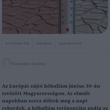
42 Celsius-fok
hőhullám
melegrekord
Greendex Szemle
Az Európát sújtó hőhullám június 30-án
tetőzött Magyarországon. Az elmúlt
napokban sorra dőltek meg a napi
rekordok, a hőhullám tetőpontján pedig az