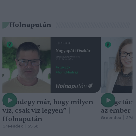
Holnapután
„Mindegy már, hogy milyen
A vegetáci
víz, csak víz legyen” |
az ember 
Holnapután
Greendex
29:5
Greendex
55:58