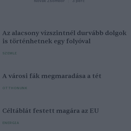
Novák Zsombor
3 perc
Az alacsony vízszintnél durvább dolgok
is történhetnek egy folyóval
SZEMLE
A városi fák megmaradása a tét
OTTHONUNK
Céltáblát festett magára az EU
ENERGIA