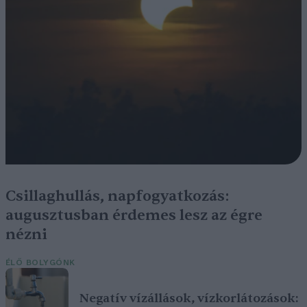
Csillaghullás, napfogyatkozás:
augusztusban érdemes lesz az égre
nézni
ÉLŐ BOLYGÓNK
Negatív vízállások, vízkorlátozások: