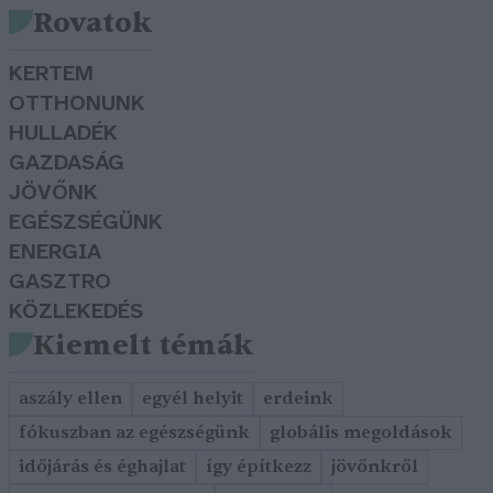
Rovatok
KERTEM
OTTHONUNK
HULLADÉK
GAZDASÁG
JÖVŐNK
EGÉSZSÉGÜNK
ENERGIA
GASZTRO
KÖZLEKEDÉS
Kiemelt témák
aszály ellen
egyél helyit
erdeink
fókuszban az egészségünk
globális megoldások
időjárás és éghajlat
így építkezz
jövőnkről