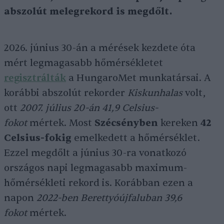
abszolút melegrekord is megdőlt.
2026. június 30-án a mérések kezdete óta
mért legmagasabb hőmérsékletet
regisztrálták
a HungaroMet munkatársai. A
korábbi abszolút rekorder
Kiskunhalas
volt,
ott
2007. július 20-án 41,9 Celsius-
fokot
mértek. Most
Szécsényben
kereken
42
Celsius-fokig
emelkedett a hőmérséklet.
Ezzel megdőlt a június 30-ra vonatkozó
országos napi legmagasabb maximum-
hőmérsékleti rekord is. Korábban ezen a
napon
2022-ben Berettyóújfaluban 39,6
fokot
mértek.