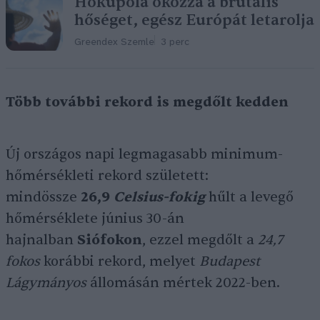
Hőkupola okozza a brutális
hőséget, egész Európát letarolja
Greendex Szemle
3 perc
Több további rekord is megdőlt kedden
Új országos napi legmagasabb minimum-
hőmérsékleti rekord született:
mindössze
26,9
Celsius-fok
ig
hűlt a levegő
hőmérséklete június 30-án
hajnalban
Siófokon
, ezzel megdőlt a
24,7
fokos
korábbi rekord, melyet
Budapest
Lágymányos
állomásán mértek 2022-ben.