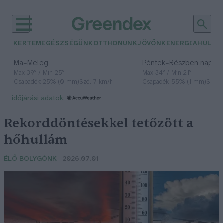
KERTEM
EGÉSZSÉGÜNK
OTTHONUNK
JÖVŐNK
ENERGIA
HULLA
–
–
Ma
Meleg
Péntek
Részben napos, 
Max 39° / Min 25°
Max 34° / Min 21°
Csapadék: 25% (0 mm)
Szél: 7 km/h
Csapadék: 55% (1 mm)
Szél: 
időjárási adatok:
Rekorddöntésekkel tetőzött a
hőhullám
ÉLŐ BOLYGÓNK
2026.07.01