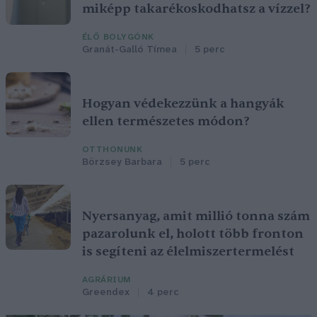
miképp takarékoskodhatsz a vízzel?
ÉLŐ BOLYGÓNK
Granát-Galló Tímea
5 perc
Hogyan védekezzünk a hangyák
ellen természetes módon?
OTTHONUNK
Börzsey Barbara
5 perc
Nyersanyag, amit millió tonna szám
pazarolunk el, holott több fronton
is segíteni az élelmiszertermelést
AGRÁRIUM
Greendex
4 perc