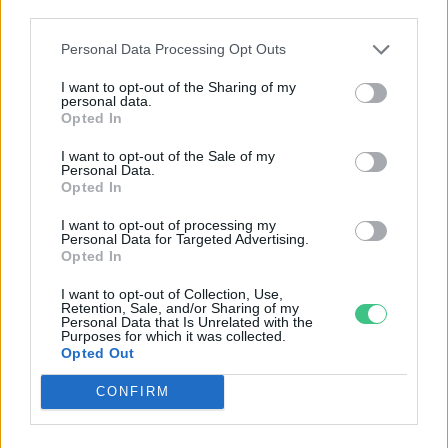
third parties.
Personal Data Processing Opt Outs
I want to opt-out of the Sharing of my
personal data.
Opted In
I want to opt-out of the Sale of my
Personal Data.
Opted In
I want to opt-out of processing my
Personal Data for Targeted Advertising.
Szöllősi Gáborral, a Gardenfutura ügyvezetőjével beszélgettünk.
Opted In
I want to opt-out of Collection, Use,
Retention, Sale, and/or Sharing of my
Történelmi aszály sújtja Nagy-
Personal Data that Is Unrelated with the
Purposes for which it was collected.
Britanniát is
Opted Out
SZEMLE
CONFIRM
Elképesztő felvétel mutatja meg,