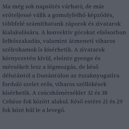
Ma még sok napsütés várható, de már
erőteljessé válik a gomolyfelhő-képződés,
többfelé számíthatunk záporok és zivatarok
kialakulására. A konvektív gócokat elsősorban
felhőszakadás, valamint átmeneti viharos
szélrohamok is kísérhetik. A zivatarok
környezetén kívül, eleinte gyenge és
mérsékelt lesz a légmozgás, de késő
délutántól a Dunántúlon az északnyugatira
forduló szelet erős, viharos széllökések
kísérhetik. A csúcshőmérséklet 32 és 38
Celsius-fok között alakul. Késő estére 21 és 29
fok közé hűl le a levegő.