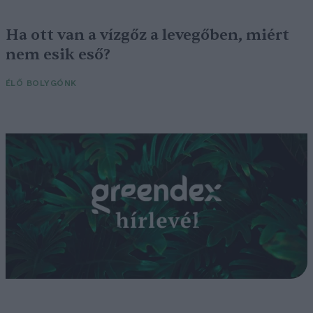
Ha ott van a vízgőz a levegőben, miért
nem esik eső?
ÉLŐ BOLYGÓNK