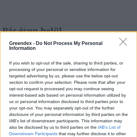
Pár éven belül
szivacsvárosokká kellene
Greendex -
Do Not Process My Personal
Information
alakítanunk a településeinket –
Podcast
If you wish to opt-out of the sale, sharing to third parties, or
processing of your personal or sensitive information for
Novák Zsombor
2 perc
PODCAST
targeted advertising by us, please use the below opt-out
section to confirm your selection. Please note that after your
opt-out request is processed you may continue seeing
interest-based ads based on personal information utilized by
us or personal information disclosed to third parties prior to
your opt-out. You may separately opt-out of the further
disclosure of your personal information by third parties on the
IAB’s list of downstream participants. This information may
also be disclosed by us to third parties on the
IAB’s List of
Downstream Participants
that may further disclose it to other