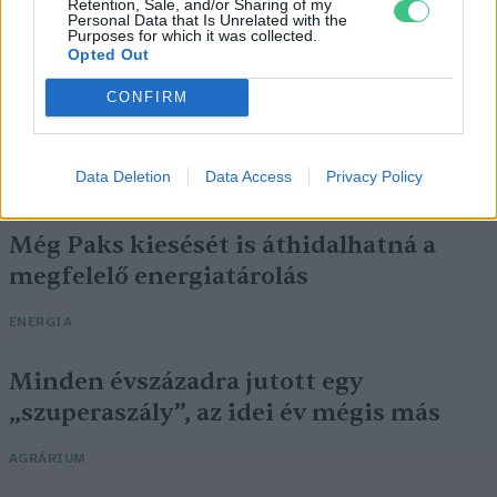
Retention, Sale, and/or Sharing of my
Personal Data that Is Unrelated with the
Purposes for which it was collected.
Opted Out
CONFIRM
Data Deletion
Data Access
Privacy Policy
Még Paks kiesését is áthidalhatná a
megfelelő energiatárolás
ENERGIA
Minden évszázadra jutott egy
„szuperaszály”, az idei év mégis más
AGRÁRIUM