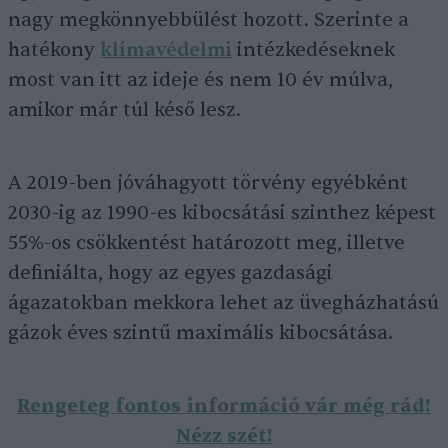
nagy megkönnyebbülést hozott. Szerinte a
hatékony
klímavédelmi
intézkedéseknek
most van itt az ideje és nem 10 év múlva,
amikor már túl késő lesz.
A 2019-ben jóváhagyott törvény egyébként
2030-ig az 1990-es kibocsátási szinthez képest
55%-os csökkentést határozott meg, illetve
definiálta, hogy az egyes gazdasági
ágazatokban mekkora lehet az üvegházhatású
gázok éves szintű maximális kibocsátása.
Rengeteg fontos információ vár még rád!
Nézz szét!