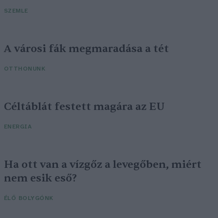
SZEMLE
A városi fák megmaradása a tét
OTTHONUNK
Céltáblát festett magára az EU
ENERGIA
Ha ott van a vízgőz a levegőben, miért
nem esik eső?
ÉLŐ BOLYGÓNK