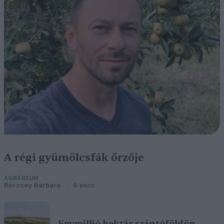
A régi gyümölcsfák őrzője
AGRÁRIUM
Börzsey Barbara
6 perc
Egymillió hektár szántóföldön