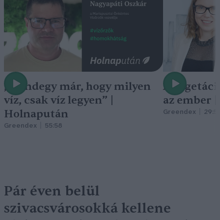
„Mindegy már, hogy milyen
A vegetáci
víz, csak víz legyen” |
az ember 
Holnapután
Greendex
29:5
Greendex
55:58
Pár éven belül
szivacsvárosokká kellene