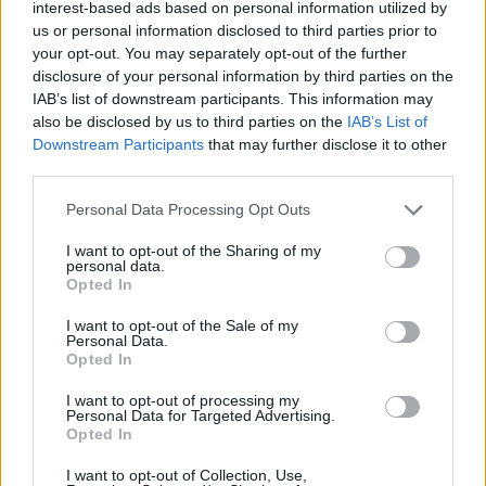
interest-based ads based on personal information utilized by
us or personal information disclosed to third parties prior to
your opt-out. You may separately opt-out of the further
disclosure of your personal information by third parties on the
IAB’s list of downstream participants. This information may
Szöllősi Gáborral, a Gardenfutura ügyvezetőjével beszélgettünk.
also be disclosed by us to third parties on the
IAB’s List of
Downstream Participants
that may further disclose it to other
third parties.
Történelmi aszály sújtja Nagy-
Britanniát is
Personal Data Processing Opt Outs
I want to opt-out of the Sharing of my
SZEMLE
personal data.
Opted In
Elképesztő felvétel mutatja meg,
I want to opt-out of the Sale of my
mekkora a különbség az áradó és a
Personal Data.
kiszáradó Duna között
Opted In
I want to opt-out of processing my
ÉLŐ BOLYGÓNK
Personal Data for Targeted Advertising.
Opted In
I want to opt-out of Collection, Use,