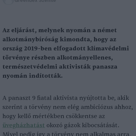
Greendex Szemle
Az eljárást, melynek nyomán a német
alkotmánybíróság kimondta, hogy az
ország 2019-ben elfogadott klímavédelmi
törvénye részben alkotmányellenes,
természetvédelmi aktivisták panasza
nyomán indították.
A panaszt 9 fiatal aktivista nyújtotta be, akik
szerint a törvény nem elég ambiciózus ahhoz,
hogy kellő mértékben csökkentse az
üvegházhatást
okozó gázok kibocsátását.
Mivel pedig így a törvény nem alkalmas arra,