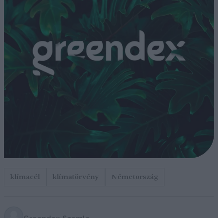
klímacél
klímatörvény
Németország