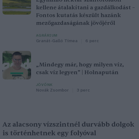
kellene átalakítani a gazdálkodást –
Fontos kutatás készült hazánk
mezőgazdaságának jövőjéről
AGRÁRIUM
Granát-Galló Tímea
6 perc
„Mindegy már, hogy milyen víz,
csak víz legyen” | Holnapután
JÖVŐNK
Novák Zsombor
3 perc
Az alacsony vízszintnél durvább dolgok
is történhetnek egy folyóval