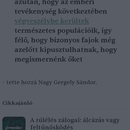
azután, hogy az emberi
tevékenység következtében
végveszélybe kerültek
természetes populációik, így
félő, hogy bizonyos fajok még
azelőtt kipusztulhatnak, hogy
megismernénk őket
– tette hozzá Nagy Gergely Sándor.
Cikkajánló
A túlélés zálogai: álcázás vagy
feltűnősködés