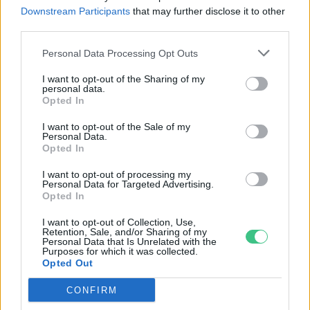
Downstream Participants
that may further disclose it to other
third parties.
Nem csak növényrajongóknak!
Personal Data Processing Opt Outs
– 8 arborétum, amelyet
I want to opt-out of the Sharing of my
érdemes meglátogatni
personal data.
Opted In
Granát-Galló Tímea
5 perc
ÉLŐ BOLYGÓNK
I want to opt-out of the Sale of my
Personal Data.
Opted In
I want to opt-out of processing my
Personal Data for Targeted Advertising.
Opted In
I want to opt-out of Collection, Use,
Retention, Sale, and/or Sharing of my
Personal Data that Is Unrelated with the
Purposes for which it was collected.
Opted Out
CONFIRM