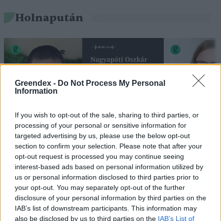
Holnapután
Greendex -
Do Not Process My Personal
Information
If you wish to opt-out of the sale, sharing to third parties, or
processing of your personal or sensitive information for
targeted advertising by us, please use the below opt-out
„Mindegy már, hogy milyen
A vegetáci
section to confirm your selection. Please note that after your
víz, csak víz legyen” |
az ember 
opt-out request is processed you may continue seeing
interest-based ads based on personal information utilized by
Holnapután
Greendex
29:5
us or personal information disclosed to third parties prior to
Greendex
55:58
your opt-out. You may separately opt-out of the further
disclosure of your personal information by third parties on the
IAB’s list of downstream participants. This information may
also be disclosed by us to third parties on the
IAB’s List of