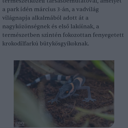
természetközeli társasbemutatóval, amelyet
a park idén március 3-án, a vadvilág
világnapja alkalmából adott át a
nagyközönségnek és első lakóinak, a
természetben szintén fokozottan fenyegetett
krokodilfarkú bütykösgyíkoknak.