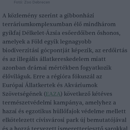
Fotó: Zoo Debrecen
A közlemény szerint a gibbonházi
terráriumkomplexumban élő mindhárom
gyíkfaj Délkelet-Ázsia esőerdőiben őshonos,
amelyek a Föld egyik legnagyobb
biodiverzitási gócpontját képezik, az erdőirtás
és az illegális állatkereskedelem miatt
azonban drámai mértékben fogyatkozik
élőviláguk. Erre a régióra fókuszál az
Európai Állatkertek és Akváriumok
Szövetségének (
EAZA
) következő kétéves
természetvédelmi kampánya, amelyhez a
hazai és egzotikus hüllőfajok védelme mellett
elkötelezett cívisvárosi park új bemutatójával
és a hozzá tervezett ismeretterjesztő sarokkal