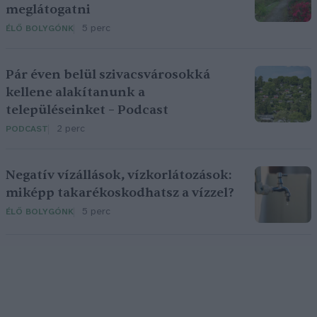
meglátogatni
5 perc
ÉLŐ BOLYGÓNK
Pár éven belül szivacsvárosokká
kellene alakítanunk a
településeinket – Podcast
2 perc
PODCAST
Negatív vízállások, vízkorlátozások:
miképp takarékoskodhatsz a vízzel?
5 perc
ÉLŐ BOLYGÓNK