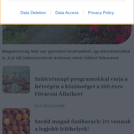
Data Deletion
Data Access
Privacy Policy
Magyarország tele van gyönyörű növényekkel, így arborétumokkal
is. A jó idő beköszöntével érdemes minél többet felkeresni.
Születésnapi programokkal várja a
hétvégén a közönséget a 160 éves
Fővárosi Állatkert
ÉLŐ BOLYGÓNK
Szedd magad őszibarack: itt vannak
a legjobb lelőhelyek!