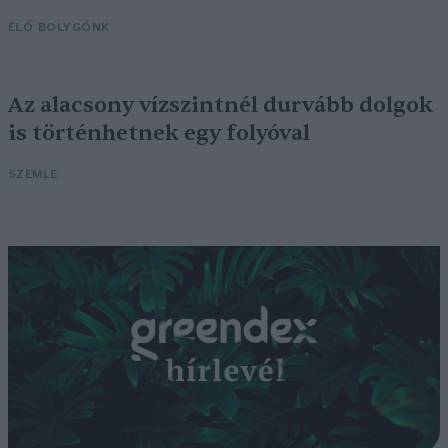
ÉLŐ BOLYGÓNK
Az alacsony vízszintnél durvább dolgok
is történhetnek egy folyóval
SZEMLE