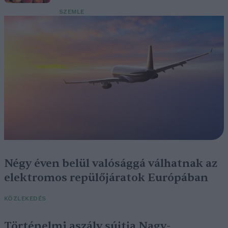
SZEMLE
Négy éven belül valósággá válhatnak az
elektromos repülőjáratok Európában
KÖZLEKEDÉS
Történelmi aszály sújtja Nagy-