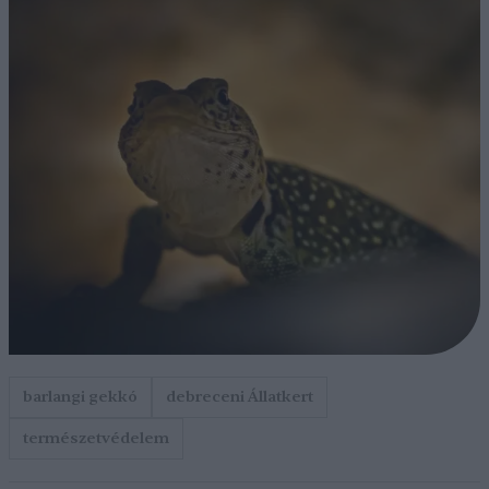
barlangi gekkó
debreceni Állatkert
természetvédelem