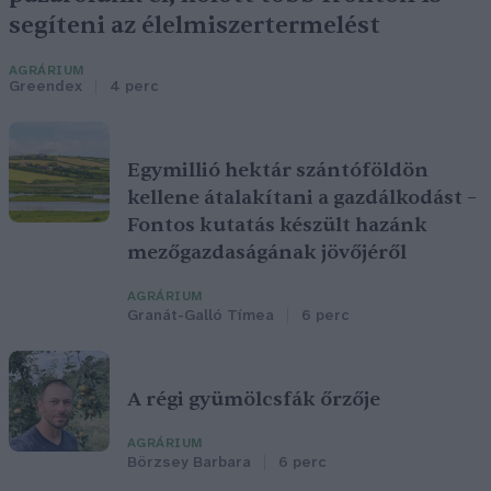
segíteni az élelmiszertermelést
AGRÁRIUM
Greendex
4 perc
Egymillió hektár szántóföldön
kellene átalakítani a gazdálkodást –
Fontos kutatás készült hazánk
mezőgazdaságának jövőjéről
AGRÁRIUM
Granát-Galló Tímea
6 perc
A régi gyümölcsfák őrzője
AGRÁRIUM
Börzsey Barbara
6 perc