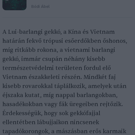
Bódi Ábel
A Lui-barlangi gekkó, a Kína és Vietnam
határán fekvő trópusi esőerdőkben őshonos,
míg ritkább rokona, a vietnami barlangi
gekkó, immár csupán néhány kisebb
természetvédelmi területen fordul elő
Vietnam északkeleti részén. Mindkét faj
kisebb rovarokkal táplálkozik, amelyek után
éjszaka kutat, míg nappal barlangokban,
hasadékokban vagy fák üregeiben rejtőzik.
Érdekességük, hogy sok gekkófajjal
ellentétben lábujjaikon nincsenek
tapadókorongok, a mászásban erős karmaik