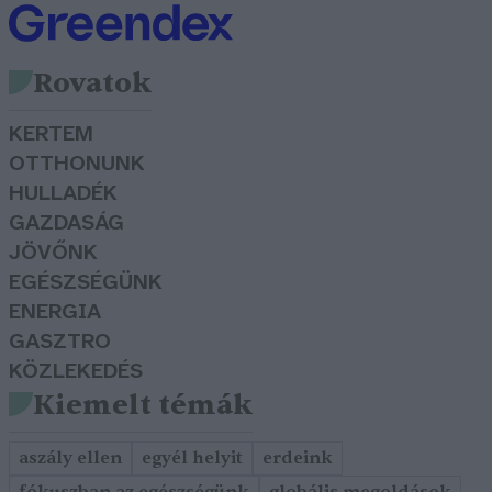
Rovatok
KERTEM
OTTHONUNK
HULLADÉK
GAZDASÁG
JÖVŐNK
EGÉSZSÉGÜNK
ENERGIA
GASZTRO
KÖZLEKEDÉS
Kiemelt témák
aszály ellen
egyél helyit
erdeink
fókuszban az egészségünk
globális megoldások