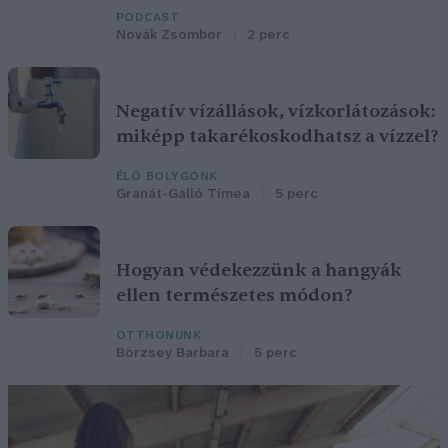
PODCAST
Novák Zsombor
2 perc
Negatív vízállások, vízkorlátozások:
miképp takarékoskodhatsz a vízzel?
ÉLŐ BOLYGÓNK
Granát-Galló Tímea
5 perc
Hogyan védekezzünk a hangyák
ellen természetes módon?
OTTHONUNK
Börzsey Barbara
5 perc