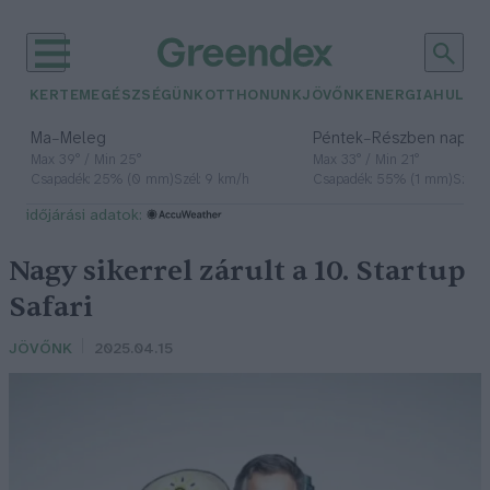
KERTEM
EGÉSZSÉGÜNK
OTTHONUNK
JÖVŐNK
ENERGIA
HULLA
–
–
Ma
Meleg
Péntek
Részben napos, 
Max 39° / Min 25°
Max 33° / Min 21°
Csapadék: 25% (0 mm)
Szél: 9 km/h
Csapadék: 55% (1 mm)
Szél: 
időjárási adatok:
Nagy sikerrel zárult a 10. Startup
Safari
JÖVŐNK
2025.04.15