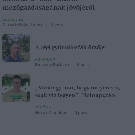
mezőgazdaságának jövőjéről
AGRÁRIUM
Granát-Galló Tímea
6 perc
A régi gyümölcsfák őrzője
AGRÁRIUM
Börzsey Barbara
6 perc
„Mindegy már, hogy milyen víz,
csak víz legyen” | Holnapután
JÖVŐNK
Novák Zsombor
3 perc