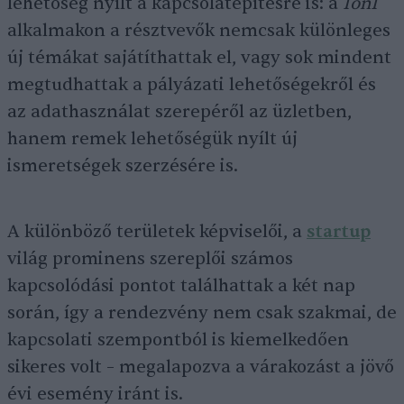
lehetőség nyílt a kapcsolatépítésre is: a
1on1
alkalmakon a résztvevők nemcsak különleges
új témákat sajátíthattak el, vagy sok mindent
megtudhattak a pályázati lehetőségekről és
az adathasználat szerepéről az üzletben,
hanem remek lehetőségük nyílt új
ismeretségek szerzésére is.
A különböző területek képviselői, a
startup
világ prominens szereplői számos
kapcsolódási pontot találhattak a két nap
során, így a rendezvény nem csak szakmai, de
kapcsolati szempontból is kiemelkedően
sikeres volt – megalapozva a várakozást a jövő
évi esemény iránt is.