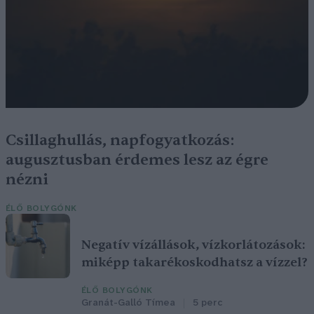
Csillaghullás, napfogyatkozás:
augusztusban érdemes lesz az égre
nézni
ÉLŐ BOLYGÓNK
Negatív vízállások, vízkorlátozások:
miképp takarékoskodhatsz a vízzel?
ÉLŐ BOLYGÓNK
Granát-Galló Tímea
5 perc