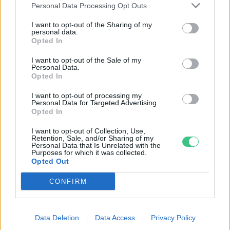
Personal Data Processing Opt Outs
I want to opt-out of the Sharing of my
personal data.
Opted In
I want to opt-out of the Sale of my
Personal Data.
Opted In
Szöllősi Gáborral, a Gardenfutura ügyvezetőjével beszélgettünk.
I want to opt-out of processing my
Personal Data for Targeted Advertising.
Opted In
Történelmi aszály sújtja Nagy-
I want to opt-out of Collection, Use,
Britanniát is
Retention, Sale, and/or Sharing of my
Personal Data that Is Unrelated with the
Purposes for which it was collected.
SZEMLE
Opted Out
Elképesztő felvétel mutatja meg,
CONFIRM
mekkora a különbség az áradó és a
kiszáradó Duna között
Data Deletion
Data Access
Privacy Policy
ÉLŐ BOLYGÓNK