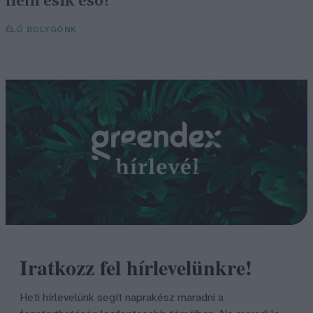
nem esik eső?
ÉLŐ BOLYGÓNK
Iratkozz fel hírlevelünkre!
Heti hírlevelünk segít naprakész maradni a