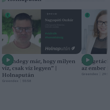
„Mindegy már, hogy milyen
A vegetáci
víz, csak víz legyen” |
az ember 
Holnapután
Greendex
29:5
Greendex
55:58