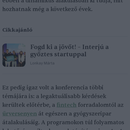
ebben a dinamikus alakulásban ki tudja, mit
hozhatnak még a következő évek.
Cikkajánló
Fogd ki a jövőt! – Interjú a
győztes startuppal
Lonkay Márta
Ez pedig igaz volt a konferencia többi
témájára is: a legaktuálisabb kérdések
kerültek előtérbe, a
fintech
forradalomtól az
űrversenyen
át egészen a gyógyszeripar
átalakulásáig. A programokon túl folyamatos