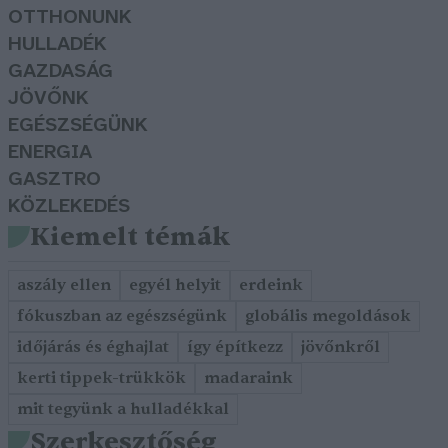
OTTHONUNK
HULLADÉK
GAZDASÁG
JÖVŐNK
EGÉSZSÉGÜNK
ENERGIA
GASZTRO
KÖZLEKEDÉS
Kiemelt témák
aszály ellen
egyél helyit
erdeink
fókuszban az egészségünk
globális megoldások
időjárás és éghajlat
így építkezz
jövőnkről
kerti tippek-trükkök
madaraink
mit tegyünk a hulladékkal
Szerkesztőség