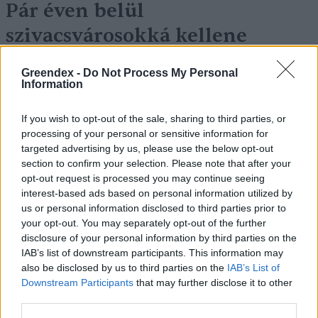
Pár éven belül
szivacsvárosokká kellene
alakítanunk a településeinket –
Greendex -
Do Not Process My Personal
Podcast
Information
Novák Zsombor
2 perc
PODCAST
If you wish to opt-out of the sale, sharing to third parties, or
processing of your personal or sensitive information for
targeted advertising by us, please use the below opt-out
section to confirm your selection. Please note that after your
opt-out request is processed you may continue seeing
interest-based ads based on personal information utilized by
us or personal information disclosed to third parties prior to
your opt-out. You may separately opt-out of the further
disclosure of your personal information by third parties on the
IAB’s list of downstream participants. This information may
also be disclosed by us to third parties on the
IAB’s List of
Downstream Participants
that may further disclose it to other
third parties.