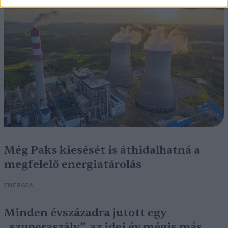
Még Paks kiesését is áthidalhatná a
megfelelő energiatárolás
ENERGIA
Minden évszázadra jutott egy
„szuperaszály”, az idei év mégis más