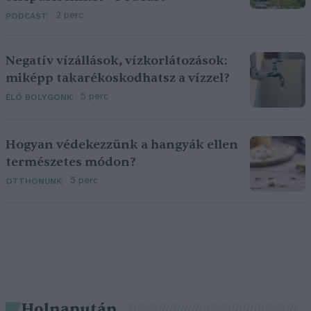
2 perc
PODCAST
Negatív vízállások, vízkorlátozások:
miképp takarékoskodhatsz a vízzel?
5 perc
ÉLŐ BOLYGÓNK
Hogyan védekezzünk a hangyák ellen
természetes módon?
5 perc
OTTHONUNK
Holnapután