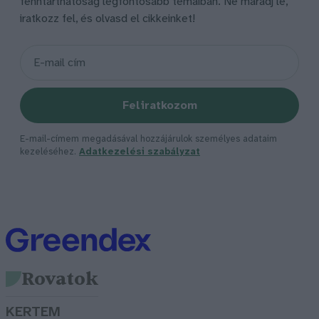
fenntarthatóság legfontosabb témáiban. Ne maradj le,
iratkozz fel, és olvasd el cikkeinket!
Feliratkozom
E-mail-címem megadásával hozzájárulok személyes adataim
kezeléséhez.
Adatkezelési szabályzat
Rovatok
KERTEM