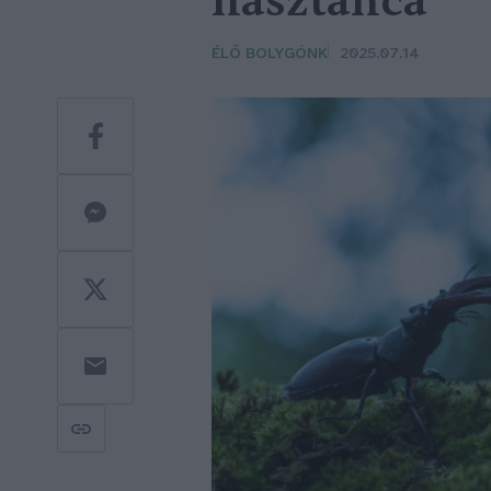
násztánca
ÉLŐ BOLYGÓNK
2025.07.14