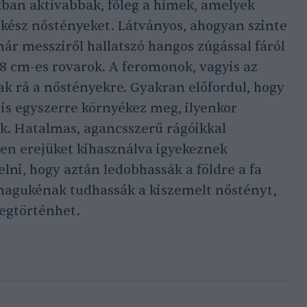
kban aktívabbak, főleg a hímek, amelyek
a kész nőstényeket. Látványos, ahogyan szinte
már messziről hallatszó hangos zúgással fáról
 8 cm-es rovarok. A feromonok, vagyis az
ak rá a nőstényekre. Gyakran előfordul, hogy
is egyszerre környékez meg, ilyenkor
k. Hatalmas, agancsszerű rágóikkal
en erejüket kihasználva igyekeznek
lni, hogy aztán ledobhassák a földre a fa
g magukénak tudhassák a kiszemelt nőstényt,
egtörténhet.