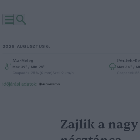
2026. AUGUSZTUS 6.
Ma
–
Péntek
–
Meleg
Ré
Max 39° / Min 25°
Max 34° / Mi
Csapadék: 25% (0 mm)
Szél: 9 km/h
Csapadék: 5
időjárási adatok:
Zajlik a nag