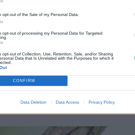
erdőkhöz kötődnek a nagy szarvasbogarak,
In
őket
, facsoportokat kedvelik. A Maros
o opt-out of the Sale of my Personal Data.
atározó, de azért itt is találunk tölgyes
In
észen szép kort megélt, tekintélyes méretű
to opt-out of processing my Personal Data for Targeted
ek alkalmas élőhelyet biztosítanak a nagy
ing.
In
ik azért kötődnek alapvetően a tölgyfákhoz,
ik
fakorhadékkal
táplálkoznak, és leginkább
o opt-out of Collection, Use, Retention, Sale, and/or Sharing
ersonal Data that Is Unrelated with the Purposes for which it
lected.
elő táplálék számukra. A hosszú
Out
inden évben május végén, június elején
ágók, azaz a kifejlett rovarok. A
CONFIRM
élnek kifejlett állapotukban, és ez idő alatt
léseiből folyó nedveket nyalogatják,
Data Deletion
Data Access
Privacy Policy