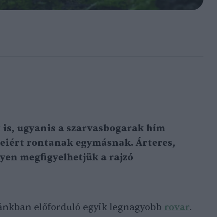
is, ugyanis a szarvasbogarak hím
yeiért rontanak egymásnak. Árteres,
yen megfigyelhetjük a rajzó
ánkban előforduló egyik legnagyobb
rovar
.