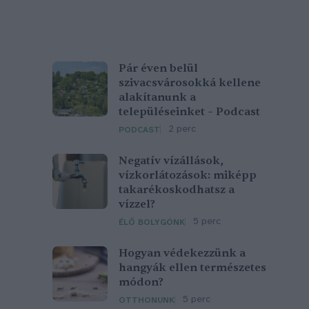
Pár éven belül
szivacsvárosokká kellene
alakítanunk a
településeinket – Podcast
2 perc
PODCAST
Negatív vízállások,
vízkorlátozások: miképp
takarékoskodhatsz a
vízzel?
5 perc
ÉLŐ BOLYGÓNK
Hogyan védekezzünk a
hangyák ellen természetes
módon?
5 perc
OTTHONUNK