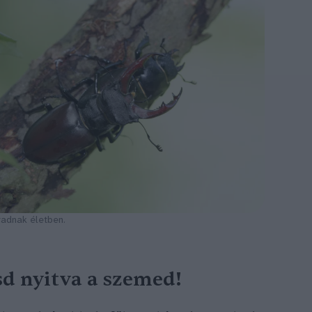
radnak életben.
sd nyitva a szemed!