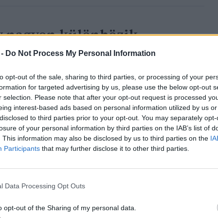
y nagyon különbözik
 -
Do Not Process My Personal Information
to opt-out of the sale, sharing to third parties, or processing of your per
 hasonlítanak a gímszarvasokra, hogy igen
formation for targeted advertising by us, please use the below opt-out s
imorfizmus, vagyis a nemek külső
r selection. Please note that after your opt-out request is processed y
eing interest-based ads based on personal information utilized by us or
nbségek vannak. Mint ahogy a
szarvasoknál
disclosed to third parties prior to your opt-out. You may separately opt-
csot, úgy a bogaraknál is csak a hímeknek
losure of your personal information by third parties on the IAB’s list of
rágójuk. A nőstényeknek egyáltalán nem
. This information may also be disclosed by us to third parties on the
IA
Participants
that may further disclose it to other third parties.
s, kisméretű, ívelt rágóik vannak. A
s hasonlóan alakulnak, a nőstények itt is
elenésűek.
l Data Processing Opt Outs
o opt-out of the Sharing of my personal data.