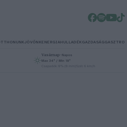
OTTHONUNK
JÖVŐNK
ENERGIA
HULLADÉK
GAZDASÁG
GASZTRO
Vasárnap
–
Napos
Max 34° / Min 18°
h
Csapadék: 0% (0 mm)
Szél: 6 km/h