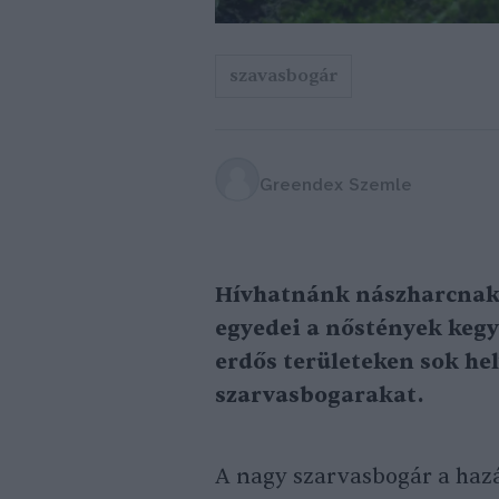
szavasbogár
Greendex Szemle
Hívhatnánk nászharcnak 
egyedei a nőstények keg
erdős területeken sok hel
szarvasbogarakat.
A nagy szarvasbogár a haz