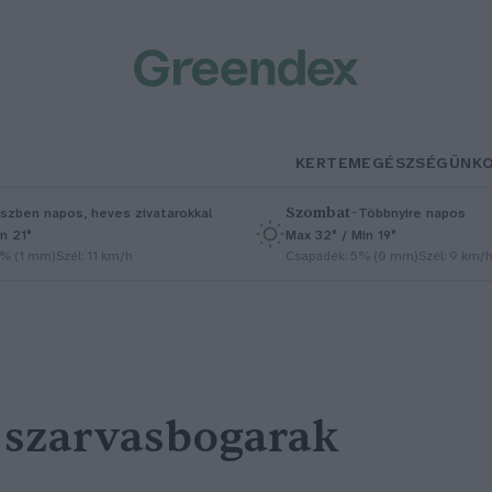
KERTEM
EGÉSZSÉGÜNK
Szombat
–
szben napos, heves zivatarokkal
Többnyire napos
n 21°
Max 32° / Min 19°
5% (1 mm)
Szél: 11 km/h
Csapadék: 5% (0 mm)
Szél: 9 km/
y szarvasbogarak