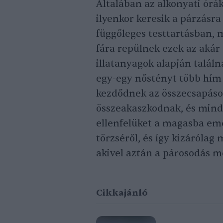
Általában az alkonyati órá
ilyenkor keresik a párzásr
függőleges testtartásban, 
fára repülnek ezek az akár
illatanyagok alapján találn
egy-egy nőstényt több hím 
kezdődnek az összecsapáso
összeakaszkodnak, és mind
ellenfelüket a magasba eme
törzséről, és így kizáróla
akivel aztán a párosodás m
Cikkajánló