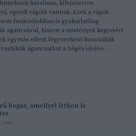
 hímeknek hatalmas, kifejezetten
ő, egyedi rágóik vannak. Ezek a rágók
em funkciójukban is gyakorlatilag
k agancsával, hiszen a nőstények kegyeiért
mek egymás elleni fegyverként használják
rvasbikák agancsaikat a bőgés idején –
rű bogár, amellyel itthon is
tsz
2 perc