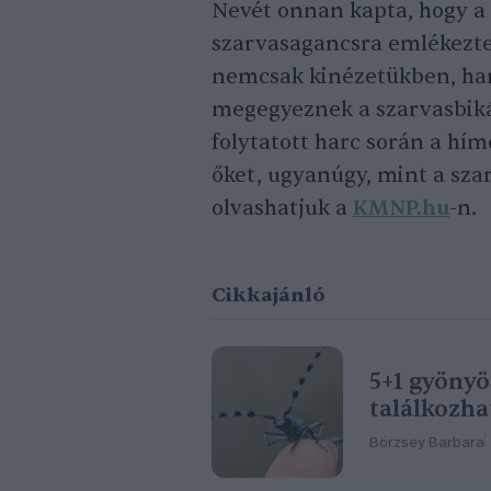
Nevét onnan kapta, hogy a
szarvasagancsra emlékeztet
nemcsak kinézetükben, han
megegyeznek a szarvasbiká
folytatott harc során a hí
őket, ugyanúgy, mint a sza
olvashatjuk a
KMNP.hu
-n.
Cikkajánló
5+1 gyönyö
találkozha
Börzsey Barbara